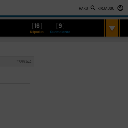
HAKU
KIRJAUDU
[
16
]
[
9
]
Kilpailua
Suomalaista
#398144