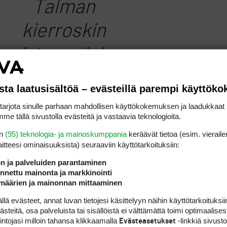
Talman
kierroskin
muistuu mieleen
omine pikku
sta laatusisältöä – evästeillä parempi käyttök
öhläyksineen(vi
rjota sinulle parhaan mahdollisen käyttökokemuksen ja laadukkaat s
me tällä sivustolla evästeitä ja vastaavia teknologioita.
imeisen väylän
en
(95) teknologia- ja mainoskumppania
keräävät tietoa (esim. vieraile
laitteesi ominaisuuk­sista) seuraaviin käyttötarkoituksiin:
lähestyminen
ön ja palveluiden parantaminen
karkasi terassille
nettu mainonta ja markkinointi
määrien ja mainonnan mittaaminen
asti).
 evästeet, annat luvan tietojesi käsittelyyn näihin käyttötarkoituksiin
teitä, osa palveluista tai sisällöistä ei välttämättä toimi optimaalisest
intojasi milloin tahansa klikkaamalla
-linkkiä sivust
Evästeasetukset