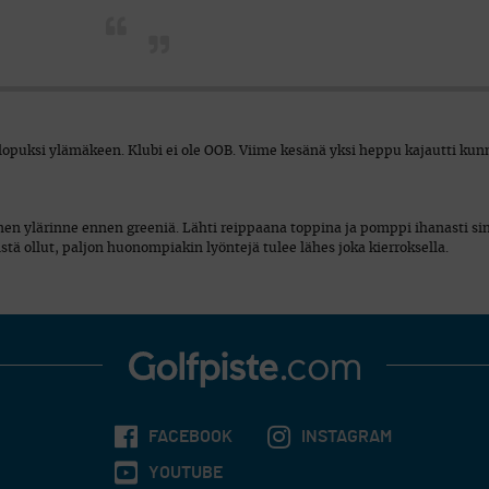
a lopuksi ylämäkeen. Klubi ei ole OOB. Viime kesänä yksi heppu kajautti kun
nen ylärinne ennen greeniä. Lähti reippaana toppina ja pomppi ihanasti si
llistä ollut, paljon huonompiakin lyöntejä tulee lähes joka kierroksella.
FACEBOOK
INSTAGRAM
YOUTUBE