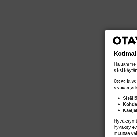
Kotimai
m
Haluamme ta
siksi käytäm
ja s
Otava
sivuista ja 
Sisäll
Kohden
Kävijä
Hyväksymällä
hyväksy eväs
muuttaa val