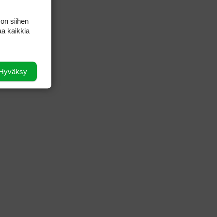
 on siihen
aa kaikkia
Hyväksy