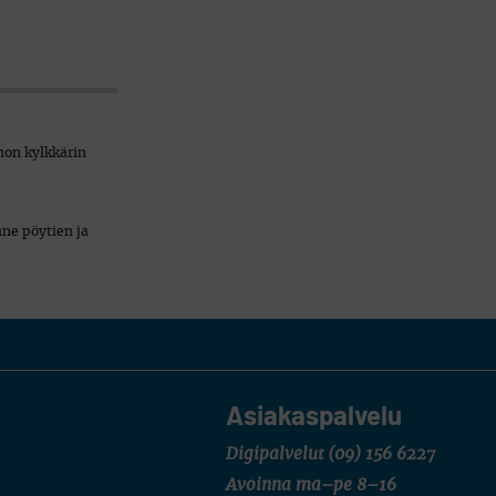
non kylkkärin
nne pöytien ja
Asiakaspalvelu
Digipalvelut
(09) 156 6227
Avoinna ma–pe 8–16