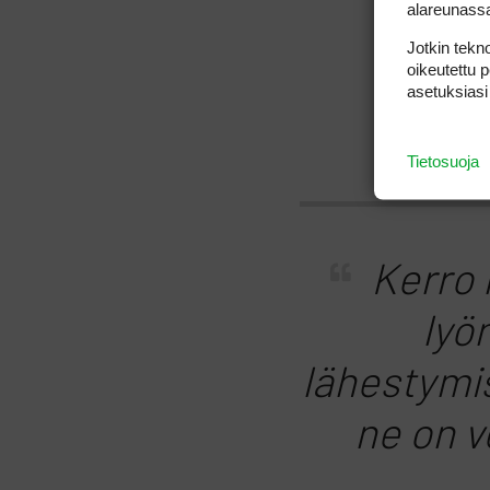
alareunass
Jotkin tekno
oikeutettu 
asetuksiasi
Tietosuoja
Kerro l
lyö
lähestymis
ne on ve