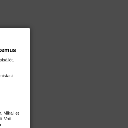
okemus
isällöt,
mis­tasi
. Mikäli et
i. Voit
on