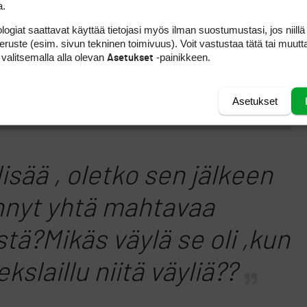
a.
logiat saattavat käyttää tietojasi myös ilman suostumustasi, jos niillä
peruste (esim. sivun tekninen toimivuus). Voit vastustaa tätä tai muutt
 valitsemalla alla olevan
-painikkeen.
Asetukset
Asetukset
isää , oletko sen jälkeen
nnyt yhtä mahtavaa
tä?Mikäs väylä se oli ,kun
kslaillu niitä väyliä??