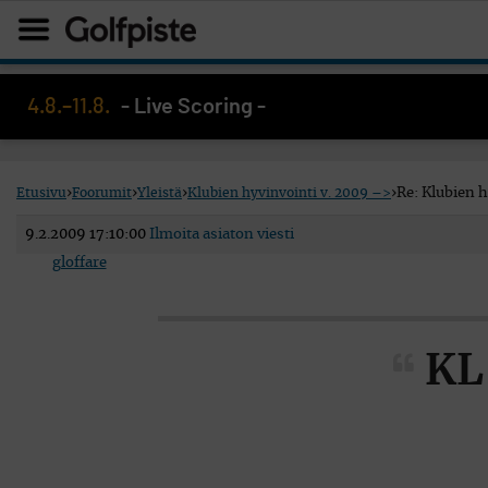
4.8.–11.8.
- Live Scoring -
Etusivu
›
Foorumit
›
Yleistä
›
Klubien hyvinvointi v. 2009 –>
›
Re: Klubien 
9.2.2009 17:10:00
Ilmoita asiaton viesti
gloffare
KL 