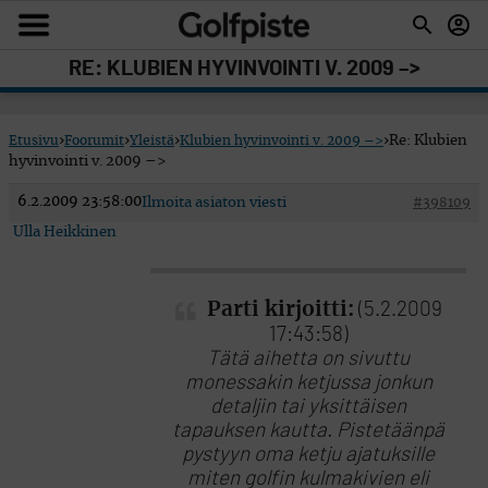
RE: KLUBIEN HYVINVOINTI V. 2009 –>
Etusivu
›
Foorumit
›
Yleistä
›
Klubien hyvinvointi v. 2009 –>
›
Re: Klubien
hyvinvointi v. 2009 –>
6.2.2009 23:58:00
Ilmoita asiaton viesti
#398109
Ulla Heikkinen
Parti kirjoitti:
(5.2.2009
17:43:58)
Tätä aihetta on sivuttu
monessakin ketjussa jonkun
detaljin tai yksittäisen
tapauksen kautta. Pistetäänpä
pystyyn oma ketju ajatuksille
miten golfin kulmakivien eli