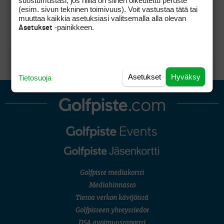
suostumustasi, jos niillä on siihen oikeutettu peruste
(esim. sivun tekninen toimivuus). Voit vastustaa tätä tai
Kestää vielä vuosikymmenen ellei toisenkin
muuttaa kaikkia asetuksiasi valitsemalla alla olevan
ennen kuin tämän päivän ’pioneerit’ jättävät
-painikkeen.
Asetukset
meidät ’rauhaan’ ja antavat mahdollisuuden
toimivalle klubille.
Asetukset
Hyväksy
Tietosuoja
Golfpiste mediakortti
Mediahinnasto
Tietoa verkon kävijöistä
Golfpisteen yhteystiedot
DSA avoimuusraportti