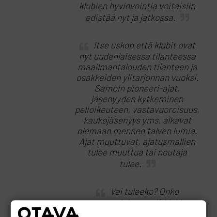
klubien hyvinvointia voitaisiin
edistää nyt ja jatkossa.
Itse uskon että klubit ovat
nyt uudenlaisessa tilanteessa
maailmantalouden tilanteen ja
osakkeiden ylitarjonnan vuoksi.
Samoin pioneeri-ajat,
jäsenyyden kytkeminen
pelioikeuteen, vastavuoroisuus,
kaukojäsenyys yms. alkavat
olemaan mennen talven lumia.
Ajat muuttuvat, ajatusmallien
tulee muuttua tai noutaja
tulee.
Vai tuleeko? Onko
suomalainen golf-klubi
kuolematon olento joka pysyy