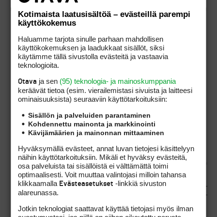
pystyssä aina ja ikuisesti,
Kotimaista laatusisältöä – evästeillä parempi
vankkumattomana ja
käyttökokemus
muuttumattomana
Haluamme tarjota sinulle parhaan mahdollisen
olosuhteista riippumatta.
käyttökokemuksen ja laadukkaat sisällöt, siksi
käytämme tällä sivustolla evästeitä ja vastaavia
teknologioita.
Eri klubit ovat erilaisissa
ja sen
(95) teknologia- ja mainoskumppania
Otava
keräävät tietoa (esim. vierailemis­tasi sivuista ja laitteesi
asetelmissa joten mitään
ominaisuuk­sista) seuraaviin käyttötarkoituksiin:
yleispätevää viisastenkiveä ei
varmaankaan löydy, mutta
Sisällön ja palveluiden parantaminen
toivottavasti syntyy edes
Kohdennettu mainonta ja markkinointi
Kävijämäärien ja mainonnan mittaaminen
kunnon vääntöjä.
Hyväksymällä evästeet, annat luvan tietojesi käsittelyyn
näihin käyttötarkoituksiin. Mikäli et hyväksy evästeitä,
osa palveluista tai sisällöistä ei välttämättä toimi
optimaalisesti. Voit muuttaa valintojasi milloin tahansa
klikkaamalla
-linkkiä sivuston
Evästeasetukset
_____________________________
alareunassa.
_____________________________
_______________
Jotkin teknologiat saattavat käyttää tietojasi myös ilman