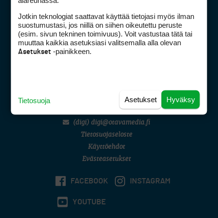
Mediahinnasto
Jotkin teknologiat saattavat käyttää tietojasi myös ilman
suostumustasi, jos niillä on siihen oikeutettu peruste
Tietoa verkon kävijöistä
(esim. sivun tekninen toimivuus). Voit vastustaa tätä tai
Golfpisteen yhteystiedot
muuttaa kaikkia asetuksiasi valitsemalla alla olevan
DSA avoimuusraportti
-painikkeen.
Asetukset
Asiakaspalvelu
Digipalvelut
(09) 156 6227
Asetukset
Hyväksy
Avoinna ma–pe 8–16
Tietosuoja
Avoinna ma–pe 8–17
(digi) digi@otavamedia.fi
Tietosuojaseloste
Käyttöehdot
Evästeasetukset
FACEBOOK
INSTAGRAM
YOUTUBE