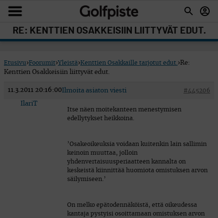
RE: KENTTIEN OSAKKEISIIN LIITTYVÄT EDUT.
Etusivu
›
Foorumit
›
Yleistä
›
Kenttien Osakkaille tarjotut edut.
›
Re:
Kenttien Osakkeisiin liittyvät edut.
11.3.2011 20:16:00
Ilmoita asiaton viesti
#445206
IlariT
Itse näen moitekanteen menestymisen
edellytykset heikkoina.
’Osakeoikeuksia voidaan kuitenkin lain sallimin
keinoin muuttaa, jolloin
yhdenvertaisuusperiaatteen kannalta on
keskeistä kiinnittää huomiota omistuksen arvon
säilymiseen.’
On melko epätodennäköistä, että oikeudessa
kantaja pystyisi osoittamaan omistuksen arvon