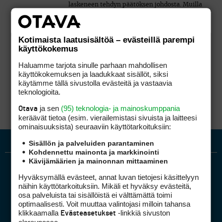
laskeneen tehdyn päätöksen johdosta. Muilla
perusteilla tuskin päätöstä saataisiin kumoon,
sillä en näe ratkaisussa elementtejä, jotka
tuottaisivat lain tarkoittamaa epäoikeutettua
Kotimaista laatusisältöä – evästeillä parempi
etua jollekin muulle taholle kantajan
käyttökokemus
kustannuksella. Oikeutettua etua se kyllä
saattaa tuottaa, mutta sitähän OYL ei kiellä
Haluamme tarjota sinulle parhaan mahdollisen
tuottamasta.
käyttökokemuksen ja laadukkaat sisällöt, siksi
käytämme tällä sivustolla evästeitä ja vastaavia
teknologioita.
ja sen
(95) teknologia- ja mainoskumppania
Otava
keräävät tietoa (esim. vierailemis­tasi sivuista ja laitteesi
ominaisuuk­sista) seuraaviin käyttötarkoituksiin:
Sisällön ja palveluiden parantaminen
Kohdennettu mainonta ja markkinointi
Kävijämäärien ja mainonnan mittaaminen
Hyväksymällä evästeet, annat luvan tietojesi käsittelyyn
näihin käyttötarkoituksiin. Mikäli et hyväksy evästeitä,
osa palveluista tai sisällöistä ei välttämättä toimi
optimaalisesti. Voit muuttaa valintojasi milloin tahansa
klikkaamalla
-linkkiä sivuston
Evästeasetukset
alareunassa.
Golfpiste mediakortti