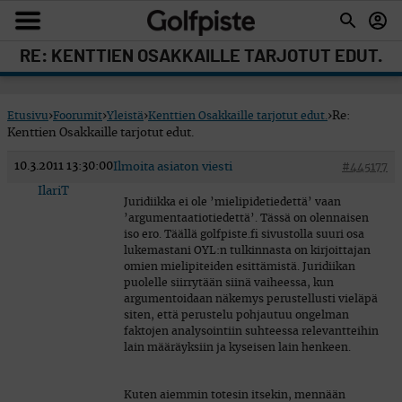
RE: KENTTIEN OSAKKAILLE TARJOTUT EDUT.
Etusivu
›
Foorumit
›
Yleistä
›
Kenttien Osakkaille tarjotut edut.
›
Re:
Kenttien Osakkaille tarjotut edut.
10.3.2011 13:30:00
Ilmoita asiaton viesti
#445177
IlariT
Juridiikka ei ole ’mielipidetiedettä’ vaan
’argumentaatiotiedettä’. Tässä on olennaisen
iso ero. Täällä golfpiste.fi sivustolla suuri osa
lukemastani OYL:n tulkinnasta on kirjoittajan
omien mielipiteiden esittämistä. Juridiikan
puolelle siirrytään siinä vaiheessa, kun
argumentoidaan näkemys perustellusti vieläpä
siten, että perustelu pohjautuu ongelman
faktojen analysointiin suhteessa relevantteihin
lain määräyksiin ja kyseisen lain henkeen.
Kuten aiemmin totesin itsekin, mennään