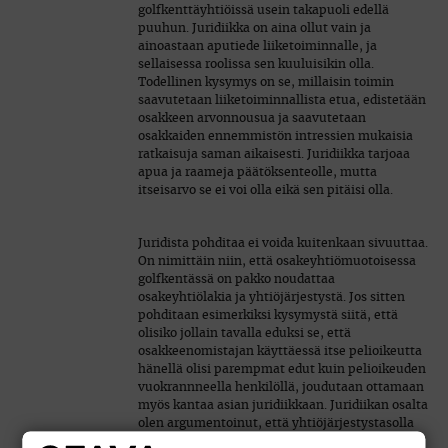
golfkenttäyhtiöissä usein takapuoli edellä
puuhun. Juridiikka on aina ollut vain ja
ainoastaan aputiede liiketoiminnalle, ja
sellaisessa roolissa sen kuuluisikin olla.
Todellinen kysymys on se, millaisin toimin
saavutetaan liiketoiminnallista etua, edistetään
osakkeen arvonnousua ja saavutetaan
osakkaiden ennemmistön intressien mukaisia
ratkaisuja saman aikaisesti. Juridiikka tarjoaa
apua ja raameja päätöksenteolle, mutta
itseisarvo se ei voi olla eikä sen pitäisi olla.
Juridista pohditaa ei voida kuitenkaan sivuuttaa.
On nimittäin niin, että osakeyhtiömuotoisessa
golfkentässä on pakko noudattaa
osakeyhtiölakia ja yhtiöjärjestystä. Jos sitten
pohditaan esimerkiksi kysymystä siitä, että
olisiko jollain tavalla eduksi se, että
osakkeenomistajan käyttäessä itse pelioikeutta
hänellä olisi parempmat edut kuin pelioikeuden
vuokrannneella henkilöllä, joudutaan ottamaan
myös kantaa asian juridiikkaan. Juridiikan osalta
olen argumentoinut, että yhtiöjärjestystasolla
voidaan määrätä kriittisen juridisen tarkastelun