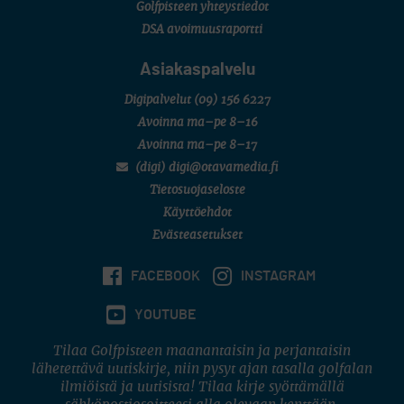
Golfpisteen yhteystiedot
DSA avoimuusraportti
Asiakaspalvelu
Digipalvelut
(09) 156 6227
Avoinna ma–pe 8–16
Avoinna ma–pe 8–17
(digi) digi@otavamedia.fi
Tietosuojaseloste
Käyttöehdot
Evästeasetukset
FACEBOOK
INSTAGRAM
YOUTUBE
Tilaa Golfpisteen maanantaisin ja perjantaisin
lähetettävä uutiskirje, niin pysyt ajan tasalla golfalan
ilmiöistä ja uutisista! Tilaa kirje syöttämällä