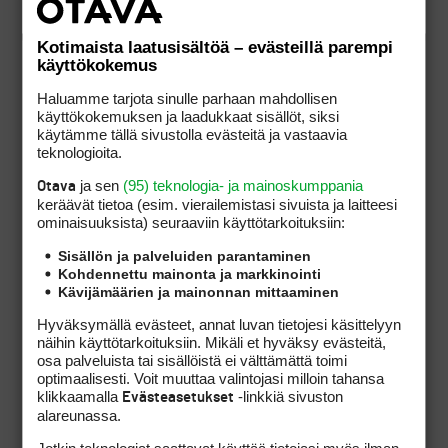
kestävällä tavalla se, että tällaista säätelyä
voidaan tehdä. Kuten myös totesin, muotoilu
Kotimaista laatusisältöä – evästeillä parempi
pitäisi tehdä siten, että yhtiöjärjestys
käyttökokemus
mahdollistaa pelioikeuden erilaisten
käyttötapojen säätelyn. Tämä on täysin
Haluamme tarjota sinulle parhaan mahdollisen
mahdollista, ja tällaisen muutoksen
käyttökokemuksen ja laadukkaat sisällöt, siksi
toteuttamisesta uskaltaisin koska tahansa
käytämme tällä sivustolla evästeitä ja vastaavia
lähteä myös oikeuteen. Sinällään osakkailla ei
teknologioita.
pitäisi oikeasti olla edes intressiä vastustaa sitä,
että yhtiöjärjestys MAHDOLLISTAA säätelyn.
ja sen
(95) teknologia- ja mainoskumppania
Otava
Ilman säätelyn mahdollisuutta
keräävät tietoa (esim. vierailemis­tasi sivuista ja laitteesi
yhtiöjärjestystasolla on yhtiöllä heikompi
ominaisuuk­sista) seuraaviin käyttötarkoituksiin:
asema tilanteessa, jossa säätelyä mahdollisesti
tarvittaisiin.
Sisällön ja palveluiden parantaminen
Kohdennettu mainonta ja markkinointi
Kävijämäärien ja mainonnan mittaaminen
Hyväksymällä evästeet, annat luvan tietojesi käsittelyyn
näihin käyttötarkoituksiin. Mikäli et hyväksy evästeitä,
Kysymys siitä MITEN kutakin pelioikeuden
osa palveluista tai sisällöistä ei välttämättä toimi
käyttötapaa säädellään ei em. yhtiöjärjestyksen
optimaalisesti. Voit muuttaa valintojasi milloin tahansa
asianmukaisen formuloinnin jälkeen ole
klikkaamalla
-linkkiä sivuston
Evästeasetukset
kuitenkaan enää juridinen kysymys. Kun
alareunassa.
yhtiöjärjestys on tehty järkevästi, voidaan
siirtyä käsittelemään todellista kysymystä eli
Jotkin teknologiat saattavat käyttää tietojasi myös ilman