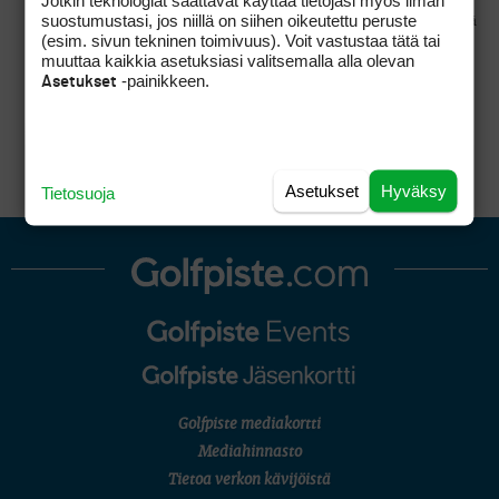
MITEN tämä säätely kannattaisi järjestellä.
suostumustasi, jos niillä on siihen oikeutettu peruste
Tämä on se kohta, missä minusta mennään tällä
(esim. sivun tekninen toimivuus). Voit vastustaa tätä tai
hetkellä pieleen – kinastellaan mikä on
muuttaa kaikkia asetuksiasi valitsemalla alla olevan
’laillista’, vaikka tosiasiallisesti lähes mikä
-painikkeen.
Asetukset
tahansa haluttu lopputulos voidaan saavuttaa
laillisesti. Olennaista on pohtia mitä halutaan,
miksi sitä halutaan ja mitä vaikutuksia tällä on.
Asetukset
Hyväksy
Tietosuoja
Golfpiste mediakortti
Mediahinnasto
Tietoa verkon kävijöistä