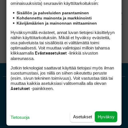
ominaisuuk­sista) seuraaviin käyttötarkoituksiin:
Tämän voidaan katsoa tarkoittavan
golfyhtiöiden tilanteessa mm. säätelyä
Sisällön ja palveluiden parantaminen
pelioikeuden käytöstä samanlajisten osakkeiden
Kohdennettu mainonta ja markkinointi
kesken. Tästä syystä, mikäli samanlajisilla
Kävijämäärien ja mainonnan mittaaminen
osakkeilla olisi eri oikeuksia esim. riippuen siitä,
kuka pelioikeutta käyttää, tulee
Hyväksymällä evästeet, annat luvan tietojesi käsittelyyn
yhtiökokouksessa saada siihen kaikkien sen
näihin käyttötarkoituksiin. Mikäli et hyväksy evästeitä,
lajin osakkeenomistajien suostumus.
osa palveluista tai sisällöistä ei välttämättä toimi
optimaalisesti. Voit muuttaa valintojasi milloin tahansa
klikkaamalla
-linkkiä sivuston
Evästeasetukset
alareunassa.
Jotkin teknologiat saattavat käyttää tietojasi myös ilman
suostumustasi, jos niillä on siihen oikeutettu peruste
(esim. sivun tekninen toimivuus). Voit vastustaa tätä tai
muuttaa kaikkia asetuksiasi valitsemalla alla olevan
-painikkeen.
Asetukset
Asetukset
Hyväksy
Golfpiste mediakortti
Tietosuoja
Mediahinnasto