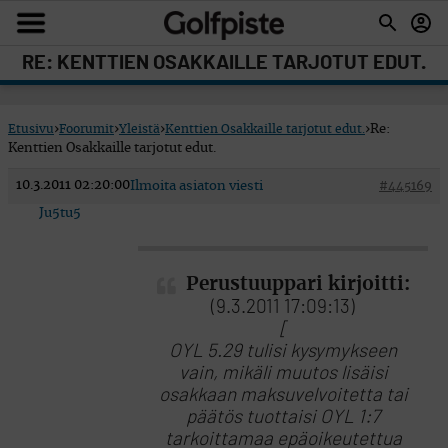
RE: KENTTIEN OSAKKAILLE TARJOTUT EDUT.
Etusivu
›
Foorumit
›
Yleistä
›
Kenttien Osakkaille tarjotut edut.
›
Re:
Kenttien Osakkaille tarjotut edut.
10.3.2011 02:20:00
Ilmoita asiaton viesti
#445169
Ju5tu5
Perustuuppari kirjoitti:
(9.3.2011 17:09:13)
[
OYL 5.29 tulisi kysymykseen
vain, mikäli muutos lisäisi
osakkaan maksuvelvoitetta tai
päätös tuottaisi OYL 1:7
tarkoittamaa epäoikeutettua