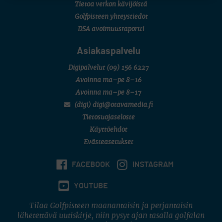
Tietoa verkon kävijöistä
Golfpisteen yhteystiedot
DSA avoimuusraportti
Asiakaspalvelu
Digipalvelut
(09) 156 6227
Avoinna ma–pe 8–16
Avoinna ma–pe 8–17
(digi) digi@otavamedia.fi
Tietosuojaseloste
Käyttöehdot
Evästeasetukset
FACEBOOK
INSTAGRAM
YOUTUBE
Tilaa Golfpisteen maanantaisin ja perjantaisin
lähetettävä uutiskirje, niin pysyt ajan tasalla golfalan