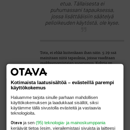
etua. Tällaisesta ei
puhumassani tapauksessa,
jossa lisättääisiin säätelyä
pelioikeuden käytöstä, ole kyse.
Tota, ei ehkä kuitenkaan ihan näin. 5:29:ssä
mainitaan niitä tapauksia, joissa vaaditaan
osakkeenomistajan suostumus. Kohtia on
huomattavasti enemmän, kuin mainitsemasi.
Tämän keskustelun kannalta merkityksellisin
lienee:
Kotimaista laatusisältöä – evästeillä parempi
käyttökokemus
8)
samanlajisten osakkeiden tuottamien
Haluamme tarjota sinulle parhaan mahdollisen
oikeuksien keskinäistä suhdetta muutetaan ja
käyttökokemuksen ja laadukkaat sisällöt, siksi
muutos koskee hänen osakkeitaan.
käytämme tällä sivustolla evästeitä ja vastaavia
teknologioita.
ja sen
(95) teknologia- ja mainoskumppania
Otava
keräävät tietoa (esim. vierailemis­tasi sivuista ja laitteesi