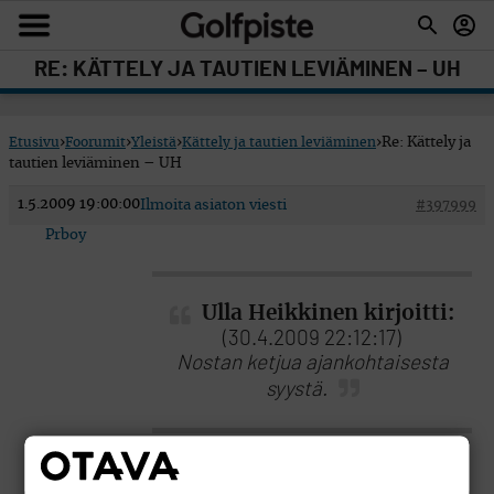
RE: KÄTTELY JA TAUTIEN LEVIÄMINEN – UH
Etusivu
›
Foorumit
›
Yleistä
›
Kättely ja tautien leviäminen
›
Re: Kättely ja
tautien leviäminen – UH
1.5.2009 19:00:00
Ilmoita asiaton viesti
#397999
Prboy
Ulla Heikkinen kirjoitti:
(30.4.2009 22:12:17)
Nostan ketjua ajankohtaisesta
syystä.
Kyllähän se Ulla Heikkinen on nyt niin, ette ei