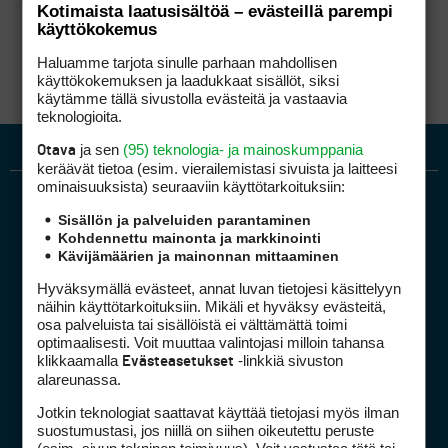
siinä enää mikään lutraaminen auta tai
Kotimaista laatusisältöä – evästeillä parempi
vaikkapa istuisit kotona tumput käres ja vieläpä
käyttökokemus
suorana. Se on kuule menoa nyt.
Haluamme tarjota sinulle parhaan mahdollisen
käyttökokemuksen ja laadukkaat sisällöt, siksi
käytämme tällä sivustolla evästeitä ja vastaavia
teknologioita.
ja sen
(95) teknologia- ja mainoskumppania
Otava
keräävät tietoa (esim. vierailemis­tasi sivuista ja laitteesi
ominaisuuk­sista) seuraaviin käyttötarkoituksiin:
Sisällön ja palveluiden parantaminen
Kohdennettu mainonta ja markkinointi
Kävijämäärien ja mainonnan mittaaminen
Hyväksymällä evästeet, annat luvan tietojesi käsittelyyn
näihin käyttötarkoituksiin. Mikäli et hyväksy evästeitä,
Golfpiste mediakortti
osa palveluista tai sisällöistä ei välttämättä toimi
Mediahinnasto
optimaalisesti. Voit muuttaa valintojasi milloin tahansa
klikkaamalla
-linkkiä sivuston
Evästeasetukset
Tietoa verkon kävijöistä
alareunassa.
Golfpisteen yhteystiedot
Jotkin teknologiat saattavat käyttää tietojasi myös ilman
DSA avoimuusraportti
suostumustasi, jos niillä on siihen oikeutettu peruste