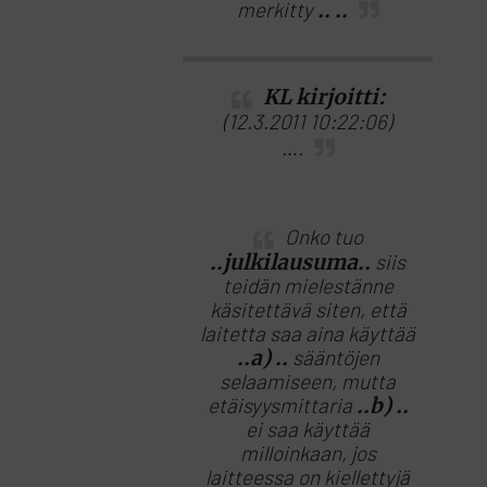
merkitty
.. ..
KL kirjoitti:
(12.3.2011 10:22:06)
….
Onko tuo
..julkilausuma..
siis
teidän mielestänne
käsitettävä siten, että
laitetta saa aina käyttää
..a) ..
sääntöjen
selaamiseen, mutta
etäisyysmittaria
..b) ..
ei saa käyttää
milloinkaan, jos
laitteessa on kiellettyjä