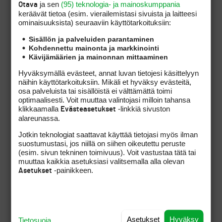
ja sen
(95) teknologia- ja mainoskumppania
Otava
keräävät tietoa (esim. vierailemis­tasi sivuista ja laitteesi
Mitä muita toimintoja?
ominaisuuk­sista) seuraaviin käyttötarkoituksiin:
Mitä muita toimintoja, jotka
eivät kuulu ”might affect a
Sisällön ja palveluiden parantaminen
Kohdennettu mainonta ja markkinointi
player’s play” luokkaan?
Kävijämäärien ja mainonnan mittaaminen
Hyväksymällä evästeet, annat luvan tietojesi käsittelyyn
näihin käyttötarkoituksiin. Mikäli et hyväksy evästeitä,
Itse asiassa jos tuo
osa palveluista tai sisällöistä ei välttämättä toimi
optimaalisesti. Voit muuttaa valintojasi milloin tahansa
vieraspelaajan tulkinta on
klikkaamalla
-linkkiä sivuston
Evästeasetukset
oikea, niin iPhonea ei saa
alareunassa.
käyttää mihinkään muuhun kuin
kommunikointiin, oli
Jotkin teknologiat saattavat käyttää tietojasi myös ilman
suostumustasi, jos niillä on siihen oikeutettu peruste
etäisyysmittarit salliva
(esim. sivun tekninen toimivuus). Voit vastustaa tätä tai
paikallissääntö voimassa tahi
muuttaa kaikkia asetuksiasi valitsemalla alla olevan
ei. Edelleen moinen tulkinta on
-painikkeen.
Asetukset
kerrassaan outo ja viittaan taas
kieltoon paristottoman
etäisyysmittarin käyttöön
kiikarina. Pitää kysellä
Asetukset
Hyväksy
Tietosuoja
viisaammilta, täytyyhän