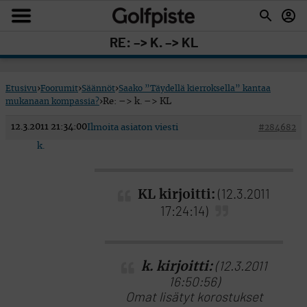
RE: –> K. –> KL
Etusivu
›
Foorumit
›
Säännöt
›
Saako ”Täydellä kierroksella” kantaa
mukanaan kompassia?
›
Re: –> k. –> KL
12.3.2011 21:34:00
Ilmoita asiaton viesti
#284682
k.
KL kirjoitti:
(12.3.2011
17:24:14)
k. kirjoitti:
(12.3.2011
16:50:56)
Omat lisätyt korostukset