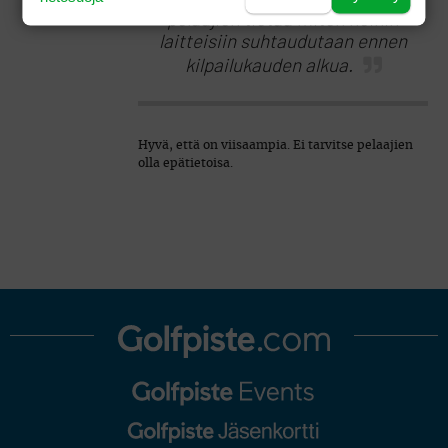
pelaajien tietää miten noihin
laitteisiin suhtaudutaan ennen
kilpailukauden alkua.
Hyvä, että on viisaampia. Ei tarvitse pelaajien
olla epätietoisa.