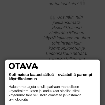
ominaisuuksia?
Jos näin, niin
julkilausumalla
yksiselitteisesti
kielletään iPhonen
käyttö kaikkeen muuhun
toimintaan kuin
kommunikointiin ja
tiedonhakuun netistä.
Tähänkö tulkintaan
olette päätyneet?
Kotimaista laatusisältöä – evästeillä parempi
käyttökokemus
Haluamme tarjota sinulle parhaan mahdollisen
Ekaan a) kyllä. Tällä
käyttökokemuksen ja laadukkaat sisällöt, siksi
hetkellä. Ekaan b) kyllä,
käytämme tällä sivustolla evästeitä ja vastaavia
teknologioita.
yksiselitteisesti.