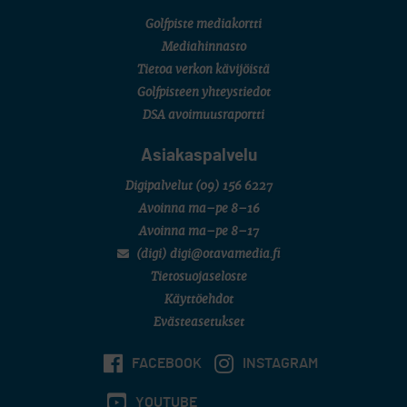
Golfpiste mediakortti
Mediahinnasto
Tietoa verkon kävijöistä
Golfpisteen yhteystiedot
DSA avoimuusraportti
Asiakaspalvelu
Digipalvelut
(09) 156 6227
Avoinna ma–pe 8–16
Avoinna ma–pe 8–17
(digi) digi@otavamedia.fi
Tietosuojaseloste
Käyttöehdot
Evästeasetukset
FACEBOOK
INSTAGRAM
YOUTUBE