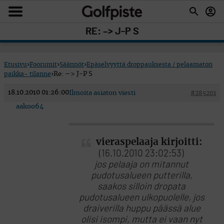
RE: –> J-P S
Etusivu
›
Foorumit
›
Säännöt
›
Epäselvyyttä droppauksesta / pelaamaton
paikka- tilanne
›
Re: –> J-P S
18.10.2010 01:26:00
Ilmoita asiaton viesti
#285201
aakoo64
vieraspelaaja kirjoitti:
(16.10.2010 23:02:53)
jos pelaaja on mitannut
pudotusalueen putterilla,
saakos silloin dropata
pudotusalueen ulkopuolelle, jos
draiverilla huppu päässä alue
olisi isompi, mutta ei vaan nyt