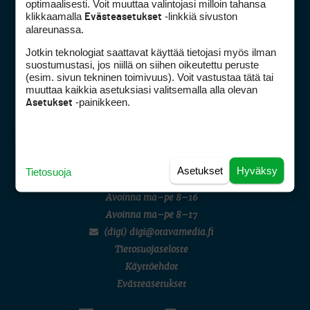
optimaalisesti. Voit muuttaa valintojasi milloin tahansa
klikkaamalla
-linkkiä sivuston
Evästeasetukset
alareunassa.
Jotkin teknologiat saattavat käyttää tietojasi myös ilman
Golfpiste mediakortti
suostumustasi, jos niillä on siihen oikeutettu peruste
Mediahinnasto
(esim. sivun tekninen toimivuus). Voit vastustaa tätä tai
muuttaa kaikkia asetuksiasi valitsemalla alla olevan
Tietoa verkon kävijöistä
-painikkeen.
Asetukset
Golfpisteen yhteystiedot
DSA avoimuusraportti
Asiakaspalvelu
Asetukset
Hyväksy
Tietosuoja
Digipalvelut
(09) 156 6227
Avoinna ma–pe 8–16
Avoinna ma–pe 8–17
(digi) digi@otavamedia.fi
Tietosuojaseloste
Käyttöehdot
Evästeasetukset