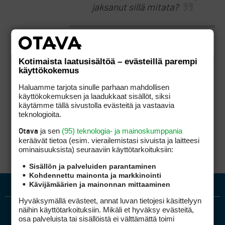
jaksanut sillä mitata?
Ei saa. Katso myös KL:n kommentti numero 20.
Kotimaista laatusisältöä – evästeillä parempi
käyttökokemus
Jos pelaaja on niin hölmö, että mittaa
pudotusalueen vaikkapa PW:llä rajaten
Haluamme tarjota sinulle parhaan mahdollisen
pudotuksen huonolle alustalle, sille alueelle on
käyttökokemuksen ja laadukkaat sisällöt, siksi
pudotettava, vaikka driverilla mitaten alue olisi
käytämme tällä sivustolla evästeitä ja vastaavia
yltänyt kuinka hyvälle paikalle tahansa.
teknologioita.
ja sen
(95) teknologia- ja mainoskumppania
Otava
keräävät tietoa (esim. vierailemis­tasi sivuista ja laitteesi
ominaisuuk­sista) seuraaviin käyttötarkoituksiin:
Sisällön ja palveluiden parantaminen
Kohdennettu mainonta ja markkinointi
Kävijämäärien ja mainonnan mittaaminen
Hyväksymällä evästeet, annat luvan tietojesi käsittelyyn
näihin käyttötarkoituksiin. Mikäli et hyväksy evästeitä,
osa palveluista tai sisällöistä ei välttämättä toimi