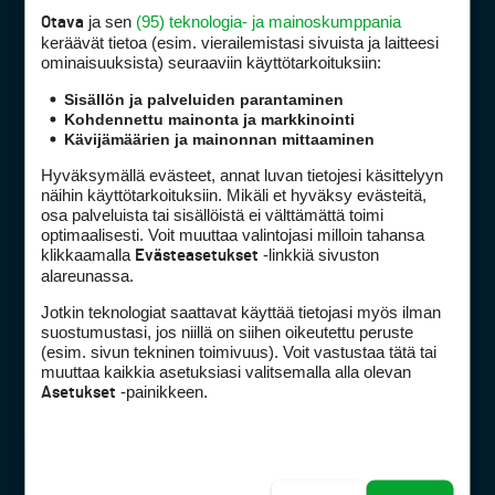
ja sen
(95) teknologia- ja mainoskumppania
Otava
keräävät tietoa (esim. vierailemis­tasi sivuista ja laitteesi
Golfpiste mediakortti
ominaisuuk­sista) seuraaviin käyttötarkoituksiin:
Mediahinnasto
Sisällön ja palveluiden parantaminen
Tietoa verkon kävijöistä
Kohdennettu mainonta ja markkinointi
Kävijämäärien ja mainonnan mittaaminen
Golfpisteen yhteystiedot
DSA avoimuusraportti
Hyväksymällä evästeet, annat luvan tietojesi käsittelyyn
näihin käyttötarkoituksiin. Mikäli et hyväksy evästeitä,
Asiakaspalvelu
osa palveluista tai sisällöistä ei välttämättä toimi
optimaalisesti. Voit muuttaa valintojasi milloin tahansa
Digipalvelut
(09) 156 6227
klikkaamalla
-linkkiä sivuston
Evästeasetukset
alareunassa.
Avoinna ma–pe 8–16
Avoinna ma–pe 8–17
Jotkin teknologiat saattavat käyttää tietojasi myös ilman
suostumustasi, jos niillä on siihen oikeutettu peruste
(digi) digi@otavamedia.fi
(esim. sivun tekninen toimivuus). Voit vastustaa tätä tai
Tietosuojaseloste
muuttaa kaikkia asetuksiasi valitsemalla alla olevan
-painikkeen.
Käyttöehdot
Asetukset
Evästeasetukset
FACEBOOK
INSTAGRAM