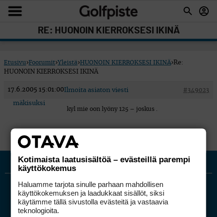
RE: HUONOIN KIERROKSESI IKINÄ
Etusivu
›
Foorumit
›
Yleistä
›
HUONOIN KIERROKSESI IKINÄ
›
Re:
HUONOIN KIERROKSESI IKINÄ
17.6.2005 15:01:00
Ilmoita asiaton viesti
#349023
mäkisuksi
kyl mie oon lyöny 125 – joskus .
Kotimaista laatusisältöä – evästeillä parempi
käyttökokemus
Haluamme tarjota sinulle parhaan mahdollisen
käyttökokemuksen ja laadukkaat sisällöt, siksi
käytämme tällä sivustolla evästeitä ja vastaavia
teknologioita.