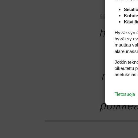
Sisäll
Kohden
Tutki
Kävijä
huomasi
Hyväksymällä
hyväksy eväs
verran
muuttaa val
alareunass
laill
Jotkin tekno
oikeutettu 
muutam
asetuksiasi
viere
Tietosuoja
poikkea