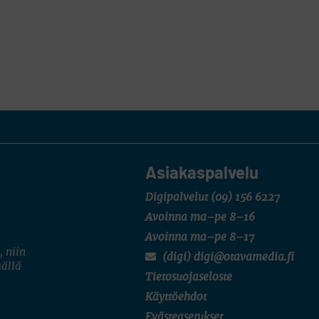
Asiakaspalvelu
Digipalvelut
(09) 156 6227
Avoinna ma–pe 8–16
Avoinna ma–pe 8–17
, niin
(digi) digi@otavamedia.fi
mällä
Tietosuojaseloste
Käyttöehdot
Evästeasetukset