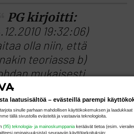
PG kirjoitti:
4.12.2010 19:32:06)
itaa olla niin, että
nakin teoriassa b)
ohdan mukaisesti
idaan toimia
vain
,
sta laatusisältöä – evästeillä parempi käyttök
jos…
rjota sinulle parhaan mahdollisen käyttökokemuksen ja laadukkaat s
me tällä sivustolla evästeitä ja vastaavia teknologioita.
en
(95) teknologia- ja mainoskumppania
keräävät tietoa (esim. vieraile
laitteesi ominaisuuk­sista) seuraaviin käyttötarkoituksiin: