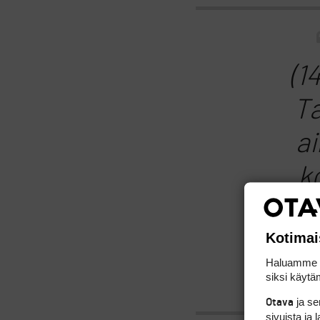
(1
Ta
ai
k
vo
Kotimai
Haluamme ta
siksi käytäm
ja s
Otava
sivuista ja 