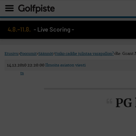
4.8.–11.8.
- Live Scoring -
Etusivu
›
Foorumit
›
Säännöt
›
Voiko caddie julistaa varapallon?
›
Re: Grant 
14.12.2010 22:20:00
Ilmoita asiaton viesti
ts
PG 