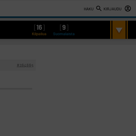
HAKU
KIRJAUDU
[
16
]
[
9
]
Kilpailua
Suomalaista
#284885