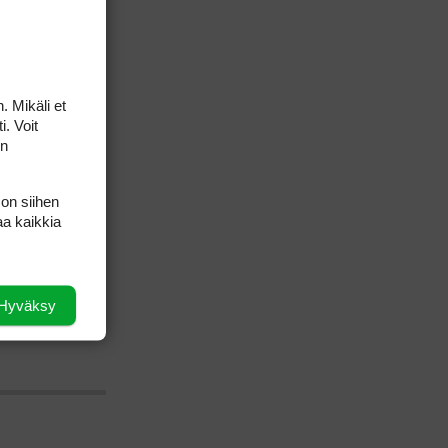
. Mikäli et
i. Voit
on
 on siihen
aa kaikkia
Hyväksy