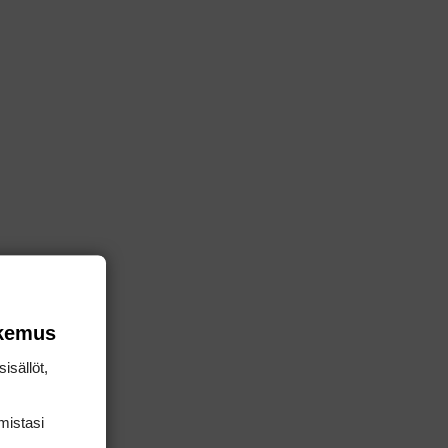
okemus
isällöt,
mis­tasi