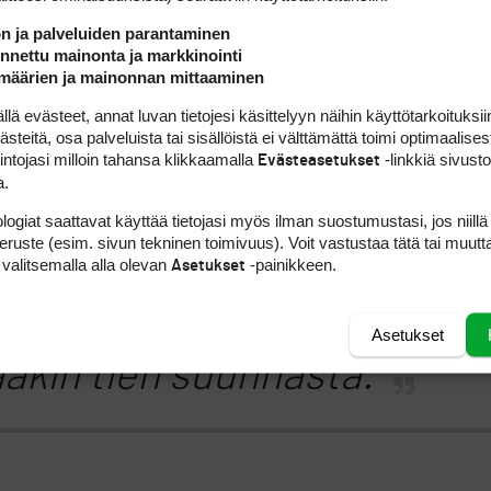
ön ja palveluiden parantaminen
nettu mainonta ja markkinointi
ttuani asiaa tarkemmin
määrien ja mainonnan mittaaminen
n, että tässä on jonkin
 evästeet, annat luvan tietojesi käsittelyyn näihin käyttötarkoituksiin
teitä, osa palveluista tai sisällöistä ei välttämättä toimi optimaalisest
 väljyyttä, joskus aika
intojasi milloin tahansa klikkaamalla
-linkkiä sivust
Evästeasetukset
a.
akin. NPoR voi siis olla
logiat saattavat käyttää tietojasi myös ilman suostumustasi, jos niillä
peruste (esim. sivun tekninen toimivuus). Voit vastustaa tätä tai muutt
an sentin päässä tien
 valitsemalla alla olevan
-painikkeen.
Asetukset
stä, vaikka pelisuunta
Asetukset
akin tien suunnasta.