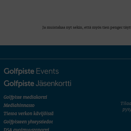
Ja muistakaa nyt sekin, että myös tien penger täy
Golfpiste mediakortti
Tilaa
Mediahinnasto
pysy
Tietoa verkon kävijöistä
Golfpisteen yhteystiedot
DSA avoimuusraportti