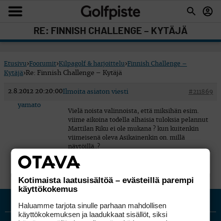
RE: FINNISH CHALLENGE – KYTÄJÄ
Etusivu
›
Foorumit
›
Kilpagolf & harjoittelu
›
Finnish Challenge –
Kytäjä
›
Re: Finnish Challenge – Kytäjä
2.8.2012 20:20:00
Ilmoita asiaton viesti
#211869
yamato
Vielä noista valinnoista, että miksihän esim.
viime aikoina todella alhaisia tuloksia pelannut
Mattilan Riku ei ole mukana ? kun kuitenkin
viimeisenä oleva Asikainenkin on. millä
näytöillä..?
Kotimaista laatusisältöä – evästeillä parempi
käyttökokemus
Haluamme tarjota sinulle parhaan mahdollisen
käyttökokemuksen ja laadukkaat sisällöt, siksi