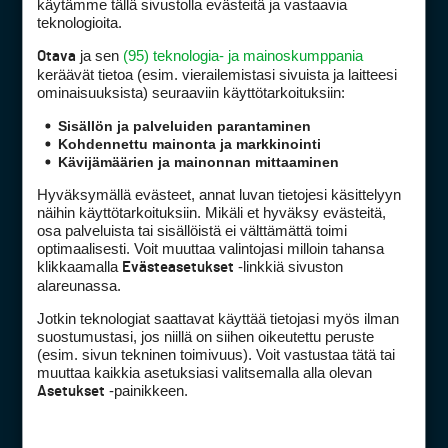
käytämme tällä sivustolla evästeitä ja vastaavia
teknologioita.
ja sen
(95) teknologia- ja mainoskumppania
Otava
keräävät tietoa (esim. vierailemis­tasi sivuista ja laitteesi
ominaisuuk­sista) seuraaviin käyttötarkoituksiin:
Golfpiste mediakortti
Sisällön ja palveluiden parantaminen
Kohdennettu mainonta ja markkinointi
Mediahinnasto
Kävijämäärien ja mainonnan mittaaminen
Tietoa verkon kävijöistä
Hyväksymällä evästeet, annat luvan tietojesi käsittelyyn
Golfpisteen yhteystiedot
näihin käyttötarkoituksiin. Mikäli et hyväksy evästeitä,
DSA avoimuusraportti
osa palveluista tai sisällöistä ei välttämättä toimi
optimaalisesti. Voit muuttaa valintojasi milloin tahansa
Asiakaspalvelu
klikkaamalla
-linkkiä sivuston
Evästeasetukset
alareunassa.
Digipalvelut
(09) 156 6227
Jotkin teknologiat saattavat käyttää tietojasi myös ilman
Avoinna ma–pe 8–16
suostumustasi, jos niillä on siihen oikeutettu peruste
Avoinna ma–pe 8–17
(esim. sivun tekninen toimivuus). Voit vastustaa tätä tai
muuttaa kaikkia asetuksiasi valitsemalla alla olevan
(digi) digi@otavamedia.fi
-painikkeen.
Asetukset
Tietosuojaseloste
Käyttöehdot