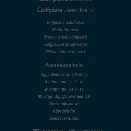
Golfpiste mediakortti
Mediahinnasto
Tietoa verkon kävijöistä
Golfpisteen yhteystiedot
DSA avoimuusraportti
Asiakaspalvelu
Digipalvelut
(09) 156 6227
Avoinna ma–pe 8–16
Avoinna ma–pe 8–17
(digi) digi@otavamedia.fi
Tietosuojaseloste
Käyttöehdot
Evästeasetukset