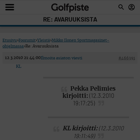
RE: AVARUUKSISTA
Etusivu
›
Foorumit
›
Yleistä
›
Mikko Ilonen Sportmagasinet-
ohjelmassa
›
Re: Avaruuksista
12.3.2010 21:44:00
Ilmoita asiaton viesti
#466391
KL
Pekka Pelimies
kirjoitti:
(12.3.2010
19:17:25)
KL kirjoitti:
(12.3.2010
19:11:49)