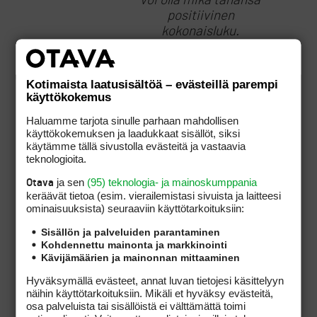
voi olla mikä tahansa
positiivinen
kokonaisluku.
Kotimaista laatusisältöä – evästeillä parempi
käyttökokemus
Älä kaada pahaa
Haluamme tarjota sinulle parhaan mahdollisen
oloasi syyttömien
käyttökokemuksen ja laadukkaat sisällöt, siksi
niskaan.
käytämme tällä sivustolla evästeitä ja vastaavia
teknologioita.
ja sen
(95) teknologia- ja mainoskumppania
Otava
Miten niin syytön? Etkö
keräävät tietoa (esim. vierailemis­tasi sivuista ja laitteesi
ominaisuuk­sista) seuraaviin käyttötarkoituksiin:
kirjoitakaan viestejäsi itse
??
Sisällön ja palveluiden parantaminen
Kohdennettu mainonta ja markkinointi
Kävijämäärien ja mainonnan mittaaminen
Hyväksymällä evästeet, annat luvan tietojesi käsittelyyn
Toki, mutta
näihin käyttötarkoituksiin. Mikäli et hyväksy evästeitä,
sukulaisuussuhteet on
osa palveluista tai sisällöistä ei välttämättä toimi
tyhmyyttäkin vahvemmat. Ja