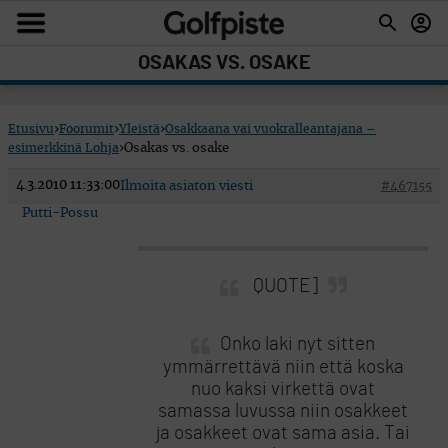
OSAKAS VS. OSAKE
Etusivu
›
Foorumit
›
Yleistä
›
Osakkaana vai vuokralleantajana –
esimerkkinä Lohja
›
Osakas vs. osake
4.3.2010 11:33:00
Ilmoita asiaton viesti
#467155
Putti-Possu
QUOTE]
Onko laki nyt sitten
ymmärrettävä niin että koska
nuo kaksi virkettä ovat
samassa luvussa niin osakkeet
ja osakkeet ovat sama asia. Tai