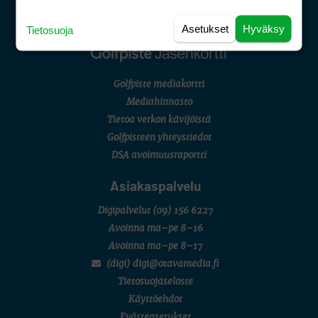
Asetukset
Hyväksy
Tietosuoja
Golfpiste mediakortti
Mediahinnasto
Tietoa verkon kävijöistä
Golfpisteen yhteystiedot
DSA avoimuusraportti
Asiakaspalvelu
Digipalvelut
(09) 156 6227
Avoinna ma–pe 8–16
Avoinna ma–pe 8–17
(digi) digi@otavamedia.fi
Tietosuojaseloste
Käyttöehdot
Evästeasetukset