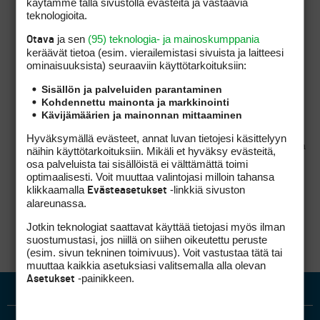
käytämme tällä sivustolla evästeitä ja vastaavia
tavalla esim: eri osakasryhmät maksavat
teknologioita.
erilaisia maksuja, tai saavat erilaisia
etuoikeuksia (varausaika tms), jne. Tätä
ja sen
(95) teknologia- ja mainoskumppania
Otava
osakkaiden tasavertaista kohtelemista pitää
keräävät tietoa (esim. vierailemis­tasi sivuista ja laitteesi
tarkastella sekä teoreettiselta pohjalta
ominaisuuk­sista) seuraaviin käyttötarkoituksiin:
(oakkeenomistajan etu voi heikentyä
tulevaisuudessa) ja käytännölliseltä kannalta =
Sisällön ja palveluiden parantaminen
osakkeenomistajat ovat erilaisessa asemassa
Kohdennettu mainonta ja markkinointi
monesta syystä, kuten asuinpaikka,
Kävijämäärien ja mainonnan mittaaminen
osakkeenomistjan perhesuhteet,
osakkeenomistajan juridinen muoto (hlö, oy, ry,
Hyväksymällä evästeet, annat luvan tietojesi käsittelyyn
…). Mikään toimielin ei saa tehdä päätöstä, joilla
näihin käyttötarkoituksiin. Mikäli et hyväksy evästeitä,
nämä osakkaat asetetaan eriarvoiseen asemaan
osa palveluista tai sisällöistä ei välttämättä toimi
toisen rymän kustannuksella ellei etu ole
optimaalisesti. Voit muuttaa valintojasi milloin tahansa
vähäinen. Toisaalta mikä tahansa tällainen
klikkaamalla
-linkkiä sivuston
Evästeasetukset
päätös on hyväksyttävä, jos siihen on kaikkien
alareunassa.
suostumus (OYL:n 7 §:stä riippumatta)
Jotkin teknologiat saattavat käyttää tietojasi myös ilman
suostumustasi, jos niillä on siihen oikeutettu peruste
(esim. sivun tekninen toimivuus). Voit vastustaa tätä tai
muuttaa kaikkia asetuksiasi valitsemalla alla olevan
-painikkeen.
Asetukset