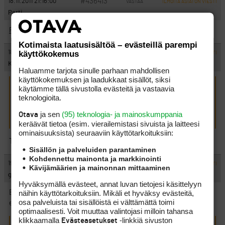
#436413
18.11.2011 21:16:00
VASTAA
ILMOITA ASIATON VIESTI
Parti
Pallo kulkusille
on aina hyvää huumoria.
Kotimaista laatusisältöä – evästeillä parempi
#436414
18.11.2011 21:39:00
käyttökokemus
VASTAA
ILMOITA ASIATON VIESTI
KL
Haluamme tarjota sinulle parhaan mahdollisen
käyttökokemuksen ja laadukkaat sisällöt, siksi
käytämme tällä sivustolla evästeitä ja vastaavia
tvniemin kirjoitti:
(18.11.2011 8:28:39)
teknologioita.
Klassikko!
ja sen
(95) teknologia- ja mainoskumppania
Otava
https://www.youtube.com/watch?v=VsXohTeXmVM
keräävät tietoa (esim. vierailemis­tasi sivuista ja laitteesi
ominaisuuk­sista) seuraaviin käyttötarkoituksiin:
Tämä kuuluisi oikeastaan sääntöpalstalle…
Sisällön ja palveluiden parantaminen
Kohdennettu mainonta ja markkinointi
#436415
19.11.2011 00:26:00
VASTAA
ILMOITA ASIATON VIESTI
Kävijämäärien ja mainonnan mittaaminen
get in the hole!
Hyväksymällä evästeet, annat luvan tietojesi käsittelyyn
näihin käyttötarkoituksiin. Mikäli et hyväksy evästeitä,
Eikös tämänkaltaiset pätkät tee turhaksi kaiken täällä
osa palveluista tai sisällöistä ei välttämättä toimi
esiintyvän väännön..?
optimaalisesti. Voit muuttaa valintojasi milloin tahansa
klikkaamalla
-linkkiä sivuston
Evästeasetukset