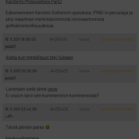
Karsten’s Philosophies Part2
Edesmenneen Karsten Solheimin ajatuksia. PING:in perustaja ja
yksi maailman merkittävimmistä innovaattoreista
golfvälineteollisuudessa.
#436404
16.11.2011 19:56:00
VASTAA
ILMOITA ASIATON VIESTI
juza21
Ajalta kun metallipuut teki tuloaan
#436405
16.11.2011 20:28:00
VASTAA
ILMOITA ASIATON VIESTI
juza21
Laitetaan vielä tämä:
seve
Ei vissiin tarvi sen kummemmin kommentoida?
#436406
16.11.2011 23:42:00
VASTAA
ILMOITA ASIATON VIESTI
–JP–
Tässä päivän paras
kauko-ohjattava