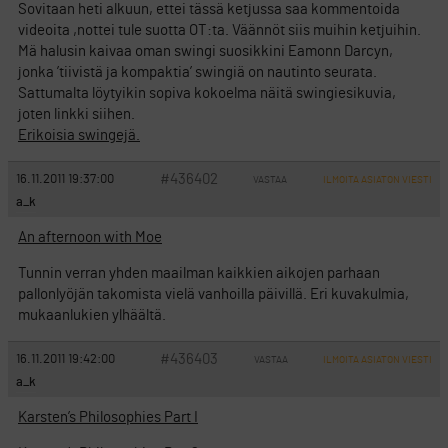
Sovitaan heti alkuun, ettei tässä ketjussa saa kommentoida
videoita ,nottei tule suotta OT:ta. Väännöt siis muihin ketjuihin.
Mä halusin kaivaa oman swingi suosikkini Eamonn Darcyn,
jonka ’tiivistä ja kompaktia’ swingiä on nautinto seurata.
Sattumalta löytyikin sopiva kokoelma näitä swingiesikuvia,
joten linkki siihen.
Erikoisia swingejä.
#436402
16.11.2011 19:37:00
VASTAA
ILMOITA ASIATON VIESTI
a_k
An afternoon with Moe
Tunnin verran yhden maailman kaikkien aikojen parhaan
pallonlyöjän takomista vielä vanhoilla päivillä. Eri kuvakulmia,
mukaanlukien ylhäältä.
#436403
16.11.2011 19:42:00
VASTAA
ILMOITA ASIATON VIESTI
a_k
Karsten’s Philosophies Part I