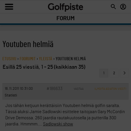
FORUM
Youtuben helmiä
ETUSIVU
›
FOORUMIT
›
YLEISTÄ
›
YOUTUBEN HELMIÄ
Esillä 25 viestiä, 1 - 25 (kaikkiaan 35)
1
2
#186633
16.11.2011 10:31:00
VASTAA
ILMOITA ASIATON VIESTI
Statisti
Jos tähän ketjuun kerättäisiin Youtuben helmiä golfin saralta.
Tässä aluksi Jamie Sadlowski esittelee taitojaan Gary McCordin
Drive Demossa. 260 jaardia rautakuutosella ja putterilla 300
jaardia. Hmmmm….
Sadlowski show