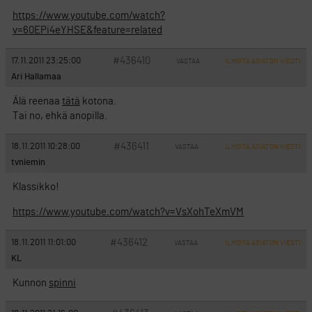
https://www.youtube.com/watch?
v=60EPi4eYHSE&feature=related
#436410
17.11.2011 23:25:00
VASTAA
ILMOITA ASIATON VIESTI
Ari Hallamaa
Älä reenaa
tätä
kotona.
Tai no, ehkä anopilla.
#436411
18.11.2011 10:28:00
VASTAA
ILMOITA ASIATON VIESTI
tvniemin
Klassikko!
https://www.youtube.com/watch?v=VsXohTeXmVM
#436412
18.11.2011 11:01:00
VASTAA
ILMOITA ASIATON VIESTI
KL
Kunnon
spinni