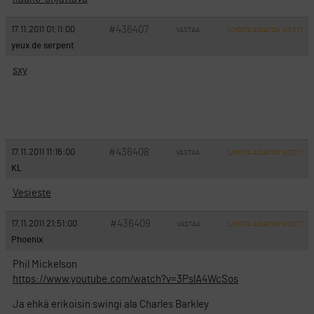
#436407
17.11.2011 01:11:00
VASTAA
ILMOITA ASIATON VIESTI
yeux de serpent
sxy
#436408
17.11.2011 11:16:00
VASTAA
ILMOITA ASIATON VIESTI
KL
Vesieste
#436409
17.11.2011 21:51:00
VASTAA
ILMOITA ASIATON VIESTI
Phoenix
Phil Mickelson
https://www.youtube.com/watch?v=3PslA4WcSos
Ja ehkä erikoisin swingi ala Charles Barkley