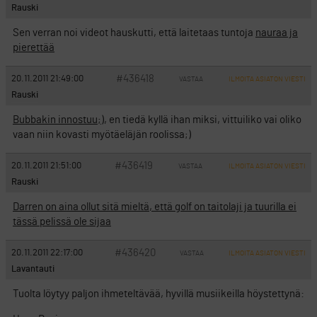
Rauski
Sen verran noi videot hauskutti, että laitetaas tuntoja
nauraa ja
pierettää
#436418
20.11.2011 21:49:00
VASTAA
ILMOITA ASIATON VIESTI
Rauski
Bubbakin innostuu;)
, en tiedä kyllä ihan miksi, vittuiliko vai oliko
vaan niin kovasti myötäeläjän roolissa;)
#436419
20.11.2011 21:51:00
VASTAA
ILMOITA ASIATON VIESTI
Rauski
Darren on aina ollut sitä mieltä, että golf on taitolaji ja tuurilla ei
tässä pelissä ole sijaa
#436420
20.11.2011 22:17:00
VASTAA
ILMOITA ASIATON VIESTI
Lavantauti
Tuolta löytyy paljon ihmeteltävää, hyvillä musiikeilla höystettynä: