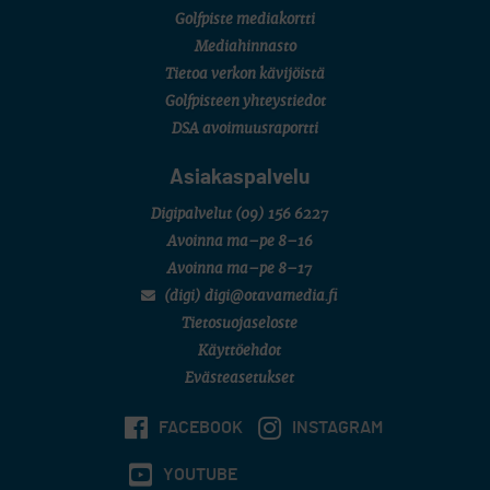
Golfpiste mediakortti
Mediahinnasto
Tietoa verkon kävijöistä
Golfpisteen yhteystiedot
DSA avoimuusraportti
Asiakaspalvelu
Digipalvelut
(09) 156 6227
Avoinna ma–pe 8–16
Avoinna ma–pe 8–17
(digi) digi@otavamedia.fi
Tietosuojaseloste
Käyttöehdot
Evästeasetukset
FACEBOOK
INSTAGRAM
YOUTUBE