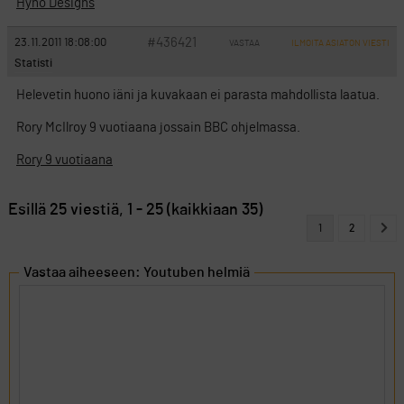
Hyno Designs
#436421
23.11.2011 18:08:00
VASTAA
ILMOITA ASIATON VIESTI
Statisti
Helevetin huono iäni ja kuvakaan ei parasta mahdollista laatua.
Rory McIlroy 9 vuotiaana jossain BBC ohjelmassa.
Rory 9 vuotiaana
Esillä 25 viestiä, 1 - 25 (kaikkiaan 35)
1
2
Vastaa aiheeseen: Youtuben helmiä