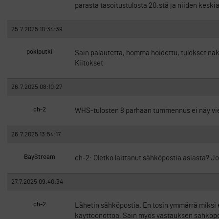
parasta tasoitustulosta 20:stä ja niiden keski
25.7.2025 10:34:39
pokiputki
Sain palautetta, homma hoidettu, tulokset näk
Kiitokset
26.7.2025 08:10:27
ch-2
WHS-tulosten 8 parhaan tummennus ei näy vie
26.7.2025 13:54:17
BayStream
ch-2: Oletko laittanut sähköpostia asiasta? Jo
27.7.2025 09:40:34
ch-2
Lähetin sähköpostia. En tosin ymmärrä miksi e
käyttöönottoa. Sain myös vastauksen sähköpos