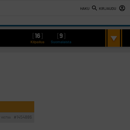
HAKU
KIRJAUDU
[
16
]
[
9
]
Kilpailua
Suomalaista
#1454886
VASTAA