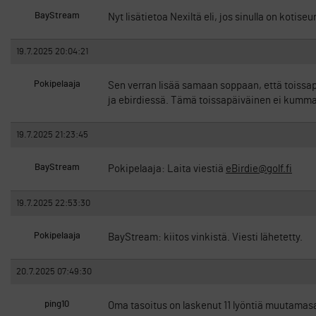
BayStream
Nyt lisätietoa Nexiltä eli, jos sinulla on kotise
19.7.2025 20:04:21
Pokipelaaja
Sen verran lisää samaan soppaan, että toiss
ja ebirdiessä. Tämä toissapäiväinen ei kumm
19.7.2025 21:23:45
BayStream
Pokipelaaja: Laita viestiä
eBirdie@golf.fi
19.7.2025 22:53:30
Pokipelaaja
BayStream: kiitos vinkistä. Viesti lähetetty.
20.7.2025 07:49:30
ping10
Oma tasoitus on laskenut 11 lyöntiä muutamasaa