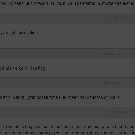
arvo. Toiseksi uusin tasoitustulos kuuluu parhaimpiin, mutta sitä ei hu
ILMOITA ASIATON VIESTI
yvät nyt normaalisti.
ILMOITA ASIATON VIESTI
läkään oikein. Hop hop!
ILMOITA ASIATON VIESTI
s et niin laita, jotta pöäsemme tutkimaan mikö tuossa on vialla.
ILMOITA ASIATON VIESTI
tte voi etsiä bugeja ilman minun postejani. Ohjelmat pitäisi testata e
tiini aikaisemmin, siinä pyydettiin ottamaan yhteys oman seuran ca