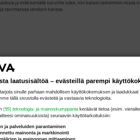
tuloksia ja millä kentällä tuo virhe tulee, niin katson tarkemmin missä vik
 ja tarvittaessa vendorin kanssa.
ILMOITA ASIATON VIESTI
sta laatusisältöä – evästeillä parempi käyttök
n.
rjota sinulle parhaan mahdollisen käyttökokemuksen ja laadukkaat s
, Parkilla SLOPE väärin joka tiiltä, Forestilla oikeat lukemat.
me tällä sivustolla evästeitä ja vastaavia teknologioita.
tarjoama, selaimella): 139/130; 130/123; 127/118; 122/113. Näyttää anta
en
(95) teknologia- ja mainoskumppania
keräävät tietoa (esim. vieraile
ukaan.
laitteesi ominaisuuk­sista) seuraaviin käyttötarkoituksiin:
ön ja palveluiden parantaminen
nettu mainonta ja markkinointi
määrien ja mainonnan mittaaminen
ILMOITA ASIATON VIESTI