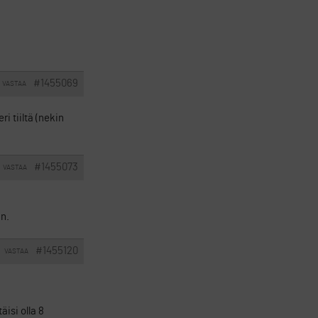
#1455069
VASTAA
i tiiltä (nekin
#1455073
VASTAA
in.
#1455120
VASTAA
isi olla 8