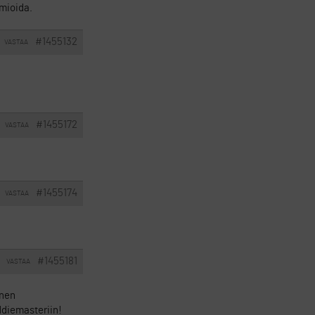
omioida.
#1455132
VASTAA
#1455172
VASTAA
#1455174
VASTAA
#1455181
VASTAA
nnen
ddiemasteriin!