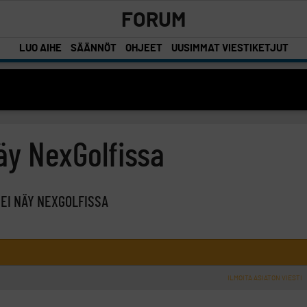
FORUM
LUO AIHE
SÄÄNNÖT
OHJEET
UUSIMMAT VIESTIKETJUT
äy NexGolfissa
 EI NÄY NEXGOLFISSA
ILMOITA ASIATON VIESTI