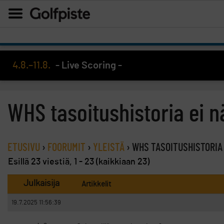
4.8.–11.8.
- Live Scoring -
WHS tasoitushistoria ei n
ETUSIVU
›
FOORUMIT
›
YLEISTÄ
›
WHS TASOITUSHISTORIA
Esillä 23 viestiä, 1 - 23 (kaikkiaan 23)
Julkaisija
Artikkelit
19.7.2025 11:56:39