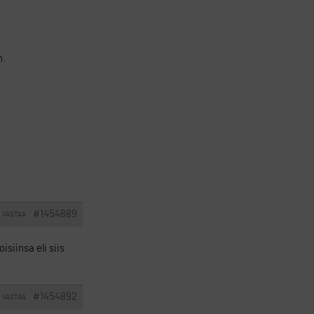
n.
#1454889
VASTAA
isiinsa eli siis
#1454892
VASTAA