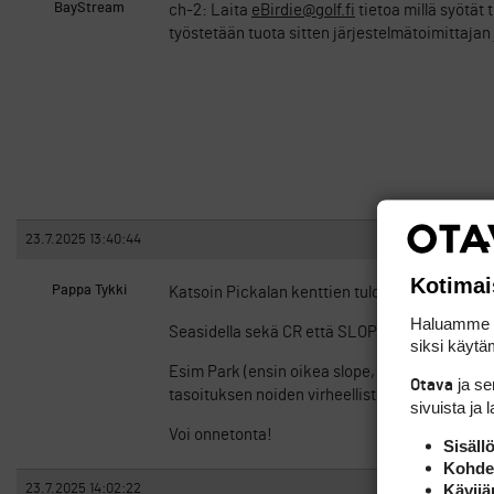
BayStream
ch-2: Laita
eBirdie@golf.fi
tietoa millä syötät 
työstetään tuota sitten järjestelmätoimittajan
23.7.2025 13:40:44
Kotimai
Pappa Tykki
Katsoin Pickalan kenttien tulosten syöttämise
Haluamme ta
Seasidella sekä CR että SLOPE väärin joka tiiltä
siksi käytäm
Esim Park (ensin oikea slope, sitten Nexgolfin 
ja s
Otava
tasoituksen noiden virheellisten slouppien m
sivuista ja 
Voi onnetonta!
Sisäll
Kohden
Kävijä
23.7.2025 14:02:22