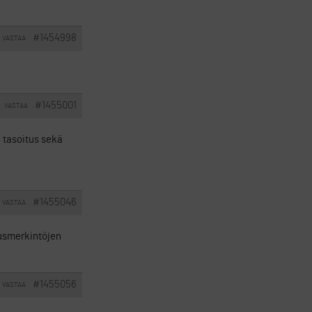
#1454998
VASTAA
#1455001
VASTAA
 tasoitus sekä
#1455046
VASTAA
tuusmerkintöjen
#1455056
VASTAA