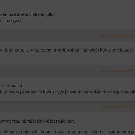
än palautetta sieltä ei tullut
ksi näkyvissä
ILMOITA ASIATON VIESTI
tietokoneella. Aikaisemmin värien sijaan näkyivät kenttien pituudet er
ILMOITA ASIATON VIESTI
t normaalisti.
öpostia ja siirsin ne käsittelyyn ja osaan tässä illan ratoksi jo vastail
ILMOITA ASIATON VIESTI
mmentaa hämäävästi väärät tulokset.
eihän se toimi vieläkään – laskee tasoituksen väärin. Tasoituksen pitä