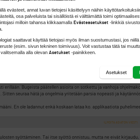
 evästeet, annat luvan tietojesi käsittelyyn näihin käyttötarkoituksiin
dän päässä kehittäjälle tiedoksi ja tämä keväällä ilmi tullut asia palas
teitä, osa palveluista tai sisällöistä ei välttämättä toimi optimaalisest
s myös vanhat kenttäversiot, mutta uusienkin pitäisi löytyä.
intojasi milloin tahansa klikkaamalla
-linkkiä sivust
Evästeasetukset
a.
ILMOITA ASIATON VIESTI
logiat saattavat käyttää tietojasi myös ilman suostumustasi, jos niillä
peruste (esim. sivun tekninen toimivuus). Voit vastustaa tätä tai muutt
llan aikana tai jopa jo korjattu.
 valitsemalla alla olevan
-painikkeen.
Asetukset
ILMOITA ASIATON VIESTI
Asetukset
n versionhallinta hukassa. Kun ohjelmistoon tehdään muutoksia on erittä
asti erillään. Bugeista päätellen asioita on sotkettu ja vanhoja ohjelm
. Sitten seuraa hätä ja ongelmia yritetään parsia nopeasti ja käytännö
ämääni. En ole ladannut enkä koskaan lataa ko. applikaatiota puhelimee
ILMOITA ASIATON VIESTI
tulosten syöttäminen. Tai itse syöttö onnistuu, mutta ne eivät kirjaudu,