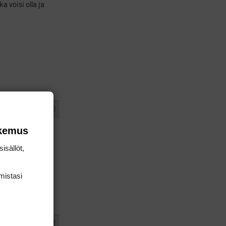
a voisi olla ja
#1455060
VASTAA
okemus
isällöt,
van appissa
mis­tasi
#1455061
VASTAA