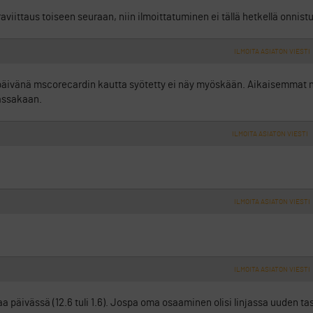
uraviittaus toiseen seuraan, niin ilmoittatuminen ei tällä hetkellä onnistu
ILMOITA ASIATON VIESTI
apäivänä mscorecardin kautta syötetty ei näy myöskään. Aikaisemmat 
assakaan.
ILMOITA ASIATON VIESTI
ILMOITA ASIATON VIESTI
ILMOITA ASIATON VIESTI
 päivässä (12.6 tuli 1.6). Jospa oma osaaminen olisi linjassa uuden t