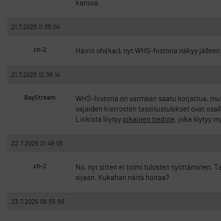
kanssa.
21.7.2025 11:35:04
ch-2
Häiriö ohi(kai), nyt WHS-historia näkyy jälleen
21.7.2025 12:36:14
BayStream
WHS-historia on varmaan saatu korjattua, mutt
vajaiden kierrosten tasoitustulokset ovat osall
Linkistä löytyy
pikainen tiedote
, joka löytyy 
22.7.2025 21:49:05
ch-2
No, nyt sitten ei toimi tulosten syöttäminen. Ta
sijaan. Kukahan näitä hoitaa?
23.7.2025 08:55:56