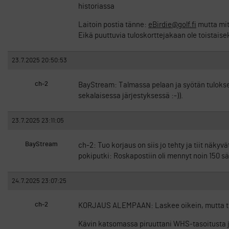
historiassa
Laitoin postia tänne:
eBirdie@golf.fi
mutta mitä
Eikä puuttuvia tuloskorttejakaan ole toistaise
23.7.2025 20:50:53
ch-2
BayStream: Talmassa pelaan ja syötän tulokset 
sekalaisessa järjestyksessä :-)).
23.7.2025 23:11:05
BayStream
ch-2: Tuo korjaus on siis jo tehty ja tiit näkyvä
pokiputki: Roskapostiin oli mennyt noin 150 sähk
24.7.2025 23:07:25
ch-2
KORJAUS ALEMPAAN: Laskee oikein, mutta tu
Kävin katsomassa piruuttani WHS-tasoitusta ja 