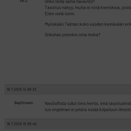
ch-2
Onko teillä sama havainto?
Tasoitus näkyy, mutta ei niitä kierroksia, joist
Eilen vielä toimi.
Myöskään Talman koko vuoden kestävään eriko
Onkohan jotenkin oma moka?
19.7.2025 14:08:32
BayStream
NexGolfista tullut tieto kertoi, että tasoitushi
tuo ongelman ei pitäisi estää kilpailuun ilmoit
19.7.2025 15:56:46