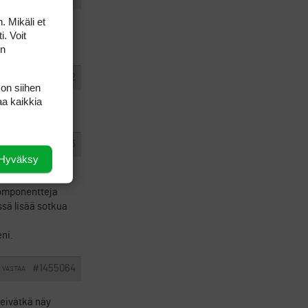
. Mikäli et
i ja sen korjaus
i. Voit
on
#1455062
VASTAA
 on siihen
aa kaikkia
#1455063
VASTAA
Hyväksy
in tärkeä pitää
akomponentteja
ssä lisää sotkua
ni.
#1455064
VASTAA
 eivätkä näy