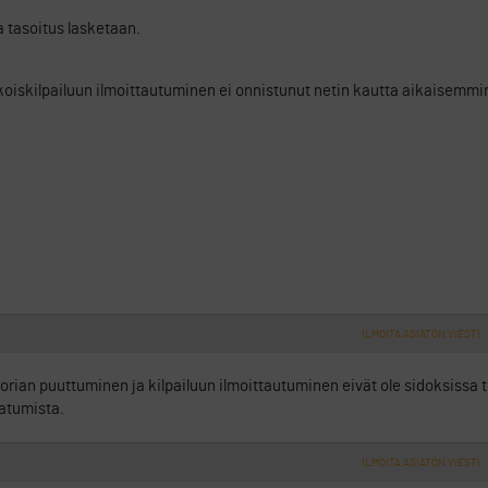
a tasoitus lasketaan.
iskilpailuun ilmoittautuminen ei onnistunut netin kautta aikaisemmi
ILMOITA ASIATON VIESTI
storian puuttuminen ja kilpailuun ilmoittautuminen eivät ole sidoksissa to
tatumista.
ILMOITA ASIATON VIESTI