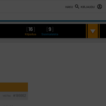
HAKU
KIRJAUDU
[
16
]
[
9
]
Kilpailua
Suomalaista
#186662
VASTAA
I