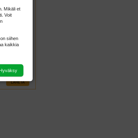
. Mikäli et
i. Voit
on
 on siihen
aa kaikkia
Hyväksy
LÄHETÄ