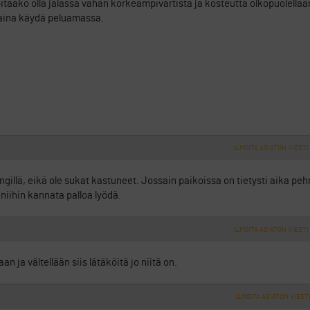
 pitääkö olla jalassa vähän korkeampivartista ja kosteutta olkopuolellaa
ntaina käydä peluamassa.
ILMOITA ASIATON VIESTI
ngillä, eikä ole sukat kastuneet. Jossain paikoissa on tietysti aika pe
i niihin kannata palloa lyödä.
ILMOITA ASIATON VIESTI
 ja vältellään siis lätäköitä jo niitä on.
ILMOITA ASIATON VIEST