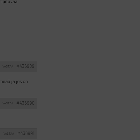
n pitävää
#436989
VASTAA
hmeää ja jos on
#436990
VASTAA
#436991
VASTAA
I