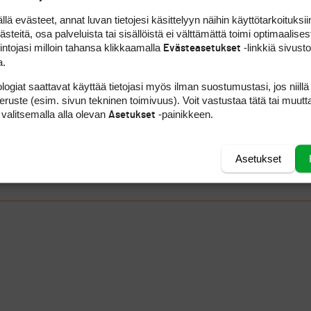
 evästeet, annat luvan tietojesi käsittelyyn näihin käyttötarkoituksiin
teitä, osa palveluista tai sisällöistä ei välttämättä toimi optimaalisest
intojasi milloin tahansa klikkaamalla
-linkkiä sivust
Evästeasetukset
a.
logiat saattavat käyttää tietojasi myös ilman suostumustasi, jos niillä
peruste (esim. sivun tekninen toimivuus). Voit vastustaa tätä tai muutt
 valitsemalla alla olevan
-painikkeen.
Asetukset
Asetukset