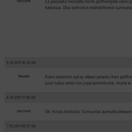
raccoon
Eli pärjääkö kentällä normi golfkengillä vaiko
kalossia. Olisi tarkoitus mahdollisesti sunnu
6.10.2011 16:22:00
Rauski
Koko sateinen syksy ollaan pelattu ihan golfke
juuri tullut vettä niin jopa lammikoita, mutta e
6.10.2011 17:56:00
raccoon
Ok. Kiitos tiedosta. Sunnuntai aamulla pelaamaan
7.10.2011 00:37:00