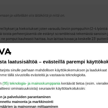
aan ja vältellään siis lätäköitä jo niitä on.
n rei’ítykset ja hiekoitukset joten varaudu lieviin pomppuihin (2-4 lyönt
stä toista perheenjäsentä ole estänyt scrambleissä tekemästä sanoisin 
i ne pomput kauheasti haittaa, kun laittaa kovaa ja keskelle 23′ putteril
ILMOITA ASIATON VIESTI
sta laatusisältöä – evästeillä parempi käyttök
ä niin perus greeninilmastointi vaan ja ainoastaan parantaa greenin pel
e on tehty?
rjota sinulle parhaan mahdollisen käyttökokemuksen ja laadukkaat s
me tällä sivustolla evästeitä ja vastaavia teknologioita.
en
(95) teknologia- ja mainoskumppania
keräävät tietoa (esim. vieraile
laitteesi ominaisuuk­sista) seuraaviin käyttötarkoituksiin:
ön ja palveluiden parantaminen
nettu mainonta ja markkinointi
määrien ja mainonnan mittaaminen