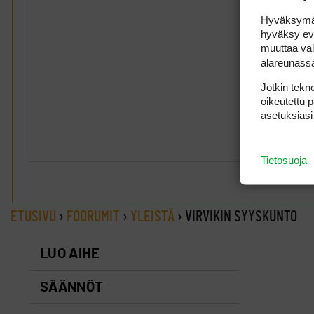
Hyväksymällä
hyväksy eväs
muuttaa val
alareunass
Jotkin tekno
oikeutettu 
asetuksiasi
Tietosuoja
ETUSIVU
›
FOORUMIT
›
YLEISTÄ
›
VIRVIKIN SYYSKUNTO
LUO AIHE
SÄÄNNÖT