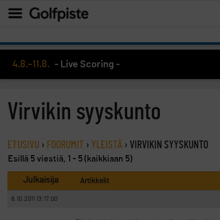
4.8.–11.8.
- Live Scoring -
Virvikin syyskunto
ETUSIVU
›
FOORUMIT
›
YLEISTÄ
›
VIRVIKIN SYYSKUNTO
Esillä 5 viestiä, 1 - 5 (kaikkiaan 5)
Julkaisija
Artikkelit
6.10.2011 13:17:00