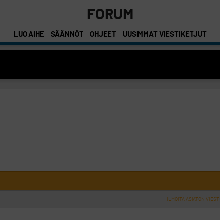
FORUM
LUO AIHE
SÄÄNNÖT
OHJEET
UUSIMMAT VIESTIKETJUT
ILMOITA ASIATON VIEST