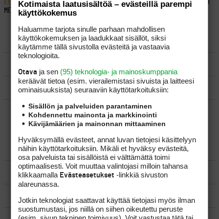
ETUSIVU
›
FOORUMIT
›
YLEISTÄ
›
VINKKI YLLÄPIDOLLE, TÄTÄHÄN MUKAVASTI
Kotimaista laatusisältöä – evästeillä parempi
MENESTYNEET LINNUTKIN KÄYTTÄVÄT
käyttökokemus
Haluamme tarjota sinulle parhaan mahdollisen
käyttökokemuksen ja laadukkaat sisällöt, siksi
LUO AIHE
käytämme tällä sivustolla evästeitä ja vastaavia
teknologioita.
SÄÄNNÖT
ja sen
(95) teknologia- ja mainoskumppania
Otava
keräävät tietoa (esim. vierailemis­tasi sivuista ja laitteesi
OHJEET
ominaisuuk­sista) seuraaviin käyttötarkoituksiin:
Sisällön ja palveluiden parantaminen
UUSIMMAT VIESTIKETJUT
Kohdennettu mainonta ja markkinointi
Kävijämäärien ja mainonnan mittaaminen
Hyväksymällä evästeet, annat luvan tietojesi käsittelyyn
näihin käyttötarkoituksiin. Mikäli et hyväksy evästeitä,
YLEISTÄ
osa palveluista tai sisällöistä ei välttämättä toimi
optimaalisesti. Voit muuttaa valintojasi milloin tahansa
VÄLINEET
klikkaamalla
-linkkiä sivuston
Evästeasetukset
alareunassa.
MATKAILU
Jotkin teknologiat saattavat käyttää tietojasi myös ilman
suostumustasi, jos niillä on siihen oikeutettu peruste
(esim. sivun tekninen toimivuus). Voit vastustaa tätä tai