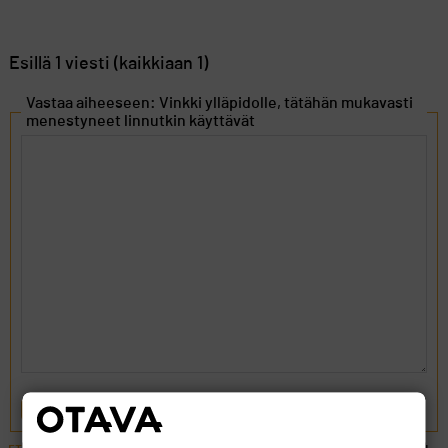
Esillä 1 viesti (kaikkiaan 1)
Vastaa aiheeseen: Vinkki ylläpidolle, tätähän mukavasti
menestyneet linnutkin käyttävät
LÄHETÄ