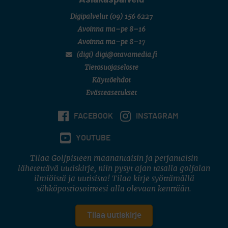
Digipalvelut
(09) 156 6227
Avoinna ma–pe 8–16
Avoinna ma–pe 8–17
(digi) digi@otavamedia.fi
Tietosuojaseloste
Käyttöehdot
Evästeasetukset
FACEBOOK
INSTAGRAM
YOUTUBE
Tilaa Golfpisteen maanantaisin ja perjantaisin
lähetettävä uutiskirje, niin pysyt ajan tasalla golfalan
ilmiöistä ja uutisista! Tilaa kirje syöttämällä
sähköpostiosoitteesi alla olevaan kenttään.
Tilaa uutiskirje