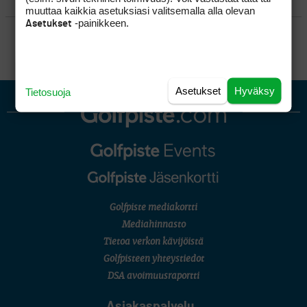
KILPAGOLF & HARJOITTELU
muuttaa kaikkia asetuksiasi valitsemalla alla olevan
-painikkeen.
Asetukset
SÄÄNNÖT
Asetukset
Hyväksy
Tietosuoja
Golfpiste mediakortti
Mediahinnasto
Tietoa verkon kävijöistä
Golfpisteen yhteystiedot
DSA avoimuusraportti
Asiakaspalvelu