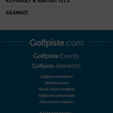
KILPAGOLF & HARJOITTELU
SÄÄNNÖT
Golfpiste mediakortti
Mediahinnasto
Tietoa verkon kävijöistä
Golfpisteen yhteystiedot
DSA avoimuusraportti