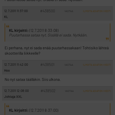
#438500
12.7.2011 11:37:00
VASTAA
ILMOITA ASIATON VIESTI
KL
KL kirjoitti:
(12.7.2011 8:33:08)
Puutarhassa sataa nyt. Sisällä ei sada. Nytkään.
Ei perhana, nyt ei sada enää puutarhassakaan! Tohtisiko lähteä
skootterilla liikkeelle?
#438501
12.7.2011 11:42:00
VASTAA
ILMOITA ASIATON VIESTI
Hoo
No nyt sataa täälläkin. Siis ulkona.
#438502
12.7.2011 12:08:00
VASTAA
ILMOITA ASIATON VIESTI
Johtaja XXL
KL kirjoitti:
(12.7.2011 8:37:00)