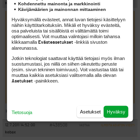
Kohdennettu mainonta ja markkinointi
KL
Kävijämäärien ja mainonnan mittaaminen
Hyväksymällä evästeet, annat luvan tietojesi käsittelyyn
Johtaja XXL kirjoitti:
(12.7.2011 9:08:13)
näihin käyttötarkoituksiin. Mikäli et hyväksy evästeitä,
osa palveluista tai sisällöistä ei välttämättä toimi
optimaalisesti. Voit muuttaa valintojasi milloin tahansa
KL kirjoitti:
(12.7.2011 8:37:00)
klikkaamalla
-linkkiä sivuston
Evästeasetukset
alareunassa.
KL kirjoitti:
(12.7.2011 8:33:08)
Jotkin teknologiat saattavat käyttää tietojasi myös ilman
Puutarhassa sataa nyt. Sisällä ei sada. Nytkään.
suostumustasi, jos niillä on siihen oikeutettu peruste
(esim. sivun tekninen toimivuus). Voit vastustaa tätä tai
Ei perhana, nyt ei sada enää puutarhassakaan!
muuttaa kaikkia asetuksiasi valitsemalla alla olevan
Tohtisiko lähteä skootterilla liikkeelle?
-painikkeen.
Asetukset
On sulla iso puutarha! Anteeksi, meni vähän ot!
Asetukset
Hyväksy
Kukas sitä tiluksiaan kävellen tarkastaa??
Tietosuoja
#438508
12.7.2011 14:52:00
VASTAA
ILMOITA ASIATON VIESTI
kebax