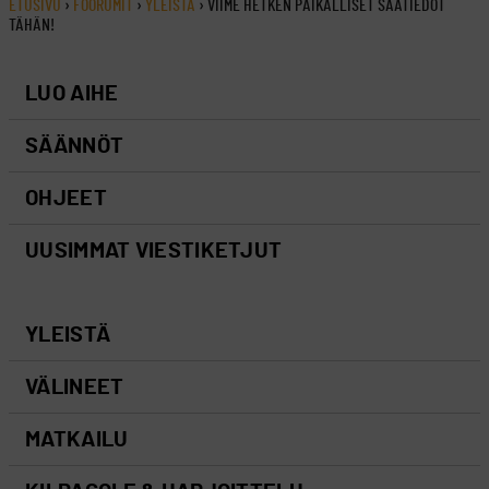
ETUSIVU
›
FOORUMIT
›
YLEISTÄ
›
VIIME HETKEN PAIKALLISET SÄÄTIEDOT
TÄHÄN!
LUO AIHE
SÄÄNNÖT
OHJEET
UUSIMMAT VIESTIKETJUT
YLEISTÄ
VÄLINEET
MATKAILU