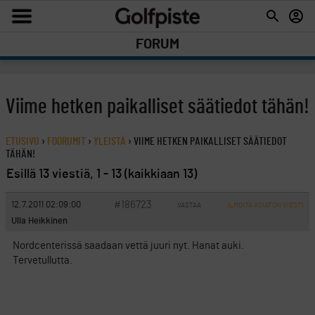
FORUM
Viime hetken paikalliset säätiedot tähän!
ETUSIVU
›
FOORUMIT
›
YLEISTÄ
›
VIIME HETKEN PAIKALLISET SÄÄTIEDOT
TÄHÄN!
Esillä 13 viestiä, 1 - 13 (kaikkiaan 13)
#186723
12.7.2011 02:09:00
VASTAA
ILMOITA ASIATON VIESTI
Ulla Heikkinen
Nordcenterissä saadaan vettä juuri nyt. Hanat auki.
Tervetullutta.