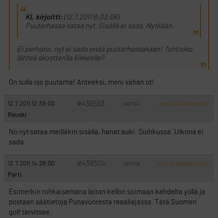
KL kirjoitti:
(12.7.2011 8:33:08)
Puutarhassa sataa nyt. Sisällä ei sada. Nytkään.
Ei perhana, nyt ei sada enää puutarhassakaan! Tohtisiko
lähteä skootterilla liikkeelle?
On sulla iso puutarha! Anteeksi, meni vähän ot!
#438503
12.7.2011 12:39:00
VASTAA
ILMOITA ASIATON VIESTI
Rauski
No nyt sataa meilläkin sisällä, hanat auki. Suihkussa. Ulkona ei
sada.
#438504
12.7.2011 14:28:00
VASTAA
ILMOITA ASIATON VIESTI
Parti
Esimerkin rohkaisemana laitan kellon soimaan kahdelta yöllä ja
postaan säätietoja Punavuoresta reaaliajassa. Tätä Suomen
golf tarvitsee.