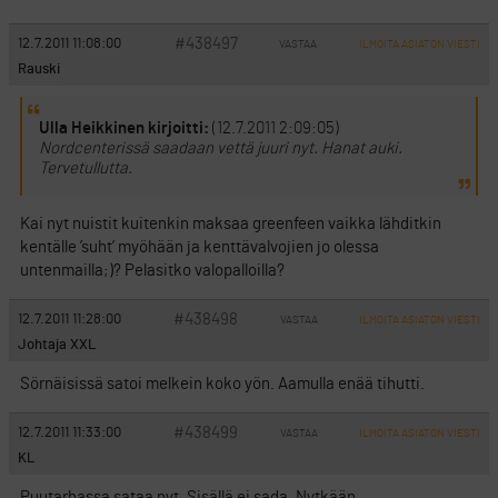
#438497
12.7.2011 11:08:00
VASTAA
ILMOITA ASIATON VIESTI
Rauski
Ulla Heikkinen kirjoitti:
(12.7.2011 2:09:05)
Nordcenterissä saadaan vettä juuri nyt. Hanat auki.
Tervetullutta.
Kai nyt nuistit kuitenkin maksaa greenfeen vaikka lähditkin
kentälle ’suht’ myöhään ja kenttävalvojien jo olessa
untenmailla;)? Pelasitko valopalloilla?
#438498
12.7.2011 11:28:00
VASTAA
ILMOITA ASIATON VIESTI
Johtaja XXL
Sörnäisissä satoi melkein koko yön. Aamulla enää tihutti.
#438499
12.7.2011 11:33:00
VASTAA
ILMOITA ASIATON VIESTI
KL
Puutarhassa sataa nyt. Sisällä ei sada. Nytkään.