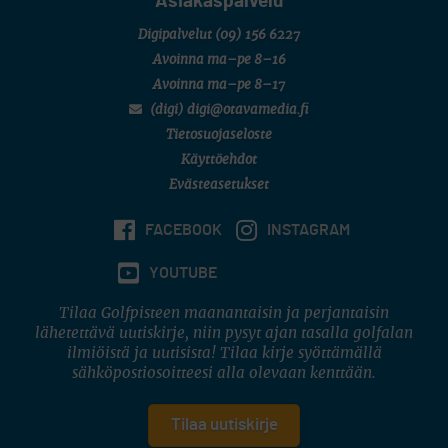
Asiakaspalvelu
Digipalvelut
(09) 156 6227
Avoinna ma–pe 8–16
Avoinna ma–pe 8–17
(digi) digi@otavamedia.fi
Tietosuojaseloste
Käyttöehdot
Evästeasetukset
FACEBOOK
INSTAGRAM
YOUTUBE
Tilaa Golfpisteen maanantaisin ja perjantaisin
lähetettävä uutiskirje, niin pysyt ajan tasalla golfalan
ilmiöistä ja uutisista! Tilaa kirje syöttämällä
sähköpostiosoitteesi alla olevaan kenttään.
Tilaa uutiskirje