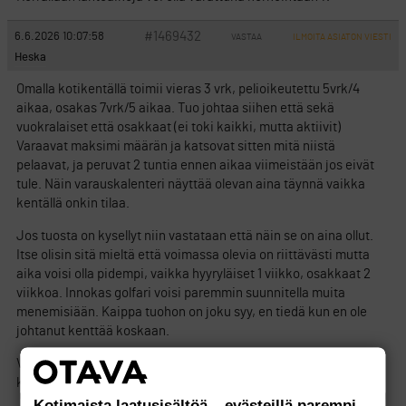
#1469432
6.6.2026 10:07:58
VASTAA
ILMOITA ASIATON VIESTI
Heska
Omalla kotikentällä toimii vieras 3 vrk, pelioikeutettu 5vrk/4
aikaa, osakas 7vrk/5 aikaa. Tuo johtaa siihen että sekä
vuokralaiset että osakkaat (ei toki kaikki, mutta aktiivit)
Varaavat maksimi määrän ja katsovat sitten mitä niistä
pelaavat, ja peruvat 2 tuntia ennen aikaa viimeistään jos eivät
tule. Näin varauskalenteri näyttää olevan aina täynnä vaikka
kentällä onkin tilaa.
Jos tuosta on kysellyt niin vastataan että näin se on aina ollut.
Itse olisin sitä mieltä että voimassa olevia on riittävästi mutta
aika voisi olla pidempi, vaikka hyyryläiset 1 viikko, osakkaat 2
viikkoa. Innokas golfari voisi paremmin suunnitella muita
menemisiään. Kaippa tuohon on joku syy, en tiedä kun en ole
johtanut kenttää koskaan.
Vähän eri asia, aloitus kuulostaa virheeltä. Erilaisia tapoja eri
kentillä on, joissain vieras pääsee varaamaan illalla klo 20.
Kotimaista laatusisältöä – evästeillä parempi