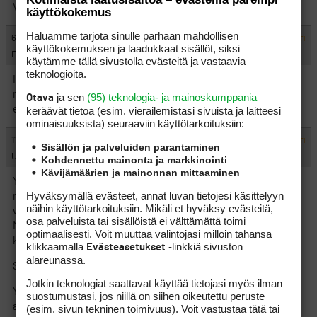
Voisihan tuosta kuulla ihan mielenkiinnosta mikä on selitys.
käyttökokemus
Haluamme tarjota sinulle parhaan mahdollisen
#1469435
6.6.2026 13:50:33
VASTAA
ILMOITA ASIATON VIESTI
käyttökokemuksen ja laadukkaat sisällöt, siksi
Finnwin
käytämme tällä sivustolla evästeitä ja vastaavia
teknologioita.
Heska: Mene toimarin luo ja kysy. Mikäli asiaan ei tule selvyyttä,
niin 2vko ennen seuraavaa yhtiökokousta pyydät kirjallisesti,
ja sen
(95) teknologia- ja mainoskumppania
Otava
että haluat asian kokouksen työjärjestykseen.
keräävät tietoa (esim. vierailemis­tasi sivuista ja laitteesi
ominaisuuk­sista) seuraaviin käyttötarkoituksiin:
#1471309
17.7.2026 14:00:40
VASTAA
ILMOITA ASIATON VIESTI
Sisällön ja palveluiden parantaminen
Uno
Kohdennettu mainonta ja markkinointi
Kävijämäärien ja mainonnan mittaaminen
Yleisesti olisi parasta, että yhtäaikaisten varauksien määriä
Hyväksymällä evästeet, annat luvan tietojesi käsittelyyn
rajoitettaisiin esim. kahteen tai kolmeen, mutta mahdollisuus
näihin käyttötarkoituksiin. Mikäli et hyväksy evästeitä,
varata pidemmälle säilytettäisiin osakkailla, pelioikeutetuilla.
osa palveluista tai sisällöistä ei välttämättä toimi
Muutos koskisi ensisijaisesti henkilöitä, jotka pelaavat samaa
optimaalisesti. Voit muuttaa valintojasi milloin tahansa
kenttää 50-100 kierrosta per kausi.
klikkaamalla
-linkkiä sivuston
Evästeasetukset
alareunassa.
Samalla voidaan vapauttaa samana päivänä vapautuvia lähtöjä.
Jotkin teknologiat saattavat käyttää tietojasi myös ilman
Yleisesti greenfeed pelaaminen on lisääntynyt ja pelilipuilla tai
suostumustasi, jos niillä on siihen oikeutettu peruste
alennetut lipuilla pelaaminen ovat merkittävästi vähentynyt
(esim. sivun tekninen toimivuus). Voit vastustaa tätä tai