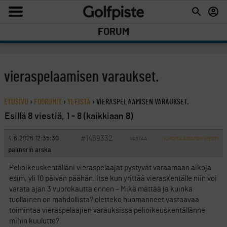
FORUM
vieraspelaamisen varaukset.
ETUSIVU
›
FOORUMIT
›
YLEISTÄ
›
VIERASPELAAMISEN VARAUKSET.
Esillä 8 viestiä, 1 - 8 (kaikkiaan 8)
#1469332
4.6.2026 12:35:30
VASTAA
ILMOITA ASIATON VIESTI
palmerin arska
Pelioikeuskentälläni vieraspelaajat pystyvät varaamaan aikoja
esim, yli 10 päivän päähän. Itse kun yrittää vieraskentälle niin voi
varata ajan 3 vuorokautta ennen – Mikä mättää ja kuinka
tuollainen on mahdollista? oletteko huomanneet vastaavaa
toimintaa vieraspelaajien varauksissa pelioikeuskentällänne
mihin kuulutte?