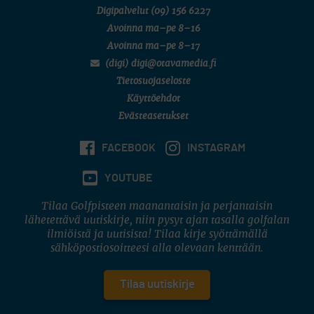
Digipalvelut
(09) 156 6227
Avoinna ma–pe 8–16
Avoinna ma–pe 8–17
(digi) digi@otavamedia.fi
Tietosuojaseloste
Käyttöehdot
Evästeasetukset
FACEBOOK
INSTAGRAM
YOUTUBE
Tilaa Golfpisteen maanantaisin ja perjantaisin
lähetettävä uutiskirje, niin pysyt ajan tasalla golfalan
ilmiöistä ja uutisista! Tilaa kirje syöttämällä
sähköpostiosoitteesi alla olevaan kenttään.
Tilaa uutiskirje