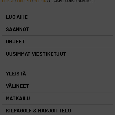
ETUSIVU
›
FOORUMIT
›
YLEISTÄ
›
VIERASPELAAMISEN VARAUKSET.
LUO AIHE
SÄÄNNÖT
OHJEET
UUSIMMAT VIESTIKETJUT
YLEISTÄ
VÄLINEET
MATKAILU
KILPAGOLF & HARJOITTELU