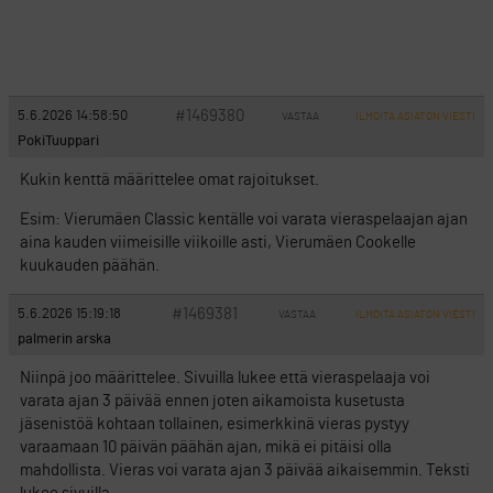
#1469380
5.6.2026 14:58:50
VASTAA
ILMOITA ASIATON VIESTI
PokiTuuppari
Kukin kenttä määrittelee omat rajoitukset.
Esim: Vierumäen Classic kentälle voi varata vieraspelaajan ajan
aina kauden viimeisille viikoille asti, Vierumäen Cookelle
kuukauden päähän.
#1469381
5.6.2026 15:19:18
VASTAA
ILMOITA ASIATON VIESTI
palmerin arska
Niinpä joo määrittelee. Sivuilla lukee että vieraspelaaja voi
varata ajan 3 päivää ennen joten aikamoista kusetusta
jäsenistöä kohtaan tollainen, esimerkkinä vieras pystyy
varaamaan 10 päivän päähän ajan, mikä ei pitäisi olla
mahdollista. Vieras voi varata ajan 3 päivää aikaisemmin. Teksti