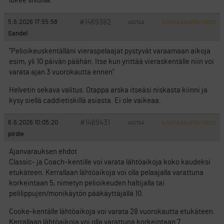
lukee sivuilla.
#1469382
5.6.2026 17:55:58
VASTAA
ILMOITA ASIATON VIESTI
Sandel
”Pelioikeuskentälläni vieraspelaajat pystyvät varaamaan aikoja
esim, yli 10 päivän päähän. Itse kun yrittää vieraskentälle niin voi
varata ajan 3 vuorokautta ennen”
Helvetin sekava valitus. Otappa arska itseäsi niskasta kiinni ja
kysy siellä caddietiskillä asiasta. Ei ole vaikeaa.
#1469431
6.6.2026 10:05:20
VASTAA
ILMOITA ASIATON VIESTI
pirdie
Ajanvarauksen ehdot
Classic- ja Coach–kentille voi varata lähtöaikoja koko kaudeksi
etukäteen. Kerrallaan lähtöaikoja voi olla pelaajalla varattuna
korkeintaan 5, nimetyn pelioikeuden haltijalla tai
pelilippujen/monikäytön pääkäyttäjällä 10.
Cooke-kentälle lähtöaikoja voi varata 28 vuorokautta etukäteen.
Kerrallaan lähtöaikoja voi olla varattuna korkeintaan 7.