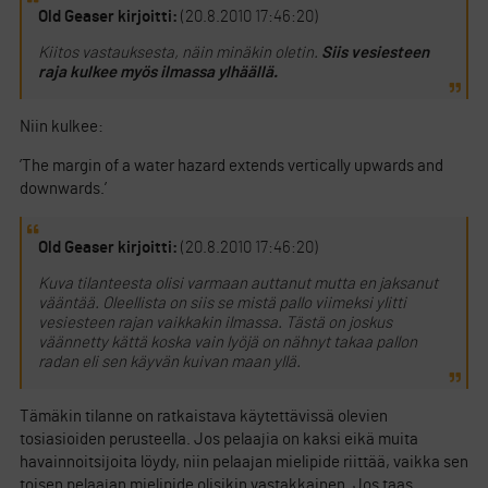
Old Geaser kirjoitti:
(20.8.2010 17:46:20)
Kiitos vastauksesta, näin minäkin oletin.
Siis vesiesteen
raja kulkee myös ilmassa ylhäällä.
Niin kulkee:
’The margin of a water hazard extends vertically upwards and
downwards.’
Old Geaser kirjoitti:
(20.8.2010 17:46:20)
Kuva tilanteesta olisi varmaan auttanut mutta en jaksanut
vääntää. Oleellista on siis se mistä pallo viimeksi ylitti
vesiesteen rajan vaikkakin ilmassa. Tästä on joskus
väännetty kättä koska vain lyöjä on nähnyt takaa pallon
radan eli sen käyvän kuivan maan yllä.
Tämäkin tilanne on ratkaistava käytettävissä olevien
tosiasioiden perusteella. Jos pelaajia on kaksi eikä muita
havainnoitsijoita löydy, niin pelaajan mielipide riittää, vaikka sen
toisen pelaajan mielipide olisikin vastakkainen. Jos taas