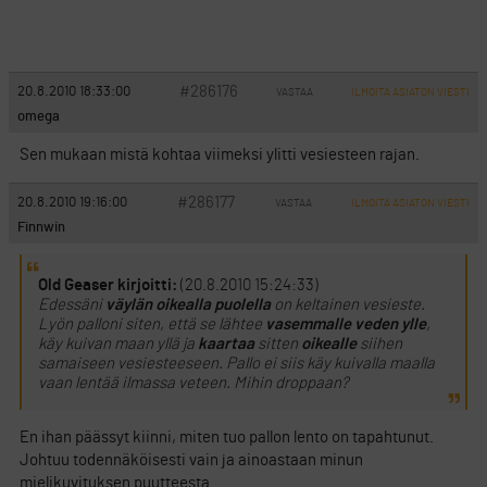
#286176
20.8.2010 18:33:00
VASTAA
ILMOITA ASIATON VIESTI
omega
Sen mukaan mistä kohtaa viimeksi ylitti vesiesteen rajan.
#286177
20.8.2010 19:16:00
VASTAA
ILMOITA ASIATON VIESTI
Finnwin
Old Geaser kirjoitti:
(20.8.2010 15:24:33)
Edessäni
väylän oikealla puolella
on keltainen vesieste.
Lyön palloni siten, että se lähtee
vasemmalle veden ylle
,
käy kuivan maan yllä ja
kaartaa
sitten
oikealle
siihen
samaiseen vesiesteeseen. Pallo ei siis käy kuivalla maalla
vaan lentää ilmassa veteen. Mihin droppaan?
En ihan päässyt kiinni, miten tuo pallon lento on tapahtunut.
Johtuu todennäköisesti vain ja ainoastaan minun
mielikuvituksen puutteesta.