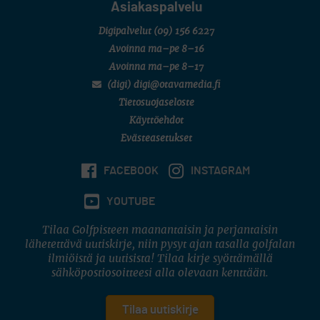
Asiakaspalvelu
Digipalvelut
(09) 156 6227
Avoinna ma–pe 8–16
Avoinna ma–pe 8–17
(digi) digi@otavamedia.fi
Tietosuojaseloste
Käyttöehdot
Evästeasetukset
FACEBOOK
INSTAGRAM
YOUTUBE
Tilaa Golfpisteen maanantaisin ja perjantaisin
lähetettävä uutiskirje, niin pysyt ajan tasalla golfalan
ilmiöistä ja uutisista! Tilaa kirje syöttämällä
sähköpostiosoitteesi alla olevaan kenttään.
Tilaa uutiskirje