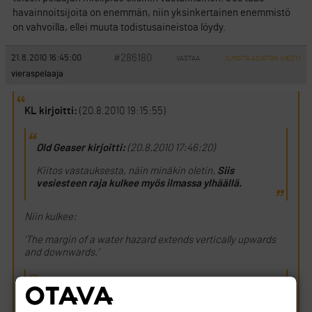
havainnoitsijoita on enemmän, niin yksinkertainen enemmistö
on vahvoilla, ellei muuta todistusaineistoa löydy.
#286180
21.8.2010 16:45:00
VASTAA
ILMOITA ASIATON VIESTI
vieraspelaaja
KL kirjoitti:
(20.8.2010 19:15:55)
Old Geaser kirjoitti:
(20.8.2010 17:46:20)
Kiitos vastauksesta, näin minäkin oletin.
Siis
vesiesteen raja kulkee myös ilmassa ylhäällä.
Niin kulkee:
’The margin of a water hazard extends vertically upwards
and downwards.’
Old Geaser kirjoitti:
(20.8.2010 17:46:20)