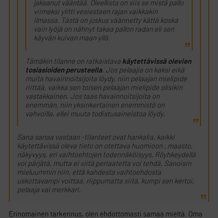
jaksanut vääntää. Oleellista on siis se mistä pallo
viimeksi ylitti vesiesteen rajan vaikkakin
ilmassa. Tästä on joskus väännetty kättä koska
vain lyöjä on nähnyt takaa pallon radan eli sen
käyvän kuivan maan yllä.
Tämäkin tilanne on ratkaistava
käytettävissä olevien
tosiasioiden perusteella
. Jos pelaajia on kaksi eikä
muita havainnoitsijoita löydy, niin pelaajan mielipide
riittää, vaikka sen toisen pelaajan mielipide olisikin
vastakkainen. Jos taas havainnoitsijoita on
enemmän, niin yksinkertainen enemmistö on
vahvoilla, ellei muuta todistusaineistoa löydy.
Sana sanaa vastaan -tilanteet ovat hankalia, kaikki
käytettävissä oleva tieto on otettava huomioon , maasto,
näkyvyys, eri vaihtoehtojen todennäköisyys. Röyhkeydellä
voi pärjätä, mutta ei siitä periaatetta voi tehdä. Sanoisin
mieluummin niin, että kahdesta vaihtoehdosta
uskottavampi voittaa, riippumatta siitä, kumpi sen kertoi,
pelaaja vai merkkari.
Erinomainen tarkennus, olen ehdottomasti samaa mieltä. Oma