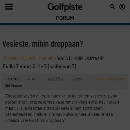
FORUM
Vesieste, mihin droppaan?
ETUSIVU
›
FOORUMIT
›
SÄÄNNÖT
›
VESIESTE, MIHIN DROPPAAN?
Esillä 7 viestiä, 1 - 7 (kaikkiaan 7)
#180764
20.8.2010 15:24:00
VASTAA
ILMOITA ASIATON VIESTI
Old Geaser
Edessäni väylän oikealla puolella on keltainen vesieste. Lyön
palloni siten, että se lähtee vasemmalle veden ylle, käy kuivan
maan yllä ja kaartaa sitten oikealle siihen samaiseen
vesiesteeseen. Pallo ei siis käy kuivalla maalla vaan lentää
ilmassa veteen. Mihin droppaan?