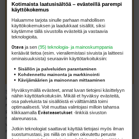
Kuva tilanteesta olisi varmaan auttanut mutta en
Kotimaista laatusisältöä – evästeillä parempi
jaksanut vääntää. Oleellista on siis se mistä pallo
käyttökokemus
viimeksi ylitti vesiesteen rajan vaikkakin ilmassa.
Tästä on joskus väännetty kättä koska vain lyöjä on
Haluamme tarjota sinulle parhaan mahdollisen
nähnyt takaa pallon radan eli sen käyvän kuivan maan
käyttökokemuksen ja laadukkaat sisällöt, siksi
yllä.
käytämme tällä sivustolla evästeitä ja vastaavia
teknologioita.
Tämäkin tilanne on ratkaistava käytettävissä olevien
ja sen
(95) teknologia- ja mainoskumppania
Otava
tosiasioiden perusteella. Jos pelaajia on kaksi eikä muita
keräävät tietoa (esim. vierailemis­tasi sivuista ja laitteesi
havainnoitsijoita löydy, niin pelaajan mielipide riittää,
ominaisuuk­sista) seuraaviin käyttötarkoituksiin:
vaikka sen toisen pelaajan mielipide olisikin vastakkainen.
Jos taas havainnoitsijoita on enemmän, niin
Sisällön ja palveluiden parantaminen
yksinkertainen enemmistö on vahvoilla, ellei muuta
Kohdennettu mainonta ja markkinointi
todistusaineistoa löydy.
Kävijämäärien ja mainonnan mittaaminen
Hyväksymällä evästeet, annat luvan tietojesi käsittelyyn
Sana sanaa vastaan -tilanteet ovat hankalia, kaikki
näihin käyttötarkoituksiin. Mikäli et hyväksy evästeitä,
käytettävissä oleva tieto on otettava huomioon , maasto,
osa palveluista tai sisällöistä ei välttämättä toimi
näkyvyys, eri vaihtoehtoja todennäköisyys. Röyhkeydellä voi
optimaalisesti. Voit muuttaa valintojasi milloin tahansa
pärjätä, mutta ei siitä periaatetta voi tehdä. Sanoisin
klikkaamalla
-linkkiä sivuston
Evästeasetukset
alareunassa.
mieluummin niin, että kahdesta vaihtoehdosta uskottavampi
voittaa, riippumatta siitä, kumpi sen kertoi, pelaaja vai
Jotkin teknologiat saattavat käyttää tietojasi myös ilman
merkkari.
suostumustasi, jos niillä on siihen oikeutettu peruste