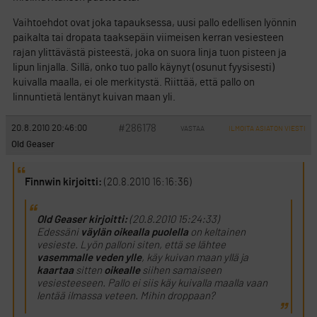
Vaihtoehdot ovat joka tapauksessa, uusi pallo edellisen lyönnin
paikalta tai dropata taaksepäin viimeisen kerran vesiesteen
rajan ylittävästä pisteestä, joka on suora linja tuon pisteen ja
lipun linjalla. Sillä, onko tuo pallo käynyt (osunut fyysisesti)
kuivalla maalla, ei ole merkitystä. Riittää, että pallo on
linnuntietä lentänyt kuivan maan yli.
#286178
20.8.2010 20:46:00
VASTAA
ILMOITA ASIATON VIESTI
Old Geaser
Finnwin kirjoitti:
(20.8.2010 16:16:36)
Old Geaser kirjoitti:
(20.8.2010 15:24:33)
Edessäni
väylän oikealla puolella
on keltainen
vesieste. Lyön palloni siten, että se lähtee
vasemmalle veden ylle
, käy kuivan maan yllä ja
kaartaa
sitten
oikealle
siihen samaiseen
vesiesteeseen. Pallo ei siis käy kuivalla maalla vaan
lentää ilmassa veteen. Mihin droppaan?