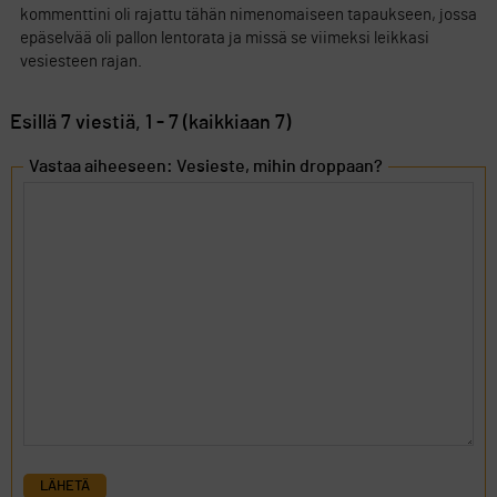
kommenttini oli rajattu tähän nimenomaiseen tapaukseen, jossa
epäselvää oli pallon lentorata ja missä se viimeksi leikkasi
vesiesteen rajan.
Esillä 7 viestiä, 1 - 7 (kaikkiaan 7)
Vastaa aiheeseen: Vesieste, mihin droppaan?
LÄHETÄ