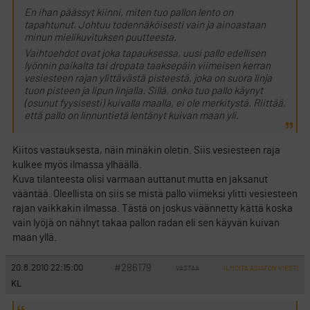
En ihan päässyt kiinni, miten tuo pallon lento on
tapahtunut. Johtuu todennäköisesti vain ja ainoastaan
minun mielikuvituksen puutteesta.
Vaihtoehdot ovat joka tapauksessa, uusi pallo edellisen
lyönnin paikalta tai dropata taaksepäin viimeisen kerran
vesiesteen rajan ylittävästä pisteestä, joka on suora linja
tuon pisteen ja lipun linjalla. Sillä, onko tuo pallo käynyt
(osunut fyysisesti) kuivalla maalla, ei ole merkitystä. Riittää,
että pallo on linnuntietä lentänyt kuivan maan yli.
Kiitos vastauksesta, näin minäkin oletin. Siis vesiesteen raja
kulkee myös ilmassa ylhäällä.
Kuva tilanteesta olisi varmaan auttanut mutta en jaksanut
vääntää. Oleellista on siis se mistä pallo viimeksi ylitti vesiesteen
rajan vaikkakin ilmassa. Tästä on joskus väännetty kättä koska
vain lyöjä on nähnyt takaa pallon radan eli sen käyvän kuivan
maan yllä.
#286179
20.8.2010 22:15:00
VASTAA
ILMOITA ASIATON VIESTI
KL