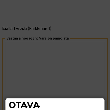
Esillä 1 viesti (kaikkiaan 1)
Vastaa aiheeseen: Varsien painoista
LÄHETÄ