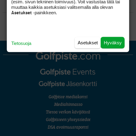
(esim. sivun tekninen toimivuus). Voit vastustaa tätä tai
KILPAGOLF & HARJOITTELU
muuttaa kaikkia asetuksiasi valitsemalla alla olevan
-painikkeen.
Asetukset
SÄÄNNÖT
Asetukset
Hyväksy
Tietosuoja
Golfpiste mediakortti
Mediahinnasto
Tietoa verkon kävijöistä
Golfpisteen yhteystiedot
DSA avoimuusraportti