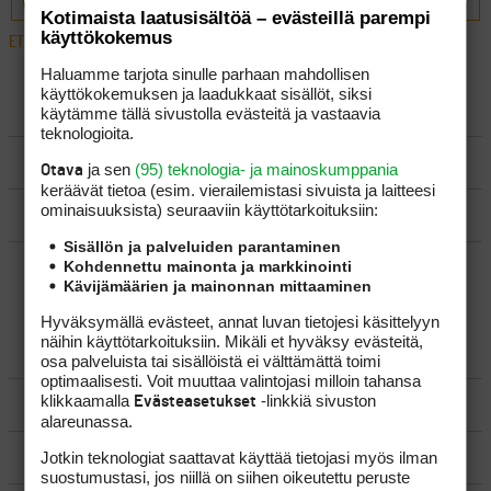
Kotimaista laatusisältöä – evästeillä parempi
käyttökokemus
ETUSIVU
›
FOORUMIT
›
VÄLINEET
›
VARSIEN PAINOISTA
Haluamme tarjota sinulle parhaan mahdollisen
käyttökokemuksen ja laadukkaat sisällöt, siksi
LUO AIHE
käytämme tällä sivustolla evästeitä ja vastaavia
teknologioita.
SÄÄNNÖT
ja sen
(95) teknologia- ja mainoskumppania
Otava
keräävät tietoa (esim. vierailemis­tasi sivuista ja laitteesi
ominaisuuk­sista) seuraaviin käyttötarkoituksiin:
OHJEET
Sisällön ja palveluiden parantaminen
Kohdennettu mainonta ja markkinointi
UUSIMMAT VIESTIKETJUT
Kävijämäärien ja mainonnan mittaaminen
Hyväksymällä evästeet, annat luvan tietojesi käsittelyyn
näihin käyttötarkoituksiin. Mikäli et hyväksy evästeitä,
YLEISTÄ
osa palveluista tai sisällöistä ei välttämättä toimi
optimaalisesti. Voit muuttaa valintojasi milloin tahansa
klikkaamalla
-linkkiä sivuston
Evästeasetukset
VÄLINEET
alareunassa.
MATKAILU
Jotkin teknologiat saattavat käyttää tietojasi myös ilman
suostumustasi, jos niillä on siihen oikeutettu peruste