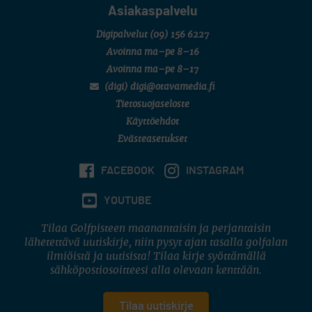
Asiakaspalvelu
Digipalvelut
(09) 156 6227
Avoinna ma–pe 8–16
Avoinna ma–pe 8–17
(digi) digi@otavamedia.fi
Tietosuojaseloste
Käyttöehdot
Evästeasetukset
FACEBOOK
INSTAGRAM
YOUTUBE
Tilaa Golfpisteen maanantaisin ja perjantaisin
lähetettävä uutiskirje, niin pysyt ajan tasalla golfalan
ilmiöistä ja uutisista! Tilaa kirje syöttämällä
sähköpostiosoitteesi alla olevaan kenttään.
Tilaa uutiskirje