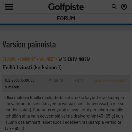
FORUM
Varsien painoista
ETUSIVU
›
FOORUMIT
›
VÄLINEET
›
VARSIEN PAINOISTA
Esillä 1 viesti (kaikkiaan 1)
#416641
11.2.2006 15:08:00
VASTAA
ILMOITA ASIATON VIESTI
Nimetön
Olisi mukava kuulla mielipiteitä siitä miksi käytätte raskaampia
tai vaihtoehtoisesti kevyempi varsia esim. draiverissa (ja miksei
raudoissakin). Suuntaus näyttää olevan, että perusharrastajille
tehdään aina vain kevyempiä varsia draivereihin (45- 65 g) kun
suurin osa ammattilaiset suosii edelleen raskaampia versioita
(75 – 95 g)