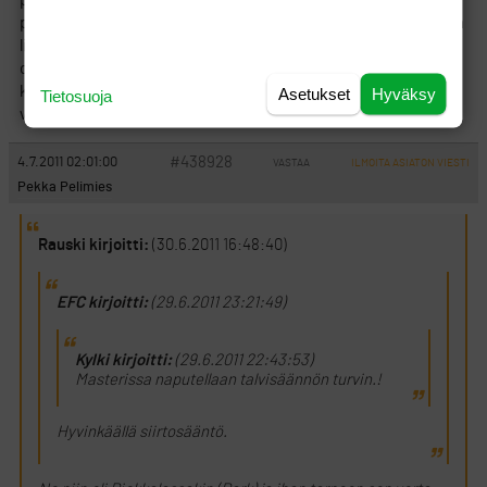
pysähtyy kuin seinään alle 10 metriä kovaa ruskeaa aluetta josta
pallo ottaa hitonmoisen pompun ja päätyy noin 15 metrin päähän
lipusta greenille. Tohonkin tultiin r5:lla, kun oli myötistä. No
onneksi kuitenkin par hyvän putin ansiosta vaikka alamäkeä
koko matka olikin. Onhan se kaikille tietty sama, mutta jotenkin
Asetukset
Hyväksy
Tietosuoja
vaan alkaa tuollaiset harmittamaan jonkun puolesta.
#438928
4.7.2011 02:01:00
VASTAA
ILMOITA ASIATON VIESTI
Pekka Pelimies
Rauski kirjoitti:
(30.6.2011 16:48:40)
EFC kirjoitti:
(29.6.2011 23:21:49)
Kylki kirjoitti:
(29.6.2011 22:43:53)
Masterissa naputellaan talvisäännön turvin.!
Hyvinkäällä siirtosääntö.