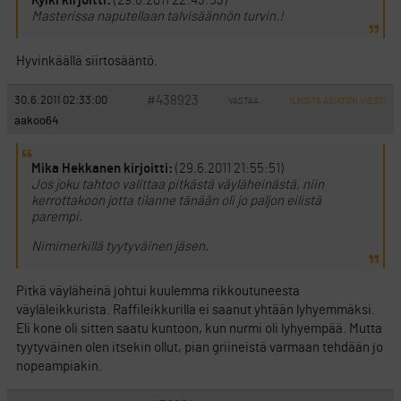
Kylki kirjoitti:
(29.6.2011 22:43:53)
Masterissa naputellaan talvisäännön turvin.!
Hyvinkäällä siirtosääntö.
#438923
30.6.2011 02:33:00
VASTAA
ILMOITA ASIATON VIESTI
aakoo64
Mika Hekkanen kirjoitti:
(29.6.2011 21:55:51)
Jos joku tahtoo valittaa pitkästä väyläheinästä, niin
kerrottakoon jotta tilanne tänään oli jo paljon eilistä
parempi.
Nimimerkillä tyytyväinen jäsen.
Pitkä väyläheinä johtui kuulemma rikkoutuneesta
väyläleikkurista. Raffileikkurilla ei saanut yhtään lyhyemmäksi.
Eli kone oli sitten saatu kuntoon, kun nurmi oli lyhyempää. Mutta
tyytyväinen olen itsekin ollut, pian griineistä varmaan tehdään jo
nopeampiakin.