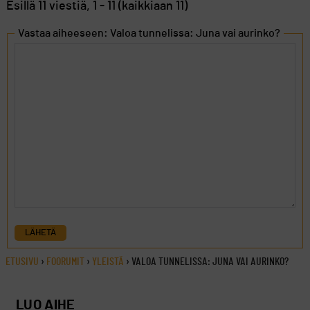
Esillä 11 viestiä, 1 - 11 (kaikkiaan 11)
Vastaa aiheeseen: Valoa tunnelissa: Juna vai aurinko?
LÄHETÄ
ETUSIVU
›
FOORUMIT
›
YLEISTÄ
›
VALOA TUNNELISSA: JUNA VAI AURINKO?
LUO AIHE