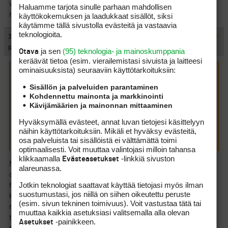
varmaankaan mee kauaakaan kun on vallan erinomainen koska
Haluamme tarjota sinulle parhaan mahdollisen
meitin kenttämesu on sevverta hyvä jätkä.
käyttökokemuksen ja laadukkaat sisällöt, siksi
käytämme tällä sivustolla evästeitä ja vastaavia
teknologioita.
#438927
30.6.2011 19:48:00
VASTAA
ILMOITA ASIATON VIESTI
Rauski
ja sen
(95) teknologia- ja mainoskumppania
Otava
keräävät tietoa (esim. vierailemis­tasi sivuista ja laitteesi
ominaisuuk­sista) seuraaviin käyttötarkoituksiin:
EFC kirjoitti:
(29.6.2011 23:21:49)
Sisällön ja palveluiden parantaminen
Kohdennettu mainonta ja markkinointi
Kylki kirjoitti:
(29.6.2011 22:43:53)
Kävijämäärien ja mainonnan mittaaminen
Masterissa naputellaan talvisäännön turvin.!
Hyväksymällä evästeet, annat luvan tietojesi käsittelyyn
näihin käyttötarkoituksiin. Mikäli et hyväksy evästeitä,
Hyvinkäällä siirtosääntö.
osa palveluista tai sisällöistä ei välttämättä toimi
optimaalisesti. Voit muuttaa valintojasi milloin tahansa
klikkaamalla
-linkkiä sivuston
Evästeasetukset
No niin oli Pickkalassakin (Park) ja ihan tarpeen sen verta kaljua
alareunassa.
oli vielä paikkapaikoin väylillä. Greenit nyt oli kuitenkin aika
Jotkin teknologiat saattavat käyttää tietojasi myös ilman
hyvät ja suht nopsat. Mutta millionkohan oikeasti aletaan
suostumustasi, jos niillä on siihen oikeutettu peruste
kiinnittämään huomiota tuohon greenin edustan kuntoon. Jos
(esim. sivun tekninen toimivuus). Voit vastustaa tätä tai
nyt puhutaan vaikka noin 200 metrisestä par3:sta jossa lippu
muuttaa kaikkia asetuksiasi valitsemalla alla olevan
taisi olla 4 m etureunasta. 10-20 metriä ennen greeniä pallo
-painikkeen.
Asetukset