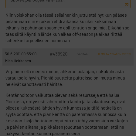
suurempia ongelmia ei olisi.
Niin voiskohan olla tässä sellainenkin juttu että nyt kun pääsee
pelaamaan niin ei oikein ehdi aikansa kuluksi keksimään …
eikun siis pohtimaan suomen golfkenttien ongelmia. Eiköhän se
taas siitä käyntiin lähde kun alkaa off-season ja aikaa riittää
siihenkin tarpeelliseen hommaan.
#438920
30.6.2011 00:55:00
VASTAA
ILMOITA ASIATON VIESTI
Mika Hekkanen
Virpiniemellä menee minun, ahkeran pelaajan, näkökulmasta
varauksella hyvin. Pieniä puutteita puitteissa on, mutta minua
ne eivät sanottavasti häiritse.
Kentänhoitoon vaikuttaa olevan sekä resursseja että halua.
Moni asia, erityisesti viheriöitten kunto ja tasalaatuisuus, ovat
olleet alkukesästä lähtien hyvin kunnossa ja tällä hetkellä on
syytä odottaa, että pian kenttä on paremmassa kunnossa kuin
koskaan. Isoja hoitotoimenpiteitä on tehty viimeisten viikkojen
ja päivien aikana ja pikkaisen joudutaan odottamaan, että ne
näkyvät kentän kunnon paranemisena.