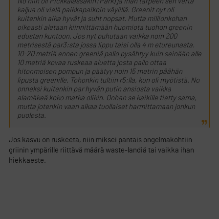
No niin oli Pickkalassakin (Park) ja ihan tarpeen sen verta
kaljua oli vielä paikkapaikoin väylillä. Greenit nyt oli
kuitenkin aika hyvät ja suht nopsat. Mutta millionkohan
oikeasti aletaan kiinnittämään huomiota tuohon greenin
edustan kuntoon. Jos nyt puhutaan vaikka noin 200
metrisestä par3:sta jossa lippu taisi olla 4 m etureunasta.
10-20 metriä ennen greeniä pallo pysähtyy kuin seinään alle
10 metriä kovaa ruskeaa aluetta josta pallo ottaa
hitonmoisen pompun ja päätyy noin 15 metrin päähän
lipusta greenille. Tohonkin tultiin r5:lla, kun oli myötistä. No
onneksi kuitenkin par hyvän putin ansiosta vaikka
alamäkeä koko matka olikin. Onhan se kaikille tietty sama,
mutta jotenkin vaan alkaa tuollaiset harmittamaan jonkun
puolesta.
Jos kasvu on ruskeeta, niin miksei pantais ongelmakohtiin
griinin ympärille riittävä määrä waste-landiä tai vaikka ihan
hiekkaeste.