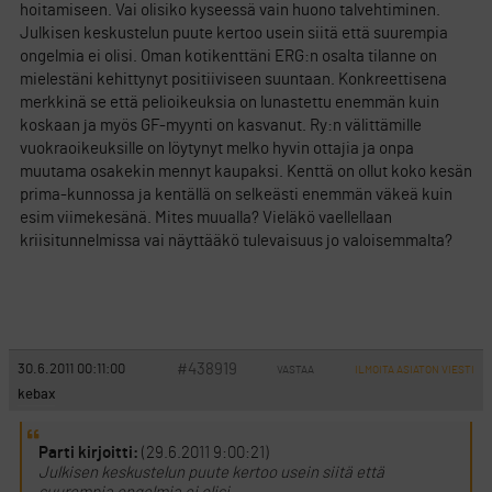
hoitamiseen. Vai olisiko kyseessä vain huono talvehtiminen.
Julkisen keskustelun puute kertoo usein siitä että suurempia
ongelmia ei olisi. Oman kotikenttäni ERG:n osalta tilanne on
mielestäni kehittynyt positiiviseen suuntaan. Konkreettisena
merkkinä se että pelioikeuksia on lunastettu enemmän kuin
koskaan ja myös GF-myynti on kasvanut. Ry:n välittämille
vuokraoikeuksille on löytynyt melko hyvin ottajia ja onpa
muutama osakekin mennyt kaupaksi. Kenttä on ollut koko kesän
prima-kunnossa ja kentällä on selkeästi enemmän väkeä kuin
esim viimekesänä. Mites muualla? Vieläkö vaellellaan
kriisitunnelmissa vai näyttääkö tulevaisuus jo valoisemmalta?
#438919
30.6.2011 00:11:00
VASTAA
ILMOITA ASIATON VIESTI
kebax
Parti kirjoitti:
(29.6.2011 9:00:21)
Julkisen keskustelun puute kertoo usein siitä että