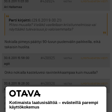
#438924
30.6.2011 11:03:00
VASTAA
ILMOITA ASIATON VIESTI
Ari Hallamaa
Parti kirjoitti:
(29.6.2011 9:00:21)
Mites muualla? Vieläkö vaellellaan kriisitunnelmissa vai
näyttääkö tulevaisuus jo valoisemmalta?
Nokialla pimeys päättyi 90-luvun puolenvälin paikkeilla, eikä
takaisin huolita.
#438925
30.6.2011 15:58:00
VASTAA
ILMOITA ASIATON VIESTI
agiii
Onko nokialla kasteluvesi ravinteikkaampaa kuin muualla?
#438926
30.6.2011 19:28:00
VASTAA
ILMOITA ASIATON VIESTI
kebax
Niin mitä tässä kotikenttää olen seuraillut niin alkuun ei
Kotimaista laatusisältöä – evästeillä parempi
näyttänyt kovinkaan hyvältä mutta nyt kun kautta on jonkin
käyttökokemus
matkaa vierähtänny niin paljon parempihan tuo on. Ja ei