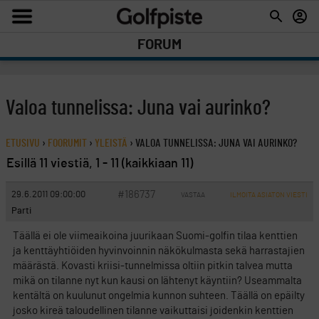
FORUM
Valoa tunnelissa: Juna vai aurinko?
ETUSIVU
›
FOORUMIT
›
YLEISTÄ
›
VALOA TUNNELISSA: JUNA VAI AURINKO?
Esillä 11 viestiä, 1 - 11 (kaikkiaan 11)
#186737
29.6.2011 09:00:00
VASTAA
ILMOITA ASIATON VIESTI
Parti
Täällä ei ole viimeaikoina juurikaan Suomi-golfin tilaa kenttien
ja kenttäyhtiöiden hyvinvoinnin näkökulmasta sekä harrastajien
määrästä. Kovasti kriisi-tunnelmissa oltiin pitkin talvea mutta
mikä on tilanne nyt kun kausi on lähtenyt käyntiin? Useammalta
kentältä on kuulunut ongelmia kunnon suhteen. Täällä on epäilty
josko kireä taloudellinen tilanne vaikuttaisi joidenkin kenttien