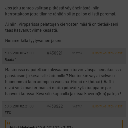
Jos joku tahtoo valittaa pitkästä väyläheinästä, niin
kerrottakoon jotta tilanne tänään oli jo paljon eilistä parempi.
Ai niin, Virpparissa pelattujen kierrosten määrä on tietääkseni
taas kasvanut viime kesästä.
Nimimerkillä tyytyväinen jäsen.
#438921
30.6.2011 01:43:00
VASTAA
ILMOITA ASIATON VIESTI
Rauta 1
Masterissa naputellaan talvisäännön turvin. Jospa heinäkuussa
päästäisiin jo kesäisille laitumille ? Muutenkin väylät selvästi
huonommat kuin aiempina vuosina. Griinit ok (hitaat). Raffit
eivät vielä masterimaiset mutta pitävät kyllä tuupparin par-
haaveet kurissa. Kiva silti käppäillä ja etsiä kaverin(kin) palloja !
#438922
30.6.2011 02:21:00
VASTAA
ILMOITA ASIATON VIESTI
EFC