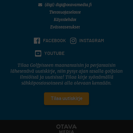
(digi) digi@otavamedia.fi
Tietosuojaseloste
Käyttöehdot
Evästeasetukset
FACEBOOK
INSTAGRAM
YOUTUBE
Tilaa Golfpisteen maanantaisin ja perjantaisin
lähetettävä uutiskirje, niin pysyt ajan tasalla golfalan
ilmiöistä ja uutisista! Tilaa kirje syöttämällä
sähköpostiosoitteesi alla olevaan kenttään.
Tilaa uutiskirje