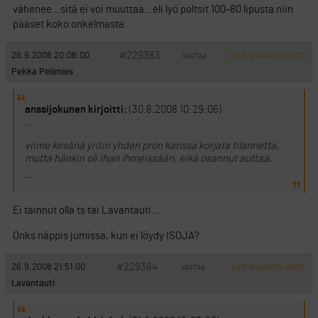
vähenee…sitä ei voi muuttaa…eli lyö poltsit 100-80 lipusta niin
pääset koko onkelmasta.
#229383
26.9.2008 20:06:00
VASTAA
ILMOITA ASIATON VIESTI
Pekka Pelimies
anssijokunen kirjoitti:
(30.8.2008 10:29:06)
…
viime kesänä yritin yhden pron kanssa korjata tilannetta,
mutta hänkin oli ihan ihmeissään, eikä osannut auttaa.
…
Ei tainnut olla ts tai Lavantauti…
Onks näppis jumissa, kun ei löydy ISOJA?
#229384
26.9.2008 21:51:00
VASTAA
ILMOITA ASIATON VIESTI
Lavantauti