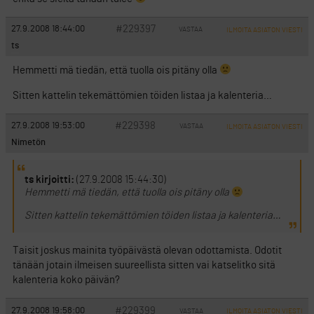
#229397
27.9.2008 18:44:00
VASTAA
ILMOITA ASIATON VIESTI
ts
Hemmetti mä tiedän, että tuolla ois pitäny olla
Sitten kattelin tekemättömien töiden listaa ja kalenteria…
#229398
27.9.2008 19:53:00
VASTAA
ILMOITA ASIATON VIESTI
Nimetön
ts kirjoitti:
(27.9.2008 15:44:30)
Hemmetti mä tiedän, että tuolla ois pitäny olla
Sitten kattelin tekemättömien töiden listaa ja kalenteria…
Taisit joskus mainita työpäivästä olevan odottamista. Odotit
tänään jotain ilmeisen suureellista sitten vai katselitko sitä
kalenteria koko päivän?
#229399
27.9.2008 19:58:00
VASTAA
ILMOITA ASIATON VIESTI