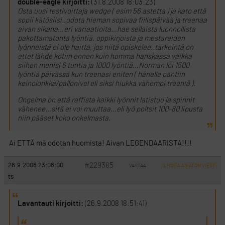
double-eagle kirjoitti:
(31.8.2008 18:03:23)
Osta uusi testivoittaja wedge ( esim 56 astetta ) ja kato että
sopii kätösiisi..odota hieman sopivaa fiilispäivää ja treenaa
aivan sikana…eri variaatioita…hae sellaista luonnollista
pakottamatonta lyöntiä. oppikirjoista ja mestareiden
lyönneistä ei ole haitta, jos niitä opiskelee..tärkeintä on
ettet lähde kotiin ennen kuin homma hanskassa vaikka
siihen menisi 6 tuntia ja 1000 lyöntiä…Norman löi 1500
lyöntiä päivässä kun treenasi eniten ( hänelle pantiin
keinolonkka/pallonivel eli siksi hiukka vähempi treeniä ).
Ongelma on että raffista kaikki lyönnit latistuu ja spinnit
vähenee…sitä ei voi muuttaa…eli lyö poltsit 100-80 lipusta
niin pääset koko onkelmasta.
Ai ETTÄ mä odotan huomista! Aivan LEGENDAARISTA!!!!
#229385
26.9.2008 23:08:00
VASTAA
ILMOITA ASIATON VIESTI
ts
Lavantauti kirjoitti:
(26.9.2008 18:51:41)