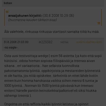
kebax
anssijokunen kirjoitti:
(30.8.2008 10:29:06)
(huomenna kauden tärkein kisa)
Älä valehtele, rinkussa rinkussa starttasit samalta tiiltä ku mää.
#229382
31.8.2008 21:03:00
VASTAA
ILMOITA ASIATON VIESTI
-no eagle-
Osta uusi testivoittaja wedge ( esim 56 astetta ) ja kato että sopii
kätösiisi..odota hieman sopivaa fiilispäivää ja treenaa aivan
sikana…eri variaatioita…hae sellaista luonnollista
pakottamatonta lyöntiä. oppikirjoista ja mestareiden lyönneistä
ei ole haitta, jos niitä opiskelee..tärkeintä on ettet lähde kotiin
ennen kuin homma hanskassa vaikka siihen menisi 6 tuntia ja
1000 lyöntiä…Norman löi 1500 lyöntiä päivässä kun treenasi
eniten ( hänelle pantiin keinolonkka/pallonivel eli siksi hiukka
vähempi treeniä ).
Ongelma on että raffista kaikki lyönnit latistuu ja spinnit