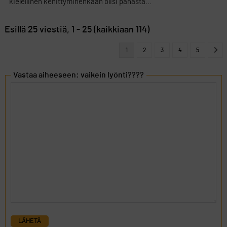
kielellinen kehittyminenkään olisi pahasta…
Esillä 25 viestiä, 1 - 25 (kaikkiaan 114)
1
2
3
4
5
Vastaa aiheeseen: vaikein lyönti????
LÄHETÄ