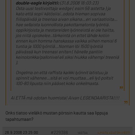
double-eagle kirjoitti:
(31.8.2008 18:03:23)
Osta uusi testivoittaja wedge ( esim 56 astetta ) ja
kato että sopii kätösiisi..odota hieman sopivaa
fiilispäivää ja treenaa aivan sikana…eri variaatioita…
hae sellaista luonnollista pakottamatonta lyöntiä.
oppikirjoista ja mestareiden lyönneistä ei ole haitta,
jos niitä opiskelee..tärkeintä on ettet lähde kotiin
ennen kuin homma hanskassa vaikka siihen menisi 6
tuntia ja 1000 lyöntiä…Norman löi 1500 lyöntiä
päivässä kun treenasi eniten ( hänelle pantiin
keinolonkka/pallonivel eli siksi hiukka vähempi treeniä
).
Ongelma on että raffista kaikki lyönnit latistuu ja
spinnit vähenee…sitä ei voi muuttaa…eli lyö poltsit
100-80 lipusta niin pääset koko onkelmasta.
Ai ETTÄ mä odotan huomista! Aivan LEGENDAARISTA!!!!
Onks tiatoo vieläkö mustan pörssin kautta saa lippuja
tapahtumaan?
#229386
26.9.2008 23:25:00
VASTAA
ILMOITA ASIATON VIESTI