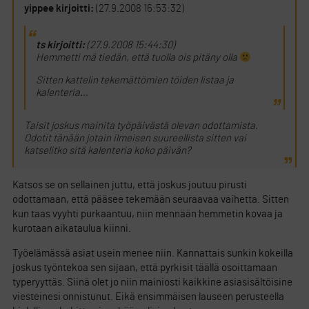
yippee kirjoitti:
(27.9.2008 16:53:32)
ts kirjoitti:
(27.9.2008 15:44:30)
Hemmetti mä tiedän, että tuolla ois pitäny olla
Sitten kattelin tekemättömien töiden listaa ja
kalenteria…
Taisit joskus mainita työpäivästä olevan odottamista.
Odotit tänään jotain ilmeisen suureellista sitten vai
katselitko sitä kalenteria koko päivän?
Katsos se on sellainen juttu, että joskus joutuu pirusti
odottamaan, että pääsee tekemään seuraavaa vaihetta. Sitten
kun taas vyyhti purkaantuu, niin mennään hemmetin kovaa ja
kurotaan aikataulua kiinni.
Työelämässä asiat usein menee niin. Kannattais sunkin kokeilla
joskus työntekoa sen sijaan, että pyrkisit täällä osoittamaan
typeryyttäs. Siinä olet jo niin mainiosti kaikkine asiasisältöisine
viesteinesi onnistunut. Eikä ensimmäisen lauseen perusteella