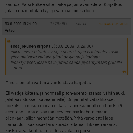
kauhoa. Varsi kulkee sitten aika paljon lavan edellä. Korjatkoon
joku muu, muitakin tyylejä varmaan on iso liuta.
#229380
30.8.2008 15:24:00
VASTAA
ILMOITA ASIATON VIESTI
Antsu
anssijokunen kirjoitti:
(30.8.2008 10:29:06)
elikkä sivuten tuota svingi / score ketjua ja lähipeliä. mulle
ylivoimaisesti vaikein lyönti on lyhyet ja korkeat
lähestymiset, jossa pallo pitäis saada pysähtymään griinille
– pitch.
Minulla on tätä varten aivan loistava harjoitus.
Eli wedge käteen, ja normaali pitch-asento (stanssi vähän auki,
jalat aavistuksen kapeammalle). Sit jännität vatsalihakset
piukaksi ja nostat mailan tiukalla rannekäännöllä tuohon klo 9
asentoon. Lapa ei saa taakseviennissä laahata maata
ollenkaan, sillon mennään metsään. Yritä varoa ettei lapa
harhaudu liikaa sisä- tai ulkoradalle tämän liikkeen aikana,
koska se vaikeuttaa toteutusta aika paljon sit.