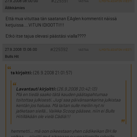
#229391
27.9.2008 08:00:00
VASTAA
ILMOITA ASIATON VIESTI
Ällikkämies
Että mua vituttaa tän saatanan EAglen kommentit näissä
ketjuissa….VITUN IDIOOTTI!!!
Etkö itse tajua olevasi päästäsi vialla????
#229392
27.9.2008 13:06:00
VASTAA
ILMOITA ASIATON VIESTI
Bulls Hit
ts kirjoitti:
(26.9.2008 21:01:57)
Lavantauti kirjoitti:
(26.9.2008 20:42:13)
Mä en tiedä saako tätä kauden päätapahtumaa
toitottaa julkisesti. Jugi saa päivänsankarina julkistaa
kentän jos haluaa. Mä laitan sulle meilin nyt ni
jatketaan siellä.. Vaikka Scoop pääsee, niin ei Bulls
Hitilläkään ole vielä Cädiä!!!
hemmetti… mä oon oikeestaan yhen cädikeikan BH:lle
velkaa…. siivitti mut aikanaan suunnattomille rahoille