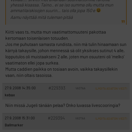
yhessä kisassa. Taino.. ei se iso summa ollu mutta mun
ammatilaiskisojen suurin… tais olla jopa 150 e
Aamu näyttää mitä tuleman pitää
Kiitti vaas ts, mutta mun vaatimattomuuteni pakottaa
kertomaan toisenlaisen totuuden.
Jos me puhutaan samasta rundista, niin mä tulin hinaamaan sun
kärryä takaysille, johon mennessä sä olit yksikses sutinut 4 alle,
lopputulos oli muistaakseni 2 alle, joten mun osuuteni oli ’melko’
vaatimaton ellei jopa surkea.
Mutta caddien paikka on tosiaan avoin, vaikka takaysillekin
vaan, niin oltais tasoissa.
#229393
27.9.2008 14:35:00
VASTAA
ILMOITA ASIATON VIESTI
kebax
Niin missä Jugeli tänään pelaa? Onko luvassa livescooringia?
#229394
27.9.2008 15:31:00
VASTAA
ILMOITA ASIATON VIESTI
Ballmarker