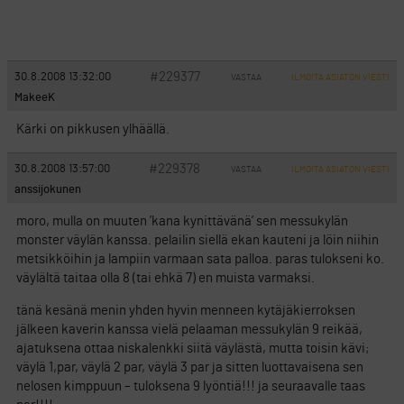
#229377
30.8.2008 13:32:00
VASTAA
ILMOITA ASIATON VIESTI
MakeeK
Kärki on pikkusen ylhäällä.
#229378
30.8.2008 13:57:00
VASTAA
ILMOITA ASIATON VIESTI
anssijokunen
moro, mulla on muuten ’kana kynittävänä’ sen messukylän
monster väylän kanssa. pelailin siellä ekan kauteni ja löin niihin
metsikköihin ja lampiin varmaan sata palloa. paras tulokseni ko.
väylältä taitaa olla 8 (tai ehkä 7) en muista varmaksi.
tänä kesänä menin yhden hyvin menneen kytäjäkierroksen
jälkeen kaverin kanssa vielä pelaaman messukylän 9 reikää,
ajatuksena ottaa niskalenkki siitä väylästä, mutta toisin kävi;
väylä 1,par, väylä 2 par, väylä 3 par ja sitten luottavaisena sen
nelosen kimppuun – tuloksena 9 lyöntiä!!! ja seuraavalle taas