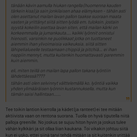
tänään kävin aamulla hiukan rangella (huomenna kauden
tärkein kisa) ja sain jonkilaisen ahaa elämyksen – tähän asti
olen asettanut mailan lavan pallon taakse suoraan maata
vasten ja yrittänyt siitä sitten lyödä em. tuloksin. jostain
syystä kokeilin asettaa lavan siten, että mailan kärki on
korkeemmalla ja jumankauta…. kaikki lyönnit onnistui
hienosti, varsinkin ne puolikkaat jotka on tuottaneet
aiemmin ihan ylivoimaisia vaikeuksia. siitä sitten
lähipelialueelle testaamaan chippiä ja pitchiä… ei ihan
nappiin mennyt, mutta kuitenkin huomattavasti paremmin
kuin aiemmin.
eli, miten teillä on mailan lapa pallon takana lyöntiin
lähdettäessä????
tähän asti olen selvinnyt välttelemällä ko. lyöntiä vaikka
yhden ylimääräisen lyönnin kustannuksella, mutta kun
tämän saisi hallintaan……
Tee toikin lantion kierrolla ja kädet (ja ranteet) ei tee mitään
aktiivista vaan on rentona suorana. Tuolla on hyvä tiputella niitä
palloja greenille. No joskus se sujuu hiton hyvin ja joskus tulee
vähän kylkkäri ja sit ollaa liian kaukana. Toi vikakin johtuu siitä
kun ei usko, ettei siinä tarvi tehdä mitään ja sit kuitenkin yrittää