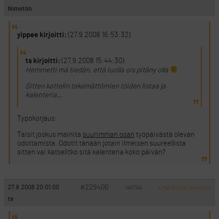
Nimetön
yippee kirjoitti:
(27.9.2008 16:53:32)
ts kirjoitti:
(27.9.2008 15:44:30)
Hemmetti mä tiedän, että tuolla ois pitäny olla
Sitten kattelin tekemättömien töiden listaa ja
kalenteria…
Typokorjaus:
Taisit joskus mainita
suurimman osan
työpäivästä olevan
odottamista. Odotit tänään jotain ilmeisen suureellista
sitten vai katselitko sitä kalenteria koko päivän?
#229400
27.9.2008 20:01:00
VASTAA
ILMOITA ASIATON VIESTI
ts