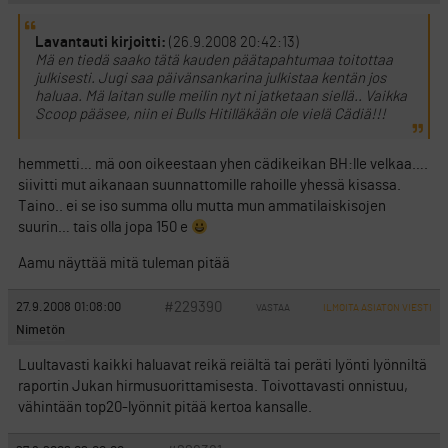
Lavantauti kirjoitti:
(26.9.2008 20:42:13)
Mä en tiedä saako tätä kauden päätapahtumaa toitottaa
julkisesti. Jugi saa päivänsankarina julkistaa kentän jos
haluaa. Mä laitan sulle meilin nyt ni jatketaan siellä.. Vaikka
Scoop pääsee, niin ei Bulls Hitilläkään ole vielä Cädiä!!!
hemmetti… mä oon oikeestaan yhen cädikeikan BH:lle velkaa….
siivitti mut aikanaan suunnattomille rahoille yhessä kisassa.
Taino.. ei se iso summa ollu mutta mun ammatilaiskisojen
suurin… tais olla jopa 150 e
Aamu näyttää mitä tuleman pitää
#229390
27.9.2008 01:08:00
VASTAA
ILMOITA ASIATON VIESTI
Nimetön
Luultavasti kaikki haluavat reikä reiältä tai peräti lyönti lyönniltä
raportin Jukan hirmusuorittamisesta. Toivottavasti onnistuu,
vähintään top20-lyönnit pitää kertoa kansalle.