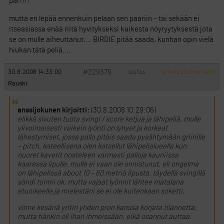
par!!!!
mutta en lepää ennenkuin pelaan sen paariin – tai sekään ei
itseasiassa enää riitä hyvitykseksi kaikesta nöyryytyksestä jota
se on mulle aiheuttanut…. BIRDIE pitää saada, kunhan opin vielä
hiukan tätä peliä….
#229379
30.8.2008 14:33:00
VASTAA
ILMOITA ASIATON VIESTI
Rauski
anssijokunen kirjoitti:
(30.8.2008 10:29:06)
elikkä sivuten tuota svingi / score ketjua ja lähipeliä. mulle
ylivoimaisesti vaikein lyönti on lyhyet ja korkeat
lähestymiset, jossa pallo pitäis saada pysähtymään griinille
– pitch. kateellisena olen katsellut lähipelialueella kun
nuoret kaverit nosteleen varmasti palloja kauniissa
kaaressa lipulle. mulle ei vaan ole onnistunut. eli ongelma
on lähipelissä about 10 – 60 metriä lipusta. täydellä svingillä
sändi toimii ok, mutta vajaat lyönnit lähtee matalana
etuoikeelle ja mielestäni se ei ole kuitenkaan soketti.
viime kesänä yritin yhden pron kanssa korjata tilannetta,
mutta hänkin oli ihan ihmeissään, eikä osannut auttaa.