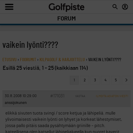
FORUM
vaikein lyönti????
ETUSIVU
›
FOORUMIT
›
KILPAGOLF & HARJOITTELU
›
VAIKEIN LYÖNTI????
Esillä 25 viestiä, 1 - 25 (kaikkiaan 114)
1
2
3
4
5
#171031
30.8.2008 10:29:00
VASTAA
ILMOITA ASIATON VIESTI
anssijokunen
elikkä sivuten tuota svingi / score ketjua ja lähipeliä. mulle
ylivoimaisesti vaikein lyönti on lyhyet ja korkeat lähestymiset,
jossa pallo pitäis saada pysähtymään griinille – pitch.
kateellisena olen katsellut lähipelialueella kun nuoret kaverit