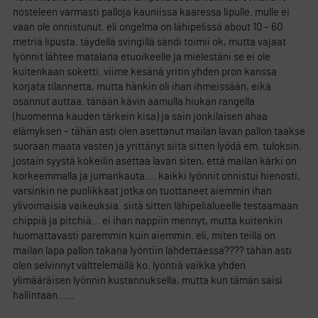
nosteleen varmasti palloja kauniissa kaaressa lipulle. mulle ei
vaan ole onnistunut. eli ongelma on lähipelissä about 10 – 60
metriä lipusta. täydellä svingillä sändi toimii ok, mutta vajaat
lyönnit lähtee matalana etuoikeelle ja mielestäni se ei ole
kuitenkaan soketti. viime kesänä yritin yhden pron kanssa
korjata tilannetta, mutta hänkin oli ihan ihmeissään, eikä
osannut auttaa. tänään kävin aamulla hiukan rangella
(huomenna kauden tärkein kisa) ja sain jonkilaisen ahaa
elämyksen – tähän asti olen asettanut mailan lavan pallon taakse
suoraan maata vasten ja yrittänyt siitä sitten lyödä em. tuloksin.
jostain syystä kokeilin asettaa lavan siten, että mailan kärki on
korkeemmalla ja jumankauta…. kaikki lyönnit onnistui hienosti,
varsinkin ne puolikkaat jotka on tuottaneet aiemmin ihan
ylivoimaisia vaikeuksia. siitä sitten lähipelialueelle testaamaan
chippiä ja pitchiä… ei ihan nappiin mennyt, mutta kuitenkin
huomattavasti paremmin kuin aiemmin. eli, miten teillä on
mailan lapa pallon takana lyöntiin lähdettäessä???? tähän asti
olen selvinnyt välttelemällä ko. lyöntiä vaikka yhden
ylimääräisen lyönnin kustannuksella, mutta kun tämän saisi
hallintaan……