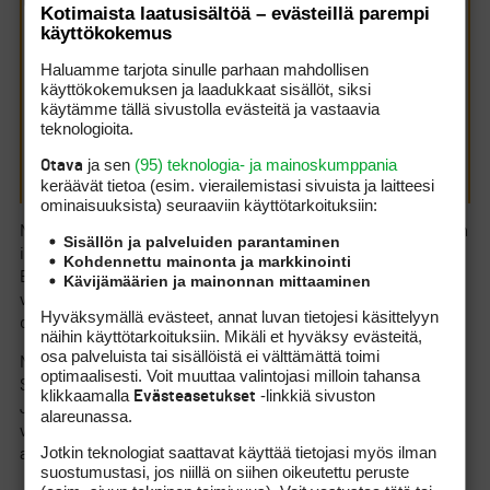
Kotimaista laatusisältöä – evästeillä parempi
poltsit 100-80 lipusta niin pääset koko
käyttökokemus
onkelmasta.
Haluamme tarjota sinulle parhaan mahdollisen
Ai ETTÄ mä odotan huomista! Aivan
käyttökokemuksen ja laadukkaat sisällöt, siksi
LEGENDAARISTA!!!!
käytämme tällä sivustolla evästeitä ja vastaavia
teknologioita.
Onks tiatoo vieläkö mustan pörssin kautta saa lippuja
ja sen
(95) teknologia- ja mainoskumppania
Otava
tapahtumaan?
keräävät tietoa (esim. vierailemis­tasi sivuista ja laitteesi
ominaisuuk­sista) seuraaviin käyttötarkoituksiin:
Musta tuntuu että tämä on vähän samanlainen juttu kun kaivarin
Sisällön ja palveluiden parantaminen
ilmaiskonsertti.
Kohdennettu mainonta ja markkinointi
Ei muuta kun 1. tiille vaan ja hurraamaan!! Pelipaikka on vähän
Kävijämäärien ja mainonnan mittaaminen
vaihtunut matkan varrella, mutta Olavinlinnan eteläpuolella
Hyväksymällä evästeet, annat luvan tietojesi käsittelyyn
ollaan vieläkin. Kai.
näihin käyttötarkoituksiin. Mikäli et hyväksy evästeitä,
osa palveluista tai sisällöistä ei välttämättä toimi
Mulla saattaa teoriassa olla jopa cädin paikka vapaana, jos
optimaalisesti. Voit muuttaa valintojasi milloin tahansa
Scoopin kiireet ei hellitä.
klikkaamalla
-linkkiä sivuston
Evästeasetukset
Jos sulle käy sama palkka kun Scoopille (pulla ilman rusinoita,
alareunassa.
vaihtoehtoisesti pelkät rusinat. Tai tuoppi.) ni saat paikan jos se
Jotkin teknologiat saattavat käyttää tietojasi myös ilman
aukee!.
suostumustasi, jos niillä on siihen oikeutettu peruste