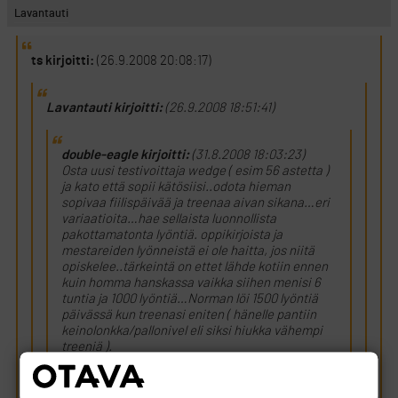
Lavantauti
ts kirjoitti:
(26.9.2008 20:08:17)
Lavantauti kirjoitti:
(26.9.2008 18:51:41)
double-eagle kirjoitti:
(31.8.2008 18:03:23)
Osta uusi testivoittaja wedge ( esim 56 astetta )
ja kato että sopii kätösiisi..odota hieman
sopivaa fiilispäivää ja treenaa aivan sikana…eri
variaatioita…hae sellaista luonnollista
pakottamatonta lyöntiä. oppikirjoista ja
mestareiden lyönneistä ei ole haitta, jos niitä
opiskelee..tärkeintä on ettet lähde kotiin ennen
kuin homma hanskassa vaikka siihen menisi 6
tuntia ja 1000 lyöntiä…Norman löi 1500 lyöntiä
päivässä kun treenasi eniten ( hänelle pantiin
keinolonkka/pallonivel eli siksi hiukka vähempi
treeniä ).
Ongelma on että raffista kaikki lyönnit latistuu ja
spinnit vähenee…sitä ei voi muuttaa…eli lyö