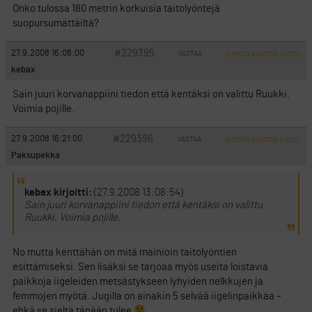
Onko tulossa 180 metrin korkuisia taitolyöntejä
suopursumättäiltä?
#229395
27.9.2008 16:08:00
VASTAA
ILMOITA ASIATON VIESTI
kebax
Sain juuri korvanappiini tiedon että kentäksi on valittu Ruukki.
Voimia pojille.
#229396
27.9.2008 16:21:00
VASTAA
ILMOITA ASIATON VIESTI
Paksupekka
kebax kirjoitti:
(27.9.2008 13:08:54)
Sain juuri korvanappiini tiedon että kentäksi on valittu
Ruukki. Voimia pojille.
No mutta kenttähän on mitä mainioin taitolyöntien
esittämiseksi. Sen lisäksi se tarjoaa myös useita loistavia
paikkoja iigeleiden metsästykseen lyhyiden nelkkujen ja
femmojen myötä. Jugilla on ainakin 5 selvää iigelinpaikkaa –
ehkä se sieltä tänään tulee