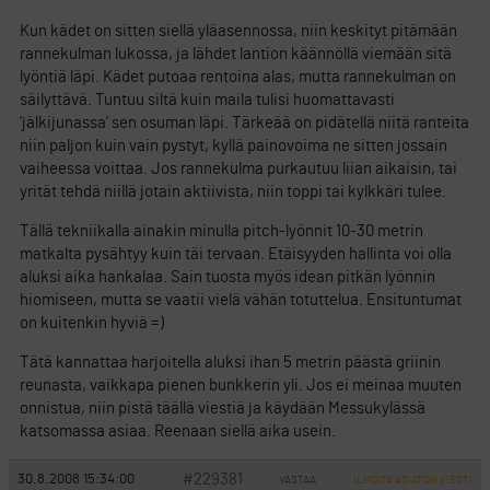
Kun kädet on sitten siellä yläasennossa, niin keskityt pitämään
rannekulman lukossa, ja lähdet lantion käännöllä viemään sitä
lyöntiä läpi. Kädet putoaa rentoina alas, mutta rannekulman on
säilyttävä. Tuntuu siltä kuin maila tulisi huomattavasti
’jälkijunassa’ sen osuman läpi. Tärkeää on pidätellä niitä ranteita
niin paljon kuin vain pystyt, kyllä painovoima ne sitten jossain
vaiheessa voittaa. Jos rannekulma purkautuu liian aikaisin, tai
yrität tehdä niillä jotain aktiivista, niin toppi tai kylkkäri tulee.
Tällä tekniikalla ainakin minulla pitch-lyönnit 10-30 metrin
matkalta pysähtyy kuin täi tervaan. Etäisyyden hallinta voi olla
aluksi aika hankalaa. Sain tuosta myös idean pitkän lyönnin
hiomiseen, mutta se vaatii vielä vähän totuttelua. Ensituntumat
on kuitenkin hyviä =)
Tätä kannattaa harjoitella aluksi ihan 5 metrin päästä griinin
reunasta, vaikkapa pienen bunkkerin yli. Jos ei meinaa muuten
onnistua, niin pistä täällä viestiä ja käydään Messukylässä
katsomassa asiaa. Reenaan siellä aika usein.
#229381
30.8.2008 15:34:00
VASTAA
ILMOITA ASIATON VIESTI