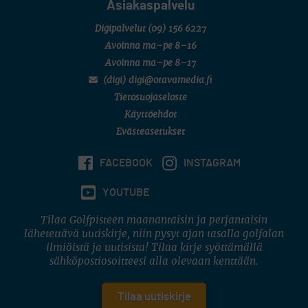
Asiakaspalvelu
Digipalvelut
(09) 156 6227
Avoinna ma–pe 8–16
Avoinna ma–pe 8–17
(digi) digi@otavamedia.fi
Tietosuojaseloste
Käyttöehdot
Evästeasetukset
FACEBOOK
INSTAGRAM
YOUTUBE
Tilaa Golfpisteen maanantaisin ja perjantaisin
lähetettävä uutiskirje, niin pysyt ajan tasalla golfalan
ilmiöistä ja uutisista! Tilaa kirje syöttämällä
sähköpostiosoitteesi alla olevaan kenttään.
Tilaa uutiskirje