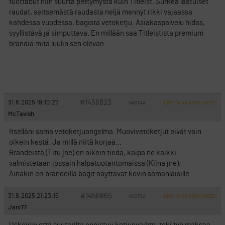
tuottabut niin suurta pettymystä kuin Titleist. Surkea laatuiset
raudat, seitsemästä raudasta neljä mennyt rikki vajaassa
kahdessa vuodessa, bagistä vetoketju. Asiakaspalvelu hidas,
syyllistävä jä simputtava. En millään saa Titleistista premium
brändiä mitä luulin sen olevan.
#1456823
31.8.2025 19:10:27
VASTAA
ILMOITA ASIATON VIESTI
McTavish
Itselläni sama vetoketjuongelma. Muovivetoketjut eivät vain
oikein kestä. Ja millä niitä korjaa…
Brändeistä (Titu jne) en oikein tiedä, kaipa ne kaikki
valmistetaan jossain halpatuotantomaissa (Kiina jne).
Ainakin eri brändeillä bägit näyttävät kovin samanlaisille.
#1456865
31.8.2025 21:23:16
VASTAA
ILMOITA ASIATON VIESTI
Jani77