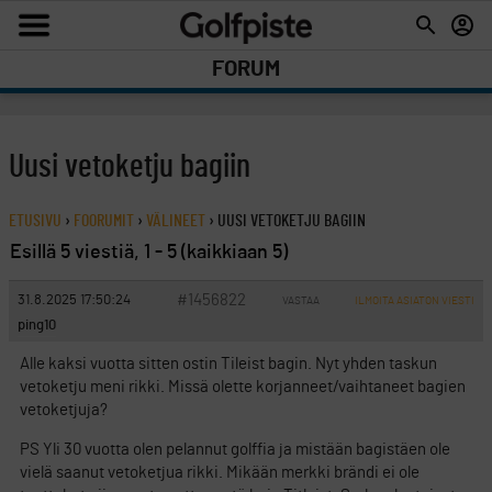
FORUM
Uusi vetoketju bagiin
ETUSIVU
›
FOORUMIT
›
VÄLINEET
›
UUSI VETOKETJU BAGIIN
Esillä 5 viestiä, 1 - 5 (kaikkiaan 5)
#1456822
31.8.2025 17:50:24
VASTAA
ILMOITA ASIATON VIESTI
ping10
Alle kaksi vuotta sitten ostin Tileist bagin. Nyt yhden taskun
vetoketju meni rikki. Missä olette korjanneet/vaihtaneet bagien
vetoketjuja?
PS Yli 30 vuotta olen pelannut golffia ja mistään bagistäen ole
vielä saanut vetoketjua rikki. Mikään merkki brändi ei ole