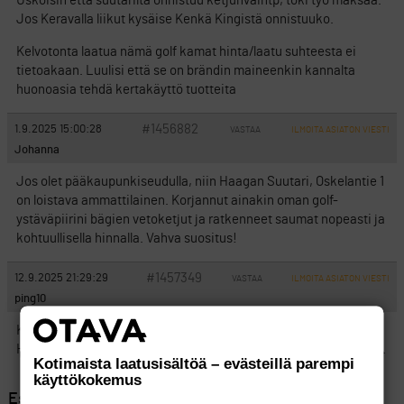
Uskoisin että suutarilta onnistuu ketjunvaihtp, toki työ maksaa.
Jos Keravalla liikut kysäise Kenkä Kingistä onnistuuko.
Kelvotonta laatua nämä golf kamat hinta/laatu suhteesta ei
tietoakaan. Luulisi että se on brändin maineenkin kannalta
huonoasia tehdä kertakäyttö tuotteita
#1456882
1.9.2025 15:00:28
VASTAA
ILMOITA ASIATON VIESTI
Johanna
Jos olet pääkaupunkiseudulla, niin Haagan Suutari, Oskelantie 1
on loistava ammattilainen. Korjannut ainakin oman golf-
ystäväpiirini bägien vetoketjut ja ratkenneet saumat nopeasti ja
kohtuullisella hinnalla. Vahva suositus!
#1457349
12.9.2025 21:29:29
VASTAA
ILMOITA ASIATON VIESTI
ping10
Kiitos Johanna. Kolme vetoketjua kahdesta bagistä korjattu
Haagan suutarin toimesta. Kohtuullinen hinta ja hyvä lopputulos.
Kotimaista laatusisältöä – evästeillä parempi
käyttökokemus
Esillä 5 viestiä, 1 - 5 (kaikkiaan 5)