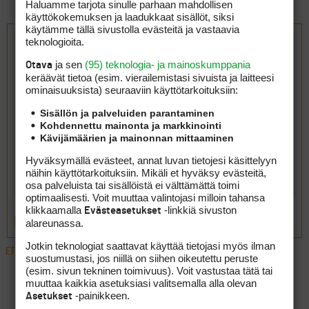
Haluamme tarjota sinulle parhaan mahdollisen
käyttökokemuksen ja laadukkaat sisällöt, siksi
Vastaa aiheeseen: Uusi vetoketju bagiin
käytämme tällä sivustolla evästeitä ja vastaavia
teknologioita.
ja sen
(95) teknologia- ja mainoskumppania
Otava
keräävät tietoa (esim. vierailemis­tasi sivuista ja laitteesi
ominaisuuk­sista) seuraaviin käyttötarkoituksiin:
Sisällön ja palveluiden parantaminen
Kohdennettu mainonta ja markkinointi
Kävijämäärien ja mainonnan mittaaminen
Hyväksymällä evästeet, annat luvan tietojesi käsittelyyn
näihin käyttötarkoituksiin. Mikäli et hyväksy evästeitä,
osa palveluista tai sisällöistä ei välttämättä toimi
optimaalisesti. Voit muuttaa valintojasi milloin tahansa
klikkaamalla
-linkkiä sivuston
Evästeasetukset
alareunassa.
LÄHETÄ
Jotkin teknologiat saattavat käyttää tietojasi myös ilman
ETUSIVU
›
FOORUMIT
›
VÄLINEET
›
UUSI VETOKETJU BAGIIN
suostumustasi, jos niillä on siihen oikeutettu peruste
(esim. sivun tekninen toimivuus). Voit vastustaa tätä tai
muuttaa kaikkia asetuksiasi valitsemalla alla olevan
LUO AIHE
-painikkeen.
Asetukset