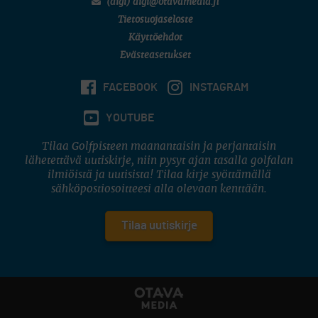
(digi) digi@otavamedia.fi
Tietosuojaseloste
Käyttöehdot
Evästeasetukset
FACEBOOK
INSTAGRAM
YOUTUBE
Tilaa Golfpisteen maanantaisin ja perjantaisin
lähetettävä uutiskirje, niin pysyt ajan tasalla golfalan
ilmiöistä ja uutisista! Tilaa kirje syöttämällä
sähköpostiosoitteesi alla olevaan kenttään.
Tilaa uutiskirje