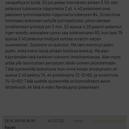
varapalloja ei lyödä. Eli jos pelaat kierroksen aikaan 3.50, olet
pelannut tuloksesta riippumatta 2 yli. 4.40 pelanneet ovat
päässeet lyöntimäärästä riippumatta tulokseen 84. Scratchinä
hommaan lasketaan pohjille lyöntipelitulos, johon aletaan
ynnäilemaan lyöntejä per 5 min. Eli ajassa 4.20 paariin pelannut
tiger-woods-wannabee-junnu saa tuloksekseen 80, kun taas 79
ajassa 3.40 pelannut midijyrä voittaa scratch-sarjan
suvereenisti. Systeemi on aukoton. Mä olen miettinyt pääni
puhki, enkä keksi tässä yhtään heikkoa lenkkiä. Mä alan
käyttämään tätä kaikkien tulosteni ilmoittamisessa. Alan myös
pitää yllä tasoitustani perustuen tähän uuteen järjestelmään.
Tällä systeemillä laskettuna mun viime kesän ennätykseni oli
ajassa 2.40 pelattu 74, eli pistebogina 72-12=60, ja scratchinä
74-12=62! Tällä uudella systeemillä on luonnollisesti avoin
lähdekoodi, eli tätä ei edes Randa pysty pilaamaan!
#436706
29.10.2011 00:18:00
VASTAA
ILMOITA ASIATON VIESTI
Rauski