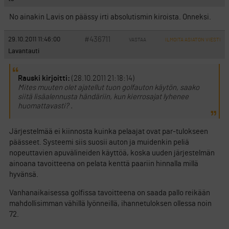
No ainakin Lavis on päässy irti absolutismin kiroista. Onneksi.
#436711
29.10.2011 11:46:00
VASTAA
ILMOITA ASIATON VIESTI
Lavantauti
Rauski kirjoitti:
(28.10.2011 21:18:14)
Mites muuten olet ajatellut tuon golfauton käytön, saako
siitä lisäalennusta händäriin, kun kierrosajat lyhenee
huomattavasti? .
Järjestelmää ei kiinnosta kuinka pelaajat ovat par-tulokseen
päässeet. Systeemi siis suosii auton ja muidenkin peliä
nopeuttavien apuvälineiden käyttöä, koska uuden järjestelmän
ainoana tavoitteena on pelata kenttä paariin hinnalla millä
hyvänsä.
Vanhanaikaisessa golfissa tavoitteena on saada pallo reikään
mahdollisimman vähillä lyönneillä, ihannetuloksen ollessa noin
72.