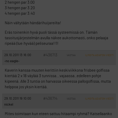
2 hengen par 3.00
3 hengen par 3.20
4 hengen par 3.40
Näin vältytään händärihuijareilta!
Eräs toinenkin hyvä puoli tässä systeemissä on. Tämän
tasoitusjärjestelmän avulla näkee aukottomasti, onko pelaaja
ripeää (lue:hyvää) peliseuraa!!1!
#436713
29.10.2011 13:16:00
VASTAA
ILMOITA ASIATON VIESTI
-no eagle-
Kaverin kanssa muuten kerittiin keskiviikkona frisbee golfissa
kiertää 2 x 18 väylää 3 tunnissa…vajaassa..edelleen pohje
kipeenä. Alle 3 tuntia on harvassa oikeessa pallogolfissa, mutta
helppoa jos yksin kiertää.
#436714
29.10.2011 19:10:00
VASTAA
ILMOITA ASIATON VIESTI
nickel
Mites toimitaan kun eteen sattuu hitaampi ryhmä? Katsellaanko