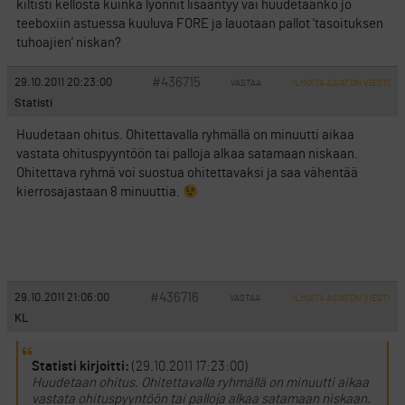
kiltisti kellosta kuinka lyönnit lisääntyy vai huudetaanko jo
teeboxiin astuessa kuuluva FORE ja lauotaan pallot ’tasoituksen
tuhoajien’ niskan?
#436715
29.10.2011 20:23:00
VASTAA
ILMOITA ASIATON VIESTI
Statisti
Huudetaan ohitus. Ohitettavalla ryhmällä on minuutti aikaa
vastata ohituspyyntöön tai palloja alkaa satamaan niskaan.
Ohitettava ryhmä voi suostua ohitettavaksi ja saa vähentää
kierrosajastaan 8 minuuttia.
#436716
29.10.2011 21:06:00
VASTAA
ILMOITA ASIATON VIESTI
KL
Statisti kirjoitti:
(29.10.2011 17:23:00)
Huudetaan ohitus. Ohitettavalla ryhmällä on minuutti aikaa
vastata ohituspyyntöön tai palloja alkaa satamaan niskaan.