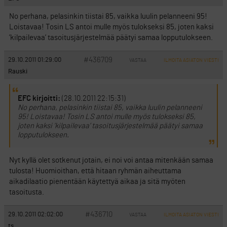
No perhana, pelasinkin tiistai 85, vaikka luulin pelanneeni 95!
Loistavaa! Tosin LS antoi mulle myös tulokseksi 85, joten kaksi
’kilpailevaa’ tasoitusjärjestelmää päätyi samaa lopputulokseen.
#436709
29.10.2011 01:29:00
VASTAA
ILMOITA ASIATON VIESTI
Rauski
EFC kirjoitti:
(28.10.2011 22:15:31)
No perhana, pelasinkin tiistai 85, vaikka luulin pelanneeni
95! Loistavaa! Tosin LS antoi mulle myös tulokseksi 85,
joten kaksi ’kilpailevaa’ tasoitusjärjestelmää päätyi samaa
lopputulokseen.
Nyt kyllä olet sotkenut jotain, ei noi voi antaa mitenkään samaa
tulosta! Huomioithan, että hitaan ryhmän aiheuttama
aikadilaatio pienentään käytettyä aikaa ja sitä myöten
tasoitusta.
#436710
29.10.2011 02:02:00
VASTAA
ILMOITA ASIATON VIESTI
ts