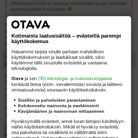
Ohitettava ryhmä voi suostua ohitettavaksi ja saa vähentää
kierrosajastaan 8 minuuttia.
Kuulostaa erittäin hyvältä. Jatkossa jokainen ryhmä myös
kantaa mukanaan klubilta lainattavaa megafonia, jolla
Kotimaista laatusisältöä – evästeillä parempi
kuuroinkin en-koskaan-katso-mitä-tapahtuu-takanani -inehmo
käyttökokemus
kuullee tuon OHITUS-karjahduksen.
Haluamme tarjota sinulle parhaan mahdollisen
käyttökokemuksen ja laadukkaat sisällöt, siksi
#436717
29.10.2011 21:31:00
VASTAA
ILMOITA ASIATON VIESTI
käytämme tällä sivustolla evästeitä ja vastaavia
Kävelijä
teknologioita.
Ei vättämättä tarvitse lainata klubilta. Callaway on varmasti
ja sen
(95) teknologia- ja mainoskumppania
Otava
halukas myymään muutaman miljoonaa Callaway
keräävät tietoa (esim. vierailemis­tasi sivuista ja laitteesi
golfohitusmerkinantomegafonia. Myöhemmin voidaan harkita
ominaisuuk­sista) seuraaviin käyttötarkoituksiin:
myös merkinantopistoolia, jossa mukana valomerkki. Joku
Sisällön ja palveluiden parantaminen
hätäraketin kaltainen. Voidaan green card- kokeeseenkin liittää
Kohdennettu mainonta ja markkinointi
aseenkantolupaosio. Saa opettajatkin vähän makkaraa leivän
Kävijämäärien ja mainonnan mittaaminen
päälle.
Hyväksymällä evästeet, annat luvan tietojesi käsittelyyn
näihin käyttötarkoituksiin. Mikäli et hyväksy evästeitä,
#436718
29.10.2011 21:35:00
VASTAA
ILMOITA ASIATON VIESTI
osa palveluista tai sisällöistä ei välttämättä toimi
Poodri Hoo
optimaalisesti. Voit muuttaa valintojasi milloin tahansa