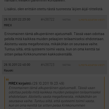
händärit vieläkin paremmin kohdalleen.
Lisäksi, olen erittäin otettu tästä tuoreesta ’äijien äijä’-tittelistä.
#436722
29.10.2011 22:23:00
VASTAA
ILMOITA ASIATON VIESTI
MREX
Erinomainen tämä alkuperäinen ajatusmalli. Tässä vaan odottaa
pelolla mitä kaikkea muiden pelaajien teilaamiseksi ehdotetaan.
Aloitettu vasta megafoneista, mikäköhän on seuraava vaihe.
Tuntuu siltä, että systeemi toimii vasta, kun on oma kenttä tai
sitten pelaa Kirkkonummen kakkoskentällä.
#436723
29.10.2011 22:40:00
VASTAA
ILMOITA ASIATON VIESTI
Rauski
MREX kirjoitti:
(29.10.2011 19:23:49)
Erinomainen tämä alkuperäinen ajatusmalli. Tässä vaan
odottaa pelolla mitä kaikkea muiden pelaajien teilaamiseksi
ehdotetaan. Aloitettu vasta megafoneista, mikäköhän on
seuraava vaihe. Tuntuu siltä, että systeemi toimii vasta,
kun on oma kenttä tai sitten pelaa Kirkkonummen