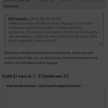
#436725
29.10.2011 23:47:00
VASTAA
ILMOITA ASIATON VIESTI
Lavantauti
EFC kirjoitti:
(29.10.2011 20:33:31)
Elikkä tuo tiistain 95 (85 oli eilisen mukaan) rundi sitten
heikkenee hieman kun täällä on tänään kehitetty
systeemiä. Painettiin 2 mieheen 2h 50min, eli 10 minuuttia
alle ihanneajan, antaa siis vain 3 lyöntiä hyvää tuolla 3min
lyönti säännöllä, joten score 92.
Mutta kun händärit lasketaan pistebogeina, jonka sä vedit
suvereenisti 3 alle, niin ei muuta kun viestiä kotiseuraan että
laskee sun händäriä kolme napsua.
Esillä 21 viestiä, 1 - 21 (kaikkiaan 21)
Vastaa aiheeseen: Uusi tasoitusjärjestelmä!