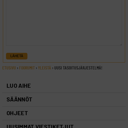
LÄHETÄ
ETUSIVU
›
FOORUMIT
›
YLEISTÄ
›
UUSI TASOITUSJÄRJESTELMÄ!
LUO AIHE
SÄÄNNÖT
OHJEET
UUSIMMAT VIESTIKETJUT