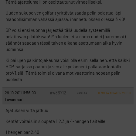
Tämä ajattelumalli on osoittautunut virheelliseksi.
Uuden sukupolven golfarit yrittävät saada pelin pelattua läpi
mahdollisimman vähässä ajassa, ihannetuloksen ollessa 3.40!
GP voisi ensi vuonna järjestää tällä uudella systeemillä
pelattavan pilottikisan! Mä luulen että nämä uudet (paremmat)
säännöt saadaan tässä talven aikana asettumaan aika hyvin
uomiinsa.
Kilpailujen palkintojakauma voisi olla esim. sellainen, että kaikki
HCP-sarjassa paariin ja sen alle pelanneet palkitaan lootalla
proV1:siä. Tämä toimisi oivana motivaattorina nopean pelin
puolesta.
#436712
29.10.2011 11:56:00
VASTAA
ILMOITA ASIATON VIESTI
Lavantauti
Ajatuksen virta jatkuu..
Kentät voitaisiin sloupata 1,2,3 ja 4-hengen flaiteille.
1 hengen par 2.40