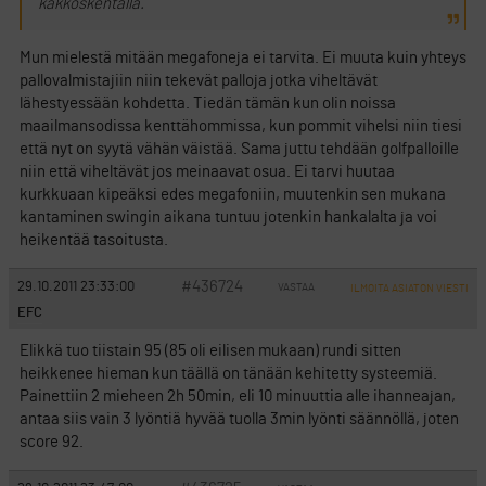
kakkoskentällä.
Mun mielestä mitään megafoneja ei tarvita. Ei muuta kuin yhteys
pallovalmistajiin niin tekevät palloja jotka viheltävät
lähestyessään kohdetta. Tiedän tämän kun olin noissa
maailmansodissa kenttähommissa, kun pommit vihelsi niin tiesi
että nyt on syytä vähän väistää. Sama juttu tehdään golfpalloille
niin että viheltävät jos meinaavat osua. Ei tarvi huutaa
kurkkuaan kipeäksi edes megafoniin, muutenkin sen mukana
kantaminen swingin aikana tuntuu jotenkin hankalalta ja voi
heikentää tasoitusta.
#436724
29.10.2011 23:33:00
VASTAA
ILMOITA ASIATON VIESTI
EFC
Elikkä tuo tiistain 95 (85 oli eilisen mukaan) rundi sitten
heikkenee hieman kun täällä on tänään kehitetty systeemiä.
Painettiin 2 mieheen 2h 50min, eli 10 minuuttia alle ihanneajan,
antaa siis vain 3 lyöntiä hyvää tuolla 3min lyönti säännöllä, joten
score 92.