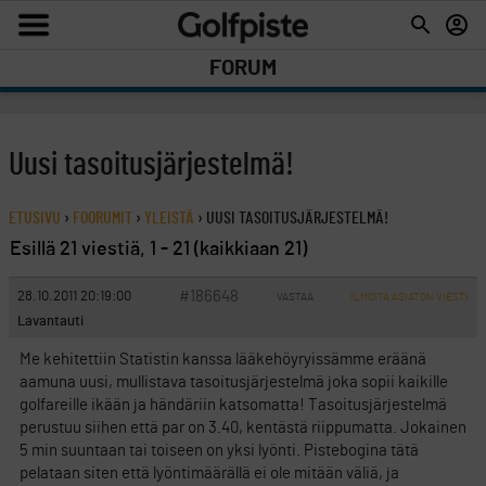
FORUM
Uusi tasoitusjärjestelmä!
ETUSIVU
›
FOORUMIT
›
YLEISTÄ
›
UUSI TASOITUSJÄRJESTELMÄ!
Esillä 21 viestiä, 1 - 21 (kaikkiaan 21)
#186648
28.10.2011 20:19:00
VASTAA
ILMOITA ASIATON VIESTI
Lavantauti
Me kehitettiin Statistin kanssa lääkehöyryissämme eräänä
aamuna uusi, mullistava tasoitusjärjestelmä joka sopii kaikille
golfareille ikään ja händäriin katsomatta! Tasoitusjärjestelmä
perustuu siihen että par on 3.40, kentästä riippumatta. Jokainen
5 min suuntaan tai toiseen on yksi lyönti. Pistebogina tätä
pelataan siten että lyöntimäärällä ei ole mitään väliä, ja