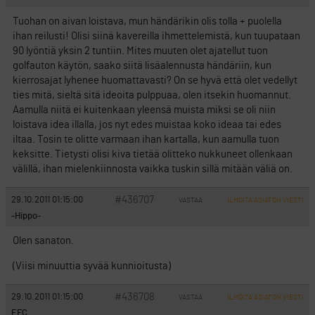
Tuohan on aivan loistava, mun händärikin olis tolla + puolella
ihan reilusti! Olisi siinä kavereilla ihmettelemistä, kun tuupataan
90 lyöntiä yksin 2 tuntiin. Mites muuten olet ajatellut tuon
golfauton käytön, saako siitä lisäalennusta händäriin, kun
kierrosajat lyhenee huomattavasti? On se hyvä että olet vedellyt
ties mitä, sieltä sitä ideoita pulppuaa, olen itsekin huomannut.
Aamulla niitä ei kuitenkaan yleensä muista miksi se oli niin
loistava idea illalla, jos nyt edes muistaa koko ideaa tai edes
iltaa. Tosin te olitte varmaan ihan kartalla, kun aamulla tuon
keksitte. Tietysti olisi kiva tietää olitteko nukkuneet ollenkaan
välillä, ihan mielenkiinnosta vaikka tuskin sillä mitään väliä on.
#436707
29.10.2011 01:15:00
VASTAA
ILMOITA ASIATON VIESTI
-Hippo-
Olen sanaton.
(Viisi minuuttia syvää kunnioitusta)
#436708
29.10.2011 01:15:00
VASTAA
ILMOITA ASIATON VIESTI
EFC