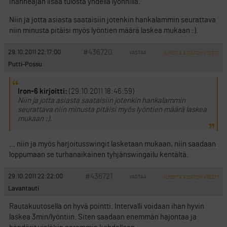
ihanneajan lisää tulosta yhdellä lyönnillä.
Niin ja jotta asiasta saataisiin jotenkin hankalammin seurattava
niin minusta pitäisi myös lyöntien määrä laskea mukaan :).
#436720
29.10.2011 22:17:00
VASTAA
ILMOITA ASIATON VIESTI
Putti-Possu
Iron-6 kirjoitti:
(29.10.2011 18:46:59)
Niin ja jotta asiasta saataisiin jotenkin hankalammin
seurattava niin minusta pitäisi myös lyöntien määrä laskea
mukaan :).
… niin ja myös harjoitusswingit lasketaan mukaan, niin saadaan
loppumaan se turhanaikainen tyhjänswingailu kentältä.
#436721
29.10.2011 22:22:00
VASTAA
ILMOITA ASIATON VIESTI
Lavantauti
Rautakuutosella on hyvä pointti. Intervalli voidaan ihan hyvin
laskea 3min/lyöntiin. Siten saadaan enemmän hajontaa ja