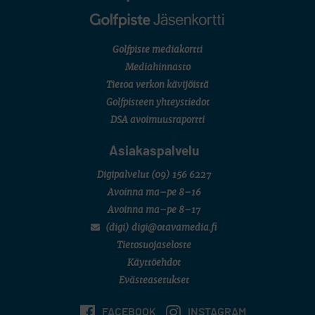
Golfpiste mediakortti
Mediahinnasto
Tietoa verkon kävijöistä
Golfpisteen yhteystiedot
DSA avoimuusraportti
Asiakaspalvelu
Digipalvelut
(09) 156 6227
Avoinna ma–pe 8–16
Avoinna ma–pe 8–17
(digi) digi@otavamedia.fi
Tietosuojaseloste
Käyttöehdot
Evästeasetukset
FACEBOOK
INSTAGRAM