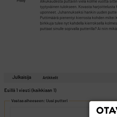
Prboy
Alkukaudesta puttailin vielä kolme vuotta sitt
tyytyväinen tulokseen. Kovasta harjoittelusta h
uponneet. Juhannukseksi hankin uuden putterin.
Puttimäärä pienentyi kierrosta kohden miltei ka
birkkuja tulee nyt kahdella kierroksella kolme
puttaat sinulle sopivalla putterilla? Ai niin m
Julkaisija
Artikkelit
Esillä 1 viesti (kaikkiaan 1)
Vastaa aiheeseen: Uusi putteri