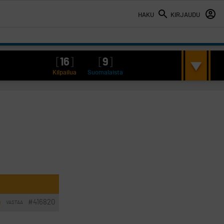
HAKU
KIRJAUDU
[
16
]
[
9
]
Kilpailua
Suomalaista
#416820
VASTAA
I