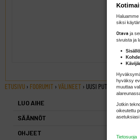
Kotimai
Haluamme ta
siksi käytäm
ja s
Otava
sivuista ja 
Sisäll
Kohden
Kävijä
Hyväksymällä
hyväksy eväs
ETUSIVU
›
FOORUMIT
›
VÄLINEET
›
UUSI PUTTERI
muuttaa val
alareunass
LUO AIHE
Jotkin tekno
oikeutettu 
asetuksiasi
SÄÄNNÖT
OHJEET
Tietosuoja