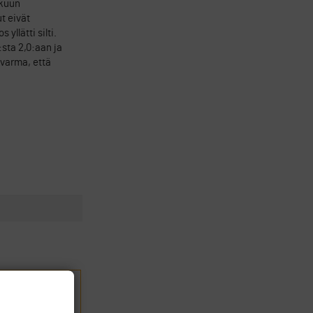
lkuun
t eivät
llätti silti.
:sta 2,0:aan ja
 varma, että