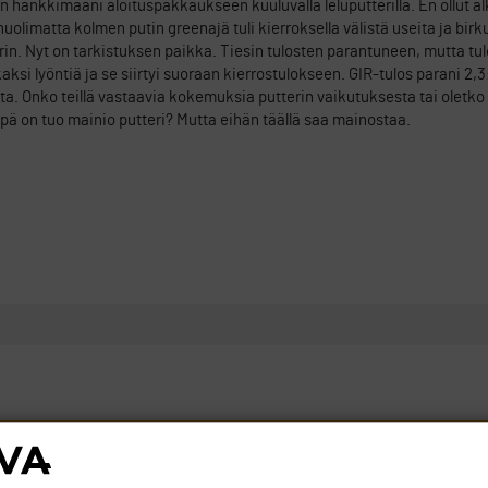
en hankkimaani aloituspakkaukseen kuuluvalla leluputterilla. En ollut a
uolimatta kolmen putin greenajä tuli kierroksella välistä useita ja birku
 Nyt on tarkistuksen paikka. Tiesin tulosten parantuneen, mutta tulos y
ksi lyöntiä ja se siirtyi suoraan kierrostulokseen. GIR-tulos parani 2,3
sta. Onko teillä vastaavia kokemuksia putterin vaikutuksesta tai oletko
ikäpä on tuo mainio putteri? Mutta eihän täällä saa mainostaa.