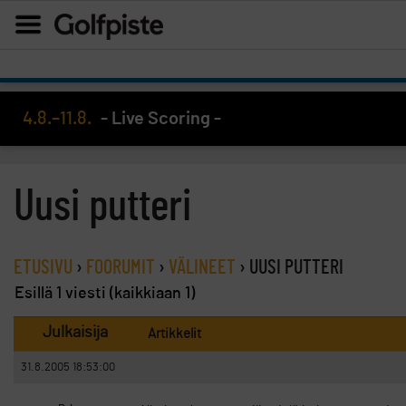
4.8.–11.8.
- Live Scoring -
Uusi putteri
ETUSIVU
›
FOORUMIT
›
VÄLINEET
›
UUSI PUTTERI
Esillä 1 viesti (kaikkiaan 1)
Julkaisija
Artikkelit
31.8.2005 18:53:00