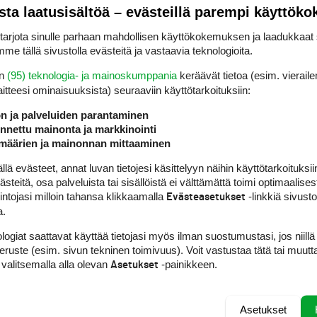
sta laatusisältöä – evästeillä parempi käyttök
rjota sinulle parhaan mahdollisen käyttökokemuksen ja laadukkaat s
me tällä sivustolla evästeitä ja vastaavia teknologioita.
en
(95) teknologia- ja mainoskumppania
keräävät tietoa (esim. vieraile
laitteesi ominaisuuk­sista) seuraaviin käyttötarkoituksiin:
ön ja palveluiden parantaminen
nettu mainonta ja markkinointi
määrien ja mainonnan mittaaminen
 evästeet, annat luvan tietojesi käsittelyyn näihin käyttötarkoituksiin
teitä, osa palveluista tai sisällöistä ei välttämättä toimi optimaalisest
intojasi milloin tahansa klikkaamalla
-linkkiä sivust
Evästeasetukset
a.
logiat saattavat käyttää tietojasi myös ilman suostumustasi, jos niillä
peruste (esim. sivun tekninen toimivuus). Voit vastustaa tätä tai muutt
 valitsemalla alla olevan
-painikkeen.
Asetukset
Asetukset