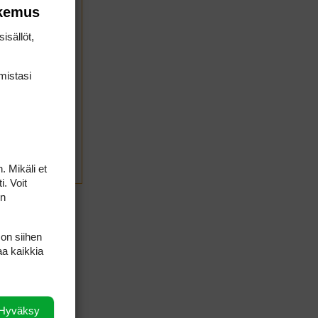
okemus
isällöt,
mis­tasi
. Mikäli et
LÄHETÄ
i. Voit
on
 on siihen
aa kaikkia
Hyväksy