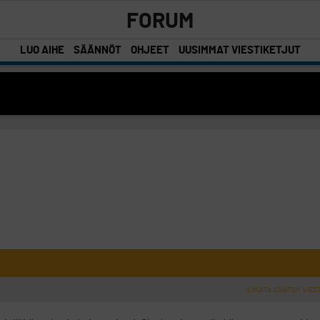
FORUM
LUO AIHE
SÄÄNNÖT
OHJEET
UUSIMMAT VIESTIKETJUT
ILMOITA ASIATON VIES