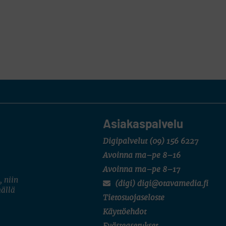
Asiakaspalvelu
Digipalvelut
(09) 156 6227
Avoinna ma–pe 8–16
Avoinna ma–pe 8–17
, niin
(digi) digi@otavamedia.fi
mällä
Tietosuojaseloste
Käyttöehdot