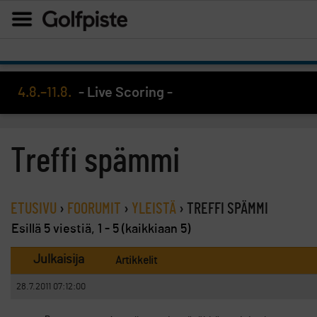
4.8.–11.8.
- Live Scoring -
Treffi spämmi
ETUSIVU
›
FOORUMIT
›
YLEISTÄ
›
TREFFI SPÄMMI
Esillä 5 viestiä, 1 - 5 (kaikkiaan 5)
Julkaisija
Artikkelit
28.7.2011 07:12:00