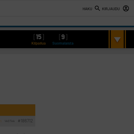
HAKU
KIRJAUDU
[
15
]
[
9
]
Kilpailua
Suomalaista
#186712
VASTAA
TI