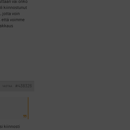
uttaan vai onko
li kiinnostunut
 jotta voin
, että voimme
 rakkaus
#438326
VASTAA
si kiinnosti