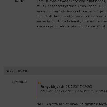
Range
Aamulla avasin työsähköpostini ja katsoppas, s
muutkin saaneet kyseisen kosiokirjeen? HELLO 
sinua, aion myös tietää sinulle enemmän, ja h
antaa teille kuvan voit tietää kenen kanssa 
siirtyä tästä! Olen odottanut your mail to my säh
asioissa paljon elämä) ota minut tänne (shiry
28.7.2011 11:05:00
Lavantauti
Range kirjoitti:
(28.7.2011 7:12:20)
Olenko ainoa jolle hän tunnustaa rakkautta
Mä luulen että sä olet ainoa. Sä nimittäin täyt