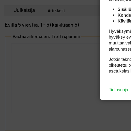
Sisäll
Julkaisija
Artikkelit
Kohden
Kävijä
Esillä 5 viestiä, 1 - 5 (kaikkiaan 5)
Hyväksymällä
Vastaa aiheeseen: Treffi spämmi
hyväksy eväs
muuttaa val
alareunass
Jotkin tekno
oikeutettu 
asetuksiasi
Tietosuoja