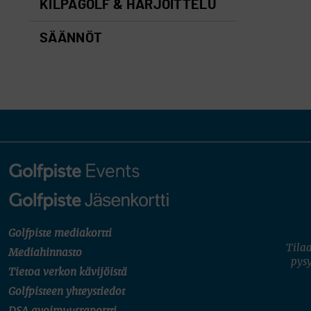
KILPAGOLF & HARJOITTELU
SÄÄNNÖT
Golfpiste mediakortti
Tilaa
Mediahinnasto
pysy
Tietoa verkon kävijöistä
Golfpisteen yhteystiedot