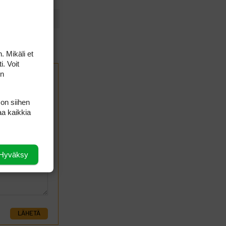
. Mikäli et
i. Voit
on
 on siihen
aa kaikkia
Hyväksy
LÄHETÄ