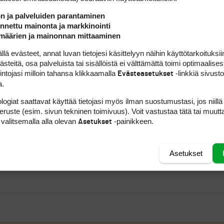
ön ja palveluiden parantaminen
nettu mainonta ja markkinointi
määrien ja mainonnan mittaaminen
 evästeet, annat luvan tietojesi käsittelyyn näihin käyttötarkoituksiin
teitä, osa palveluista tai sisällöistä ei välttämättä toimi optimaalisest
intojasi milloin tahansa klikkaamalla
-linkkiä sivust
Evästeasetukset
a.
logiat saattavat käyttää tietojasi myös ilman suostumustasi, jos niillä
peruste (esim. sivun tekninen toimivuus). Voit vastustaa tätä tai muutt
 valitsemalla alla olevan
-painikkeen.
Asetukset
Asetukset