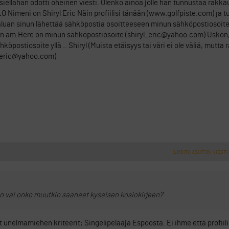
iellähän odotti oheinen viesti. Olenko ainoa jolle hän tunnustaa rakka
Nimeni on Shiryl Eric Näin profiilisi tänään (www.golfpiste.com) ja tu
aluan sinun lähettää sähköpostia osoitteeseen minun sähköpostiosoite,
olen am.Here on minun sähköpostiosoite (shiryl_eric@yahoo.com) Uskon
köpostiosoite yllä .. Shiryl (Muista etäisyys tai väri ei ole väliä, mutta
l_eric@yahoo.com)
ILMOITA ASIATON VIESTI
an vai onko muutkin saaneet kyseisen kosiokirjeen?
ät unelmamiehen kriteerit; Singelipelaaja Espoosta. Ei ihme että profiili