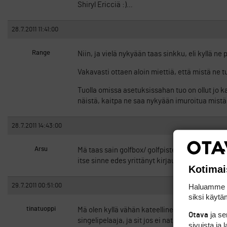
Shiryl Ericciä :)…
28.7.2011 11:41:00
Range
Niin, ja vielä nykyään taas sinkku, eli kyllä ne 
Vakavasti ottaen aloin miettiä, että mistä ne 
Tuolla omissa asetuksissahan tuo on ollut jo ka
näistä, kaitpa ne saa nykyään imuroitua mist
28.7.2011 14:43:00
Arsu
Mä taas sain golfbox/ golfpisteeltä postia, että
itse sinne edes yrittänyt kirjautua niin se on va
Kotimai
Haluamme ta
29.7.2011 00:51:00
siksi käytäm
tinatuoppi
Mä olen kyllä vähän kateellinen, koska ei Shiry
ja s
Otava
singelipelaaja, ja sit jos ei natsaa niin mullak
sivuista ja 