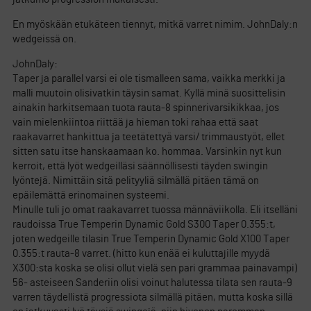
En myöskään etukäteen tiennyt, mitkä varret nimim. JohnDaly:n
wedgeissä on.
JohnDaly:
Taper ja parallel varsi ei ole tismalleen sama, vaikka merkki ja
malli muutoin olisivatkin täysin samat. Kyllä minä suosittelisin
ainakin harkitsemaan tuota rauta-8 spinnerivarsikikkaa, jos
vain mielenkiintoa riittää ja hieman toki rahaa että saat
raakavarret hankittua ja teetätettyä varsi/ trimmaustyöt, ellet
sitten satu itse hanskaamaan ko. hommaa. Varsinkin nyt kun
kerroit, että lyöt wedgeilläsi säännöllisesti täyden swingin
lyöntejä. Nimittäin sitä pelityyliä silmällä pitäen tämä on
epäilemättä erinomainen systeemi.
Minulle tuli jo omat raakavarret tuossa männäviikolla. Eli itselläni
raudoissa True Temperin Dynamic Gold S300 Taper 0.355:t,
joten wedgeille tilasin True Temperin Dynamic Gold X100 Taper
0.355:t rauta-8 varret. (hitto kun enää ei kuluttajille myydä
X300:sta koska se olisi ollut vielä sen pari grammaa painavampi)
56- asteiseen Sanderiin olisi voinut halutessa tilata sen rauta-9
varren täydellistä progressiota silmällä pitäen, mutta koska sillä