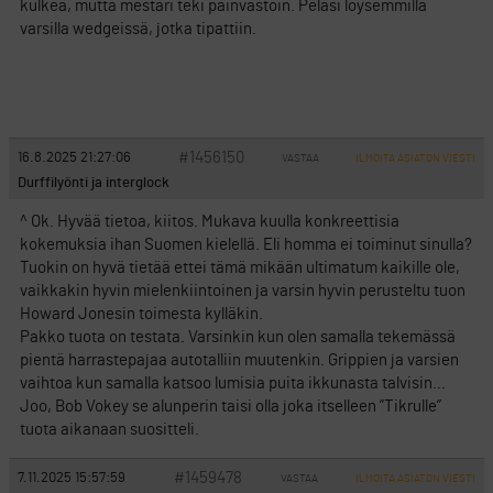
kulkea, mutta mestari teki päinvastoin. Pelasi löysemmillä
varsilla wedgeissä, jotka tipattiin.
#1456150
16.8.2025 21:27:06
VASTAA
ILMOITA ASIATON VIESTI
Durffilyönti ja interglock
^ Ok. Hyvää tietoa, kiitos. Mukava kuulla konkreettisia
kokemuksia ihan Suomen kielellä. Eli homma ei toiminut sinulla?
Tuokin on hyvä tietää ettei tämä mikään ultimatum kaikille ole,
vaikkakin hyvin mielenkiintoinen ja varsin hyvin perusteltu tuon
Howard Jonesin toimesta kylläkin.
Pakko tuota on testata. Varsinkin kun olen samalla tekemässä
pientä harrastepajaa autotalliin muutenkin. Grippien ja varsien
vaihtoa kun samalla katsoo lumisia puita ikkunasta talvisin…
Joo, Bob Vokey se alunperin taisi olla joka itselleen ”Tikrulle”
tuota aikanaan suositteli.
#1459478
7.11.2025 15:57:59
VASTAA
ILMOITA ASIATON VIESTI