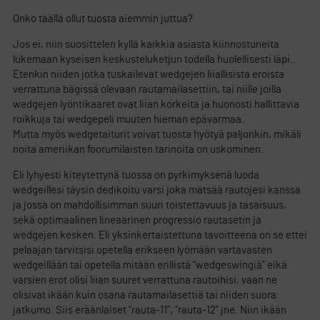
Onko täällä ollut tuosta aiemmin juttua?
Jos ei, niin suosittelen kyllä kaikkia asiasta kiinnostuneita
lukemaan kyseisen keskusteluketjun todella huolellisesti läpi..
Etenkin niiden jotka tuskailevat wedgejen liiallisista eroista
verrattuna bägissä olevaan rautamailasettiin, tai niille joilla
wedgejen lyöntikaaret ovat liian korkeita ja huonosti hallittavia
roikkuja tai wedgepeli muuten hieman epävarmaa.
Mutta myös wedgetaiturit voivat tuosta hyötyä paljonkin, mikäli
noita ameriikan foorumilaisten tarinoita on uskominen.
Eli lyhyesti kiteytettynä tuossa on pyrkimyksenä luoda
wedgeillesi täysin dedikoitu varsi joka mätsää rautojesi kanssa
ja jossa on mahdollisimman suuri toistettavuus ja tasaisuus,
sekä optimaalinen lineaarinen progressio rautasetin ja
wedgejen kesken. Eli yksinkertaistettuna tavoitteena on se ettei
pelaajan tarvitsisi opetella erikseen lyömään vartavasten
wedgeillään tai opetella mitään erillistä ”wedgeswingiä” eikä
varsien erot olisi liian suuret verrattuna rautoihisi, vaan ne
olisivat ikään kuin osana rautamailasettiä tai niiden suora
jatkumo. Siis eräänlaiset ”rauta-11”, ”rauta-12” jne. Niin ikään