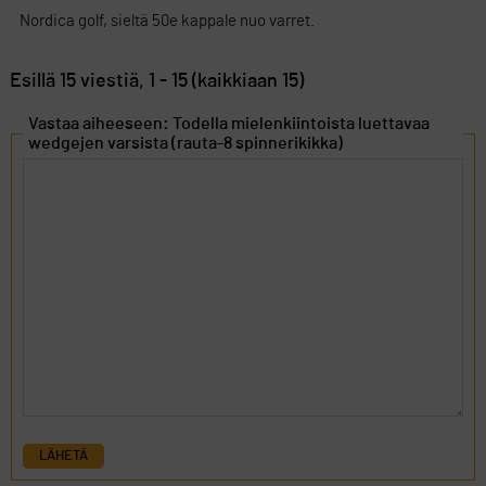
Nordica golf, sieltä 50e kappale nuo varret.
Esillä 15 viestiä, 1 - 15 (kaikkiaan 15)
Vastaa aiheeseen: Todella mielenkiintoista luettavaa
wedgejen varsista (rauta-8 spinnerikikka)
LÄHETÄ