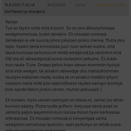
#1456065
15.8.2025 17:02:48
VASTAA
ILMOITA ASIATON VIESTI
Durffilyönti ja interglock
Range:
Tuo on täysin totta mitä kirjoitit. Se on yksi lähestymistapa
wedgehommissa, kuten tämäkin. Eli missään nimessä
tämäkään ei ole suunta johon jokaisen pitäisi mennä. Mutta yksi
tapa. Itseäni tämä kiinnostaa juuri tuon seikan vuoksi, että
tässä kuviossa tarkoitus on tehdä wedgeistä (ja varsinkin siitä
GW:sta eli väliwedgestä) suora rautasetin jatkumo. Eli ikään
kuin rauta-11 jne. Omaan peliini koen olevan enemmän hyötyä
siitä että wedget, tai ainakin väliwedge olisi mahdollisimman
rautojen kaltainen maila, koska se on ainakin itselläni lyhyin/
nostavin maila millä lyön säännöllisesti täyden swingin lyöntejä.
(toki sanderillakin jonkin verran, mutten jatkuvasti.)
Eli tosiaan, myös varsien painojen on oltava ns. samat jos tähän
kuvioon päätyy. Mutta tuolla golfwrx- ketjussa nämä asiat on
selitetty paljon laajemmin kuin tuossa minun hyvin karkeassa
referaatissa. Eli missään nimessä ei kevyempää vartta
wedgeihin verrattuna rautoihin, vaan pyrkimys on tehdä suora
jatkumo progression mukaisesti.