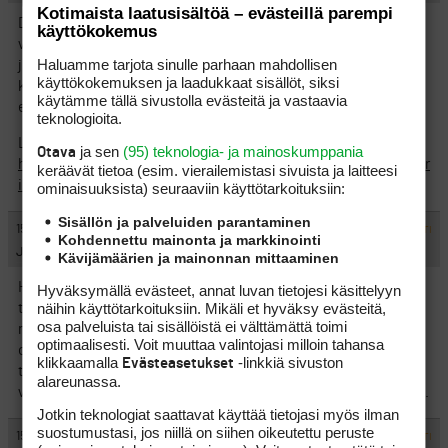
Kotimaista laatusisältöä – evästeillä parempi
Durffilyönnille vastausta, että Titun gap wedgessä (50) on
käyttökokemus
vartena vakio Dynamic Gold S200. Takomon setti loppuu PW
Haluamme tarjota sinulle parhaan mahdollisen
jossa on siis se KBS Tour Lite. KBS:n parallel varsien
käyttökokemuksen ja laadukkaat sisällöt, siksi
katkaisuohjeen mukaan 9 ja PW rautoja tipataan saman verran
käytämme tällä sivustolla evästeitä ja vastaavia
eli näissä kahdessa on sama keppi.
teknologioita.
Linkki KBS:n ohjeeseen:
ja sen
(95) teknologia- ja mainoskumppania
Otava
https://cdn.shopify.com/s/files/1/0651/8102/4452/files/parallel_tr
keräävät tietoa (esim. vierailemis­tasi sivuista ja laitteesi
imming_sheet.pdf
ominaisuuk­sista) seuraaviin käyttötarkoituksiin:
Sisällön ja palveluiden parantaminen
#1456029
15.8.2025 11:30:37
VASTAA
ILMOITA ASIATON VIESTI
Kohdennettu mainonta ja markkinointi
JohnDaly
Kävijämäärien ja mainonnan mittaaminen
Huomasin myös, että KBS:n taper tip 0.355 varsia pystyy
Hyväksymällä evästeet, annat luvan tietojesi käsittelyyn
näihin käyttötarkoituksiin. Mikäli et hyväksy evästeitä,
tilaamaan erikseen ainakin 9/PW/SW mutta en sitten tiedä
osa palveluista tai sisällöistä ei välttämättä toimi
minkälaista eroa näillä on keskenään jäykkyyksien kanssa eli
optimaalisesti. Voit muuttaa valintojasi milloin tahansa
onko todellisuudessa kuitenkin lähes sama varsi? KBS:n taper
klikkaamalla
-linkkiä sivuston
Evästeasetukset
tip varsi pitäisi varmaan jokatapauksessa vaihtaa Titun
alareunassa.
väliwedgeen, mutta mietin vaan mikä tässä on järkevin ratkaisu.
Jotkin teknologiat saattavat käyttää tietojasi myös ilman
suostumustasi, jos niillä on siihen oikeutettu peruste
#1456030
15.8.2025 16:02:16
VASTAA
ILMOITA ASIATON VIESTI