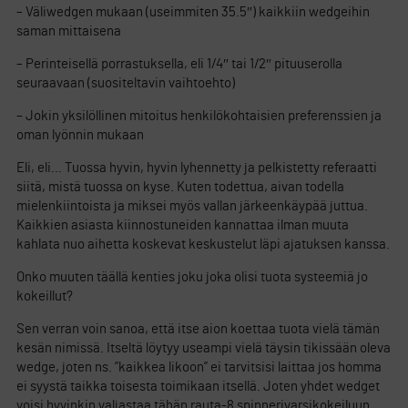
– Väliwedgen mukaan (useimmiten 35.5″) kaikkiin wedgeihin
saman mittaisena
– Perinteisellä porrastuksella, eli 1/4″ tai 1/2″ pituuserolla
seuraavaan (suositeltavin vaihtoehto)
– Jokin yksilöllinen mitoitus henkilökohtaisien preferenssien ja
oman lyönnin mukaan
Eli, eli… Tuossa hyvin, hyvin lyhennetty ja pelkistetty referaatti
siitä, mistä tuossa on kyse. Kuten todettua, aivan todella
mielenkiintoista ja miksei myös vallan järkeenkäypää juttua.
Kaikkien asiasta kiinnostuneiden kannattaa ilman muuta
kahlata nuo aihetta koskevat keskustelut läpi ajatuksen kanssa.
Onko muuten täällä kenties joku joka olisi tuota systeemiä jo
kokeillut?
Sen verran voin sanoa, että itse aion koettaa tuota vielä tämän
kesän nimissä. Itseltä löytyy useampi vielä täysin tikissään oleva
wedge, joten ns. ”kaikkea likoon” ei tarvitsisi laittaa jos homma
ei syystä taikka toisesta toimikaan itsellä. Joten yhdet wedget
voisi hyvinkin valjastaa tähän rauta-8 spinnerivarsikokeiluun…