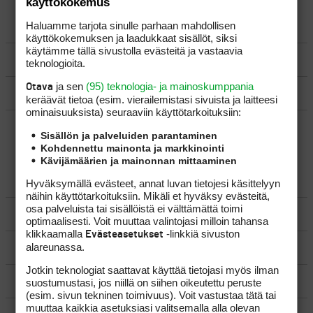
käyttökokemus
Haluamme tarjota sinulle parhaan mahdollisen
LUO AIHE
käyttökokemuksen ja laadukkaat sisällöt, siksi
käytämme tällä sivustolla evästeitä ja vastaavia
SÄÄNNÖT
teknologioita.
ja sen
(95) teknologia- ja mainoskumppania
Otava
OHJEET
keräävät tietoa (esim. vierailemis­tasi sivuista ja laitteesi
ominaisuuk­sista) seuraaviin käyttötarkoituksiin:
UUSIMMAT VIESTIKETJUT
Sisällön ja palveluiden parantaminen
Kohdennettu mainonta ja markkinointi
Kävijämäärien ja mainonnan mittaaminen
YLEISTÄ
Hyväksymällä evästeet, annat luvan tietojesi käsittelyyn
näihin käyttötarkoituksiin. Mikäli et hyväksy evästeitä,
osa palveluista tai sisällöistä ei välttämättä toimi
VÄLINEET
optimaalisesti. Voit muuttaa valintojasi milloin tahansa
klikkaamalla
-linkkiä sivuston
Evästeasetukset
alareunassa.
MATKAILU
Jotkin teknologiat saattavat käyttää tietojasi myös ilman
KILPAGOLF & HARJOITTELU
suostumustasi, jos niillä on siihen oikeutettu peruste
(esim. sivun tekninen toimivuus). Voit vastustaa tätä tai
muuttaa kaikkia asetuksiasi valitsemalla alla olevan