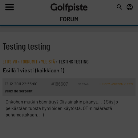
FORUM
Testing testing
ETUSIVU
›
FOORUMIT
›
YLEISTÄ
›
TESTING TESTING
Esillä 1 viesti (kaikkiaan 1)
#186607
12.12.2011 22:55:00
VASTAA
ILMOITA ASIATON VIESTI
yeux de serpent
Onkohan mutkin bännätty? Olis ainakin pitänyt.. :-) Siis jo
pelkästään tuosta hymiöiden käytöstä, OT:n määrästä
puhumattakaan. :-)