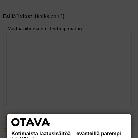
Esillä 1 viesti (kaikkiaan 1)
Vastaa aiheeseen: Testing testing
LÄHETÄ
ETUSIVU
›
FOORUMIT
›
YLEISTÄ
›
TESTING TESTING
Kotimaista laatusisältöä – evästeillä parempi