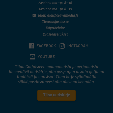
Avoinna ma–pe 8–16
Avoinna ma–pe 8–17
(digi) digi@otavamedia.fi
Tietosuojaseloste
Käyttöehdot
Evästeasetukset
FACEBOOK
INSTAGRAM
YOUTUBE
Tilaa Golfpisteen maanantaisin ja perjantaisin
lähetettävä uutiskirje, niin pysyt ajan tasalla golfalan
ilmiöistä ja uutisista! Tilaa kirje syöttämällä
sähköpostiosoitteesi alla olevaan kenttään.
Tilaa uutiskirje