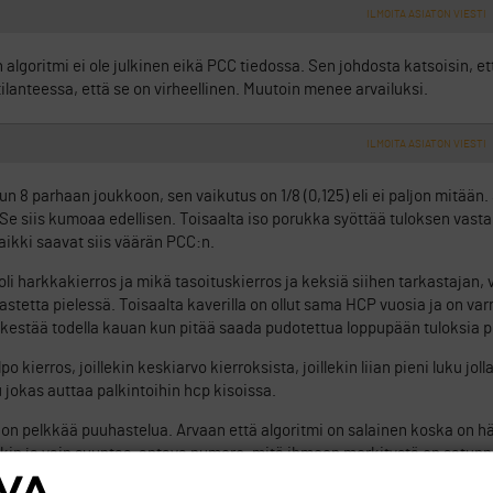
ILMOITA ASIATON VIESTI
lgoritmi ei ole julkinen eikä PCC tiedossa. Sen johdosta katsoisin, et
ilanteessa, että se on virheellinen. Muutoin menee arvailuksi.
ILMOITA ASIATON VIESTI
un 8 parhaan joukkoon, sen vaikutus on 1/8 (0,125) eli ei paljon mitään
 Se siis kumoaa edellisen. Toisaalta iso porukka syöttää tuloksen vast
Kaikki saavat siis väärän PCC:n.
i harkkakierros ja mikä tasoituskierros ja keksiä siihen tarkastajan, v
astetta pielessä. Toisaalta kaverilla on ollut sama HCP vuosia ja on va
 kestää todella kauan kun pitää saada pudotettua loppupään tuloksia p
 kierros, joillekin keskiarvo kierroksista, joillekin liian pieni luku jol
ku jokas auttaa palkintoihin hcp kisoissa.
0, on pelkkää puuhastelua. Arvaan että algoritmi on salainen koska on 
kin ja vain suuntaa-antava numero, mitä ihmeen merkitystä on satunna
8 joukkoon.