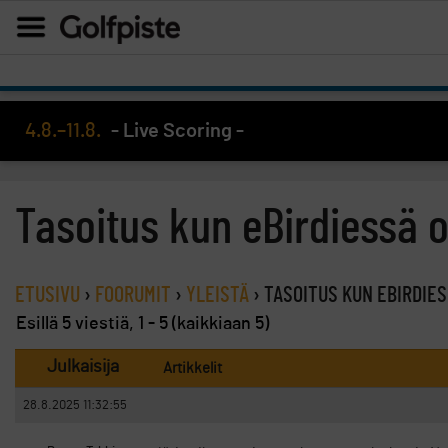
4.8.–11.8.
- Live Scoring -
Tasoitus kun eBirdiessä 
ETUSIVU
›
FOORUMIT
›
YLEISTÄ
›
TASOITUS KUN EBIRDIE
Esillä 5 viestiä, 1 - 5 (kaikkiaan 5)
Julkaisija
Artikkelit
28.8.2025 11:32:55