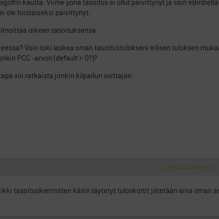
golfin kautta. Viime yönä tasoitus ei ollut päivittynyt ja sain eBirdiel
i ole toistaiseksi päivittynyt.
 ilmoittaa oikean tasoituksensa.
nteessa? Voin toki laskea oman tasoitustulokseni eilisen tuloksen muka
onkin PCC -arvon (default = 0?)?
a voi ratkaista jonkin kilpailun voittajan.
ILMOITA ASIATON VIESTI
ikki tasoituskierrosten käsin täytetyt tuloskortit jätetään aina oman 