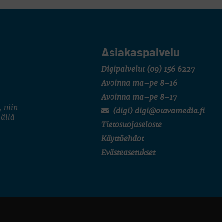
Asiakaspalvelu
Digipalvelut
(09) 156 6227
Avoinna ma–pe 8–16
Avoinna ma–pe 8–17
, niin
(digi) digi@otavamedia.fi
mällä
Tietosuojaseloste
Käyttöehdot
Evästeasetukset