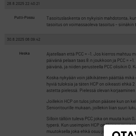
28.8.2025 22:40:21
Putti-Possu
Tasoituslaskenta on nykyisin mahdotonta, kun a
tasoitus on voimassaoleva tasoitus – siinäkin t
30.8.2025 08:09:42
Heska
Ajatellaan että PCC = -1. Jos kierros mahtuu m
päivänä pelaan taas 8:n joukkoon ja PCC = +1.
päivänä, ja niiden perusteella PCC olisikin 0. 
Koska nykyään voin jälkikäteen päättää mikä ol
hyviä tuloksia ja täten HCP on oikeasti ehkä 2 
astetta pielessä. Pielessä olevan korjaaminen
Joillekin HCP on tulos johon pääsee kun on kelpo
Senioritourille mukaan, joillekin liian suuri lu
Silloin tällöin tuleva PCC joka on muuta kuin 
typerä. Kun useimpien HCP on likiarvo muuten
muutoksella joka ehkä osuu jos tulos mahtuu 