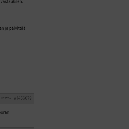
tä vastauksen,
an ja päivittää
#1456679
VASTAA
seuran