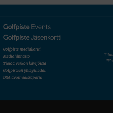
Golfpiste mediakortti
Tilaa
Mediahinnasto
pysy
Tietoa verkon kävijöistä
Golfpisteen yhteystiedot
DSA avoimuusraportti