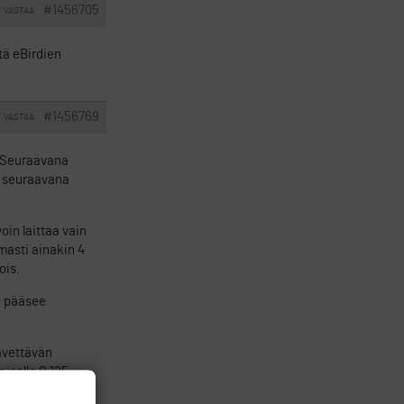
#1456705
VASTAA
tä eBirdien
#1456769
VASTAA
. Seuraavana
a seuraavana
oin laittaa vain
rmasti ainakin 4
ois.
la pääsee
hävettävän
isella 0,125