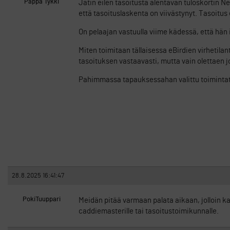
Pappa Tykki
Jätin eilen tasoitusta alentavan tuloskortin Nex
että tasoituslaskenta on viivästynyt. Tasoitus e
On pelaajan vastuulla viime kädessä, että hän
Miten toimitaan tällaisessa eBirdien virhetila
tasoituksen vastaavasti, mutta vain olettaen j
Pahimmassa tapauksessahan valittu toimintatap
28.8.2025 16:41:47
PokiTuuppari
Meidän pitää varmaan palata aikaan, jolloin ka
caddiemasterille tai tasoitustoimikunnalle.