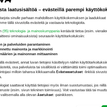
ulee heti, ja kaava sellainen jonka pystyy laskemaan itsekkin. Useimmi
sta laatusisältöä – evästeillä parempi käyttök
rjota sinulle parhaan mahdollisen käyttökokemuksen ja laadukkaat s
me tällä sivustolla evästeitä ja vastaavia teknologioita.
ILMOITA ASIATON VIESTI
en
(95) teknologia- ja mainoskumppania
keräävät tietoa (esim. vieraile
eessa kierroksen jälkipuoliskon. Odotin mielenkiinnolla PCC:tä. Oli no
laitteesi ominaisuuk­sista) seuraaviin käyttötarkoituksiin:
len liian vähän tai sitten ne jotka olivat pelasivat honosti eivätkä siksi v
e päättämään jättääkö vai ei.
ön ja palveluiden parantaminen
nettu mainonta ja markkinointi
ää alempi eli kolmella kierroksista PCC = -1, muilla nollat. Onko se sitten
määrien ja mainonnan mittaaminen
kisaan, pelitasoitus olisi yhden alempi noin 50% todennäköisyydellä (
 evästeet, annat luvan tietojesi käsittelyyn näihin käyttötarkoituksiin
teitä, osa palveluista tai sisällöistä ei välttämättä toimi optimaalisest
 oman tasoituksen laskenta onnistuu helposti, ja päivitys mielellään r
intojasi milloin tahansa klikkaamalla
-linkkiä sivust
Evästeasetukset
a.
logiat saattavat käyttää tietojasi myös ilman suostumustasi, jos niillä
peruste (esim. sivun tekninen toimivuus). Voit vastustaa tätä tai muutt
 valitsemalla alla olevan
-painikkeen.
Asetukset