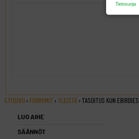
Tietosuoja
ETUSIVU
›
FOORUMIT
›
YLEISTÄ
›
TASOITUS KUN EBIRDIE
LUO AIHE
SÄÄNNÖT