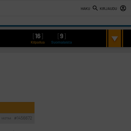
HAKU
KIRJAUDU
[
16
]
[
9
]
Kilpailua
Suomalaista
#1456672
VASTAA