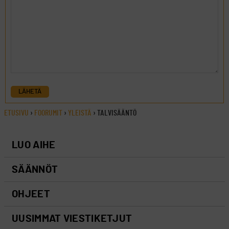
LÄHETÄ
ETUSIVU
›
FOORUMIT
›
YLEISTÄ
›
TALVISÄÄNTÖ
LUO AIHE
SÄÄNNÖT
OHJEET
UUSIMMAT VIESTIKETJUT