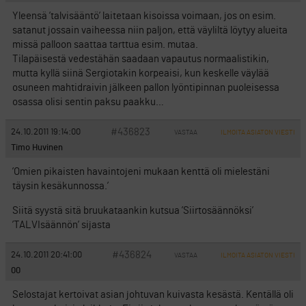
Yleensä ’talvisääntö’ laitetaan kisoissa voimaan, jos on esim.
satanut jossain vaiheessa niin paljon, että väyliltä löytyy alueita
missä palloon saattaa tarttua esim. mutaa.
Tilapäisestä vedestähän saadaan vapautus normaalistikin,
mutta kyllä siinä Sergiotakin korpeaisi, kun keskelle väylää
osuneen mahtidraivin jälkeen pallon lyöntipinnan puoleisessa
osassa olisi sentin paksu paakku…
#436823
24.10.2011 19:14:00
VASTAA
ILMOITA ASIATON VIESTI
Timo Huvinen
’Omien pikaisten havaintojeni mukaan kenttä oli mielestäni
täysin kesäkunnossa.’
Siitä syystä sitä bruukataankin kutsua ’Siirtosäännöksi’
’TALVIsäännön’ sijasta
#436824
24.10.2011 20:41:00
VASTAA
ILMOITA ASIATON VIESTI
00
Selostajat kertoivat asian johtuvan kuivasta kesästä. Kentällä oli