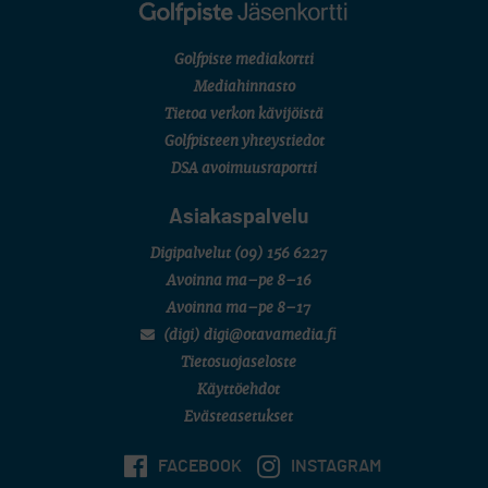
Golfpiste mediakortti
Mediahinnasto
Tietoa verkon kävijöistä
Golfpisteen yhteystiedot
DSA avoimuusraportti
Asiakaspalvelu
Digipalvelut
(09) 156 6227
Avoinna ma–pe 8–16
Avoinna ma–pe 8–17
(digi) digi@otavamedia.fi
Tietosuojaseloste
Käyttöehdot
Evästeasetukset
FACEBOOK
INSTAGRAM