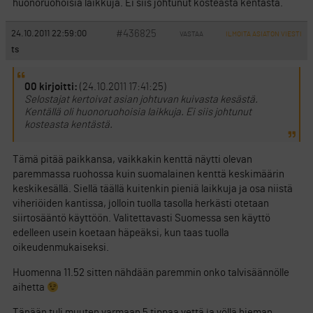
huonoruohoisia laikkuja. Ei siis johtunut kosteasta kentästä.
#436825
24.10.2011 22:59:00
VASTAA
ILMOITA ASIATON VIESTI
ts
00 kirjoitti:
(24.10.2011 17:41:25)
Selostajat kertoivat asian johtuvan kuivasta kesästä.
Kentällä oli huonoruohoisia laikkuja. Ei siis johtunut
kosteasta kentästä.
Tämä pitää paikkansa, vaikkakin kenttä näytti olevan
paremmassa ruohossa kuin suomalainen kenttä keskimäärin
keskikesällä. Siellä täällä kuitenkin pieniä laikkuja ja osa niistä
viheriöiden kantissa, jolloin tuolla tasolla herkästi otetaan
siirtosääntö käyttöön. Valitettavasti Suomessa sen käyttö
edelleen usein koetaan häpeäksi, kun taas tuolla
oikeudenmukaiseksi.
Huomenna 11.52 sitten nähdään paremmin onko talvisäännölle
aihetta
Tänään tuli muuten varmaan 5 tippaa vettä ja yöllä hieman