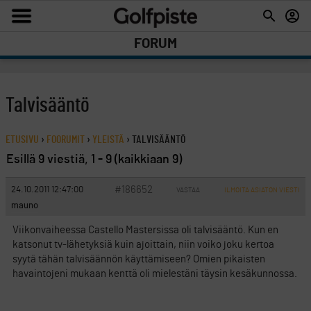
FORUM
Talvisääntö
ETUSIVU
›
FOORUMIT
›
YLEISTÄ
›
TALVISÄÄNTÖ
Esillä 9 viestiä, 1 - 9 (kaikkiaan 9)
#186652
24.10.2011 12:47:00
VASTAA
ILMOITA ASIATON VIESTI
mauno
Viikonvaiheessa Castello Mastersissa oli talvisääntö. Kun en
katsonut tv-lähetyksiä kuin ajoittain, niin voiko joku kertoa
syytä tähän talvisäännön käyttämiseen? Omien pikaisten
havaintojeni mukaan kenttä oli mielestäni täysin kesäkunnossa.