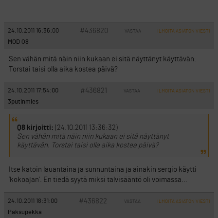
#436820
24.10.2011 16:36:00
VASTAA
ILMOITA ASIATON VIESTI
MOD Q8
Sen vähän mitä näin niin kukaan ei sitä näyttänyt käyttävän.
Torstai taisi olla aika kostea päivä?
#436821
24.10.2011 17:54:00
VASTAA
ILMOITA ASIATON VIESTI
3putinmies
Q8 kirjoitti:
(24.10.2011 13:36:32)
Sen vähän mitä näin niin kukaan ei sitä näyttänyt
käyttävän. Torstai taisi olla aika kostea päivä?
Itse katoin lauantaina ja sunnuntaina ja ainakin sergio käytti
’kokoajan’. En tiedä syytä miksi talvisääntö oli voimassa…
#436822
24.10.2011 18:31:00
VASTAA
ILMOITA ASIATON VIESTI
Paksupekka