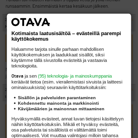
runsaammin. Ensimmäistä kertaa kesäkuun jälkeen.
#436826
25.10.2011 00:14:00
VASTAA
ILMOITA ASIATON VIESTI
MOD Q8
Kotimaista laatusisältöä – evästeillä parempi
käyttökokemus
ts kirjoitti:
(24.10.2011 19:59:48)
Haluamme tarjota sinulle parhaan mahdollisen
Tänään tuli muuten varmaan 5 tippaa vettä ja yöllä hieman
käyttökokemuksen ja laadukkaat sisällöt, siksi
runsaammin. Ensimmäistä kertaa kesäkuun jälkeen.
käytämme tällä sivustolla evästeitä ja vastaavia
teknologioita.
Mitähän minä kuuntelin kun Diana Dougherty Sky Sportsilla
ja sen
(95) teknologia- ja mainoskumppania
Otava
jupisi jotain huonosta kelistä, kaipa se oli sitten jotain muuta.
keräävät tietoa (esim. vierailemis­tasi sivuista ja laitteesi
ominaisuuk­sista) seuraaviin käyttötarkoituksiin:
#436827
25.10.2011 02:20:00
VASTAA
ILMOITA ASIATON VIESTI
ts
Sisällön ja palveluiden parantaminen
Kohdennettu mainonta ja markkinointi
Kävijämäärien ja mainonnan mittaaminen
Q8 kirjoitti:
(24.10.2011 21:14:20)
Hyväksymällä evästeet, annat luvan tietojesi käsittelyyn
näihin käyttötarkoituksiin. Mikäli et hyväksy evästeitä,
osa palveluista tai sisällöistä ei välttämättä toimi
ts kirjoitti:
(24.10.2011 19:59:48)
optimaalisesti. Voit muuttaa valintojasi milloin tahansa
Tänään tuli muuten varmaan 5 tippaa vettä ja yöllä