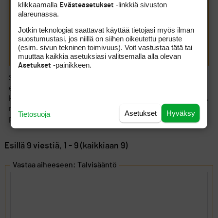
klikkaamalla
-linkkiä sivuston
hieman runsaammin. Ensimmäistä kertaa kesäkuun
Evästeasetukset
alareunassa.
jälkeen.
Jotkin teknologiat saattavat käyttää tietojasi myös ilman
Mitähän minä kuuntelin kun Diana Dougherty Sky Sportsilla
suostumustasi, jos niillä on siihen oikeutettu peruste
jupisi jotain huonosta kelistä, kaipa se oli sitten jotain
(esim. sivun tekninen toimivuus). Voit vastustaa tätä tai
muuta.
muuttaa kaikkia asetuksiasi valitsemalla alla olevan
-painikkeen.
Asetukset
Se saattaa eri puolila maailmaa tuo bad wether tarkoittaa kovin
eri asioita. Täällä se on tänä kesänä ja syksynä tarkoittanut
kovaa kuivuutta. Nytkin kuulemma sataa alempana ja ylempänä,
mutta tänne ei vaan osu millään. Lomalaisille mukavaa, mutta
Asetukset
Hyväksy
Tietosuoja
paikallisile alkaa olemaan hankala tilanne.
Esillä 9 viestiä, 1 - 9 (kaikkiaan 9)
Vastaa aiheeseen: Talvisääntö