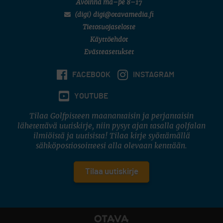
Avoinna ma–pe 8–17
(digi) digi@otavamedia.fi
Tietosuojaseloste
Käyttöehdot
Evästeasetukset
FACEBOOK
INSTAGRAM
YOUTUBE
Tilaa Golfpisteen maanantaisin ja perjantaisin
lähetettävä uutiskirje, niin pysyt ajan tasalla golfalan
ilmiöistä ja uutisista! Tilaa kirje syöttämällä
sähköpostiosoitteesi alla olevaan kenttään.
Tilaa uutiskirje