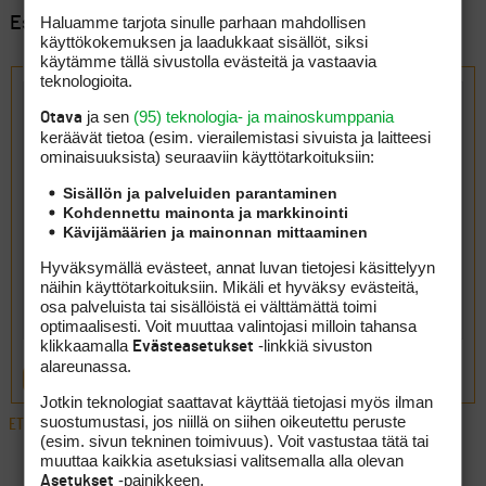
Haluamme tarjota sinulle parhaan mahdollisen
Esillä 6 viestiä, 1 - 6 (kaikkiaan 6)
käyttökokemuksen ja laadukkaat sisällöt, siksi
käytämme tällä sivustolla evästeitä ja vastaavia
Vastaa aiheeseen: Suomen pisimmät draivit?
teknologioita.
ja sen
(95) teknologia- ja mainoskumppania
Otava
keräävät tietoa (esim. vierailemis­tasi sivuista ja laitteesi
ominaisuuk­sista) seuraaviin käyttötarkoituksiin:
Sisällön ja palveluiden parantaminen
Kohdennettu mainonta ja markkinointi
Kävijämäärien ja mainonnan mittaaminen
Hyväksymällä evästeet, annat luvan tietojesi käsittelyyn
näihin käyttötarkoituksiin. Mikäli et hyväksy evästeitä,
osa palveluista tai sisällöistä ei välttämättä toimi
optimaalisesti. Voit muuttaa valintojasi milloin tahansa
klikkaamalla
-linkkiä sivuston
Evästeasetukset
alareunassa.
LÄHETÄ
Jotkin teknologiat saattavat käyttää tietojasi myös ilman
suostumustasi, jos niillä on siihen oikeutettu peruste
ETUSIVU
›
FOORUMIT
›
YLEISTÄ
›
SUOMEN PISIMMÄT DRAIVIT?
(esim. sivun tekninen toimivuus). Voit vastustaa tätä tai
muuttaa kaikkia asetuksiasi valitsemalla alla olevan
-painikkeen.
Asetukset