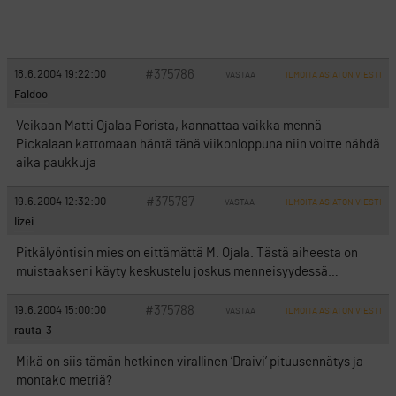
#375786
18.6.2004 19:22:00
VASTAA
ILMOITA ASIATON VIESTI
Faldoo
Veikaan Matti Ojalaa Porista, kannattaa vaikka mennä
Pickalaan kattomaan häntä tänä viikonloppuna niin voitte nähdä
aika paukkuja
#375787
19.6.2004 12:32:00
VASTAA
ILMOITA ASIATON VIESTI
Iizei
Pitkälyöntisin mies on eittämättä M. Ojala. Tästä aiheesta on
muistaakseni käyty keskustelu joskus menneisyydessä…
#375788
19.6.2004 15:00:00
VASTAA
ILMOITA ASIATON VIESTI
rauta-3
Mikä on siis tämän hetkinen virallinen ’Draivi’ pituusennätys ja
montako metriä?