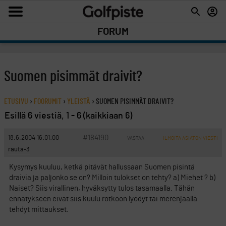
FORUM
Suomen pisimmät draivit?
ETUSIVU
›
FOORUMIT
›
YLEISTÄ
›
SUOMEN PISIMMÄT DRAIVIT?
Esillä 6 viestiä, 1 - 6 (kaikkiaan 6)
#184190
18.6.2004 16:01:00
VASTAA
ILMOITA ASIATON VIESTI
rauta-3
Kysymys kuuluu, ketkä pitävät hallussaan Suomen pisintä
draivia ja paljonko se on? Milloin tulokset on tehty? a) Miehet ? b)
Naiset? Siis virallinen, hyväksytty tulos tasamaalla. Tähän
ennätykseen eivät siis kuulu rotkoon lyödyt tai merenjäällä
tehdyt mittaukset.