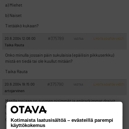
a) Miehet
b) Naiset
Tietääkö kukaan?
#375789
20.6.2004 12:08:00
VASTAA
ILMOITA ASIATON VIESTI
Taika Rauta
Onko minulla jossain päin sukulaisia (epäilisin pikkuserkku)
mistä en tiedä tai ole kuullut mitään?
Taika Rauta
#375790
20.6.2004 19:15:00
VASTAA
ILMOITA ASIATON VIESTI
artojarvinen
Matilla tosiaan on suomen pisimmät ja epätarkimmat draivit..
Mutta kun osuu kohdalle, niin ei se alas heti tule.. (Yyterin 18
viime vuonna.. Ensin pallo metsään hukkaan, varapallo tiiltä
griinille, eli 340 metrii ilmassa..)
Kotimaista laatusisältöä – evästeillä parempi
käyttökokemus