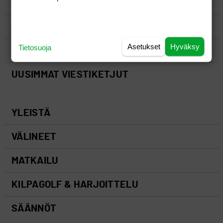
LUO AIHE
SÄÄNNÖT
Asetukset
Hyväksy
Tietosuoja
OHJEET
UUSIMMAT VIESTIKETJUT
YLEISTÄ
VÄLINEET
MATKAILU
KILPAGOLF & HARJOITTELU
SÄÄNNÖT