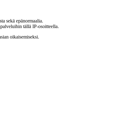
ista sekä epänormaalia.
lveluihin tällä IP-osoitteella.
asian oikaisemiseksi.