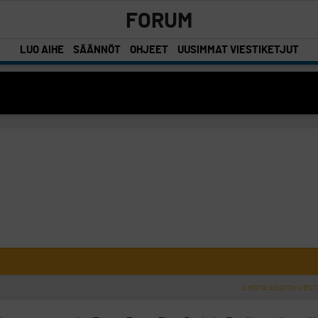
FORUM
LUO AIHE
SÄÄNNÖT
OHJEET
UUSIMMAT VIESTIKETJUT
ILMOITA ASIATON VIEST