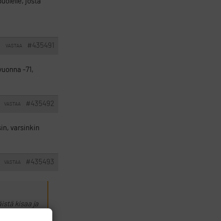
uolelle, josta
#435491
VASTAA
I
vuonna -71,
#435492
VASTAA
in, varsinkin
#435493
VASTAA
stä kisaa ja
in