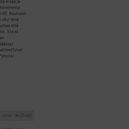
tä kisaa ja
n hämmentyi
30-60. Rauhalan
 ollut tänä
uumaa että
in. Siis ei
hän
 päässyt
aatteet?Just
Pohjois-
#435490
VASTAA