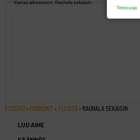
Vastaa aiheeseen: Rauhala sekaisin
Tietosuoja
ETUSIVU
›
FOORUMIT
›
YLEISTÄ
›
RAUHALA SEKAISIN
LUO AIHE