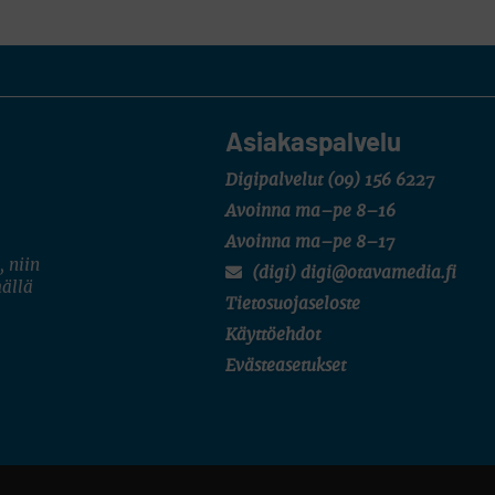
Asiakaspalvelu
Digipalvelut
(09) 156 6227
Avoinna ma–pe 8–16
Avoinna ma–pe 8–17
, niin
(digi) digi@otavamedia.fi
mällä
Tietosuojaseloste
Käyttöehdot
Evästeasetukset