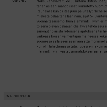
Cobra 460
Maksukanavalta tulee uusintana British Open,
tähän asiaani mahddlisesti kiinnitetty huomi
Rauhalalle kun oli itse juuri päivitellyt Michel
mielestä pelaa tahallaan näin, sijat 5-10 antav
vuonna tasaisempi kuin aiemmin!!! Tyryn erim
toisena olevan pelaajan olisi hyvä tehdä seuraav
sanonut holarista retorisena ajatuksena tai h
vaikeaselkoisen valmentajan maineessa, eikä a
suomessa sellaiseen asemaan että monimielise
kun olin lähettämässä tätä, rupesi ennakoimaa
Irlannin!! Tyryn vastausmurahduksen äänensäv
25.12.2011 19:10:00