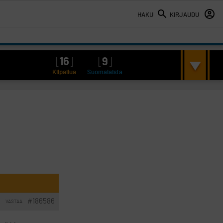
HAKU
KIRJAUDU
[
16
]
[
9
]
Kilpailua
Suomalaista
#186586
VASTAA
I