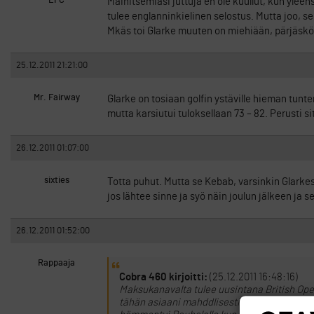
EFC
Mainitsemiasi juttuja en ole kuullut, kun yleen
tulee englanninkielinen selostus. Mutta joo, se
Mkäs toi Glarke muuten on miehiään, pärjäsk
25.12.2011 21:21:00
Mr. Fairway
Glarke on tosiaan golfin ystäville hieman tun
mutta karsiutui tuloksellaan 73 – 82. Perusti 
26.12.2011 01:07:00
sixties
Totta puhut. Mutta se Kebab, varsinkin Glarkes
jos lähtee sinne ja syö näin joulun jälkeen ja
26.12.2011 01:52:00
Rappaaja
Cobra 460 kirjoitti:
(25.12.2011 16:48:16)
Maksukanavalta tulee uusintana British Ope
tähän asiaani mahddlisesti kiinnitetty huo