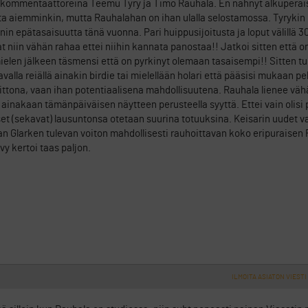
 kommentaattoreina Teemu Tyry ja Timo Rauhala. En nähnyt alkuperäis
ota aiemminkin, mutta Rauhalahan on ihan ulalla selostamossa. Tyryki
sonin epätasaisuutta tänä vuonna. Pari huippusijoitusta ja loput välillä 
at niin vähän rahaa ettei niihin kannata panostaa!! Jatkoi sitten että on
ielen jälkeen täsmensi että on pyrkinyt olemaan tasaisempi!! Sitten t
alla reiällä ainakin birdie tai mielellään holari että pääsisi mukaan peli
eittona, vaan ihan potentiaalisena mahdollisuutena. Rauhala lienee vä
inakaan tämänpäiväisen näytteen perusteella syyttä. Ettei vain olisi
t (sekavat) lausuntonsa otetaan suurina totuuksina. Keisarin uudet v
n Glarken tulevan voiton mahdollisesti rauhoittavan koko eripuraisen 
y kertoi taas paljon.
ILMOITA ASIATON VIESTI