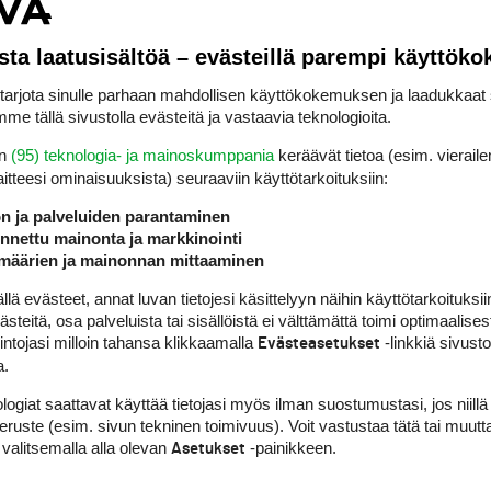
tellyt Michelsonin epätasaisuutta tänä vuonna. Pari huippusijoitusta ja l
n, sijat 5-10 antavat niin vähän rahaa ettei niihin kannata panostaa!! 
iemmin!!! Tyryn erimielen jälkeen täsmensi että on pyrkinyt olemaan ta
sta laatusisältöä – evästeillä parempi käyttök
isi hyvä tehdä seuraavalla reiällä ainakin birdie tai mielellään holari e
torisena ajatuksena tai heittona, vaan ihan potentiaalisena mahdollisuu
rjota sinulle parhaan mahdollisen käyttökokemuksen ja laadukkaat s
entajan maineessa, eikä ainakaan tämänpäiväisen näytteen perusteella
me tällä sivustolla evästeitä ja vastaavia teknologioita.
en asemaan että monimieliset (sekavat) lausuntonsa otetaan suurina tot
ttämässä tätä, rupesi ennakoimaan Glarken tulevan voiton mahdollisesti
en
(95) teknologia- ja mainoskumppania
keräävät tietoa (esim. vieraile
nnin!! Tyryn vastausmurahduksen äänensävy kertoi taas paljon.
laitteesi ominaisuuk­sista) seuraaviin käyttötarkoituksiin:
ön ja palveluiden parantaminen
nettu mainonta ja markkinointi
määrien ja mainonnan mittaaminen
ILMOITA ASIATON VIESTI
 evästeet, annat luvan tietojesi käsittelyyn näihin käyttötarkoituksiin
teitä, osa palveluista tai sisällöistä ei välttämättä toimi optimaalisest
tetta ja juhlakalun ääntämistä joutuvansa selittämään, mutta joutui sitt
intojasi milloin tahansa klikkaamalla
-linkkiä sivust
Evästeasetukset
a.
logiat saattavat käyttää tietojasi myös ilman suostumustasi, jos niillä
peruste (esim. sivun tekninen toimivuus). Voit vastustaa tätä tai muutt
 valitsemalla alla olevan
-painikkeen.
Asetukset