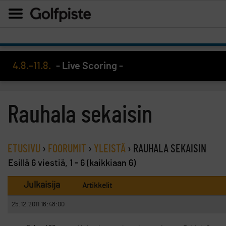
4.8.–11.8.
- Live Scoring -
Rauhala sekaisin
ETUSIVU
›
FOORUMIT
›
YLEISTÄ
›
RAUHALA SEKAISIN
Esillä 6 viestiä, 1 - 6 (kaikkiaan 6)
Julkaisija
Artikkelit
25.12.2011 16:48:00