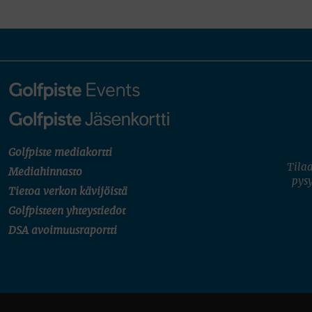
Golfpiste mediakortti
Tilaa
Mediahinnasto
pysy
Tietoa verkon kävijöistä
Golfpisteen yhteystiedot
DSA avoimuusraportti