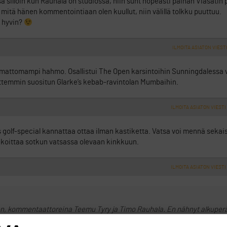
sä silloin kun Rauhala on studiossa, niin suht nopeasti painan Viasatin p
 mitä hänen kommentointiaan olen kuullut, niin välillä tolkku puuttuu.
ö hyvin?
ILMOITA ASIATON VIEST
temattomampi hahmo. Osallistui The Open karsintoihin Sunningdalessa 
sittemmin suositun Glarke’s kebab-ravintolan Mumbaihin.
ILMOITA ASIATON VIESTI
 golf-special kannattaa ottaa ilman kastiketta. Vatsa voi mennä sekais
 sekoittaa sotkun vatsassa olevaan kinkkuun.
ILMOITA ASIATON VIESTI
n, kommentaattoreina Teemu Tyry ja Timo Rauhala. En nähnyt alkuperäi
miota aiemminkin, mutta Rauhalahan on ihan ulalla selostamossa. Tyryk