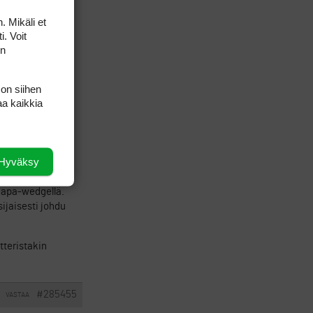
. Mikäli et
i. Voit
on
 on siihen
aa kaikkia
Hyväksy
 vielä voitetaan
a napa-wedgellä.
sijaisesti johdu
utteristakin
#285455
VASTAA