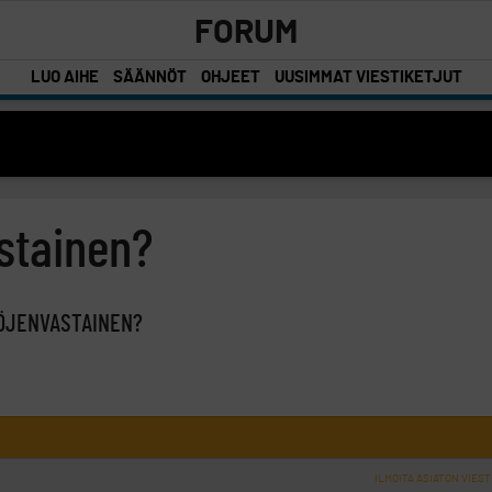
FORUM
LUO AIHE
SÄÄNNÖT
OHJEET
UUSIMMAT VIESTIKETJUT
astainen?
TÖJENVASTAINEN?
ILMOITA ASIATON VIEST