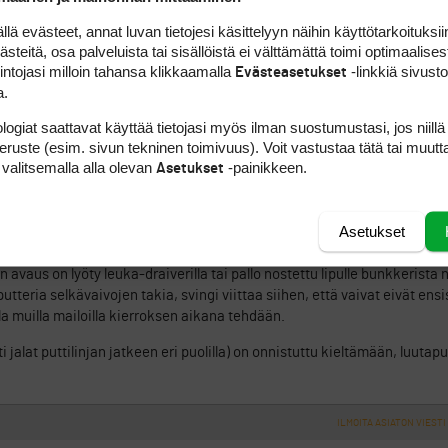
 evästeet, annat luvan tietojesi käsittelyyn näihin käyttötarkoituksiin
)
teitä, osa palveluista tai sisällöistä ei välttämättä toimi optimaalisest
yy nopeasti, olisi pitänyt kysyä, ovatko pitkät putterit golfin hengen
intojasi milloin tahansa klikkaamalla
-linkkiä sivust
Evästeasetukset
a.
logiat saattavat käyttää tietojasi myös ilman suostumustasi, jos niillä
aa sääntö- ym golfeepoksia voisi aistia
peruste (esim. sivun tekninen toimivuus). Voit vastustaa tätä tai muutt
a näyttäisi kyllä saada lyödä, vaikka
 valitsemalla alla olevan
-painikkeen.
Asetukset
ssa on niin maagista, että se suoritus
Asetukset
taisista arvostuksista kiinni. Vaikka on odotettavissa, että joku major
an avaus on lyöty leuka-draiverilla tai pallo nostettu lipulle bunkkerist
tteria selkävaivojen takia, svingi viittaa siihen, että vaivat eivät ensi
la muilla mailoilla kierroksen aikana tehdään.
i jalat puttilinjan jatkeen eri puolilla) on onnistuttu kieltämään, luutap
ILMOITA ASIATON VIESTI