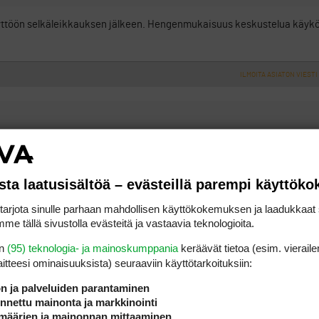
 käyttöön selkäleikkauksen jälkeen. Hengenmukaisuus keskustelua käyköö
ILMOITA ASIATON VIESTI
 nopeasti, olisi pitänyt kysyä, ovatko pitkät putterit golfin hengen mu
sääntö- ym golfeepoksia voisi aistia
sta laatusisältöä – evästeillä parempi käyttök
näyttäisi kyllä saada lyödä, vaikka
rjota sinulle parhaan mahdollisen käyttökokemuksen ja laadukkaat s
a on niin maagista, että se suoritus
me tällä sivustolla evästeitä ja vastaavia teknologioita.
en
(95) teknologia- ja mainoskumppania
keräävät tietoa (esim. vieraile
laitteesi ominaisuuk­sista) seuraaviin käyttötarkoituksiin:
ILMOITA ASIATON VIESTI
ön ja palveluiden parantaminen
nettu mainonta ja markkinointi
määrien ja mainonnan mittaaminen