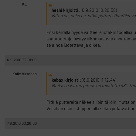
KL
hashi kirjoitti:
(6.9.2010 10:20:58)
Miten on, onko ns. pitkä putteri sääntöjenvas
Ensi kerralla pyydä väitteelle jotakin todelli
sääntötietäjä pystyy ulkomuistista osoittama
se ainoa luotettava ja oikea.
6.9.2010 22:01:00
Kalle Virtanen
kebax kirjoitti:
(6.9.2010 11:12:44)
Mailassa varren pituus on rajoitettu 48”. Tä
Pitkiä puttereita näkee silloin tällöin. Mutta 
Voisihan esim. chipperi olla sekin pitkävartine
7.9.2010 00:26:00