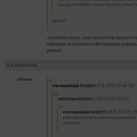
luutaputteristakin luulisi löytyvän jotai
Kuten?
Jos tahtoa löytyy, jotain perusteita saattaisi 
välineistä on ennenkin tullut laittomia uuden
putterit.
8.9.2010 01:54:00
raffimies
vieraspelaaja kirjoitti:
(7.9.2010 20:48:39)
raffimies kirjoitti:
(7.9.2010 8:08:54)
vieraspelaaja kirjoitti:
(6.9.2010 21:26
sääntöjenmukaisuudestaa keskustelu tyr
mukaisia..