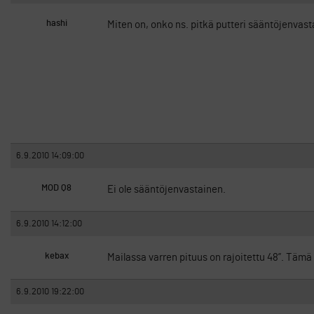
hashi
Miten on, onko ns. pitkä putteri sääntöjenvasta
6.9.2010 14:09:00
MOD Q8
Ei ole sääntöjenvastainen.
6.9.2010 14:12:00
kebax
Mailassa varren pituus on rajoitettu 48”. Tämä
6.9.2010 19:22:00