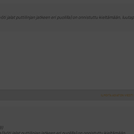
öti jalat puttilinjan jatkeen eri puolilla) on onnistuttu kieltämään, luuta
ILMOITA ASIATON VIESTI
9)
(lyöti jalat puttilinjan jatkeen eri puolilla) on onnistuttu kieltämään,