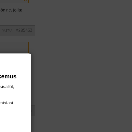
n ne, joilta
#285453
VASTAA
kaisia..
okemus
isällöt,
mis­tasi
#285454
VASTAA