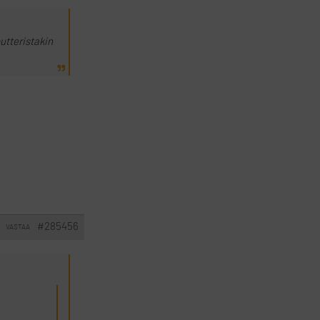
putteristakin
#285456
VASTAA