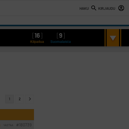
HAKU
KIRJAUDU
[
16
]
[
9
]
Kilpailua
Suomalaista
1
2
#180739
VASTAA
I