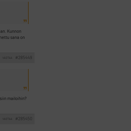
naan. Kunnon
nettu sana on
#285449
VASTAA
siin mailoihin?
#285450
VASTAA