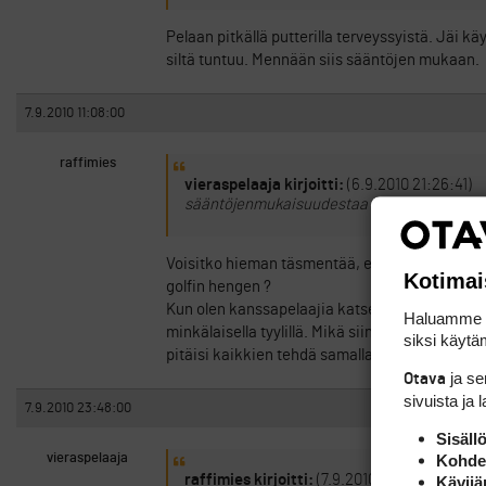
Pelaan pitkällä putterilla terveyssyistä. Jäi
siltä tuntuu. Mennään siis sääntöjen mukaan.
7.9.2010 11:08:00
raffimies
vieraspelaaja kirjoitti:
(6.9.2010 21:26:41)
sääntöjenmukaisuudestaa keskustelu tyrehtyy
Voisitko hieman täsmentää, että mistä kohtaa 
Kotimai
golfin hengen ?
Kun olen kanssapelaajia katsellut, niin palloa 
Haluamme ta
minkälaisella tyylillä. Mikä siinä puttaamisess
siksi käytäm
pitäisi kaikkien tehdä samallalailla ?
ja s
Otava
sivuista ja 
7.9.2010 23:48:00
Sisäll
Kohden
vieraspelaaja
raffimies kirjoitti:
(7.9.2010 8:08:54)
Kävijä