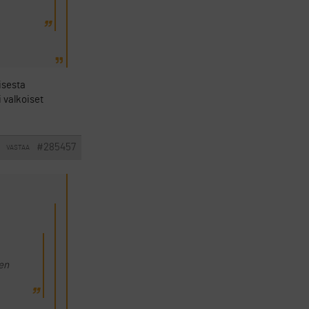
isesta
 valkoiset
#285457
VASTAA
gen