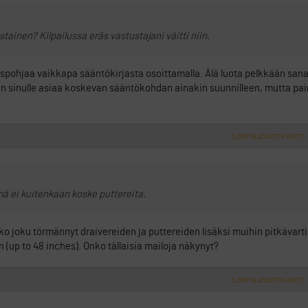
tainen? Kilpailussa eräs vastustajani väitti niin.
suuspohjaa vaikkapa sääntökirjasta osoittamalla. Älä luota pelkkään sa
an sinulle asiaa koskevan sääntökohdan ainakin suunnilleen, mutta pai
ILMOITA ASIATON VIESTI
mä ei kuitenkaan koske puttereita.
onko joku törmännyt draivereiden ja puttereiden lisäksi muihin pitkävarti
n (up to 48 inches). Onko tällaisia mailoja näkynyt?
ILMOITA ASIATON VIESTI