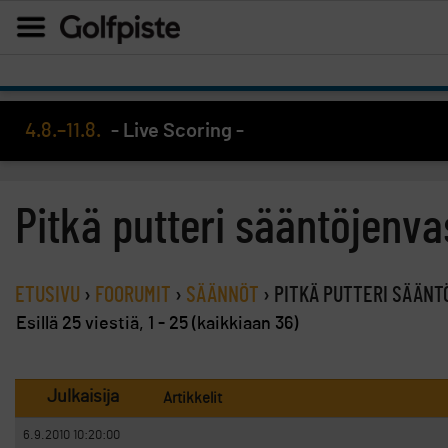
4.8.–11.8.
- Live Scoring -
Pitkä putteri sääntöjenv
ETUSIVU
›
FOORUMIT
›
SÄÄNNÖT
›
PITKÄ PUTTERI SÄÄN
Esillä 25 viestiä, 1 - 25 (kaikkiaan 36)
Julkaisija
Artikkelit
6.9.2010 10:20:00