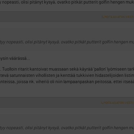
peasti, olisi pitänyt kysyä, ovatko pitkät putterit golfin hengen muk
ILMOITA ASIATON VIEST
 nopeasti, olisi pitänyt kysyä, ovatko pitkät putterit golfin hengen mu
täysin väärässä…
la. Tuolloin ritarit kantoivat muassaan sekä käyrää ’pallon’ lyömiseen ta
tevä satunnaisten vihollisten ja kenttää tukkivien hidastelijoiden listi
anteissa, joissa nk. viheriö oli niin lampaanpaskan peitossa, ettei itse
ILMOITA ASIATON VIESTI
 nopeasti, olisi pitänyt kysyä, ovatko pitkät putterit golfin hengen mu