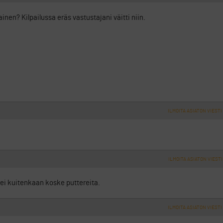
inen? Kilpailussa eräs vastustajani väitti niin.
ILMOITA ASIATON VIESTI
ILMOITA ASIATON VIESTI
 ei kuitenkaan koske puttereita.
ILMOITA ASIATON VIESTI