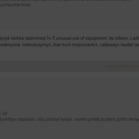
n huomauttamista.
käytyä vaikka säännöstä 14-3 unusual use of equipment, tai silleen. Laill
vuodenyönä. makukysymys, ihan kuin mopontankit, callawayn raudat tai
ILMOITA ASIATON VIESTI
:41)
ehtyy nopeasti, olisi pitänyt kysyä, ovatko pitkät putterit golfin hen