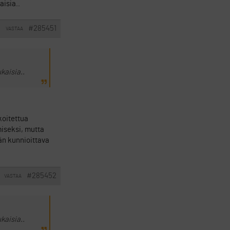
aisia..
#285451
VASTAA
I
kaisia..
rkoitettua
miseksi, mutta
ään kunnioittava
#285452
VASTAA
kaisia..