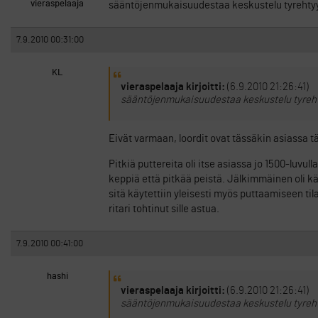
vieraspelaaja
sääntöjenmukaisuudestaa keskustelu tyrehtyy no
7.9.2010 00:31:00
KL
vieraspelaaja kirjoitti:
(6.9.2010 21:26:41)
sääntöjenmukaisuudestaa keskustelu tyrehtyy
Eivät varmaan, loordit ovat tässäkin asiassa 
Pitkiä puttereita oli itse asiassa jo 1500-luvul
keppiä että pitkää peistä. Jälkimmäinen oli kä
sitä käytettiin yleisesti myös puttaamiseen til
ritari tohtinut sille astua.
7.9.2010 00:41:00
hashi
vieraspelaaja kirjoitti:
(6.9.2010 21:26:41)
sääntöjenmukaisuudestaa keskustelu tyrehtyy