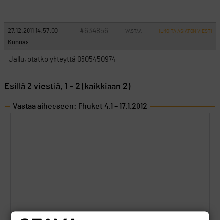
#634856
27.12.2011 14:57:00
VASTAA
ILMOITA ASIATON VIESTI
Kunnas
Jallu, otatko yhteyttä 0505450974
Esillä 2 viestiä, 1 - 2 (kaikkiaan 2)
Vastaa aiheeseen: Phuket 4.1 – 17.1.2012