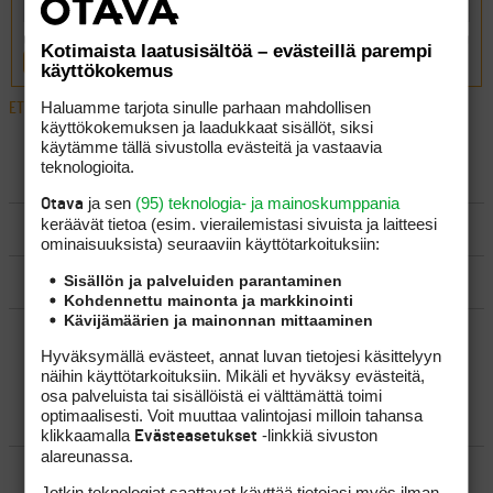
Kotimaista laatusisältöä – evästeillä parempi
LÄHETÄ
käyttökokemus
Haluamme tarjota sinulle parhaan mahdollisen
ETUSIVU
›
FOORUMIT
›
MATKAILU
›
PHUKET 4.1 – 17.1.2012
käyttökokemuksen ja laadukkaat sisällöt, siksi
käytämme tällä sivustolla evästeitä ja vastaavia
teknologioita.
LUO AIHE
ja sen
(95) teknologia- ja mainoskumppania
Otava
keräävät tietoa (esim. vierailemis­tasi sivuista ja laitteesi
SÄÄNNÖT
ominaisuuk­sista) seuraaviin käyttötarkoituksiin:
Sisällön ja palveluiden parantaminen
OHJEET
Kohdennettu mainonta ja markkinointi
Kävijämäärien ja mainonnan mittaaminen
UUSIMMAT VIESTIKETJUT
Hyväksymällä evästeet, annat luvan tietojesi käsittelyyn
näihin käyttötarkoituksiin. Mikäli et hyväksy evästeitä,
osa palveluista tai sisällöistä ei välttämättä toimi
optimaalisesti. Voit muuttaa valintojasi milloin tahansa
YLEISTÄ
klikkaamalla
-linkkiä sivuston
Evästeasetukset
alareunassa.
VÄLINEET
Jotkin teknologiat saattavat käyttää tietojasi myös ilman