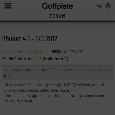
FORUM
Phuket 4.1 – 17.1.2012
ETUSIVU
›
FOORUMIT
›
MATKAILU
›
PHUKET 4.1 – 17.1.2012
Esillä 2 viestiä, 1 - 2 (kaikkiaan 2)
#631858
27.12.2011 14:15:00
VASTAA
ILMOITA ASIATON VIESTI
jaka
Olen menossa Phukettiin (patong) 4.1.2012 (2 viikkoa) ja siellä
olisi tarkoitus pelata joitakin kierroksia.
Jos samanlaisia ajatuksia niin kommentoi, sillä suomalainen
peliseura olisi ok.