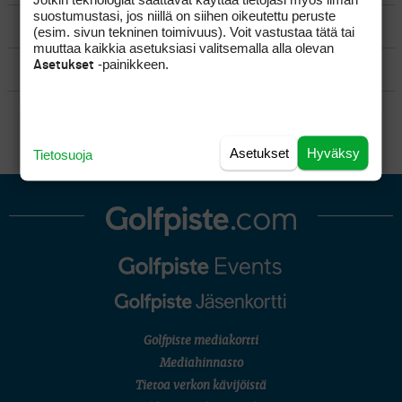
suostumustasi, jos niillä on siihen oikeutettu peruste
MATKAILU
(esim. sivun tekninen toimivuus). Voit vastustaa tätä tai
muuttaa kaikkia asetuksiasi valitsemalla alla olevan
-painikkeen.
Asetukset
KILPAGOLF & HARJOITTELU
SÄÄNNÖT
Asetukset
Hyväksy
Tietosuoja
Golfpiste mediakortti
Mediahinnasto
Tietoa verkon kävijöistä