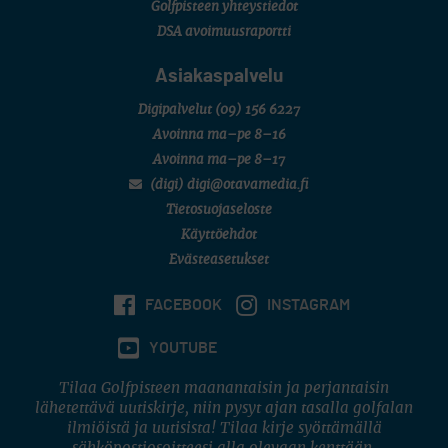
Golfpisteen yhteystiedot
DSA avoimuusraportti
Asiakaspalvelu
Digipalvelut
(09) 156 6227
Avoinna ma–pe 8–16
Avoinna ma–pe 8–17
(digi) digi@otavamedia.fi
Tietosuojaseloste
Käyttöehdot
Evästeasetukset
FACEBOOK
INSTAGRAM
YOUTUBE
Tilaa Golfpisteen maanantaisin ja perjantaisin
lähetettävä uutiskirje, niin pysyt ajan tasalla golfalan
ilmiöistä ja uutisista! Tilaa kirje syöttämällä