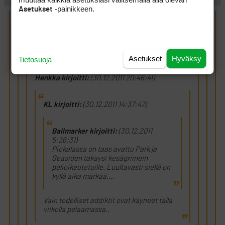
-painikkeen.
Asetukset
Henkka kirjoitti:
(30.12.2011 21:13:48)
Rauski kirjoitti:
(30.12.2011 21:01:41)
Asetukset
Hyväksy
Tietosuoja
Henkka kirjoitti:
(30.12.2011 20:46:41)
KL kirjoitti:
(30.12.2011 14:37:47)
Ballmarker kirjoitti:
(30.12.2011
5:26:31)
Pickalassa on taas avattu Park ja
Seasiden takaysi kesägriinein
pelioikeutetuille. Luultavasti siellä on
kyllä aika märkää….
Vain todelliset addiktit ovat käyneet tällä
viikolla pelaamassa..