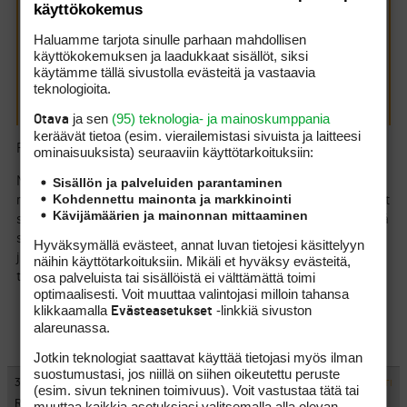
käyttökokemus
Ei pidä paikkaansa. En käynyt.
Haluamme tarjota sinulle parhaan mahdollisen
käyttökokemuksen ja laadukkaat sisällöt, siksi
käytämme tällä sivustolla evästeitä ja vastaavia
Mitenköhän tähän nyt suhtauisi, kun tuolla toisessa
teknologioita.
ketjussa on asiasta vähän muunlaista tietoa.
ja sen
(95) teknologia- ja mainoskumppania
Otava
keräävät tietoa (esim. vierailemis­tasi sivuista ja laitteesi
Forumin tyylille uskollisena:
ominaisuuk­sista) seuraaviin käyttötarkoituksiin:
Mitään en tunnusta vaikka asia on todistettu, mutta en ollut
Sisällön ja palveluiden parantaminen
Kohdennettu mainonta ja markkinointi
minä joka noin sanoin, tai tein, vaan sanoitte jotakin jota en ollut
Kävijämäärien ja mainonnan mittaaminen
sanonut, tai se laitettiin suuhuni ja sanoin sen provosoituna eikä
silloin voi sanoa että minä sen sanoin, koska vaan viittasin
Hyväksymällä evästeet, annat luvan tietojesi käsittelyyn
johonkuhun, tai lainasin jotakuta. Mutta en siis sanonut, enkä
näihin käyttötarkoituksiin. Mikäli et hyväksy evästeitä,
osa palveluista tai sisällöistä ei välttämättä toimi
tehnyt, enkä ollut. Enkä tunnusta. Mitään. Koskaan.
optimaalisesti. Voit muuttaa valintojasi milloin tahansa
klikkaamalla
-linkkiä sivuston
Evästeasetukset
alareunassa.
Jotkin teknologiat saattavat käyttää tietojasi myös ilman
suostumustasi, jos niillä on siihen oikeutettu peruste
#435488
30.12.2011 23:15:00
VASTAA
ILMOITA ASIATON VIESTI
(esim. sivun tekninen toimivuus). Voit vastustaa tätä tai
Rauski
muuttaa kaikkia asetuksiasi valitsemalla alla olevan