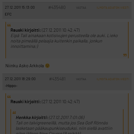
#435480
27.12.2011 15:13:00
VASTAA
ILMOITA ASIATON VIESTI
EFC
Rauski kirjoitti:
(27.12.2011 10:42:47)
Eipä Tali ainakaan kotisivujen perusteella ole auki. Lieko
noita pimeällä pelaajia kuitenkin paikalla, jonkun
innoittamina;)
Niinku Asko Arkkola
#435481
27.12.2011 18:29:00
VASTAA
ILMOITA ASIATON VIESTI
-Hippo-
Rauski kirjoitti:
(27.12.2011 10:42:47)
Henkka kirjoitti:
(27.12.2011 7:01:06)
Tali on talvigreeneillä, mutta jos Sea Golf Rönnäs
lasketaan pääkaupunkiseuduksi, niin siellä avattiin
eilen jälleen New Course (9 reikää).