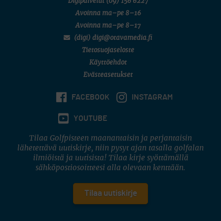
Digipalvelut
(09) 156 6227
Avoinna ma–pe 8–16
Avoinna ma–pe 8–17
(digi) digi@otavamedia.fi
Tietosuojaseloste
Käyttöehdot
Evästeasetukset
FACEBOOK
INSTAGRAM
YOUTUBE
Tilaa Golfpisteen maanantaisin ja perjantaisin
lähetettävä uutiskirje, niin pysyt ajan tasalla golfalan
ilmiöistä ja uutisista! Tilaa kirje syöttämällä
sähköpostiosoitteesi alla olevaan kenttään.
Tilaa uutiskirje