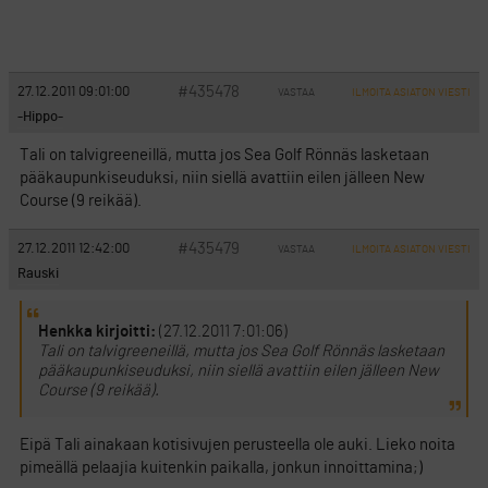
#435478
27.12.2011 09:01:00
VASTAA
ILMOITA ASIATON VIESTI
-Hippo-
Tali on talvigreeneillä, mutta jos Sea Golf Rönnäs lasketaan
pääkaupunkiseuduksi, niin siellä avattiin eilen jälleen New
Course (9 reikää).
#435479
27.12.2011 12:42:00
VASTAA
ILMOITA ASIATON VIESTI
Rauski
Henkka kirjoitti:
(27.12.2011 7:01:06)
Tali on talvigreeneillä, mutta jos Sea Golf Rönnäs lasketaan
pääkaupunkiseuduksi, niin siellä avattiin eilen jälleen New
Course (9 reikää).
Eipä Tali ainakaan kotisivujen perusteella ole auki. Lieko noita
pimeällä pelaajia kuitenkin paikalla, jonkun innoittamina;)