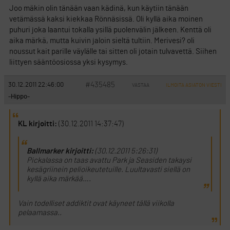
Joo mäkin olin tänään vaan kädinä, kun käytiin tänään
vetämässä kaksi kiekkaa Rönnäsissä. Oli kyllä aika moinen
puhuri joka laantui tokalla ysillä puolenvälin jälkeen. Kenttä oli
aika märkä, mutta kuivin jaloin sieltä tultiin. Merivesi? oli
noussut kait parille väylälle tai sitten oli jotain tulvavettä. Siihen
liittyen sääntöosiossa yksi kysymys.
#435485
30.12.2011 22:46:00
VASTAA
ILMOITA ASIATON VIESTI
-Hippo-
KL kirjoitti:
(30.12.2011 14:37:47)
Ballmarker kirjoitti:
(30.12.2011 5:26:31)
Pickalassa on taas avattu Park ja Seasiden takaysi
kesägriinein pelioikeutetuille. Luultavasti siellä on
kyllä aika märkää….
Vain todelliset addiktit ovat käyneet tällä viikolla
pelaamassa..