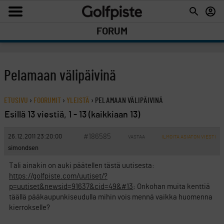
FORUM
Pelamaan välipäivinä
ETUSIVU
›
FOORUMIT
›
YLEISTÄ
›
PELAMAAN VÄLIPÄIVINÄ
Esillä 13 viestiä, 1 - 13 (kaikkiaan 13)
#186585
26.12.2011 23:20:00
VASTAA
ILMOITA ASIATON VIESTI
simondsen
Tali ainakin on auki päätellen tästä uutisesta:
https://golfpiste.com/uutiset/?
p=uutiset&newsid=91637&cid=49&#13
; Onkohan muita kenttiä
täällä pääkaupunkiseudulla mihin vois mennä vaikka huomenna
kierrokselle?