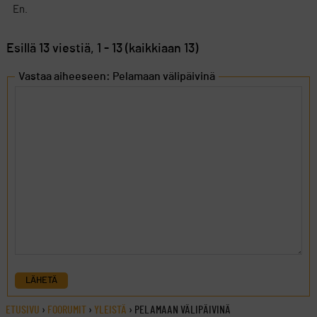
En.
Esillä 13 viestiä, 1 - 13 (kaikkiaan 13)
Vastaa aiheeseen: Pelamaan välipäivinä
LÄHETÄ
ETUSIVU
›
FOORUMIT
›
YLEISTÄ
›
PELAMAAN VÄLIPÄIVINÄ