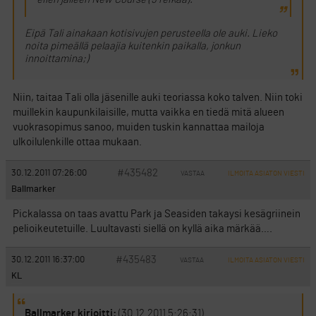
Eipä Tali ainakaan kotisivujen perusteella ole auki. Lieko
noita pimeällä pelaajia kuitenkin paikalla, jonkun
innoittamina;)
Niin, taitaa Tali olla jäsenille auki teoriassa koko talven. Niin toki
muillekin kaupunkilaisille, mutta vaikka en tiedä mitä alueen
vuokrasopimus sanoo, muiden tuskin kannattaa mailoja
ulkoilulenkille ottaa mukaan.
#435482
30.12.2011 07:26:00
VASTAA
ILMOITA ASIATON VIESTI
Ballmarker
Pickalassa on taas avattu Park ja Seasiden takaysi kesägriinein
pelioikeutetuille. Luultavasti siellä on kyllä aika märkää….
#435483
30.12.2011 16:37:00
VASTAA
ILMOITA ASIATON VIESTI
KL
Ballmarker kirjoitti:
(30.12.2011 5:26:31)