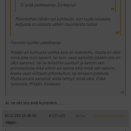
Ei pidä paikkaansa. En käynyt.
Mitenköhän tähän nyt suhtauisi, kun tuolla toisessa
ketjussa on asiasta vähän muunlaista tietoa.
Forumin tyylille uskollisena:
Mitään en tunnusta vaikka asia on todistettu, mutta en ollut
minä joka noin sanoin, tai tein, vaan sanoitte jotakin jota en
ollut sanonut, tai se laitettiin suuhuni ja sanoin sen
provosoituna eikä silloin voi sanoa että minä sen sanoin,
koska vaan viittasin johonkuhun, tai lainasin jotakuta.
Mutta en siis sanonut, enkä tehnyt, enkä ollut. Enkä
tunnusta. Mitään. Koskaan.
Ai, se olit siis sinä kuitenkin…….
#435489
30.12.2011 23:36:00
VASTAA
ILMOITA ASIATON VIESTI
-Hippo-