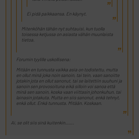
Ei pidä paikkaansa. En käynyt.
Mitenköhän tähän nyt suhtauisi, kun tuolla
toisessa ketjussa on asiasta vähän muunlaista
tietoa.
Forumin tyylille uskollisena:
Mitään en tunnusta vaikka asia on todistettu, mutta
en ollut minä joka noin sanoin, tai tein, vaan sanoitte
jotakin jota en ollut sanonut, tai se laitettiin suuhuni ja
sanoin sen provosoituna eikä silloin voi sanoa että
minä sen sanoin, koska vaan viittasin johonkuhun, tai
lainasin jotakuta. Mutta en siis sanonut, enkä tehnyt,
enkä ollut. Enkä tunnusta. Mitään. Koskaan.
Ai, se olit siis sinä kuitenkin…….