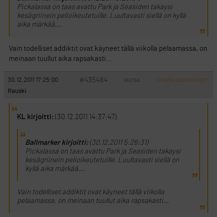
Pickalassa on taas avattu Park ja Seasiden takaysi
kesägriinein pelioikeutetuille. Luultavasti siellä on kyllä
aika märkää….
Vain todelliset addiktit ovat käyneet tällä viikolla pelaamassa, on
meinaan tuullut aika rapsakasti…
#435484
30.12.2011 17:25:00
VASTAA
ILMOITA ASIATON VIESTI
Rauski
KL kirjoitti:
(30.12.2011 14:37:47)
Ballmarker kirjoitti:
(30.12.2011 5:26:31)
Pickalassa on taas avattu Park ja Seasiden takaysi
kesägriinein pelioikeutetuille. Luultavasti siellä on
kyllä aika märkää….
Vain todelliset addiktit ovat käyneet tällä viikolla
pelaamassa, on meinaan tuullut aika rapsakasti…