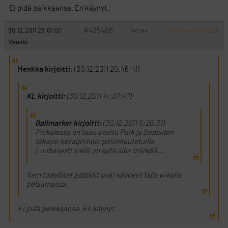
Ei pidä paikkaansa. En käynyt.
#435486
30.12.2011 23:01:00
VASTAA
ILMOITA ASIATON VIESTI
Rauski
Henkka kirjoitti:
(30.12.2011 20:46:41)
KL kirjoitti:
(30.12.2011 14:37:47)
Ballmarker kirjoitti:
(30.12.2011 5:26:31)
Pickalassa on taas avattu Park ja Seasiden
takaysi kesägriinein pelioikeutetuille.
Luultavasti siellä on kyllä aika märkää….
Vain todelliset addiktit ovat käyneet tällä viikolla
pelaamassa..
Ei pidä paikkaansa. En käynyt.