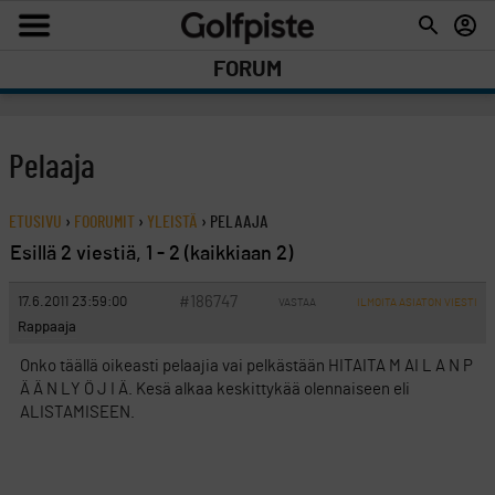
FORUM
Pelaaja
ETUSIVU
›
FOORUMIT
›
YLEISTÄ
›
PELAAJA
Esillä 2 viestiä, 1 - 2 (kaikkiaan 2)
#186747
17.6.2011 23:59:00
VASTAA
ILMOITA ASIATON VIESTI
Rappaaja
Onko täällä oikeasti pelaajia vai pelkästään HITAITA M AI L A N P
Ä Ä N LY Ö J I Ä. Kesä alkaa keskittykää olennaiseen eli
ALISTAMISEEN.