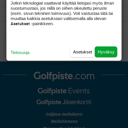
VÄLINEET
Jotkin teknologiat saattavat käyttää tietojasi myös ilman
suostumustasi, jos niillä on siihen oikeutettu peruste
(esim. sivun tekninen toimivuus). Voit vastustaa tätä tai
MATKAILU
muuttaa kaikkia asetuksiasi valitsemalla alla olevan
-painikkeen.
Asetukset
KILPAGOLF & HARJOITTELU
SÄÄNNÖT
Asetukset
Hyväksy
Tietosuoja
Golfpiste mediakortti
Mediahinnasto