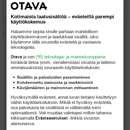
Kotimaista laatusisältöä – evästeillä parempi
käyttökokemus
LÄHETÄ
Haluamme tarjota sinulle parhaan mahdollisen
ETUSIVU
›
FOORUMIT
›
YLEISTÄ
›
PELAAJA
käyttökokemuksen ja laadukkaat sisällöt, siksi
käytämme tällä sivustolla evästeitä ja vastaavia
teknologioita.
LUO AIHE
ja sen
(95) teknologia- ja mainoskumppania
Otava
keräävät tietoa (esim. vierailemis­tasi sivuista ja laitteesi
SÄÄNNÖT
ominaisuuk­sista) seuraaviin käyttötarkoituksiin:
Sisällön ja palveluiden parantaminen
OHJEET
Kohdennettu mainonta ja markkinointi
Kävijämäärien ja mainonnan mittaaminen
UUSIMMAT VIESTIKETJUT
Hyväksymällä evästeet, annat luvan tietojesi käsittelyyn
näihin käyttötarkoituksiin. Mikäli et hyväksy evästeitä,
osa palveluista tai sisällöistä ei välttämättä toimi
optimaalisesti. Voit muuttaa valintojasi milloin tahansa
YLEISTÄ
klikkaamalla
-linkkiä sivuston
Evästeasetukset
alareunassa.