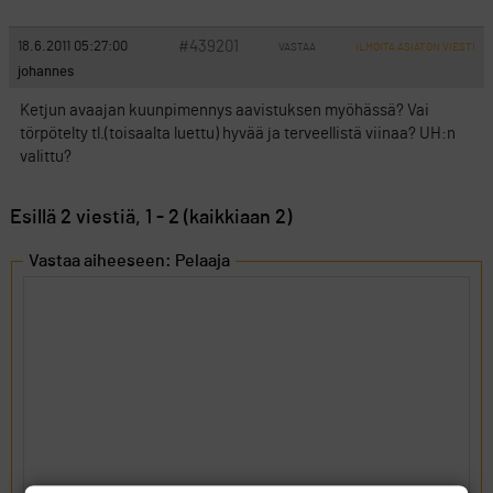
#439201
18.6.2011 05:27:00
VASTAA
ILMOITA ASIATON VIESTI
johannes
Ketjun avaajan kuunpimennys aavistuksen myöhässä? Vai
törpötelty tl.(toisaalta luettu) hyvää ja terveellistä viinaa? UH:n
valittu?
Esillä 2 viestiä, 1 - 2 (kaikkiaan 2)
Vastaa aiheeseen: Pelaaja