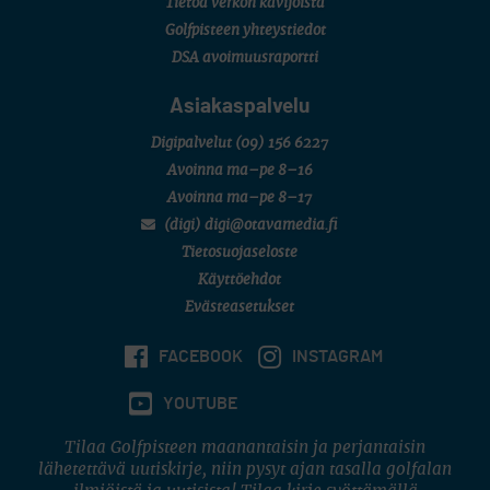
Tietoa verkon kävijöistä
Golfpisteen yhteystiedot
DSA avoimuusraportti
Asiakaspalvelu
Digipalvelut
(09) 156 6227
Avoinna ma–pe 8–16
Avoinna ma–pe 8–17
(digi) digi@otavamedia.fi
Tietosuojaseloste
Käyttöehdot
Evästeasetukset
FACEBOOK
INSTAGRAM
YOUTUBE
Tilaa Golfpisteen maanantaisin ja perjantaisin
lähetettävä uutiskirje, niin pysyt ajan tasalla golfalan