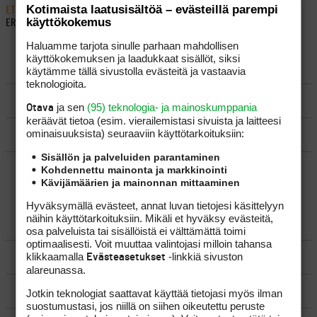
Kotimaista laatusisältöä – evästeillä parempi
ETUSIVU
›
FOORUMIT
›
VÄLINEET
›
ONKO MIKOLLA YLLÄÄN JOKIN
käyttökokemus
ERIKOISPAITA
Haluamme tarjota sinulle parhaan mahdollisen
käyttökokemuksen ja laadukkaat sisällöt, siksi
LUO AIHE
käytämme tällä sivustolla evästeitä ja vastaavia
teknologioita.
SÄÄNNÖT
ja sen
(95) teknologia- ja mainoskumppania
Otava
keräävät tietoa (esim. vierailemis­tasi sivuista ja laitteesi
ominaisuuk­sista) seuraaviin käyttötarkoituksiin:
OHJEET
Sisällön ja palveluiden parantaminen
UUSIMMAT VIESTIKETJUT
Kohdennettu mainonta ja markkinointi
Kävijämäärien ja mainonnan mittaaminen
Hyväksymällä evästeet, annat luvan tietojesi käsittelyyn
näihin käyttötarkoituksiin. Mikäli et hyväksy evästeitä,
YLEISTÄ
osa palveluista tai sisällöistä ei välttämättä toimi
optimaalisesti. Voit muuttaa valintojasi milloin tahansa
klikkaamalla
-linkkiä sivuston
VÄLINEET
Evästeasetukset
alareunassa.
MATKAILU
Jotkin teknologiat saattavat käyttää tietojasi myös ilman
suostumustasi, jos niillä on siihen oikeutettu peruste