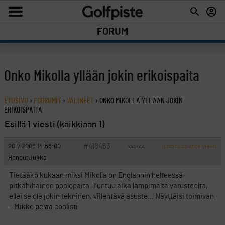
FORUM
Onko Mikolla yllään jokin erikoispaita
ETUSIVU
›
FOORUMIT
›
VÄLINEET
›
ONKO MIKOLLA YLLÄÄN JOKIN
ERIKOISPAITA
Esillä 1 viesti (kaikkiaan 1)
#416463
20.7.2006 14:58:00
VASTAA
ILMOITA ASIATON VIESTI
HonourJukka
Tietääkö kukaan miksi Mikolla on Englannin helteessä
pitkähihainen poolopaita. Tuntuu aika lämpimältä varusteelta,
ellei se ole jokin tekninen, viilentävä asuste… Näyttäisi toimivan
– Mikko pelaa coolisti