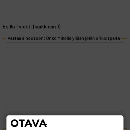
Esillä 1 viesti (kaikkiaan 1)
Vastaa aiheeseen: Onko Mikolla yllään jokin erikoispaita
LÄHETÄ