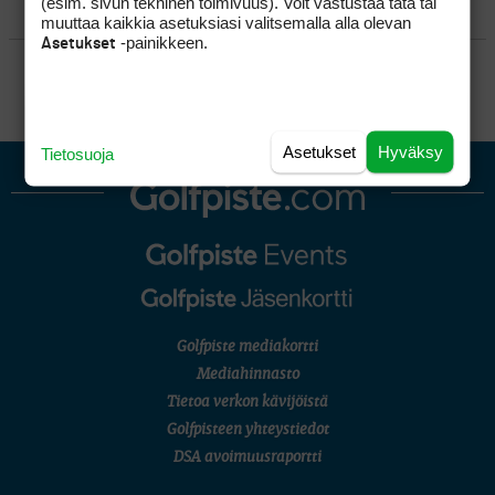
(esim. sivun tekninen toimivuus). Voit vastustaa tätä tai
KILPAGOLF & HARJOITTELU
muuttaa kaikkia asetuksiasi valitsemalla alla olevan
-painikkeen.
Asetukset
SÄÄNNÖT
Asetukset
Hyväksy
Tietosuoja
Golfpiste mediakortti
Mediahinnasto
Tietoa verkon kävijöistä
Golfpisteen yhteystiedot
DSA avoimuusraportti