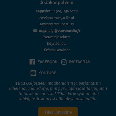
Asiakaspalvelu
Digipalvelut
(09) 156 6227
Avoinna ma–pe 8–16
Avoinna ma–pe 8–17
(digi) digi@otavamedia.fi
Tietosuojaseloste
Käyttöehdot
Evästeasetukset
FACEBOOK
INSTAGRAM
YOUTUBE
Tilaa Golfpisteen maanantaisin ja perjantaisin
lähetettävä uutiskirje, niin pysyt ajan tasalla golfalan
ilmiöistä ja uutisista! Tilaa kirje syöttämällä
sähköpostiosoitteesi alla olevaan kenttään.
Tilaa uutiskirje