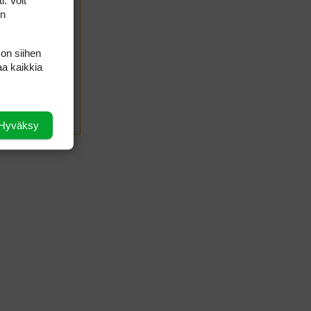
i. Voit
on
 on siihen
aa kaikkia
LÄHETÄ
Hyväksy