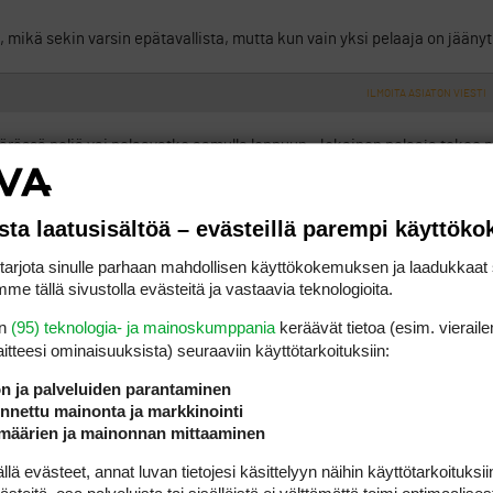
, mikä sekin varsin epätavallista, mutta kun vain yksi pelaaja on jäänyt 
ILMOITA ASIATON VIESTI
märässä peliä vai pelaavatko aamulla loppuun. Jokainen pelaaja tekee
tässä ollut tuollainen tilanne?
sta laatusisältöä – evästeillä parempi käyttök
rjota sinulle parhaan mahdollisen käyttökokemuksen ja laadukkaat s
me tällä sivustolla evästeitä ja vastaavia teknologioita.
en
(95) teknologia- ja mainoskumppania
keräävät tietoa (esim. vieraile
laitteesi ominaisuuk­sista) seuraaviin käyttötarkoituksiin:
ön ja palveluiden parantaminen
nettu mainonta ja markkinointi
määrien ja mainonnan mittaaminen
 evästeet, annat luvan tietojesi käsittelyyn näihin käyttötarkoituksiin