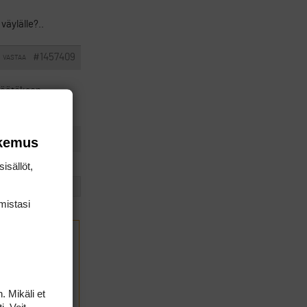
väylälle?..
#1457409
VASTAA
 päätöksen
okemus
isällöt,
1
2
mis­tasi
. Mikäli et