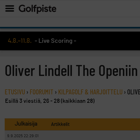
4.8.–11.8.
- Live Scoring -
Oliver Lindell The Openiin
ETUSIVU
›
FOORUMIT
›
KILPAGOLF & HARJOITTELU
›
OLIV
Esillä 3 viestiä, 26 - 28 (kaikkiaan 28)
Julkaisija
Artikkelit
9.9.2025 22:29:01