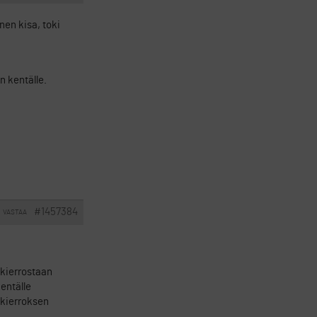
nen kisa, toki
n kentälle.
#1457384
VASTAA
 kierrostaan
entälle
 kierroksen