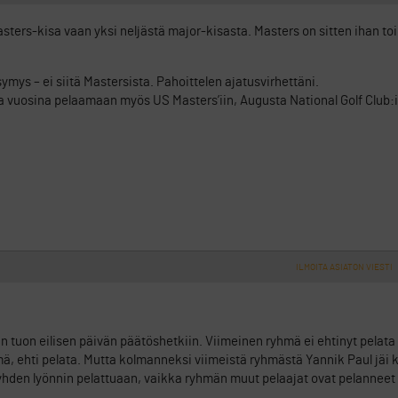
sters-kisa vaan yksi neljästä major-kisasta. Masters on sitten ihan toi
ys – ei siitä Mastersista. Pahoittelen ajatusvirhettäni.
 vuosina pelaamaan myös US Masters’iin, Augusta National Golf Club:i
ILMOITA ASIATON VIESTI
aan tuon eilisen päivän päätöshetkiin. Viimeinen ryhmä ei ehtinyt pelata
hmä, ehti pelata. Mutta kolmanneksi viimeistä ryhmästä Yannik Paul jäi k
ä yhden lyönnin pelattuaan, vaikka ryhmän muut pelaajat ovat pelanneet