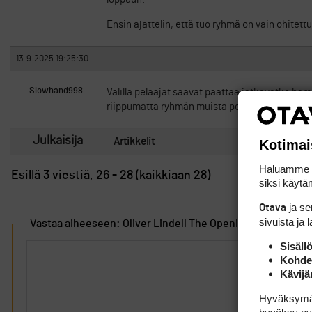
Ensin ajattelin, että tuo ryhmä on vain ohitettu
13.9.2025 19:25:30
Slowhand998
Välillä pelaajat saavat päättää jatkavatko hä
riippumatta ryhmän muista pelaajista. Onkohan 
Julkaisija
Artikkelit
Kotimai
Haluamme ta
Esillä 3 viestiä, 26 - 28 (kaikkiaan 28)
siksi käytäm
ja s
Otava
sivuista ja 
Vastaa aiheeseen: Oliver Lindell The Openiin
Sisäll
Kohden
Kävijä
Hyväksymällä