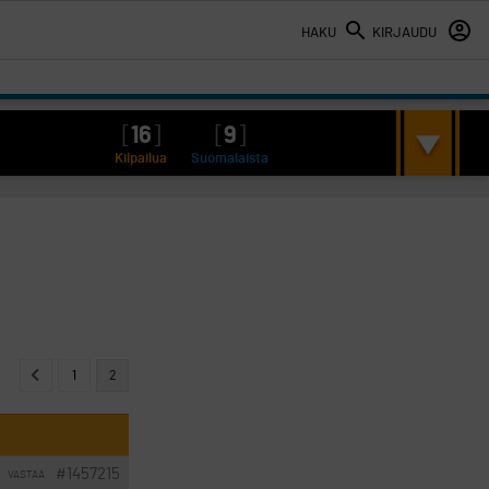
HAKU
KIRJAUDU
[
16
]
[
9
]
Kilpailua
Suomalaista
1
2
#1457215
VASTAA