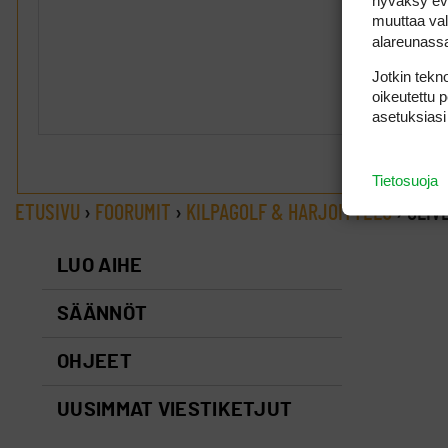
hyväksy eväs
muuttaa val
alareunass
Jotkin tekno
oikeutettu 
asetuksiasi
Tietosuoja
ETUSIVU
›
FOORUMIT
›
KILPAGOLF & HARJOITTELU
›
OLIV
LUO AIHE
SÄÄNNÖT
OHJEET
UUSIMMAT VIESTIKETJUT