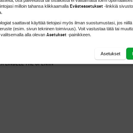
teitä, osa palveluista tai sisällöistä ei välttämättä toimi optimaalisest
intojasi milloin tahansa klikkaamalla
-linkkiä sivust
Evästeasetukset
a.
logiat saattavat käyttää tietojasi myös ilman suostumustasi, jos niillä
peruste (esim. sivun tekninen toimivuus). Voit vastustaa tätä tai muutt
 valitsemalla alla olevan
-painikkeen.
Asetukset
Asetukset
ER LINDELL THE OPENIIN