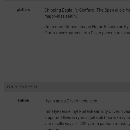
gloffare
Chipping Eagle: ”@Gloffare: The Open ei ole Ma
major-kisa sekin.”
Juuri näin. Nimen omaan Major-kisasta on kysym
Mutta toivokaamme että Oliver pääsee tulevina
13.9.2025 08:56:31
Falcon
Hyvin pelaa Oliverin edelleen.
Ihmetykseni ei nyt kuitenkaan liity Oliverin v
loppuun. Oliverin ryhmä, joka oli toka vika ry
viimeiselle väylälle 229 yardin päähän reiäst
loppuun.