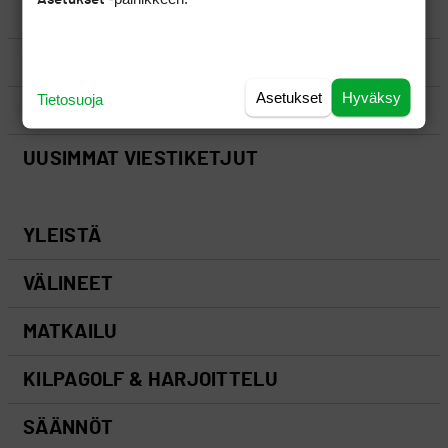
LUO AIHE
SÄÄNNÖT
Asetukset
Hyväksy
Tietosuoja
OHJEET
UUSIMMAT VIESTIKETJUT
YLEISTÄ
VÄLINEET
MATKAILU
KILPAGOLF & HARJOITTELU
SÄÄNNÖT