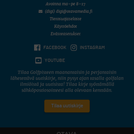
Avoinna ma–pe 8–17
(digi) digi@otavamedia.fi
Tietosuojaseloste
Käyttöehdot
Evästeasetukset
FACEBOOK
INSTAGRAM
YOUTUBE
Tilaa Golfpisteen maanantaisin ja perjantaisin
lähetettävä uutiskirje, niin pysyt ajan tasalla golfalan
ilmiöistä ja uutisista! Tilaa kirje syöttämällä
sähköpostiosoitteesi alla olevaan kenttään.
Tilaa uutiskirje