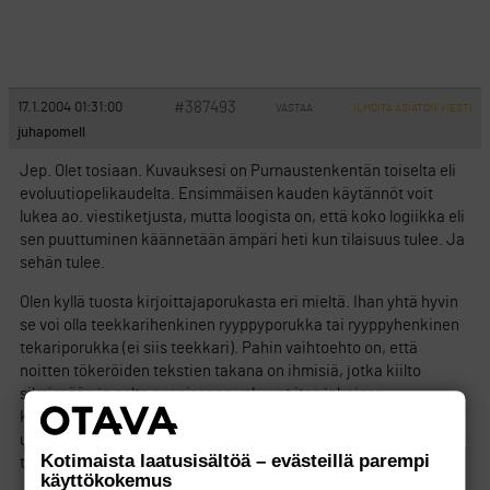
#387493
17.1.2004 01:31:00
VASTAA
ILMOITA ASIATON VIESTI
juhapomell
Jep. Olet tosiaan. Kuvauksesi on Purnaustenkentän toiselta eli
evoluutiopelikaudelta. Ensimmäisen kauden käytännöt voit
lukea ao. viestiketjusta, mutta loogista on, että koko logiikka eli
sen puuttuminen käännetään ämpäri heti kun tilaisuus tulee. Ja
sehän tulee.
Olen kyllä tuosta kirjoittajaporukasta eri mieltä. Ihan yhtä hyvin
se voi olla teekkarihenkinen ryyppyporukka tai ryyppyhenkinen
tekariporukka (ei siis teekkari). Pahin vaihtoehto on, että
noitten tökeröiden tekstien takana on ihmisiä, jotka kiilto
silmissään ja polte suonissaan uskovat itse jokaisen
kirjoittamansa sanan. Jenkkilässähän on tuollaisia
uskonlahkoja ikäänkuin joka nurkalla, nyt niitä ilmaantuu
Kotimaista laatusisältöä – evästeillä parempi
tännekin. Onko Suomi liian amerikkalaistunut maa?
käyttökokemus