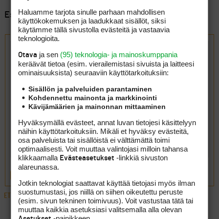
Haluamme tarjota sinulle parhaan mahdollisen
Esillä 2 viestiä, 1 - 2 (kaikkiaan 2)
käyttökokemuksen ja laadukkaat sisällöt, siksi
käytämme tällä sivustolla evästeitä ja vastaavia
Vastaa aiheeseen: olenpahan miettinyt.
teknologioita.
ja sen
(95) teknologia- ja mainoskumppania
Otava
keräävät tietoa (esim. vierailemis­tasi sivuista ja laitteesi
ominaisuuk­sista) seuraaviin käyttötarkoituksiin:
Sisällön ja palveluiden parantaminen
Kohdennettu mainonta ja markkinointi
Kävijämäärien ja mainonnan mittaaminen
Hyväksymällä evästeet, annat luvan tietojesi käsittelyyn
näihin käyttötarkoituksiin. Mikäli et hyväksy evästeitä,
osa palveluista tai sisällöistä ei välttämättä toimi
optimaalisesti. Voit muuttaa valintojasi milloin tahansa
klikkaamalla
-linkkiä sivuston
Evästeasetukset
alareunassa.
LÄHETÄ
Jotkin teknologiat saattavat käyttää tietojasi myös ilman
suostumustasi, jos niillä on siihen oikeutettu peruste
ETUSIVU
›
FOORUMIT
›
YLEISTÄ
›
OLENPAHAN MIETTINYT.
(esim. sivun tekninen toimivuus). Voit vastustaa tätä tai
muuttaa kaikkia asetuksiasi valitsemalla alla olevan
-painikkeen.
Asetukset