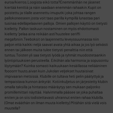
euroa/kierros.Loogista eikö totta?Enemmänhän ne jäsenet
kiertää kenttiä ja näin saadaan enemmän rahaakin.Kupit on
poistettu ja tilalle asennettu imuputki joka johtaa rangen
pallokoneeseen josta voit taas parilla kympillä lunastaa pari
tusinaa edelläpelaavien palloja. Omien pallojen käyttö on tietysti
kielletty. Pallon taskuun nostaminen on myös ehdottomasti
kielletty ’pelaa aina reikään asti’huutelee seriffi
megafoniin.Teeboksit on laajennettu leveyssuunnassa niin
paljon että kaikki neljä saavat avata yhtä aikaa ja jos lyö selvästi
ennen tai jälkeen muita tulee tietysti penalttia niin että
tuntuu.Toisten yli saa tietysti lyödä ja ryhmät muodostetaankin
lyöntipituuksien perusteella. Eiköhän ala harmonia ja sopusointu
löytymään? Kuinka somasti kaikuukaan kesäillassa neliääninen
foooorrr huuto,aivan kuin Jukolan veljekset huutaisivat
impivaaran metsissä. Klubille on tultava heti pelin päätyttyä ja
tempaistava kunnon änkyrät. Kotiinkuljetus on järjestetty klubin
omalla taksilla ja hintataso määräytyy sen mukaan paljonko
promillemittari näyttää. Halvimmalla pääsee se joka puhaltaa
eniten ja on siis todistettavasti uhrannut eniten rahaa klubilla.
(Omat evääthän on ilman muuta kielletty) Mitähän sitä vielä vois
muutella?