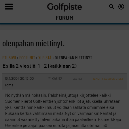
FORUM
olenpahan miettinyt.
ETUSIVU
›
FOORUMIT
›
YLEISTÄ
›
OLENPAHAN MIETTINYT.
Esillä 2 viestiä, 1 - 2 (kaikkiaan 2)
#185012
16.1.2004 20:13:00
VASTAA
ILMOITA ASIATON VIESTI
Toms
No nythän mä hokasin. Paloheinäjuttuja kirjottelee kaikki
Suomen kierot Golfkenttien johtohenkilöt ajatuksella:uhrataan
yksi kenttä niin kaikki muut voidaan sählätä omiamme eikä
kukaan kerkiä vahtimaan meitä.Nyt on varmaankin kentät ja
säännöt väännetty talven aikana ihan päälaelleen. Esimerkkejä
Greenfee pelaajat pääsee eurolla ja jäseniltä otetaan 50