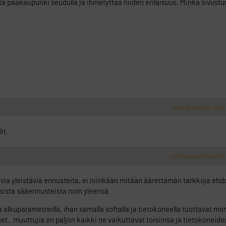
ta pääkaupunki seudulla ja ihmetyttää niiden erilaisuus. Minkä sivustu
ILMOITA ASIATON VIEST
t..
ILMOITA ASIATON VIESTI
via yleistäviä ennusteita, ei niinkään mitään äärettämän tarkkoja ehd
isista sääennusteista noin yleensä.
a alkuparametreillä, ihan samalla softalla ja tietokoneella tuottavat m
iset.. muuttujia on paljon kaikki ne vaikuttavat toisiinsa ja tietokoneid