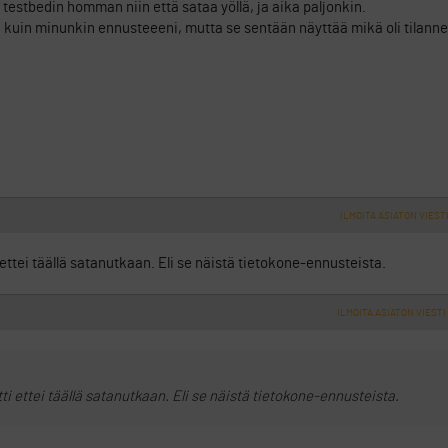
testbedin homman niin että sataa yöllä, ja aika paljonkin.
 kuin minunkin ennusteeeni, mutta se sentään näyttää mikä oli tilanne 
ILMOITA ASIATON VIEST
 ettei täällä satanutkaan. Eli se näistä tietokone-ennusteista.
ILMOITA ASIATON VIESTI
tti ettei täällä satanutkaan. Eli se näistä tietokone-ennusteista.