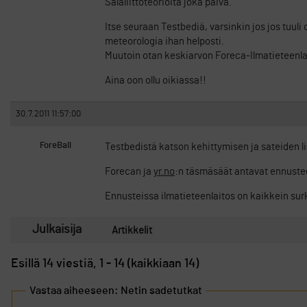
Salaliittoteorioita joka päivä.
Itse seuraan Testbediä, varsinkin jos jos tuuli o
meteorologia ihan helposti.
Muutoin otan keskiarvon Foreca-Ilmatieteenla
Aina oon ollu oikiassa!!
30.7.2011 11:57:00
ForeBall
Testbedistä katson kehittymisen ja sateiden l
Forecan ja
yr.no
:n täsmäsäät antavat ennuste
Ennusteissa ilmatieteenlaitos on kaikkein surk
Julkaisija
Artikkelit
Esillä 14 viestiä, 1 - 14 (kaikkiaan 14)
Vastaa aiheeseen: Netin sadetutkat