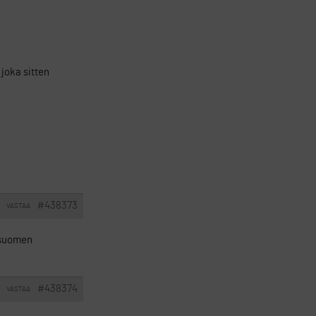
 joka sitten
#438373
VASTAA
ä-suomen
#438374
VASTAA