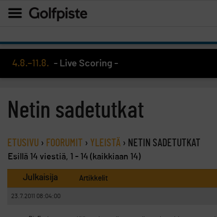
4.8.–11.8.
- Live Scoring -
Netin sadetutkat
ETUSIVU
›
FOORUMIT
›
YLEISTÄ
›
NETIN SADETUTKAT
Esillä 14 viestiä, 1 - 14 (kaikkiaan 14)
Julkaisija
Artikkelit
23.7.2011 08:04:00