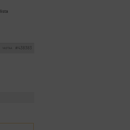
lista
#438383
VASTAA