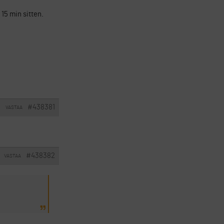
15 min sitten.
#438381
VASTAA
I
#438382
VASTAA