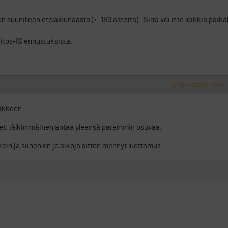
n suunilleen etelälounaasta (+-180 astetta) . Siitä voi itse leikkiä paikal
itos-IS ennustuksista.
ILMOITA ASIATON VIESTI
iikkeen.
et. jälkimmäinen antaa yleensä paremmin osuvaa.
ein ja siihen on jo aikoja sitten mennyt luottamus.