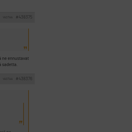
#438375
VASTAA
sä ne ennustavat
ä sadetta.
#438376
VASTAA