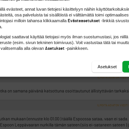
en tilanteen tyhmäkin näkee ihan avaamalla silmänsä.
 evästeet, annat luvan tietojesi käsittelyyn näihin käyttötarkoituksiin
teitä, osa palveluista tai sisällöistä ei välttämättä toimi optimaalisest
i on asian ytimessä. Sieltä pilvestä saattaa tulla milli tunnissa ja se 
intojasi milloin tahansa klikkaamalla
-linkkiä sivust
Evästeasetukset
 edes paita kastua.
a.
logiat saattavat käyttää tietojasi myös ilman suostumustasi, jos niillä
ILMOITA ASIATON VIESTI
peruste (esim. sivun tekninen toimivuus). Voit vastustaa tätä tai muutt
 valitsemalla alla olevan
-painikkeen.
Asetukset
della katella tuota
http://testbed.fmi.fi/history_browser.php
kuvaa ja o
tei kannattaisi ehkä mennä pelaamaan, Virosta ukkosia tulossa. Tosin 
nää…..
Asetukset
ILMOITA ASIATON VIESTI
a on samana päivänä katsottuna osoittautunut ällistyttävän tarkaksi
ILMOITA ASIATON VIESTI
utkan mukaan (ennuste klo 01.00 ) täällä Espoossa sataa, vaan ei sada
poon Leppävaaran nurkilla tämän sateen (siis ei-sataneen sateen ) jä