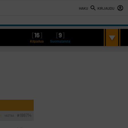
HAKU
KIRJAUDU
[
16
]
[
9
]
Kilpailua
Suomalaista
#186714
VASTAA
TI