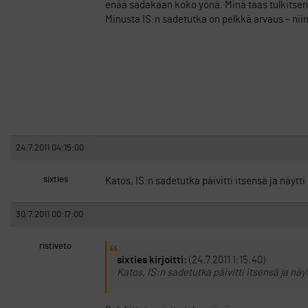
enää sadakaan koko yönä. Minä taas tulkitsen 
Minusta IS:n sadetutka on pelkkä arvaus – niin
24.7.2011 04:15:00
sixties
Katos, IS:n sadetutka päivitti itsensä ja näytti
30.7.2011 00:17:00
ristiveto
sixties kirjoitti:
(24.7.2011 1:15:40)
Katos, IS:n sadetutka päivitti itsensä ja näy