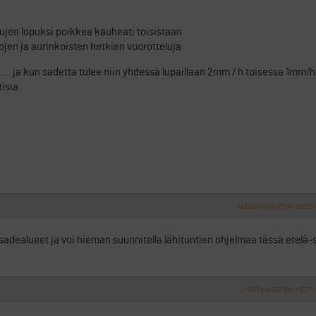
opujen lopuksi poikkea kauheati toisistaan
rojen ja aurinkoisten hetkien vuorotteluja
30…. ja kun sadetta tulee niin yhdessä lupaillaan 2mm / h toisessa 1mm/h
tisia
ILMOITA ASIATON VIESTI
 sadealueet ja voi hieman suunnitella lähituntien ohjelmaa tässä etel
ILMOITA ASIATON VIESTI