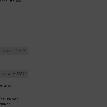
n ennusteisiin
#438371
VASTAA
I
#438372
VASTAA
ottomia
onesti hieman
enkin on