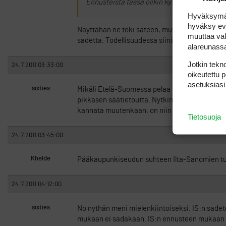
Ennusteista tässä olikin kyse. Reaaliaikais
Hyväksymällä
hyväksy eväs
Näyttähän ne toki sateen, mutta edellen Joosepp
muuttaa val
sadetta. Todellisuudessa siinä ei ehdi yleensä
alareunass
Jotkin tekno
24.7.2011 03:33:00
oikeutettu 
asetuksiasi
sixties
Mikäli Etelä-Suomessa pelaa niin kannattaa to
pikkasen säätietoutta. Nytkin muuten näkee et
kannata muutenkaan, on niin pimeää, en sua 
Tietosuoja
24.7.2011 03:45:00
Khelde
Pääkaupunkiseudun suhteen Ilta-Sanomien tutk
24.7.2011 04:12:00
sixties
No nythän meni mielenkiintoiseksi. IS:n sadet
mukaan ei sadakaan. IS:n ennusteen mukaan Es