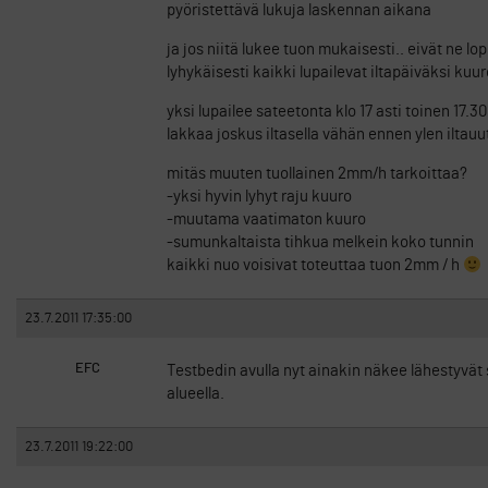
pyöristettävä lukuja laskennan aikana
ja jos niitä lukee tuon mukaisesti.. eivät ne l
lyhykäisesti kaikki lupailevat iltapäiväksi kuu
yksi lupailee sateetonta klo 17 asti toinen 17.
lakkaa joskus iltasella vähän ennen ylen iltauu
mitäs muuten tuollainen 2mm/h tarkoittaa?
-yksi hyvin lyhyt raju kuuro
-muutama vaatimaton kuuro
-sumunkaltaista tihkua melkein koko tunnin
kaikki nuo voisivat toteuttaa tuon 2mm / h
23.7.2011 17:35:00
EFC
Testbedin avulla nyt ainakin näkee lähestyvät
alueella.
23.7.2011 19:22:00