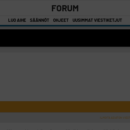
FORUM
LUO AIHE
SÄÄNNÖT
OHJEET
UUSIMMAT VIESTIKETJUT
ILMOITA ASIATON VIES