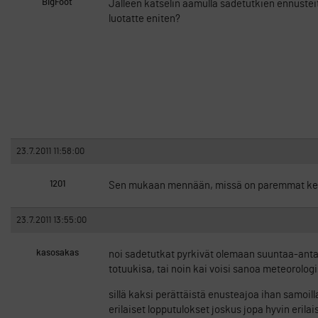
BigFoot
Jälleen katselin aamulla sadetutkien ennustei
luotatte eniten?
23.7.2011 11:58:00
1201
Sen mukaan mennään, missä on paremmat keli
23.7.2011 13:55:00
kasosakas
noi sadetutkat pyrkivät olemaan suuntaa-anta
totuukisa, tai noin kai voisi sanoa meteorolog
sillä kaksi perättäistä enusteajoa ihan samoill
erilaiset lopputulokset joskus jopa hyvin erila