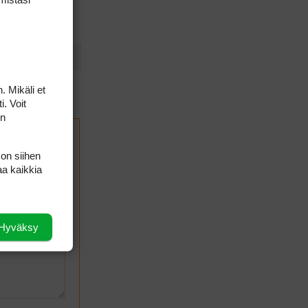
. Mikäli et
i. Voit
on
 on siihen
aa kaikkia
Hyväksy