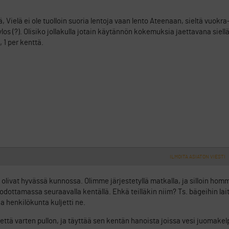
, Vielä ei ole tuolloin suoria lentoja vaan lento Ateenaan, sieltä vuokra
s (?). Olisiko jollakulla jotain käytännön kokemuksia jaettavana siellä g
, 1 per kenttä.
ILMOITA ASIATON VIESTI
 olivat hyvässä kunnossa. Olimme järjestetyllä matkalla, ja silloin homm
at odottamassa seuraavalla kentällä. Ehkä teilläkin niim? Ts. bägeihin la
ja henkilökunta kuljetti ne.
että varten pullon, ja täyttää sen kentän hanoista joissa vesi juomakel