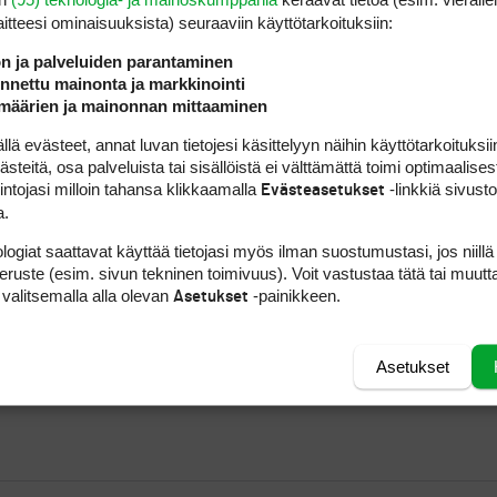
laitteesi ominaisuuk­sista) seuraaviin käyttötarkoituksiin:
ön ja palveluiden parantaminen
nettu mainonta ja markkinointi
määrien ja mainonnan mittaaminen
 evästeet, annat luvan tietojesi käsittelyyn näihin käyttötarkoituksiin
teitä, osa palveluista tai sisällöistä ei välttämättä toimi optimaalisest
intojasi milloin tahansa klikkaamalla
-linkkiä sivust
Evästeasetukset
a.
logiat saattavat käyttää tietojasi myös ilman suostumustasi, jos niillä
peruste (esim. sivun tekninen toimivuus). Voit vastustaa tätä tai muutt
 valitsemalla alla olevan
-painikkeen.
Asetukset
Asetukset