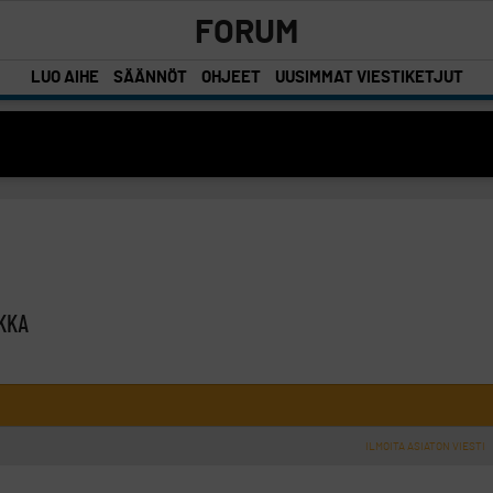
FORUM
LUO AIHE
SÄÄNNÖT
OHJEET
UUSIMMAT VIESTIKETJUT
IKKA
ILMOITA ASIATON VIESTI