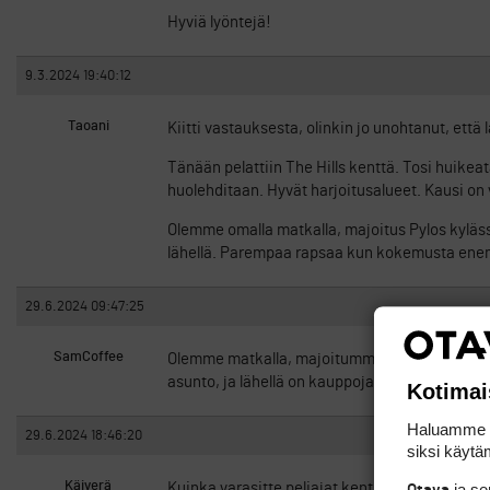
Hyviä lyöntejä!
9.3.2024 19:40:12
Taoani
Kiitti vastauksesta, olinkin jo unohtanut, että 
Tänään pelattiin The Hills kenttä. Tosi huikea
huolehditaan. Hyvät harjoitusalueet. Kausi on va
Olemme omalla matkalla, majoitus Pylos kyläss
lähellä. Parempaa rapsaa kun kokemusta en
29.6.2024 09:47:25
SamCoffee
Olemme matkalla, majoitumme Pylosin kylässä
asunto, ja lähellä on kauppoja ja kylän ravint
Kotimai
Haluamme ta
29.6.2024 18:46:20
siksi käytäm
Käiverä
ja s
Kuinka varasitte peliajat kentille ja mistä han
Otava