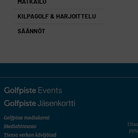
MATKAILU
KILPAGOLF & HARJOITTELU
SÄÄNNÖT
Golfpiste mediakortti
Tilaa
Mediahinnasto
pysy
Tietoa verkon kävijöistä