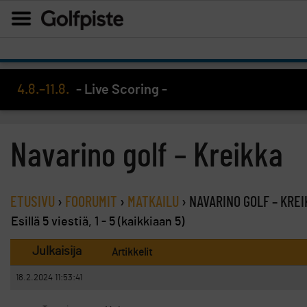
4.8.–11.8.
- Live Scoring -
Navarino golf – Kreikka
ETUSIVU
›
FOORUMIT
›
MATKAILU
›
NAVARINO GOLF – KRE
Esillä 5 viestiä, 1 - 5 (kaikkiaan 5)
Julkaisija
Artikkelit
18.2.2024 11:53:41