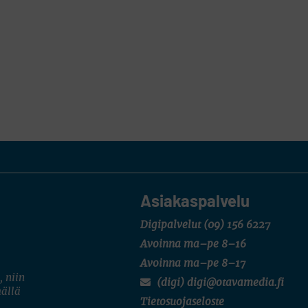
Asiakaspalvelu
Digipalvelut
(09) 156 6227
Avoinna ma–pe 8–16
Avoinna ma–pe 8–17
, niin
(digi) digi@otavamedia.fi
mällä
Tietosuojaseloste