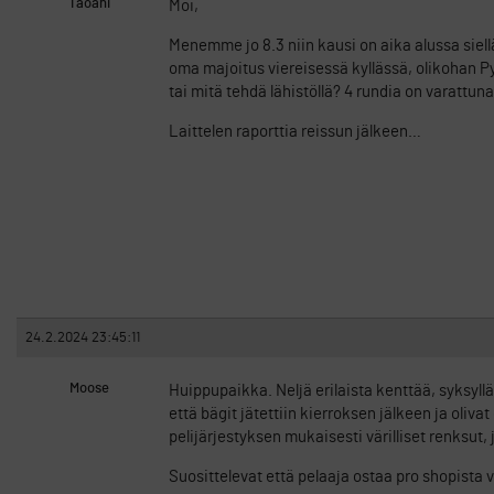
Taoani
Moi,
Menemme jo 8.3 niin kausi on aika alussa siellä
oma majoitus viereisessä kyllässä, olikohan Pylo
tai mitä tehdä lähistöllä? 4 rundia on varattuna
Laittelen raporttia reissun jälkeen…
24.2.2024 23:45:11
Moose
Huippupaikka. Neljä erilaista kenttää, syksyllä
että bägit jätettiin kierroksen jälkeen ja oliv
pelijärjestyksen mukaisesti värilliset renksut, 
Suosittelevat että pelaaja ostaa pro shopista v