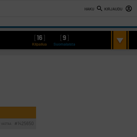
HAKU
KIRJAUDU
[
16
]
[
9
]
Kilpailua
Suomalaista
#1425650
VASTAA