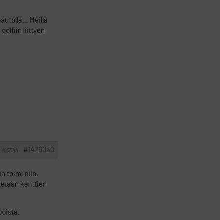
-autolla… Meillä
olfiin liittyen
#1426030
VASTAA
a toimi niin,
itetaan kenttien
poista.