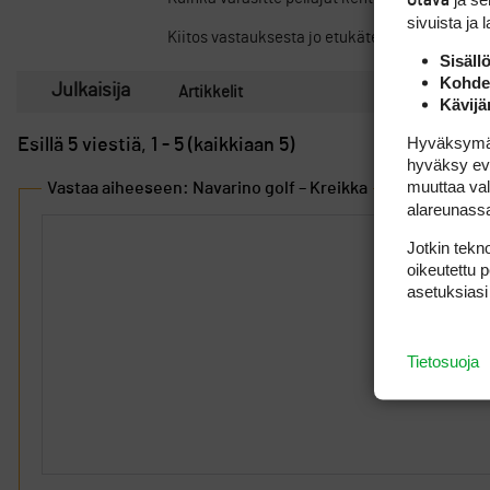
sivuista ja 
Kiitos vastauksesta jo etukäteen!
Sisäll
Kohden
Julkaisija
Artikkelit
Kävijä
Hyväksymällä
Esillä 5 viestiä, 1 - 5 (kaikkiaan 5)
hyväksy eväs
muuttaa val
Vastaa aiheeseen: Navarino golf – Kreikka
alareunass
Jotkin tekno
oikeutettu 
asetuksiasi
Tietosuoja