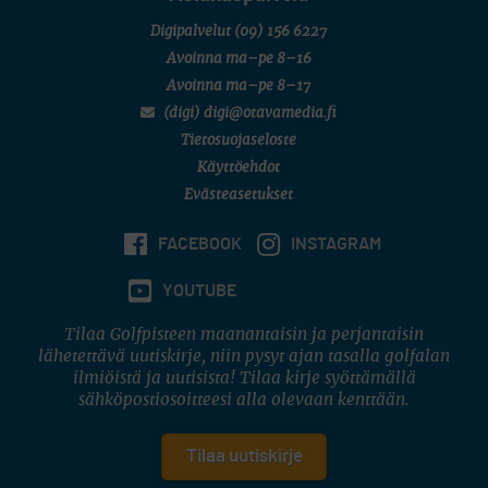
Digipalvelut
(09) 156 6227
Avoinna ma–pe 8–16
Avoinna ma–pe 8–17
(digi) digi@otavamedia.fi
Tietosuojaseloste
Käyttöehdot
Evästeasetukset
FACEBOOK
INSTAGRAM
YOUTUBE
Tilaa Golfpisteen maanantaisin ja perjantaisin
lähetettävä uutiskirje, niin pysyt ajan tasalla golfalan
ilmiöistä ja uutisista! Tilaa kirje syöttämällä
sähköpostiosoitteesi alla olevaan kenttään.
Tilaa uutiskirje