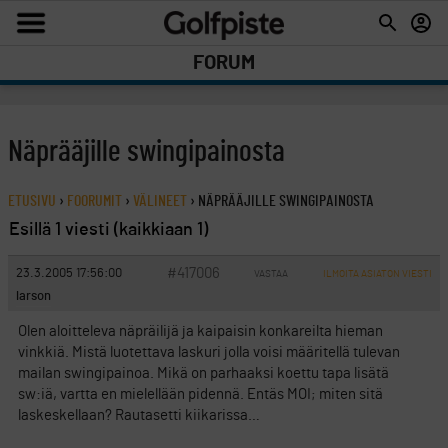
FORUM
Näprääjille swingipainosta
ETUSIVU
›
FOORUMIT
›
VÄLINEET
›
NÄPRÄÄJILLE SWINGIPAINOSTA
Esillä 1 viesti (kaikkiaan 1)
#417006
23.3.2005 17:56:00
VASTAA
ILMOITA ASIATON VIESTI
larson
Olen aloitteleva näpräilijä ja kaipaisin konkareilta hieman
vinkkiä. Mistä luotettava laskuri jolla voisi määritellä tulevan
mailan swingipainoa. Mikä on parhaaksi koettu tapa lisätä
sw:iä, vartta en mielellään pidennä. Entäs MOI; miten sitä
laskeskellaan? Rautasetti kiikarissa…