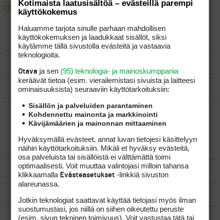
Kotimaista laatusisältöä – evästeillä parempi
ETUSIVU
›
FOORUMIT
›
VÄLINEET
›
NÄPRÄÄJILLE SWINGIPAINOSTA
käyttökokemus
Haluamme tarjota sinulle parhaan mahdollisen
käyttökokemuksen ja laadukkaat sisällöt, siksi
LUO AIHE
käytämme tällä sivustolla evästeitä ja vastaavia
teknologioita.
SÄÄNNÖT
ja sen
(95) teknologia- ja mainoskumppania
Otava
keräävät tietoa (esim. vierailemis­tasi sivuista ja laitteesi
OHJEET
ominaisuuk­sista) seuraaviin käyttötarkoituksiin:
Sisällön ja palveluiden parantaminen
UUSIMMAT VIESTIKETJUT
Kohdennettu mainonta ja markkinointi
Kävijämäärien ja mainonnan mittaaminen
Hyväksymällä evästeet, annat luvan tietojesi käsittelyyn
YLEISTÄ
näihin käyttötarkoituksiin. Mikäli et hyväksy evästeitä,
osa palveluista tai sisällöistä ei välttämättä toimi
optimaalisesti. Voit muuttaa valintojasi milloin tahansa
VÄLINEET
klikkaamalla
-linkkiä sivuston
Evästeasetukset
alareunassa.
MATKAILU
Jotkin teknologiat saattavat käyttää tietojasi myös ilman
suostumustasi, jos niillä on siihen oikeutettu peruste
(esim. sivun tekninen toimivuus). Voit vastustaa tätä tai
KILPAGOLF & HARJOITTELU