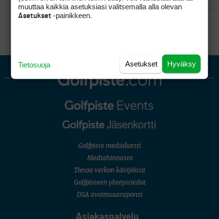
muuttaa kaikkia asetuksiasi valitsemalla alla olevan
-painikkeen.
Asetukset
SÄÄNNÖT
Asetukset
Hyväksy
Tietosuoja
Golfpiste mediakortti
Mediahinnasto
Tietoa verkon kävijöistä
Golfpisteen yhteystiedot
DSA avoimuusraportti
Asiakaspalvelu