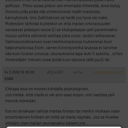
golfissa…Miksi asiaa pitäisi sen enempää ihmetellä, aina löytyy
ihmisiä joilla pitää olla viimeisimmät mallit mailoista,
kännyköistä, tms.Sallittakoon se heille jos hyvä olo tulee.
Mielestäni tärkeää kuitenkin on että mailan ominaisuudet
vastaavat pelaajan tasoa.Ei se klubipelaajan peli paremmaksi
muutu vaikka välineitä vaihtaa joka vuosi, taidot ratkaisevat.
Valmistustoleranssit ovat merkkimailoissa tiukemmat kuin
halpismailoissa.Esim. varren kiinnitysreikä lavassa ei tarvitse
olla kuin hiukan vinossa, seurauksena lapa auki 5 astetta…sitten
ihmetellään ’miksen osaa lyödä kuin slaissia tällä puu5:lla’.
#524987
14.3.2002 16:26:00
VASTAA
ILMOITA ASIATON VIESTI
ES80
Ehkäpä asia on monen kohdalla psykologinen.
Jos tietää, että maila ei ole aito vaan kopio, niin saattaa peli
mennä mönkään.
Itse en ainakaan valitse mailaa hinnan tai merkin mukaan vaan
ensimmäinen kriteeri on miltä se maila näyttää. Jos se hivelee
silmiäni otan mailan seuraavaksi käteen jne…