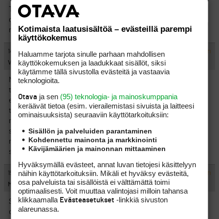
Toki saattaa tulla, ja on tullutki, eteen myös hinta. En osta
draiveria joka maksaa 5000 Fim. tai no, voisin ostaa jos ei olisi
Kotimaista laatusisältöä – evästeillä parempi
rahasta kiinni
käyttökokemus
#524988
14.3.2002 23:37:00
VASTAA
ILMOITA ASIATON VIESTI
Haluamme tarjota sinulle parhaan mahdollisen
käyttökokemuksen ja laadukkaat sisällöt, siksi
Vakter
käytämme tällä sivustolla evästeitä ja vastaavia
teknologioita.
No noista kopioista sen verran että mä pelasin viime kauden
tollaisilla adamsin rautojen kopioilla ja pingin puiden kopioilla
ja sen
(95) teknologia- ja mainoskumppania
Otava
eikä mulla ollu mitään vaikeuksia draivit lensi sen 230 ja raudat
keräävät tietoa (esim. vierailemis­tasi sivuista ja laitteesi
toimi tiputin jopa händäriä 50%:a mutta nyt jouduin vähän
ominaisuuk­sista) seuraaviin käyttötarkoituksiin:
niinkuin entisen valmentajan käskystä (loppui sopimus seuraan
Sisällön ja palveluiden parantaminen
sillä) niin vaihtamaan näihin titun 990 ’puoli bladeihin’ koska
Kohdennettu mainonta ja markkinointi
niissä vanhoissa raudoissa oli vähän liikaa sitä offsettiä että
Kävijämäärien ja mainonnan mittaaminen
sellaista
Hyväksymällä evästeet, annat luvan tietojesi käsittelyyn
näihin käyttötarkoituksiin. Mikäli et hyväksy evästeitä,
#524989
15.3.2002 16:35:00
VASTAA
ILMOITA ASIATON VIESTI
osa palveluista tai sisällöistä ei välttämättä toimi
MiddleFinger
optimaalisesti. Voit muuttaa valintojasi milloin tahansa
klikkaamalla
-linkkiä sivuston
Evästeasetukset
Satasen pikamatka on aika huone vertaus, toi mailojen kehitys
alareunassa.
on enempi HiTech:iä.