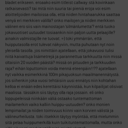
bladet erikseen. eroaako esim titleist callway:stä kovinkaan
ratkaisevasti? tai mitä niin suuria tai pieniä eroja voi esim
aloittelijoiden mailoissa olla, että niiden hintahaarukka saattaa
venyä eri merkkien välillä? onko mailojen ja niiden merkkien
välinen ero siis vain mainostajan ’silmänlumetta’? entä tuoko
jokavuotiset uutuudet tosiaankin niin paljon uutta pelaajille?
ainakin valmistajille ne tuovat. =) toki ymmärrän, että
huipputasolla erot tulevat näkyviin, mutta puhutaan nyt noin
yleisellä tasolla. jos nimittäin ajatellaan, että jokavuosi tulisi
niitä kaivattuja lisämetrejä ja parannettua tarkkuutta niin missä
oltaisiin 20 vuoden päästä? missä on pituuden ja tarkkuuden
raja? eihän loputtomiin voida mennä eteenpäin!!?? ajatellaan
nyt vaikka esimerkkinä 100m pikajuoksun maailmanennätystä.
jos siihenkin joka vuosi tehtäisiin uusi ennätys niin kohtahan
kelloa ei enään edes kerettäisi käynnistää, kun kilpailijat olisivat
maalissa. tässäkin siis täytyy olla raja jossain. eli onko
loppupeleissä niinkään väliä ostaako tuntemattoman
mailamerkin vaiko kalliin huippu-uutuuden? onko monien
lempimailat ja niiden toimivuus kiinni vain korvien välistä ja
välineurheilusta. toki itsekkin täytyy myöntää, että mielummin
sitä pelaa huippumerkillä kuin tuikituntemattomalla, mutta onko