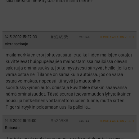
sillä oikeasti merkitystä? mitä mieltä olette?
#524985
14.3.2002 15:27:00
VASTAA
ILMOITA ASIATON VIESTI
vieraspelaaja
mailamerkkien erot johtuvat siitä, että kalliiden mailojen ostajat
kuvittelevat huippupelaajien mainostamissa mailoissa olevan
salattuja ominaisuuksia, jotka mystisesti siirtyvät heille, joilla on
varaa ostaa ne. Tilanne on sama kuin autoissa, jos on varaa
ostaa voimakas, nopeasti kiihtyvä ja muutenkin
suorituskykyinen auto, omistaja kuvittelee itsekin saaavansa
nämä ominaisuudet. Tästä seuraa itsevarmuuden lyhytaikainen
nousu ja hetkellinen voittamattomuuden tunne, mutta sitten
Tiger siirtyykin pelaamaan uusilla palloilla…
#524986
14.3.2002 16:16:00
VASTAA
ILMOITA ASIATON VIESTI
Robusto
Jos joku ei ole vielä huomannut, markkinatalous jyllää myös