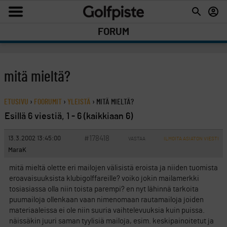
FORUM
mitä mieltä?
ETUSIVU
›
FOORUMIT
›
YLEISTÄ
›
MITÄ MIELTÄ?
Esillä 6 viestiä, 1 - 6 (kaikkiaan 6)
#178418
13.3.2002 13:45:00
VASTAA
ILMOITA ASIATON VIESTI
MaraK
mitä mieltä olette eri mailojen välisistä eroista ja niiden tuomista
eroavaisuuksista klubigolffareille? voiko jokin mailamerkki
tosiasiassa olla niin toista parempi? en nyt lähinnä tarkoita
puumailoja ollenkaan vaan nimenomaan rautamailoja joiden
materiaaleissa ei ole niin suuria vaihtelevuuksia kuin puissa.
näissäkin juuri saman tyylisiä mailoja, esim. keskipainoitetut ja