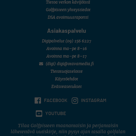
Tietoa verkon kävijöistä
Golfpisteen yhteystiedot
DSA avoimuusraportti
Asiakaspalvelu
Digipalvelut
(09) 156 6227
Avoinna ma–pe 8–16
Avoinna ma–pe 8–17
(digi) digi@otavamedia.fi
Tietosuojaseloste
Käyttöehdot
Evästeasetukset
FACEBOOK
INSTAGRAM
YOUTUBE
Tilaa Golfpisteen maanantaisin ja perjantaisin
lähetettävä uutiskirje, niin pysyt ajan tasalla golfalan