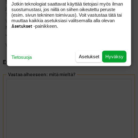
Suunnittelu (materiaalit, mallinnus, ilmavirrat, painojakaumat,
Jotkin teknologiat saattavat käyttää tietojasi myös ilman
jne…)
suostumustasi, jos niillä on siihen oikeutettu peruste
(esim. sivun tekninen toimivuus). Voit vastustaa tätä tai
Testaus
muuttaa kaikkia asetuksiasi valitsemalla alla olevan
Valmistus
-painikkeen.
Asetukset
Markkinointi
Ja rahat pois !
Vertaa autoihin ennemminkin…
Asetukset
Hyväksy
Tietosuoja
Esillä 6 viestiä, 1 - 6 (kaikkiaan 6)
Vastaa aiheeseen: mitä mieltä?