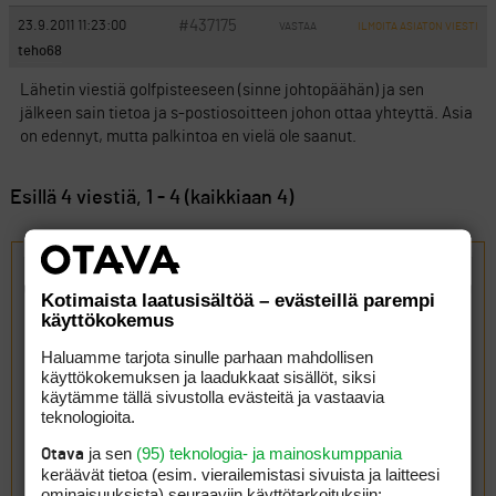
#437175
23.9.2011 11:23:00
VASTAA
ILMOITA ASIATON VIESTI
teho68
Lähetin viestiä golfpisteeseen (sinne johtopäähän) ja sen
jälkeen sain tietoa ja s-postiosoitteen johon ottaa yhteyttä. Asia
on edennyt, mutta palkintoa en vielä ole saanut.
Esillä 4 viestiä, 1 - 4 (kaikkiaan 4)
Vastaa aiheeseen: Major veikkauksen palkinnot
Kotimaista laatusisältöä – evästeillä parempi
käyttökokemus
Haluamme tarjota sinulle parhaan mahdollisen
käyttökokemuksen ja laadukkaat sisällöt, siksi
käytämme tällä sivustolla evästeitä ja vastaavia
teknologioita.
ja sen
(95) teknologia- ja mainoskumppania
Otava
keräävät tietoa (esim. vierailemis­tasi sivuista ja laitteesi
ominaisuuk­sista) seuraaviin käyttötarkoituksiin: