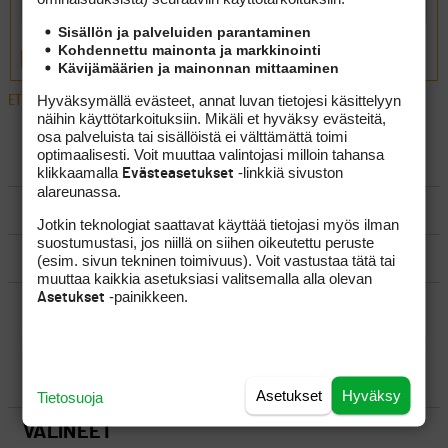
Sisällön ja palveluiden parantaminen
Kohdennettu mainonta ja markkinointi
LÄHETÄ
Kävijämäärien ja mainonnan mittaaminen
Hyväksymällä evästeet, annat luvan tietojesi käsittelyyn
ETUSIVU
›
FOORUMIT
›
YLEISTÄ
›
MAJOR VEIKKAUKSEN PALKINNOT
näihin käyttötarkoituksiin. Mikäli et hyväksy evästeitä,
osa palveluista tai sisällöistä ei välttämättä toimi
optimaalisesti. Voit muuttaa valintojasi milloin tahansa
LUO AIHE
klikkaamalla
-linkkiä sivuston
Evästeasetukset
alareunassa.
SÄÄNNÖT
Jotkin teknologiat saattavat käyttää tietojasi myös ilman
suostumustasi, jos niillä on siihen oikeutettu peruste
OHJEET
(esim. sivun tekninen toimivuus). Voit vastustaa tätä tai
muuttaa kaikkia asetuksiasi valitsemalla alla olevan
-painikkeen.
Asetukset
UUSIMMAT VIESTIKETJUT
YLEISTÄ
Asetukset
Hyväksy
Tietosuoja
VÄLINEET