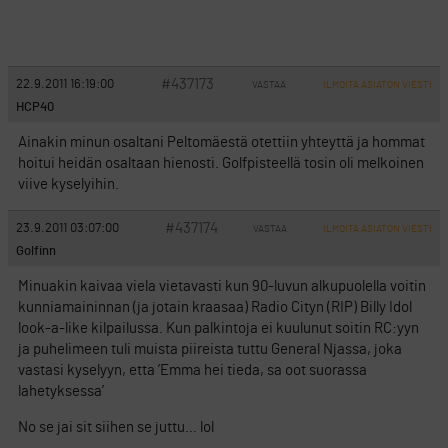
#437173
22.9.2011 16:19:00
VASTAA
ILMOITA ASIATON VIESTI
HCP40
Ainakin minun osaltani Peltomäestä otettiin yhteyttä ja hommat
hoitui heidän osaltaan hienosti. Golfpisteellä tosin oli melkoinen
viive kyselyihin.
#437174
23.9.2011 03:07:00
VASTAA
ILMOITA ASIATON VIESTI
Golfinn
Minuakin kaivaa viela vietavasti kun 90-luvun alkupuolella voitin
kunniamaininnan (ja jotain kraasaa) Radio Cityn (RIP) Billy Idol
look-a-like kilpailussa. Kun palkintoja ei kuulunut soitin RC:yyn
ja puhelimeen tuli muista piireista tuttu General Njassa, joka
vastasi kyselyyn, etta ’Emma hei tieda, sa oot suorassa
lahetyksessa’
No se jai sit siihen se juttu… lol