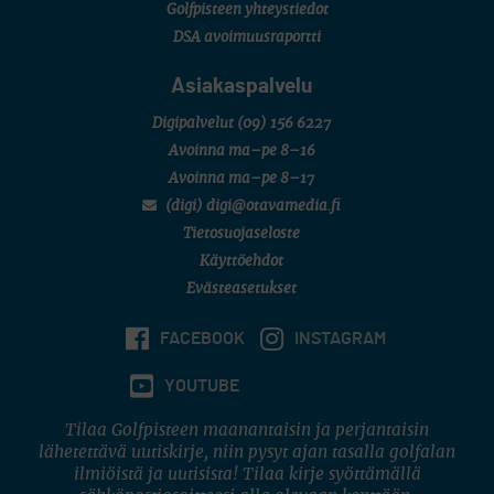
Golfpisteen yhteystiedot
DSA avoimuusraportti
Asiakaspalvelu
Digipalvelut
(09) 156 6227
Avoinna ma–pe 8–16
Avoinna ma–pe 8–17
(digi) digi@otavamedia.fi
Tietosuojaseloste
Käyttöehdot
Evästeasetukset
FACEBOOK
INSTAGRAM
YOUTUBE
Tilaa Golfpisteen maanantaisin ja perjantaisin
lähetettävä uutiskirje, niin pysyt ajan tasalla golfalan
ilmiöistä ja uutisista! Tilaa kirje syöttämällä