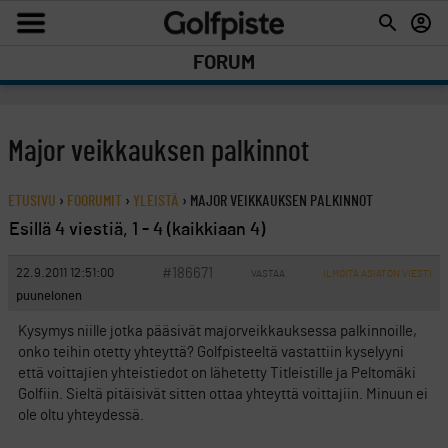
FORUM
Major veikkauksen palkinnot
ETUSIVU
›
FOORUMIT
›
YLEISTÄ
›
MAJOR VEIKKAUKSEN PALKINNOT
Esillä 4 viestiä, 1 - 4 (kaikkiaan 4)
#186671
22.9.2011 12:51:00
VASTAA
ILMOITA ASIATON VIESTI
puunelonen
Kysymys niille jotka pääsivät majorveikkauksessa palkinnoille,
onko teihin otetty yhteyttä? Golfpisteeltä vastattiin kyselyyni
että voittajien yhteistiedot on lähetetty Titleistille ja Peltomäki
Golfiin. Sieltä pitäisivät sitten ottaa yhteyttä voittajiin. Minuun ei
ole oltu yhteydessä.