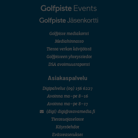
Golfpiste mediakortti
Mediahinnasto
Tietoa verkon kävijöistä
Golfpisteen yhteystiedot
DSA avoimuusraportti
Asiakaspalvelu
Digipalvelut
(09) 156 6227
Avoinna ma–pe 8–16
Avoinna ma–pe 8–17
(digi) digi@otavamedia.fi
Tietosuojaseloste
Käyttöehdot
Evästeasetukset