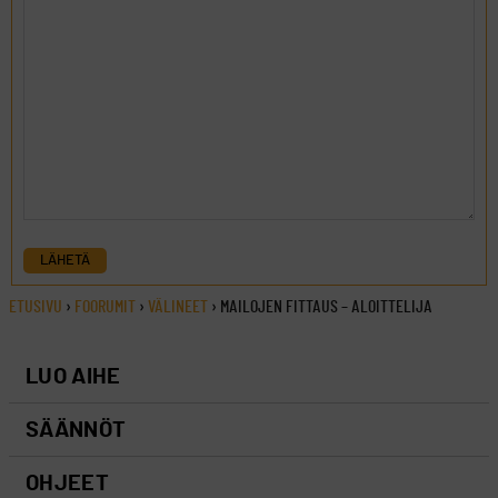
LÄHETÄ
ETUSIVU
›
FOORUMIT
›
VÄLINEET
›
MAILOJEN FITTAUS – ALOITTELIJA
LUO AIHE
SÄÄNNÖT
OHJEET