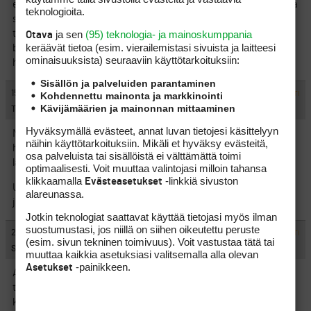
että vertailin netissä eri perusvarsien eroja ja ostin kokeilematta
teknologioita.
sellaisen, jonka uskoin parhaiten sopivan itselleni. Ja tämä
ja sen
(95) teknologia- ja mainoskumppania
toimi. Fitatulla putterilla ei saanut tulosta ja ostin tilalle halvan
Otava
keräävät tietoa (esim. vierailemis­tasi sivuista ja laitteesi
bleidin, alkoi upota. Mutta korostan vielä, että olen keskitason
ominaisuuk­sista) seuraaviin käyttötarkoituksiin:
harrastelija, jolla lyönti on joka päivä erilainen.
Sisällön ja palveluiden parantaminen
#1429182
15.4.2024 22:15:43
Kohdennettu mainonta ja markkinointi
VASTAA
ILMOITA ASIATON VIESTI
Kävijämäärien ja mainonnan mittaaminen
TheGary
Hyväksymällä evästeet, annat luvan tietojesi käsittelyyn
Melkein tekisi mieli sanoa että tuo putterin fittaus on täyttä
näihin käyttötarkoituksiin. Mikäli et hyväksy evästeitä,
hölynpölyä, mutta sanotaanko näin että kaikkien tuttujen
osa palveluista tai sisällöistä ei välttämättä toimi
laukuissa on erilaiset putterit mitä on fittauksissa suositeltu.
optimaalisesti. Voit muuttaa valintojasi milloin tahansa
klikkaamalla
-linkkiä sivuston
Evästeasetukset
Uskovathan jotkut erilaisten ennustajien ja kortinlukijoiden
alareunassa.
juttuihinkin, maksusta tietenkin.
Jotkin teknologiat saattavat käyttää tietojasi myös ilman
suostumustasi, jos niillä on siihen oikeutettu peruste
#1429807
24.4.2024 19:59:34
VASTAA
ILMOITA ASIATON VIESTI
(esim. sivun tekninen toimivuus). Voit vastustaa tätä tai
Simo80
muuttaa kaikkia asetuksiasi valitsemalla alla olevan
-painikkeen.
Asetukset
Aikoinaan Wilsonilla oli demovaunu joka kiersi kenttiä ja
testisession päätteeksi sai mailat heti mukaan. Onko enää
käytössä, tiedä tuota. Oli hyvä palvelu.