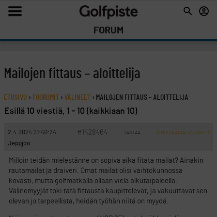
FORUM
Mailojen fittaus – aloittelija
ETUSIVU
›
FOORUMIT
›
VÄLINEET
›
MAILOJEN FITTAUS – ALOITTELIJA
Esillä 10 viestiä, 1 - 10 (kaikkiaan 10)
#1428464
2.4.2024 21:40:24
VASTAA
ILMOITA ASIATON VIESTI
Jeppjoo
Milloin teidän mielestänne on sopiva aika fitata mailat? Ainakin
rautamailat ja draiveri. Omat mailat olisi vaihtokunnossa
kovasti, mutta golfmatkalla ollaan vielä alkutaipaleella.
Välinemyyjät toki tätä fittausta kaupittelevat, ja vakuuttavat sen
olevan jo tarpeellista, heidän työhän niitä on myydä.