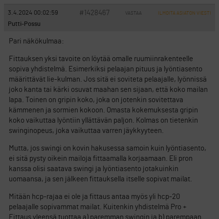
#1428467
3.4.2024 00:02:59
VASTAA
ILMOITA ASIATON VIESTI
Putti-Possu
Pari näkökulmaa:
Fittauksen yksi tavoite on löytää omalle ruumiinrakenteelle
sopiva yhdistelmä. Esimerkiksi pelaajan pituus ja lyöntiasento
määrittävät lie-kulman. Jos sitä ei soviteta pelaajalle, lyönnissä
joko kanta tai kärki osuvat maahan sen sijaan, että koko mailan
lapa. Toinen on gripin koko, joka on jotenkin sovitettava
kämmenen ja sormien kokoon. Omasta kokemuksesta gripin
koko vaikuttaa lyöntiin yllättävän paljon. Kolmas on tietenkin
swinginopeus, joka vaikuttaa varren jäykkyyteen.
Mutta, jos swingi on kovin hakusessa samoin kuin lyöntiasento,
ei sitä pysty oikein mailoja fittaamalla korjaamaan. Eli pron
kanssa olisi saatava swingi ja lyöntiasento jotakuinkin
uomaansa, ja sen jälkeen fittauksella itselle sopivat mailat.
Mitään hcp-rajaa ei ole ja fittaus antaa myös yli hcp-20
pelaajalle sopivammat mailat. Kuitenkin yhdistelmä Pro +
Fittaus yleensä tuottaa a) paremman swingin ja b) parempaan