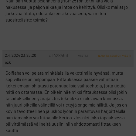
Näin pari vuotta pelanneena (HCP 25) on tekniikka vielä
hakusessa, ja paljon aikaa ja intoa on kehittyä. Olisiko mailat jo
järkevää fitata, odotanko ensi kevääseen, vai miten
suosittelisitte toimia?
#1428466
2.4.2024 23:25:20
VASTAA
ILMOITA ASIATON VIESTI
ozk
Golfiahan voi pelata minkälaisilla vekottimilla hyvänsä, mutta
sopivilla se on helpompaa. Fittauksessa pääsee vähintään
kokeilemaan ohjatusti potentiaalisia vaihtoehtoja, jotta tietää
mitä on ostamassa. En oikein näe miksi fittauksessa olisi jokin
tasoituksellinen yläraja. Jos tekniikka ei ole aivan kunnossa,
niin juuri oikeilla välineillä voi tiettyjä ongelmia hillitä. Ja jos on
kovin tavoitteellinen ja uskoo lyönnin parantuvan harjoittelulla,
niin tämänkin voi fittaajalle kertoa. Jos olet joka tapauksessa
päivittämässä välineitä uusiin, niin ehdottomasti fittauksen
kautta.