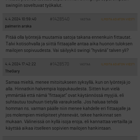
swingiin soveltuvat työkalut.
#1428540
4.4.2024 10:59:40
VASTAA
ILMOITA ASIATON VIESTI
palmerin arska
Pitää olla lyöntejä muutamia satoja takana ennenkuin fittautat.
Talvi kotisohvalla ja siittä fittaajalle antaa aika huonon tuloksen
mailojen sopivuudesta. Vai säilyykö swingi ”hyvänä” talven yli?
#1428570
4.4.2024 17:42:22
VASTAA
ILMOITA ASIATON VIESTI
TheGary
Samaa mieltä, menee mitoitukseen syksyllä, kun on lyöntejä jo
alla. Hinnatkin halvempia loppukaudesta. Sitten kun vielä
ymmärtää että nämä “fittaajat” ovat käytännössä myyjiä, eli
suhtautuu touhuun tietyllä varauksella. Jos haluaa tehdä
homman ns. varman päälle niin menee kahdelle eri fittaajalle ja
jos molempien mielipiteet yhtenevät, tekee hankinnat sen
mukaan. Välineissä on kyllä isoja eroja, eli kannattaa vertailla ja
käyttää aikaa itselleen sopivien mailojen hankintaan.