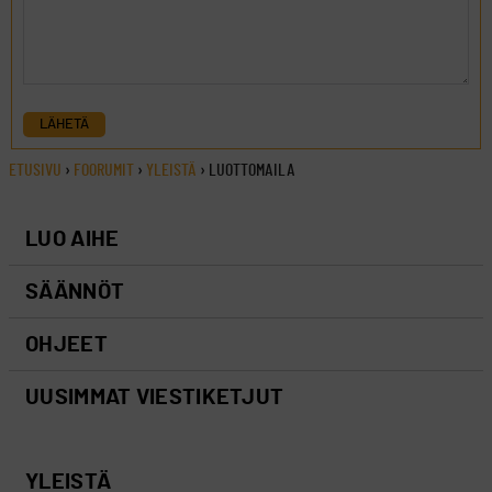
LÄHETÄ
ETUSIVU
›
FOORUMIT
›
YLEISTÄ
›
LUOTTOMAILA
LUO AIHE
SÄÄNNÖT
OHJEET
UUSIMMAT VIESTIKETJUT
YLEISTÄ