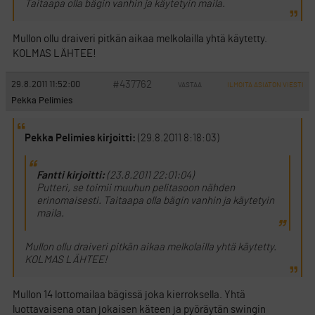
Taitaapa olla bägin vanhin ja käytetyin maila.
Mullon ollu draiveri pitkän aikaa melkolailla yhtä käytetty.
KOLMAS LÄHTEE!
#437762
29.8.2011 11:52:00
VASTAA
ILMOITA ASIATON VIESTI
Pekka Pelimies
Pekka Pelimies kirjoitti:
(29.8.2011 8:18:03)
Fantti kirjoitti:
(23.8.2011 22:01:04)
Putteri, se toimii muuhun pelitasoon nähden
erinomaisesti. Taitaapa olla bägin vanhin ja käytetyin
maila.
Mullon ollu draiveri pitkän aikaa melkolailla yhtä käytetty.
KOLMAS LÄHTEE!
Mullon 14 lottomailaa bägissä joka kierroksella. Yhtä
luottavaisena otan jokaisen käteen ja pyöräytän swingin