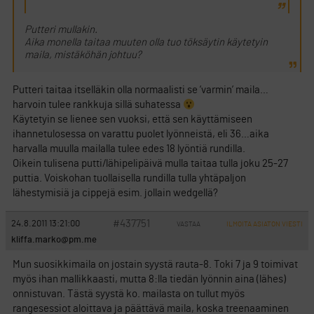
Putteri mullakin.
Aika monella taitaa muuten olla tuo töksäytin käytetyin
maila, mistäköhän johtuu?
Putteri taitaa itselläkin olla normaalisti se ’varmin’ maila…
harvoin tulee rankkuja sillä suhatessa
Käytetyin se lienee sen vuoksi, että sen käyttämiseen
ihannetulosessa on varattu puolet lyönneistä, eli 36…aika
harvalla muulla mailalla tulee edes 18 lyöntiä rundilla.
Oikein tulisena putti/lähipelipäivä mulla taitaa tulla joku 25-27
puttia. Voiskohan tuollaisella rundilla tulla yhtäpaljon
lähestymisiä ja cippejä esim. jollain wedgellä?
#437751
24.8.2011 13:21:00
VASTAA
ILMOITA ASIATON VIESTI
kliffa.marko@pm.me
Mun suosikkimaila on jostain syystä rauta-8. Toki 7 ja 9 toimivat
myös ihan mallikkaasti, mutta 8:lla tiedän lyönnin aina (lähes)
onnistuvan. Tästä syystä ko. mailasta on tullut myös
rangesessiot aloittava ja päättävä maila, koska treenaaminen