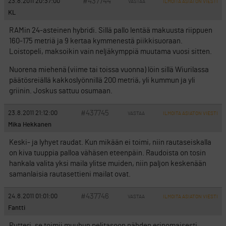
#437744
23.8.2011 20:37:00
VASTAA
ILMOITA ASIATON VIESTI
KL
RAMin 24-asteinen hybridi. Sillä pallo lentää makuusta riippuen
160-175 metriä ja 9 kertaa kymmenestä piikkisuoraan.
Loistopeli, maksoikin vain neljäkymppiä muutama vuosi sitten.
Nuorena miehenä (viime tai toissa vuonna) löin sillä Wiurilassa
päätösreiällä kakkoslyönnillä 200 metriä, yli kummun ja yli
griinin. Joskus sattuu osumaan.
#437745
23.8.2011 21:12:00
VASTAA
ILMOITA ASIATON VIESTI
Mika Hekkanen
Keski- ja lyhyet raudat. Kun mikään ei toimi, niin rautaseiskalla
on kiva tuuppia palloa vähäsen eteenpäin. Raudoista on tosin
hankala valita yksi maila ylitse muiden, niin paljon keskenään
samanlaisia rautasettieni mailat ovat.
#437746
24.8.2011 01:01:00
VASTAA
ILMOITA ASIATON VIESTI
Fantti
Putteri, se toimii muuhun pelitasoon nähden erinomaisesti.