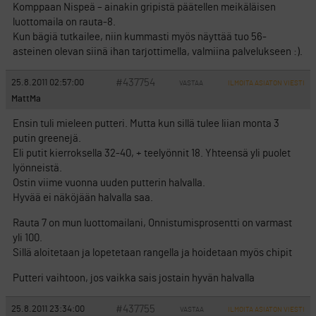
Komppaan Nispeä – ainakin gripistä päätellen meikäläisen
luottomaila on rauta-8.
Kun bägiä tutkailee, niin kummasti myös näyttää tuo 56-
asteinen olevan siinä ihan tarjottimella, valmiina palvelukseen :).
#437754
25.8.2011 02:57:00
VASTAA
ILMOITA ASIATON VIESTI
MattMa
Ensin tuli mieleen putteri. Mutta kun sillä tulee liian monta 3
putin greenejä.
Eli putit kierroksella 32-40, + teelyönnit 18. Yhteensä yli puolet
lyönneistä.
Ostin viime vuonna uuden putterin halvalla.
Hyvää ei näköjään halvalla saa.
Rauta 7 on mun luottomailani, Onnistumisprosentti on varmast
yli 100.
Sillä aloitetaan ja lopetetaan rangella ja hoidetaan myös chipit
Putteri vaihtoon, jos vaikka sais jostain hyvän halvalla
#437755
25.8.2011 23:34:00
VASTAA
ILMOITA ASIATON VIESTI