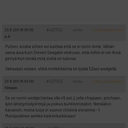
#437742
23.8.2011 18:30:00
VASTAA
ILMOITA ASIATON VIESTI
a_k
Putteri, koska siihen voi luottaa että se ei toimi ikinä. Vähän
sama asia kuin Steven Seagalin elokuvat, että niihin ei voi ikinä
pettyä kun tietää mitä sieltä on tulossa.
Vakavasti ottaen, ehkä mielekkäintä on lyödä 52ast wedgellä.
#437743
23.8.2011 18:53:00
VASTAA
ILMOITA ASIATON VIESTI
Finnwin
Se on normi wedge (taitaa olla 45 ast.), jolla chippaan, pitchaan,
lyön lähetymislyöntejä ja joskus bunkkeristakin. Nenääkin
kaivaisin, mutta luoja ei suonut riittäviä sieraimia:-)
Monipuolinen wehke kaikenkaikkiaan!