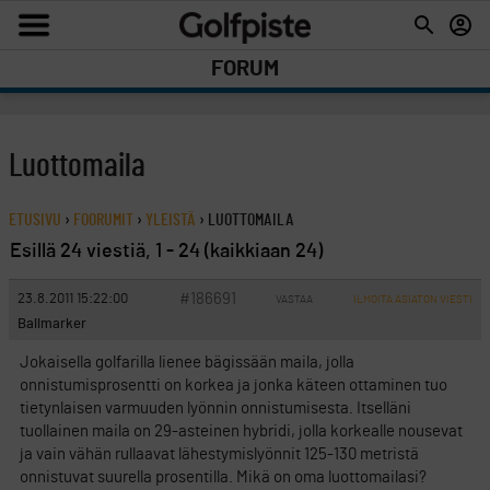
FORUM
Luottomaila
ETUSIVU
›
FOORUMIT
›
YLEISTÄ
›
LUOTTOMAILA
Esillä 24 viestiä, 1 - 24 (kaikkiaan 24)
#186691
23.8.2011 15:22:00
VASTAA
ILMOITA ASIATON VIESTI
Ballmarker
Jokaisella golfarilla lienee bägissään maila, jolla
onnistumisprosentti on korkea ja jonka käteen ottaminen tuo
tietynlaisen varmuuden lyönnin onnistumisesta. Itselläni
tuollainen maila on 29-asteinen hybridi, jolla korkealle nousevat
ja vain vähän rullaavat lähestymislyönnit 125-130 metristä
onnistuvat suurella prosentilla. Mikä on oma luottomailasi?