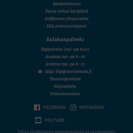
Mediahinnasto
Tietoa verkon kävijöistä
Golfpisteen yhteystiedot
DSA avoimuusraportti
Asiakaspalvelu
Digipalvelut
(09) 156 6227
Avoinna ma–pe 8–16
Avoinna ma–pe 8–17
(digi) digi@otavamedia.fi
Tietosuojaseloste
Käyttöehdot
Evästeasetukset
FACEBOOK
INSTAGRAM
YOUTUBE
Tilaa Golfpisteen maanantaisin ja perjantaisin