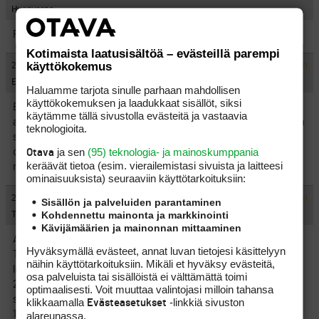
Husqvarna
P 48 astetta.
Kotimaista laatusisältöä – evästeillä parempi
käyttökokemus
#437756
26.8.2011 00:23:00
VASTAA
ILMOITA ASIATON VIESTI
EFC
Haluamme tarjota sinulle parhaan mahdollisen
käyttökokemuksen ja laadukkaat sisällöt, siksi
Ei välttämäti luottomaila, mutta jätin tossa joku aika sitten
käytämme tällä sivustolla evästeitä ja vastaavia
ajurin auton takakonttiin ja olen sen jälkeen avannut spoonilla ja
teknologioita.
se on toiminut yllättävän hyvin ja luotto kyseistä mailaa kohtaan
ja sen
(95) teknologia- ja mainoskumppania
on sen myötä noussut. Kotikenttä vielä kun on aika lyhyt, niin
Otava
keräävät tietoa (esim. vierailemis­tasi sivuista ja laitteesi
noilla noin 200m näpyillä pärjää aika kivasti.
ominaisuuk­sista) seuraaviin käyttötarkoituksiin:
#437757
26.8.2011 00:31:00
VASTAA
ILMOITA ASIATON VIESTI
Sisällön ja palveluiden parantaminen
Kohdennettu mainonta ja markkinointi
TäH?
Kävijämäärien ja mainonnan mittaaminen
Aina joku
Hyväksymällä evästeet, annat luvan tietojesi käsittelyyn
Tämän kesän luotot järjestyksessä (Yksikään ei ole palannut
näihin käyttötarkoituksiin. Mikäli et hyväksy evästeitä,
luotoksi)
osa palveluista tai sisällöistä ei välttämättä toimi
25ast hybridi
optimaalisesti. Voit muuttaa valintojasi milloin tahansa
spooni
klikkaamalla
-linkkiä sivuston
Evästeasetukset
19asteinen
alareunassa.