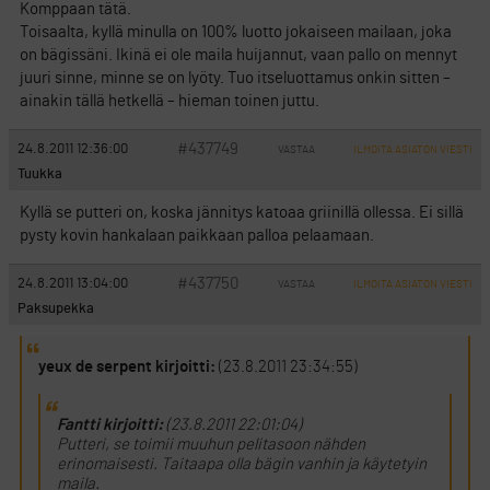
Komppaan tätä.
Toisaalta, kyllä minulla on 100% luotto jokaiseen mailaan, joka
on bägissäni. Ikinä ei ole maila huijannut, vaan pallo on mennyt
juuri sinne, minne se on lyöty. Tuo itseluottamus onkin sitten –
ainakin tällä hetkellä – hieman toinen juttu.
#437749
24.8.2011 12:36:00
VASTAA
ILMOITA ASIATON VIESTI
Tuukka
Kyllä se putteri on, koska jännitys katoaa griinillä ollessa. Ei sillä
pysty kovin hankalaan paikkaan palloa pelaamaan.
#437750
24.8.2011 13:04:00
VASTAA
ILMOITA ASIATON VIESTI
Paksupekka
yeux de serpent kirjoitti:
(23.8.2011 23:34:55)
Fantti kirjoitti:
(23.8.2011 22:01:04)
Putteri, se toimii muuhun pelitasoon nähden
erinomaisesti. Taitaapa olla bägin vanhin ja käytetyin
maila.