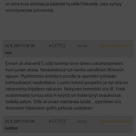
on aina kiva aloittaa ja päättää hyvällä fiiliksellä, joka syntyy
onnistuneista lyönneistä.
#437752
24.8.2011 21:18:00
VASTAA
ILMOITA ASIATON VIESTI
tmv
Ennen oli draiveri(!), sillä homma toimi lähes uskomattomasti
kuin junan vessa. Vanavedessä tuli vanha uskollinen Wilsonin
spuuni. Myöhemmin erehdyin proolle ja opettelin lyömään
kohtuullisesti raudoillakin. Luotto katosi puupeliin ja nyt sitä on
rakennettu hiljalleen takaisin. Nykyinen lemmikki siis i8. Vielä
oudommalta tuntuu että i4 käyttö on lisääntynyt avauksissa
todella paljon. Sillä on aivan mahtavaa lyödä… opettelen siis
ilmeisesti hiljakseen golfin peluuta uudelleen.
#437753
24.8.2011 21:51:00
VASTAA
ILMOITA ASIATON VIESTI
GolfBot