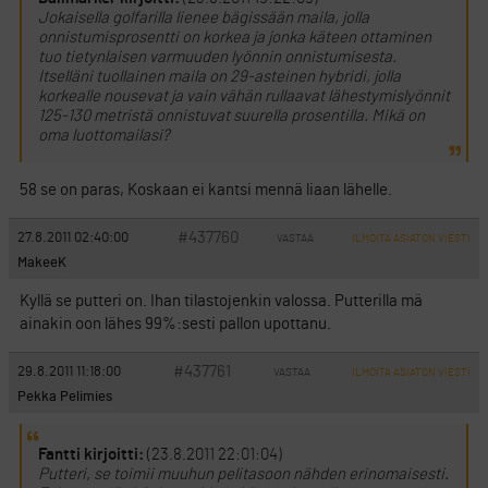
Jokaisella golfarilla lienee bägissään maila, jolla
onnistumisprosentti on korkea ja jonka käteen ottaminen
tuo tietynlaisen varmuuden lyönnin onnistumisesta.
Itselläni tuollainen maila on 29-asteinen hybridi, jolla
korkealle nousevat ja vain vähän rullaavat lähestymislyönnit
125-130 metristä onnistuvat suurella prosentilla. Mikä on
oma luottomailasi?
58 se on paras, Koskaan ei kantsi mennä liaan lähelle.
#437760
27.8.2011 02:40:00
VASTAA
ILMOITA ASIATON VIESTI
MakeeK
Kyllä se putteri on. Ihan tilastojenkin valossa. Putterilla mä
ainakin oon lähes 99%:sesti pallon upottanu.
#437761
29.8.2011 11:18:00
VASTAA
ILMOITA ASIATON VIESTI
Pekka Pelimies
Fantti kirjoitti:
(23.8.2011 22:01:04)
Putteri, se toimii muuhun pelitasoon nähden erinomaisesti.