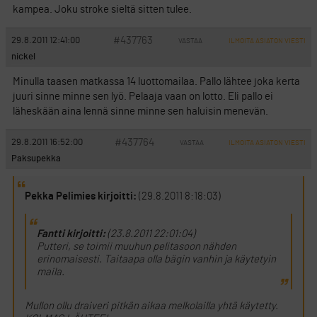
kampea. Joku stroke sieltä sitten tulee.
#437763
29.8.2011 12:41:00
VASTAA
ILMOITA ASIATON VIESTI
nickel
Minulla taasen matkassa 14 luottomailaa. Pallo lähtee joka kerta
juuri sinne minne sen lyö. Pelaaja vaan on lotto. Eli pallo ei
läheskään aina lennä sinne minne sen haluisin menevän.
#437764
29.8.2011 16:52:00
VASTAA
ILMOITA ASIATON VIESTI
Paksupekka
Pekka Pelimies kirjoitti:
(29.8.2011 8:18:03)
Fantti kirjoitti:
(23.8.2011 22:01:04)
Putteri, se toimii muuhun pelitasoon nähden
erinomaisesti. Taitaapa olla bägin vanhin ja käytetyin
maila.
Mullon ollu draiveri pitkän aikaa melkolailla yhtä käytetty.