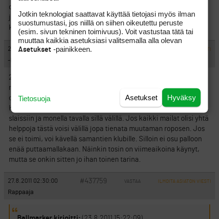
driveri
Jotkin teknologiat saattavat käyttää tietojasi myös ilman
ja nyt viimeisenä sekä tällä hetkellä rauta nelonen. Pitäs ehkä
suostumustasi, jos niillä on siihen oikeutettu peruste
kokeilla ne putitki vetää sillä.
(esim. sivun tekninen toimivuus). Voit vastustaa tätä tai
muuttaa kaikkia asetuksiasi valitsemalla alla olevan
-painikkeen.
#437758
Asetukset
26.8.2011 01:05:00
VASTAA
ILMOITA ASIATON VIESTI
-Hippo-
2010 keväällä olosuhteiden pakosta (bägi reissasi ulkomaan
matkalla kolme päivää ympäri Eurooppaa) tuli Barcelonasta
Asetukset
Hyväksy
Tietosuoja
ostettua käytettynä ’vahinkolaukauksena’ TM Burner 19 hybridi.
Käsittämätön kapistus. Voi käyttää matkoilla 150-200, hukista
slaissiin ja monella tavalla sillä välillä. Jos kaikki mailat olisi yhtä
helppoja tästä voisi välillä jopa tienata muutaman roposen. Jos
se ei toimi, voi kävellä samantien klubille. Silloin ei osu palloon
enää puttaamallakaan. Näinkin tosin on viimeaikoina käynyt,
mutta se onkin sitten jo ihan toinen tarina.
#437759
27.8.2011 02:30:00
VASTAA
ILMOITA ASIATON VIESTI
Rappaaja
Ballmarker kirjoitti:
(23.8.2011 15:22:09)