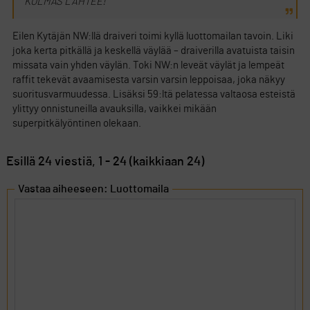
KOLMAS LÄHTEE!
Eilen Kytäjän NW:llä draiveri toimi kyllä luottomailan tavoin. Liki
joka kerta pitkällä ja keskellä väylää – draiverilla avatuista taisin
missata vain yhden väylän. Toki NW:n leveät väylät ja lempeät
raffit tekevät avaamisesta varsin varsin leppoisaa, joka näkyy
suoritusvarmuudessa. Lisäksi 59:ltä pelatessa valtaosa esteistä
ylittyy onnistuneilla avauksilla, vaikkei mikään
superpitkälyöntinen olekaan.
Esillä 24 viestiä, 1 - 24 (kaikkiaan 24)
Vastaa aiheeseen: Luottomaila