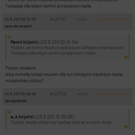
Taitaapa olla bägin vanhin ja käytetyin maila.
#437747
24.8.2011 02:34:00
VASTAA
ILMOITA ASIATON VIESTI
yeux de serpent
Fantti kirjoitti:
(23.8.2011 22:01:04)
Putteri, se toimii muuhun pelitasoon nähden erinomaisesti.
Taitaapa olla bägin vanhin ja käytetyin maila.
Putteri mullakin.
Aika monella taitaa muuten olla tuo töksäytin käytetyin maila,
mistäköhän johtuu?
#437748
24.8.2011 04:09:00
VASTAA
ILMOITA ASIATON VIESTI
garageaholic
a_k kirjoitti:
(23.8.2011 15:30:05)
Putteri, koska siihen voi luottaa että se ei toimi ikinä.