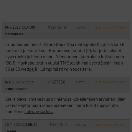
#1383949
18.4.2023 10:37:00
VASTAA
ILMOITA ASIATON VIESTI
Matkamies
Erinomainen resort. Kannattaa ottaa matkapaketti, jossa kaikki
ruokailut ja kierrokset. Erinomaiset kentät (4), harjoitusalueet,
hyvä ruoka ja hieno resort. Ylimääräiset kierrokset kalliita, noin
190 €. Maykapakettiin kuului TM Stealth mailasetti (tosin ilman
56 ja 60 wedgejä). Lämpimästi voin suositella.
#1437358
14.8.2024 12:27:21
VASTAA
ILMOITA ASIATON VIESTI
stantcontend
Siellä oleva lomakeskus on hieno ja kokeilemisen arvoinen. Olen
valmis käyttämään rahaa ostaakseni näitä kalliita palveluita
uudelleen
subway surfers
#1442551
25.11.2024 20:56:36
VASTAA
ILMOITA ASIATON VIESTI
Taoani