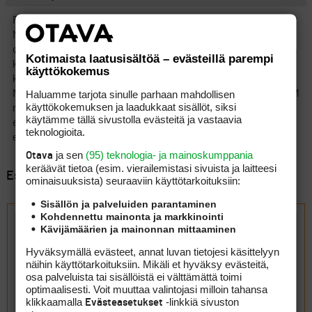
Resort-alue on hieno mutta palvelut ylihintaisia.
Matkapaketteihin kuuluvat ateriat on riisuttuja versioita, a la
carte hinnat on ihan jotain muuta. Mailat kulkee hienosti
Kotimaista laatusisältöä – evästeillä parempi
kenttien välillä ja palvelu on muutoinkin hyvin toimivaa. 2
käyttökokemus
kenttää (Dunes ja Bay) on mielenkintoisia, 2 muuta ei niinkään.
Haluamme tarjota sinulle parhaan mahdollisen
Niiltäkin toki hienot maisenat. Paikan päällä saa halutessaan TM
käyttökokemuksen ja laadukkaat sisällöt, siksi
mailat. Meillä oli matkaseurueessa singeleitä ja akoittelijoita,
käytämme tällä sivustolla evästeitä ja vastaavia
eikä kukaan niistä tykännyt. Vaikka onkin hieno kohde, ei ole
teknologioita.
eurojen väärti.
ja sen
(95) teknologia- ja mainoskumppania
Otava
keräävät tietoa (esim. vierailemis­tasi sivuista ja laitteesi
Esillä 6 viestiä, 1 - 6 (kaikkiaan 6)
ominaisuuk­sista) seuraaviin käyttötarkoituksiin:
Vastaa aiheeseen: Kreikka
Sisällön ja palveluiden parantaminen
Kohdennettu mainonta ja markkinointi
Kävijämäärien ja mainonnan mittaaminen
Hyväksymällä evästeet, annat luvan tietojesi käsittelyyn
näihin käyttötarkoituksiin. Mikäli et hyväksy evästeitä,
osa palveluista tai sisällöistä ei välttämättä toimi
optimaalisesti. Voit muuttaa valintojasi milloin tahansa
klikkaamalla
-linkkiä sivuston
Evästeasetukset