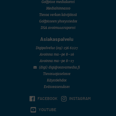
Golfpiste mediakortti
Mediahinnasto
Tietoa verkon kävijöistä
Golfpisteen yhteystiedot
DSA avoimuusraportti
Asiakaspalvelu
Digipalvelut
(09) 156 6227
Avoinna ma–pe 8–16
Avoinna ma–pe 8–17
(digi) digi@otavamedia.fi
Tietosuojaseloste
Käyttöehdot
Evästeasetukset
FACEBOOK
INSTAGRAM
YOUTUBE