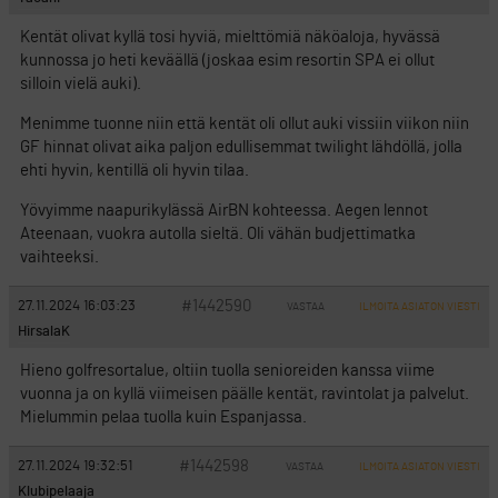
Kentät olivat kyllä tosi hyviä, mielttömiä näköaloja, hyvässä
kunnossa jo heti keväällä (joskaa esim resortin SPA ei ollut
silloin vielä auki).
Menimme tuonne niin että kentät oli ollut auki vissiin viikon niin
GF hinnat olivat aika paljon edullisemmat twilight lähdöllä, jolla
ehti hyvin, kentillä oli hyvin tilaa.
Yövyimme naapurikylässä AirBN kohteessa. Aegen lennot
Ateenaan, vuokra autolla sieltä. Oli vähän budjettimatka
vaihteeksi.
#1442590
27.11.2024 16:03:23
VASTAA
ILMOITA ASIATON VIESTI
HirsalaK
Hieno golfresortalue, oltiin tuolla senioreiden kanssa viime
vuonna ja on kyllä viimeisen päälle kentät, ravintolat ja palvelut.
Mielummin pelaa tuolla kuin Espanjassa.
#1442598
27.11.2024 19:32:51
VASTAA
ILMOITA ASIATON VIESTI
Klubipelaaja