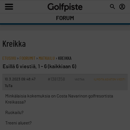
FORUM
Kreikka
ETUSIVU
›
FOORUMIT
›
MATKAILU
›
KREIKKA
Esillä 6 viestiä, 1 - 6 (kaikkiaan 6)
#1381358
10.3.2023 09:48:47
VASTAA
ILMOITA ASIATON VIESTI
TuTa
Minkälaisia kokemuksia on Costa Navarinon golfresortista
Kreikassa?
Ruokailu?
Treeni alueet?