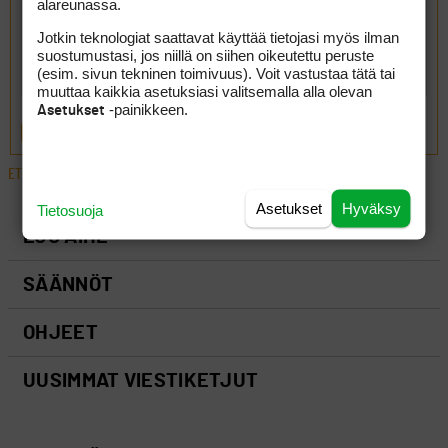
alareunassa.
Jotkin teknologiat saattavat käyttää tietojasi myös ilman
suostumustasi, jos niillä on siihen oikeutettu peruste
(esim. sivun tekninen toimivuus). Voit vastustaa tätä tai
muuttaa kaikkia asetuksiasi valitsemalla alla olevan
-painikkeen.
Asetukset
LÄHETÄ
ETUSIVU
›
FOORUMIT
›
MATKAILU
›
KREIKKA
Asetukset
Hyväksy
Tietosuoja
LUO AIHE
SÄÄNNÖT
OHJEET
UUSIMMAT VIESTIKETJUT