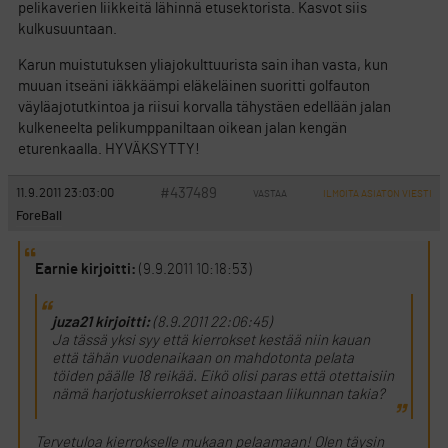
pelikaverien liikkeitä lähinnä etusektorista. Kasvot siis
kulkusuuntaan.
Karun muistutuksen yliajokulttuurista sain ihan vasta, kun
muuan itseäni iäkkäämpi eläkeläinen suoritti golfauton
väyläajotutkintoa ja riisui korvalla tähystäen edellään jalan
kulkeneelta pelikumppaniltaan oikean jalan kengän
eturenkaalla. HYVÄKSYTTY!
#437489
11.9.2011 23:03:00
VASTAA
ILMOITA ASIATON VIESTI
ForeBall
Earnie kirjoitti:
(9.9.2011 10:18:53)
juza21 kirjoitti:
(8.9.2011 22:06:45)
Ja tässä yksi syy että kierrokset kestää niin kauan
että tähän vuodenaikaan on mahdotonta pelata
töiden päälle 18 reikää. Eikö olisi paras että otettaisiin
nämä harjotuskierrokset ainoastaan liikunnan takia?
Tervetuloa kierrokselle mukaan pelaamaan! Olen täysin