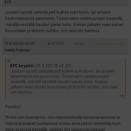
EFC
Jostain syystä sateella peli kulkee suht hyvin, tai ainakin
keskimääräistä paremmin. Tiistainakin sadekuurojen keskellä,
märällä kentällä kauden paras tulos. Kiekan jälkeen vaan kamat
kuivumaan ja lämmin suihku, niin taas olo maistuu.
#437495
15.9.2011 22:45:00
VASTAA
ILMOITA ASIATON VIESTI
Pekka Pelimies
EFC kirjoitti:
(15.9.2011 19:42:20)
Jostain syystä sateella peli kulkee suht hyvin, tai ainakin
keskimääräistä paremmin. Tiistainakin sadekuurojen
keskellä, märällä kentällä kauden paras tulos. Kiekan
jälkeen vaan kamat kuivumaan ja lämmin suihku, niin taas
olo maistuu.
Peukku!
Minkä oon huomannu, niin menomatkalla kuivassa autossa se
ropina ja pisarat tuulilasissa tuntuu aina paljon isommilta kuin
gore-texeissä kentällä, vaikkei olis sateenvarjoakaan.