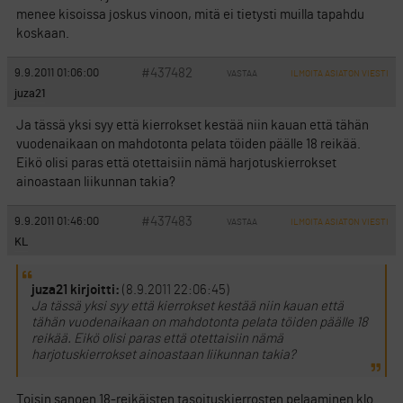
menee kisoissa joskus vinoon, mitä ei tietysti muilla tapahdu
koskaan.
#437482
9.9.2011 01:06:00
VASTAA
ILMOITA ASIATON VIESTI
juza21
Ja tässä yksi syy että kierrokset kestää niin kauan että tähän
vuodenaikaan on mahdotonta pelata töiden päälle 18 reikää.
Eikö olisi paras että otettaisiin nämä harjotuskierrokset
ainoastaan liikunnan takia?
#437483
9.9.2011 01:46:00
VASTAA
ILMOITA ASIATON VIESTI
KL
juza21 kirjoitti:
(8.9.2011 22:06:45)
Ja tässä yksi syy että kierrokset kestää niin kauan että
tähän vuodenaikaan on mahdotonta pelata töiden päälle 18
reikää. Eikö olisi paras että otettaisiin nämä
harjotuskierrokset ainoastaan liikunnan takia?
Toisin sanoen 18-reikäisten tasoituskierrosten pelaaminen klo