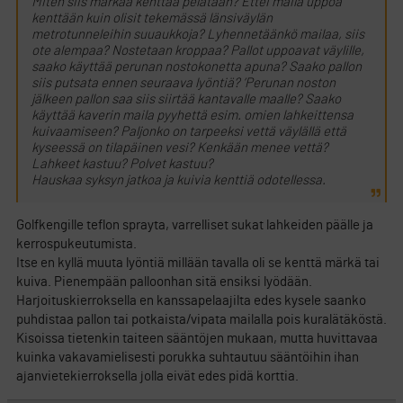
Miten siis märkää kenttää pelataan? Ettei maila uppoa
kenttään kuin olisit tekemässä länsiväylän
metrotunneleihin suuaukkoja? Lyhennetäänkö mailaa, siis
ote alempaa? Nostetaan kroppaa? Pallot uppoavat väylille,
saako käyttää perunan nostokonetta apuna? Saako pallon
siis putsata ennen seuraava lyöntiä? ’Perunan noston
jälkeen pallon saa siis siirtää kantavalle maalle? Saako
käyttää kaverin maila pyyhettä esim. omien lahkeittensa
kuivaamiseen? Paljonko on tarpeeksi vettä väylällä että
kyseessä on tilapäinen vesi? Kenkään menee vettä?
Lahkeet kastuu? Polvet kastuu?
Hauskaa syksyn jatkoa ja kuivia kenttiä odotellessa.
Golfkengille teflon sprayta, varrelliset sukat lahkeiden päälle ja
kerrospukeutumista.
Itse en kyllä muuta lyöntiä millään tavalla oli se kenttä märkä tai
kuiva. Pienempään palloonhan sitä ensiksi lyödään.
Harjoituskierroksella en kanssapelaajilta edes kysele saanko
puhdistaa pallon tai potkaista/vipata mailalla pois kuralätäköstä.
Kisoissa tietenkin taiteen sääntöjen mukaan, mutta huvittavaa
kuinka vakavamielisesti porukka suhtautuu sääntöihin ihan
ajanvietekierroksella jolla eivät edes pidä korttia.