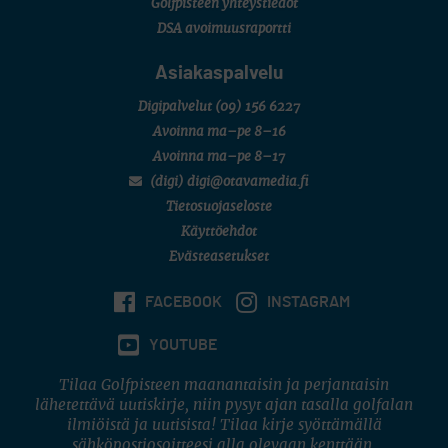
Golfpisteen yhteystiedot
DSA avoimuusraportti
Asiakaspalvelu
Digipalvelut
(09) 156 6227
Avoinna ma–pe 8–16
Avoinna ma–pe 8–17
(digi) digi@otavamedia.fi
Tietosuojaseloste
Käyttöehdot
Evästeasetukset
FACEBOOK
INSTAGRAM
YOUTUBE
Tilaa Golfpisteen maanantaisin ja perjantaisin
lähetettävä uutiskirje, niin pysyt ajan tasalla golfalan
ilmiöistä ja uutisista! Tilaa kirje syöttämällä
sähköpostiosoitteesi alla olevaan kenttään.