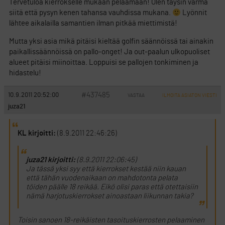
Tervetuloa kierrokselle mukaan pelaamaan! Olen täysin varma
siitä että pysyn kenen tahansa vauhdissa mukana.
Lyönnit
lähtee aikalailla samantien ilman pitkää miettimistä!
Mutta yksi asia mikä pitäisi kieltää golfin säännöissä tai ainakin
paikallissäännöissä on pallo-onget! Ja out-paalun ulkopuoliset
alueet pitäisi miinoittaa. Loppuisi se pallojen tonkiminen ja
hidastelu!
#437485
10.9.2011 20:52:00
VASTAA
ILMOITA ASIATON VIESTI
juza21
KL kirjoitti:
(8.9.2011 22:46:26)
juza21 kirjoitti:
(8.9.2011 22:06:45)
Ja tässä yksi syy että kierrokset kestää niin kauan
että tähän vuodenaikaan on mahdotonta pelata
töiden päälle 18 reikää. Eikö olisi paras että otettaisiin
nämä harjotuskierrokset ainoastaan liikunnan takia?
Toisin sanoen 18-reikäisten tasoituskierrosten pelaaminen