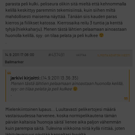
parasta peli kulki, peliseura olikin sitä mieltä että kehnommalla
kelillä keskittyy paremmin tekemisiinsä, kuin siihen miltä
mahdollisesti maisema näyttää. Tänään siis kauden paras
kierros ja fiilikset katossa. Kierrosaika reilu 3 tuntia ja kenttä
tyhjä (hiekkaharju). Menen tästä lähtien pelaamaan ainoastaan
huonolla kelillä, syy: on tilaa pelata ja peli kulkee
.
#437491
14.9.2011 17:06:00
VASTAA
ILMOITA ASIATON VIESTI
Ballmarker
jarkivi kirjoitti:
(14.9.2011 13:36:35)
Menen tästä lähtien pelaamaan ainoastaan huonolla kelillä,
syy: on tilaa pelata ja peli kulkee
.
Mielenkiintoinen lupaus… Luultavasti pelikertojesi määrä
vastaisuudessa harvenee, koska normipelikautena tämän
päivän kaltaisia ’huonoja säitä’ lienee aika paljon vähemmän
kuin parempia säitä. Tulevina viikkoina niitä kyllä riittää, joten
lähitulevaisuus näyttää kannaltasi hyvältä.