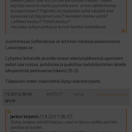
jälkeen pallon saa siis siirtää kantavalle maalle? Saako
käyttää kaverin maila pyyhettä esim. omien lahkeittensa
kuivaamiseen? Paljonko on tarpeeksi vettä väylällä että
kyseessä on tilapäinen vesi? Kenkään menee vettä?
Lahkeet kastuu? Polvet kastuu?
Hauskaa syksyn jatkoa ja kuivia kenttiä odotellessa.
Uusimmassa Golflehdessä oli artikkeli märässä pelaamisesta.
Lukaisepas se.
Lyhyeksi leikatulla alueella omaan alastulojälkeensä uponneen
pallon saa nostaa, puhdistaa ja pudottaa mahdollisimman lähelle
alkuperäistä paikkaansa (sääntö 25-2).
Tilapäisen veden määritelmä löytyy sääntökirjasta.
#437477
7.9.2011 12:36:00
VASTAA
ILMOITA ASIATON VIESTI
APu72
jarkivi kirjoitti:
(7.9.2011 7:08:27)
Syksy saapuu kentät kastuu, vaan ei kuivu vaikka aurinko
paistaa ja tuulee.