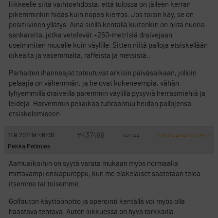
liikkeelle siitä vaihtoehdosta, että tulossa on jälleen kerran
pikemminkin hidas kuin nopea kierros. Jos toisin käy, se on
positiivinen yllätys. Aina siellä kentällä kuitenkin on niitä nuoria
sankareita, jotka vetelevät +250-metrisiä draivejaan
useimmiten muualle kuin väylille. Sitten niitä palloja etsiskellään
oikealta ja vasemmalta, raffeista ja metsistä..
Parhaiten ihanneajat toteutuvat arkisin päiväsaikaan, jolloin
pelaajia on vähemmän, ja he ovat kokeneempia, vähän
lyhyemmillä draiveilla paremmin väylillä pysyviä herrasmiehiä ja
leidejä. Harvemmin peliaikaa tuhraantuu heidän pallojensa
etsiskelemiseen.
#437488
11.9.2011 19:46:00
VASTAA
ILMOITA ASIATON VIESTI
Pekka Pelimies
Aamuaikoihin on syytä varata mukaan myös normaalia
mittavampi ensiapureppu, kun me eläkeläiset saatetaan teloa
itsemme tai toisemme.
Golfauton käyttöönotto ja operointi kentällä voi myös olla
haastava tehtävä. Auton liikkuessa on hyvä tarkkailla