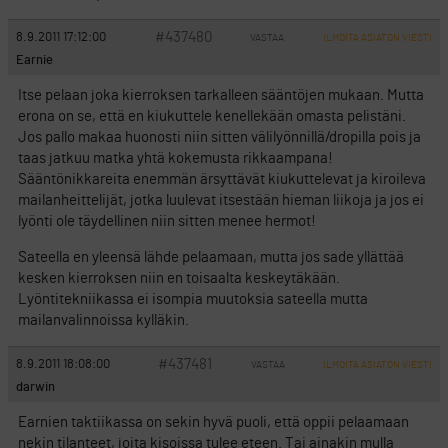
#437480
8.9.2011 17:12:00
VASTAA
ILMOITA ASIATON VIESTI
Earnie
Itse pelaan joka kierroksen tarkalleen sääntöjen mukaan. Mutta
erona on se, että en kiukuttele kenellekään omasta pelistäni.
Jos pallo makaa huonosti niin sitten välilyönnillä/dropilla pois ja
taas jatkuu matka yhtä kokemusta rikkaampana!
Sääntönikkareita enemmän ärsyttävät kiukuttelevat ja kiroileva
mailanheittelijät, jotka luulevat itsestään hieman liikoja ja jos ei
lyönti ole täydellinen niin sitten menee hermot!
Sateella en yleensä lähde pelaamaan, mutta jos sade yllättää
kesken kierroksen niin en toisaalta keskeytäkään.
Lyöntitekniikassa ei isompia muutoksia sateella mutta
mailanvalinnoissa kylläkin.
#437481
8.9.2011 18:08:00
VASTAA
ILMOITA ASIATON VIESTI
darwin
Earnien taktiikassa on sekin hyvä puoli, että oppii pelaamaan
nekin tilanteet, joita kisoissa tulee eteen. Tai ainakin mulla