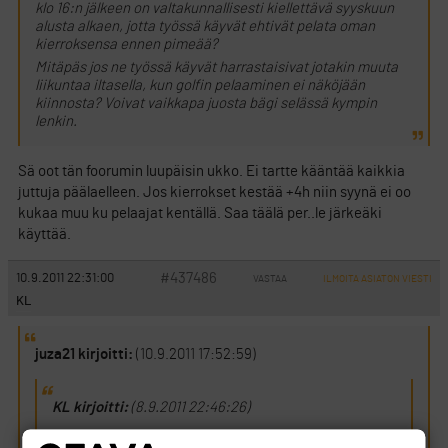
klo 16:n jälkeen on valtakunnallisesti kiellettävä syyskuun
alusta alkaen, jotta työssä käyvät ehtivät pelata oman
kierroksensa ennen pimeää?
Mitäpäs jos ne työssä käyvät harrastaisivat jotakin muuta
liikuntaa iltasella, kun golfin pelaaminen ei näköjään
kiinnosta? Voivat vaikkapa juosta bägi selässä kympin
lenkin.
Sä oot tän foorumin luupäisin ukko. Ei tartte kääntää kaikkia
juttuja päälaelleen. Jos kierrokset kestää +4h niin syynä ei oo
kukaa muu ku pelaajat kentällä. Saa täälä per..le järkeäki
käyttää.
#437486
10.9.2011 22:31:00
VASTAA
ILMOITA ASIATON VIESTI
KL
juza21 kirjoitti:
(10.9.2011 17:52:59)
KL kirjoitti:
(8.9.2011 22:46:26)