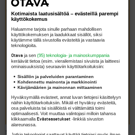
juza21 kirjoitti:
(8.9.2011 22:06:45)
Ja tässä yksi syy että kierrokset kestää niin
Kotimaista laatusisältöä – evästeillä parempi
kauan että tähän vuodenaikaan on mahdotonta
käyttökokemus
pelata töiden päälle 18 reikää. Eikö olisi paras
että otettaisiin nämä harjotuskierrokset
Haluamme tarjota sinulle parhaan mahdollisen
ainoastaan liikunnan takia?
käyttökokemuksen ja laadukkaat sisällöt, siksi
käytämme tällä sivustolla evästeitä ja vastaavia
teknologioita.
Toisin sanoen 18-reikäisten tasoituskierrosten
pelaaminen klo 16:n jälkeen on valtakunnallisesti
ja sen
(95) teknologia- ja mainoskumppania
Otava
kiellettävä syyskuun alusta alkaen, jotta työssä käyvät
keräävät tietoa (esim. vierailemis­tasi sivuista ja laitteesi
ehtivät pelata oman kierroksensa ennen pimeää?
ominaisuuk­sista) seuraaviin käyttötarkoituksiin:
Mitäpäs jos ne työssä käyvät harrastaisivat jotakin
muuta liikuntaa iltasella, kun golfin pelaaminen ei
Sisällön ja palveluiden parantaminen
näköjään kiinnosta? Voivat vaikkapa juosta bägi
Kohdennettu mainonta ja markkinointi
selässä kympin lenkin.
Kävijämäärien ja mainonnan mittaaminen
Hyväksymällä evästeet, annat luvan tietojesi käsittelyyn
Sä oot tän foorumin luupäisin ukko. Ei tartte kääntää
näihin käyttötarkoituksiin. Mikäli et hyväksy evästeitä,
kaikkia juttuja päälaelleen. Jos kierrokset kestää +4h niin
osa palveluista tai sisällöistä ei välttämättä toimi
syynä ei oo kukaa muu ku pelaajat kentällä. Saa täälä per..le
optimaalisesti. Voit muuttaa valintojasi milloin tahansa
järkeäki käyttää.
klikkaamalla
-linkkiä sivuston
Evästeasetukset
alareunassa.
Sinä itse kirjoitit, ettei iltaisin pidä pelata tasoituskierroksia,
Jotkin teknologiat saattavat käyttää tietojasi myös ilman