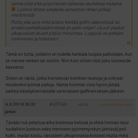
varma siitä että pysyn kenen tahansa vauhdissa mukana.
Lyönnit lähtee aikalailla samantien ilman pitkää
miettimistä!
Mutta yksi asia mikä pitäisi kieltää golfin säännöissä tai
ainakin paikallissäännöissä on pallo-onget! Ja out-paalun
ulkopuoliset alueet pitäisi miinoittaa. Loppuisi se pallojen
tonkiminen ja hidastelu!
Tämä on totta, joillakin on todella hankala luopua pallostaan, kun
se menee veteen tai outtiin. Niin kuin siihen olisi joku tunneside
kasvanut.
Sitten on näitä, jotka kiertelevät kenttien reunoja ja onkivat
muidenkin lyömiä palloja. Nämä hommat voisi hyvin jättää
vaikka kävelykierrokselle varsinaisen golfkierroksen jälkeen.
#437490
14.9.2011 16:36:00
VASTAA
ILMOITA ASIATON VIESTI
jarkivi
Tänään tuli pelattua aika kostessa kelissä ja ehkä hieman taisi
tuullakkin (jonkun edes menneen pyörremyrskyn jämissä) peli
kulki, mailat kastu, varusteet ulkopinnasta kosteat mutta mikä