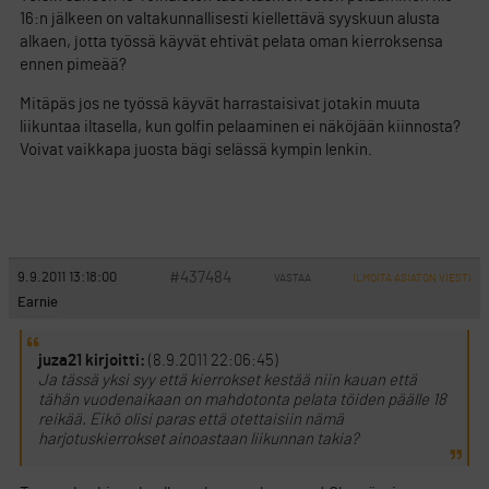
16:n jälkeen on valtakunnallisesti kiellettävä syyskuun alusta
alkaen, jotta työssä käyvät ehtivät pelata oman kierroksensa
ennen pimeää?
Mitäpäs jos ne työssä käyvät harrastaisivat jotakin muuta
liikuntaa iltasella, kun golfin pelaaminen ei näköjään kiinnosta?
Voivat vaikkapa juosta bägi selässä kympin lenkin.
#437484
9.9.2011 13:18:00
VASTAA
ILMOITA ASIATON VIESTI
Earnie
juza21 kirjoitti:
(8.9.2011 22:06:45)
Ja tässä yksi syy että kierrokset kestää niin kauan että
tähän vuodenaikaan on mahdotonta pelata töiden päälle 18
reikää. Eikö olisi paras että otettaisiin nämä
harjotuskierrokset ainoastaan liikunnan takia?