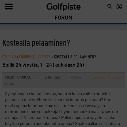
FORUM
Kostealla pelaaminen?
ETUSIVU
›
FOORUMIT
›
YLEISTÄ
›
KOSTEALLA PELAAMINEN?
Esillä 24 viestiä, 1 - 24 (kaikkiaan 24)
#186682
7.9.2011 07:08:00
VASTAA
ILMOITA ASIATON VIESTI
jarkivi
Syksy saapuu kentät kastuu, vaan ei kuivu vaikka aurinko
paistaa ja tuulee. Miten siis märkää kenttää pelataan? Ettei
maila uppoa kenttään kuin olisit tekemässä länsiväylän
metrotunneleihin suuaukkoja? Lyhennetäänkö mailaa, siis ote
alempaa? Nostetaan kroppaa? Pallot uppoavat väylille, saako
käyttää perunan nostokonetta apuna? Saako pallon siis putsata