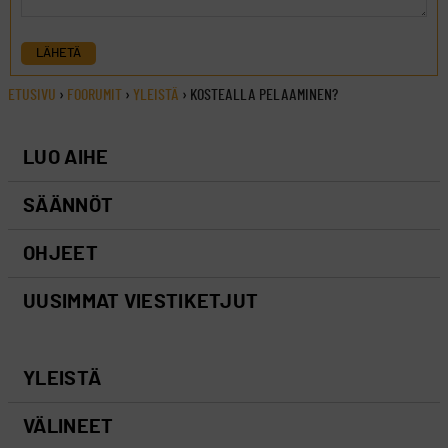
LÄHETÄ
ETUSIVU
›
FOORUMIT
›
YLEISTÄ
›
KOSTEALLA PELAAMINEN?
LUO AIHE
SÄÄNNÖT
OHJEET
UUSIMMAT VIESTIKETJUT
YLEISTÄ
VÄLINEET