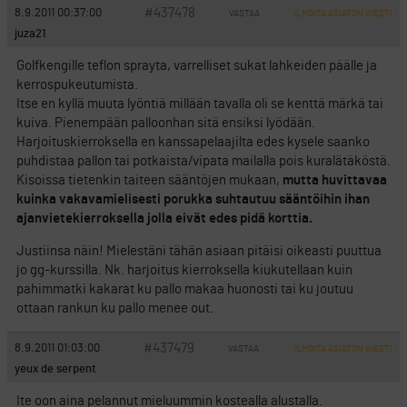
#437478
8.9.2011 00:37:00
VASTAA
ILMOITA ASIATON VIESTI
juza21
Golfkengille teflon sprayta, varrelliset sukat lahkeiden päälle ja
kerrospukeutumista.
Itse en kyllä muuta lyöntiä millään tavalla oli se kenttä märkä tai
kuiva. Pienempään palloonhan sitä ensiksi lyödään.
Harjoituskierroksella en kanssapelaajilta edes kysele saanko
puhdistaa pallon tai potkaista/vipata mailalla pois kuralätäköstä.
Kisoissa tietenkin taiteen sääntöjen mukaan,
mutta huvittavaa
kuinka vakavamielisesti porukka suhtautuu sääntöihin ihan
ajanvietekierroksella jolla eivät edes pidä korttia.
Justiinsa näin! Mielestäni tähän asiaan pitäisi oikeasti puuttua
jo gg-kurssilla. Nk. harjoitus kierroksella kiukutellaan kuin
pahimmatki kakarat ku pallo makaa huonosti tai ku joutuu
ottaan rankun ku pallo menee out.
#437479
8.9.2011 01:03:00
VASTAA
ILMOITA ASIATON VIESTI
yeux de serpent
Ite oon aina pelannut mieluummin kostealla alustalla.