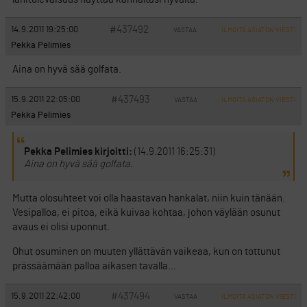
#437492
14.9.2011 19:25:00
VASTAA
ILMOITA ASIATON VIESTI
Pekka Pelimies
Aina on hyvä sää golfata.
#437493
15.9.2011 22:05:00
VASTAA
ILMOITA ASIATON VIESTI
Pekka Pelimies
Pekka Pelimies kirjoitti:
(14.9.2011 16:25:31)
Aina on hyvä sää golfata.
Mutta olosuhteet voi olla haastavan hankalat, niin kuin tänään.
Vesipalloa, ei pitoa, eikä kuivaa kohtaa, johon väylään osunut
avaus ei olisi uponnut.
Ohut osuminen on muuten yllättävän vaikeaa, kun on tottunut
prässäämään palloa aikasen tavalla…
#437494
15.9.2011 22:42:00
VASTAA
ILMOITA ASIATON VIESTI