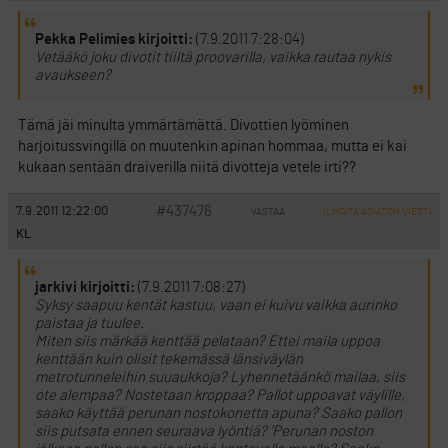
Pekka Pelimies kirjoitti:
(7.9.2011 7:28:04)
Vetääkö joku divotit tiiltä proovarilla, vaikka rautaa nykis
avaukseen?
Tämä jäi minulta ymmärtämättä. Divottien lyöminen
harjoitussvingillä on muutenkin apinan hommaa, mutta ei kai
kukaan sentään draiverilla niitä divotteja vetele irti??
#437476
7.9.2011 12:22:00
VASTAA
ILMOITA ASIATON VIESTI
KL
jarkivi kirjoitti:
(7.9.2011 7:08:27)
Syksy saapuu kentät kastuu, vaan ei kuivu vaikka aurinko
paistaa ja tuulee.
Miten siis märkää kenttää pelataan? Ettei maila uppoa
kenttään kuin olisit tekemässä länsiväylän
metrotunneleihin suuaukkoja? Lyhennetäänkö mailaa, siis
ote alempaa? Nostetaan kroppaa? Pallot uppoavat väylille,
saako käyttää perunan nostokonetta apuna? Saako pallon
siis putsata ennen seuraava lyöntiä? ’Perunan noston