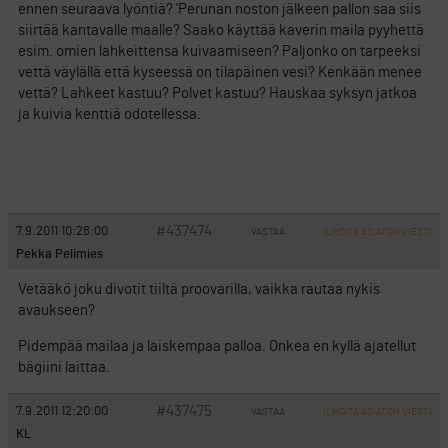
ennen seuraava lyöntiä? ’Perunan noston jälkeen pallon saa siis
siirtää kantavalle maalle? Saako käyttää kaverin maila pyyhettä
esim. omien lahkeittensa kuivaamiseen? Paljonko on tarpeeksi
vettä väylällä että kyseessä on tilapäinen vesi? Kenkään menee
vettä? Lahkeet kastuu? Polvet kastuu? Hauskaa syksyn jatkoa
ja kuivia kenttiä odotellessa.
#437474
7.9.2011 10:28:00
VASTAA
ILMOITA ASIATON VIESTI
Pekka Pelimies
Vetääkö joku divotit tiiltä proovarilla, vaikka rautaa nykis
avaukseen?
Pidempää mailaa ja laiskempaa palloa. Onkea en kyllä ajatellut
bägiini laittaa.
#437475
7.9.2011 12:20:00
VASTAA
ILMOITA ASIATON VIESTI
KL